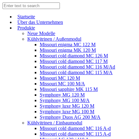
Start­sei­te
Über das Unternehmen
Produkte
Neue Modelle
Kühlvitrinen / Außenmodul
Missouri enigma MC 122 M
Missouri enigma MK 120 M
Missouri cold diamond MC 126 M
Missouri cold diamond MC 117 M
Missouri cold diamond MC 116 M/Ad
Missouri cold diamond MC 115 M/A
Missouri MC 120 M
Missouri MC 100 M/A
Missouri sapphire MK 115 M
Symphony MG 120 M
Symphony MG 100 M/А
Symphony luxe MG 120 M
Symphony luxe MG 100 M
Symphony Duos AG 200 M/A
Kühlvitrinen / Einbaumodul
Missouri cold diamond MC 116 A-d
Missouri cold diamond MC 115 A-d