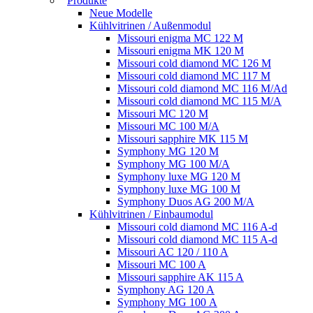
Produkte
Neue Modelle
Kühlvitrinen / Außenmodul
Missouri enigma MC 122 M
Missouri enigma MK 120 M
Missouri cold diamond MC 126 M
Missouri cold diamond MC 117 M
Missouri cold diamond MC 116 M/Ad
Missouri cold diamond MC 115 M/A
Missouri MC 120 M
Missouri MC 100 M/A
Missouri sapphire MK 115 M
Symphony MG 120 M
Symphony MG 100 M/А
Symphony luxe MG 120 M
Symphony luxe MG 100 M
Symphony Duos AG 200 M/A
Kühlvitrinen / Einbaumodul
Missouri cold diamond MC 116 A-d
Missouri cold diamond MC 115 A-d
Missouri AC 120 / 110 A
Missouri MC 100 A
Missouri sapphire AK 115 A
Symphony AG 120 A
Symphony MG 100 А