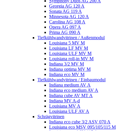
Symphony Duos AG 200 A
Georgia AG 120 A
Sonata AG 119 A
Minnesota AG 120 A
Carolina AG 108 A
Opera AG 097 A
Prima AG 090 A
Tiefkühlwandvitrinen / Außenmodul
Louisiana 5 MV M
Louisiana LF MV M
Louisiana ULF MV M
Louisiana roll-in MV M
Indiana 3/2 MV M
Indiana optima MV M
Indiana eco MV M
Tiefkühlwandvitrinen / Einbaumodul
Indiana medium AV A
Indiana eco medium AV A
Indiana cube AV MT A
Indiana MV A-d
Louisiana MV A
Louisiana ULF AV A
Schrägvitrinen
Indiana eco cube 3/2 ASV 070 A
Louisiana eco MSV 095/105/115 M