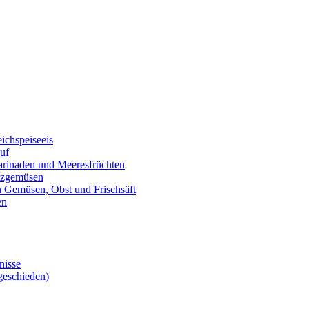
eichspeiseeis
auf
marinaden und Meeresfrüchten
alzgemüsen
on Gemüsen, Obst und Frischsäft
en
nisse
geschieden)