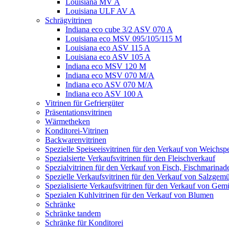
Louisiana MV A
Louisiana ULF AV A
Schrägvitrinen
Indiana eco cube 3/2 ASV 070 A
Louisiana eco MSV 095/105/115 M
Louisiana eco ASV 115 A
Louisiana eco ASV 105 A
Indiana eco MSV 120 M
Indiana eco MSV 070 M/A
Indiana eco ASV 070 M/A
Indiana eco ASV 100 A
Vitrinen für Gefriergüter
Präsentationsvitrinen
Wärmetheken
Konditorei-Vitrinen
Backwarenvitrinen
Spezielle Speiseeisvitrinen für den Verkauf von Weichspe
Spezialsierte Verkaufsvitrinen für den Fleischverkauf
Spezialvitrinen für den Verkauf von Fisch, Fischmarina
Spezielle Verkaufsvitrinen für den Verkauf von Salzgem
Spezialisierte Verkaufsvitrinen für den Verkauf von Gem
Spezialen Kuhlvitrinen für den Verkauf von Blumen
Schränke
Schränke tandem
Schränke für Konditorei