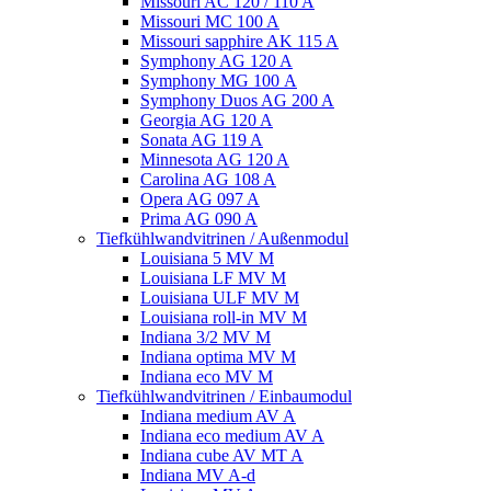
Missouri AC 120 / 110 A
Missouri MC 100 A
Missouri sapphire AK 115 A
Symphony AG 120 A
Symphony MG 100 А
Symphony Duos AG 200 A
Georgia AG 120 A
Sonata AG 119 A
Minnesota AG 120 A
Carolina AG 108 A
Opera AG 097 A
Prima AG 090 A
Tiefkühlwandvitrinen / Außenmodul
Louisiana 5 MV M
Louisiana LF MV M
Louisiana ULF MV M
Louisiana roll-in MV M
Indiana 3/2 MV M
Indiana optima MV M
Indiana eco MV M
Tiefkühlwandvitrinen / Einbaumodul
Indiana medium AV A
Indiana eco medium AV A
Indiana cube AV MT A
Indiana MV A-d