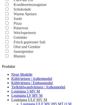
Konditoreierzeugnisse
Schokolade
Warme Speisen
Sushi
Pizza
Präserven
Weichspeiseeis
Getränke
Frisch gepresster Saft
Obst und Gemüse
Sauergemüse
Blumen
Produkte
Neue Modelle
Kühlvitrinen / Außenmodul
Kühlvitrinen / Einbaumodul
Tiefkühlwandvitrinen / Außenmodul
Louisiana 5 MV M
Louisiana LF MV M
Louisiana ULF MV M
Louisiana ULF MV 095 MT O M