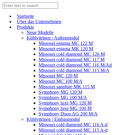
Start­sei­te
Über das Unternehmen
Produkte
Neue Modelle
Kühlvitrinen / Außenmodul
Missouri enigma MC 122 M
Missouri enigma MK 120 M
Missouri cold diamond MC 126 M
Missouri cold diamond MC 117 M
Missouri cold diamond MC 116 M/Ad
Missouri cold diamond MC 115 M/A
Missouri MC 120 M
Missouri MC 100 M/A
Missouri sapphire MK 115 M
Symphony MG 120 M
Symphony MG 100 M/А
Symphony luxe MG 120 M
Symphony luxe MG 100 M
Symphony Duos AG 200 M/A
Kühlvitrinen / Einbaumodul
Missouri cold diamond MC 116 A-d
Missouri cold diamond MC 115 A-d