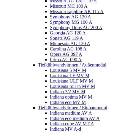
Missouri AC 120 / 110 A
Missouri MC 100 A
Missouri sapphire AK 115 A
Symphony AG 120 A
Symphony MG 100 А
Symphony Duos AG 200 A
Georgia AG 120 A
Sonata AG 119 A
Minnesota AG 120 A
Carolina AG 108 A
Opera AG 097 A
Prima AG 090 A
Tiefkühlwandvitrinen / Außenmodul
Louisiana 5 MV M
Louisiana LF MV M
Louisiana ULF MV M
Louisiana roll-in MV M
Indiana 3/2 MV M
Indiana optima MV M
Indiana eco MV M
Tiefkühlwandvitrinen / Einbaumodul
Indiana medium AV A
Indiana eco medium AV A
Indiana cube AV MT A
Indiana MV A-d