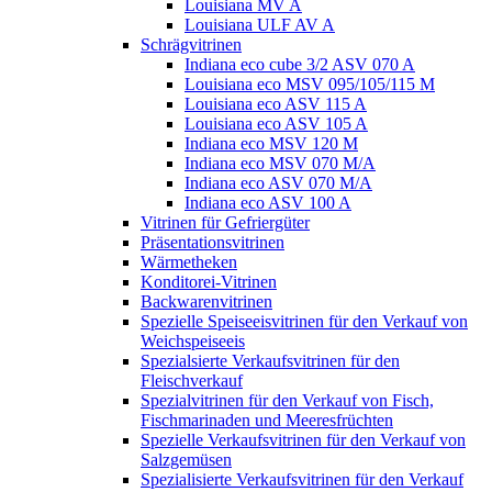
Louisiana MV A
Louisiana ULF AV A
Schrägvitrinen
Indiana eco cube 3/2 ASV 070 A
Louisiana eco MSV 095/105/115 M
Louisiana eco ASV 115 A
Louisiana eco ASV 105 A
Indiana eco MSV 120 M
Indiana eco MSV 070 M/A
Indiana eco ASV 070 M/A
Indiana eco ASV 100 A
Vitrinen für Gefriergüter
Präsentationsvitrinen
Wärmetheken
Konditorei-Vitrinen
Backwarenvitrinen
Spezielle Speiseeisvitrinen für den Verkauf von
Weichspeiseeis
Spezialsierte Verkaufsvitrinen für den
Fleischverkauf
Spezialvitrinen für den Verkauf von Fisch,
Fischmarinaden und Meeresfrüchten
Spezielle Verkaufsvitrinen für den Verkauf von
Salzgemüsen
Spezialisierte Verkaufsvitrinen für den Verkauf