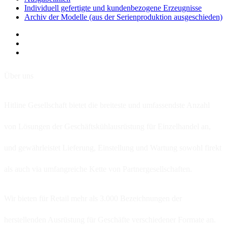
Individuell gefertigte und kundenbezogene Erzeugnisse
Archiv der Modelle (aus der Serienproduktion ausgeschieden)
Über uns
Hitline Gesellschaft bietet die breiteste und umfassendste Anzahl
von Lösungen der Geschäftskühlausrüstung für Einzelhandel an,
und gewährleistet Lieferung, Einstellung und Wartung sowohl firekt
als auch via umfangreiche Kette von Partnergesellschaften.
Wir bieten für Retail mehr als 3.000 Bezeichnungen der
herstellenden Ausrüstung für Geschäfte verschiedener Formate an.