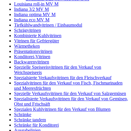
Louisiana roll-in MV M
Indiana 3/2 MV M
Indiana optima MV M
Indiana eco MV M
Tiefkühlwandvitrinen / Einbaumodul
Schrägvitrinen
Кombinierte Kuhlvitrinen
Vitrinen für Gefriergüter
Wärmetheken
Präsentationsvitrinen
Konditorei-Vitrinen
Backwarenvitrinen
Spezielle Speiseeisvitrinen für den Verkauf von
Weichspeiseeis
Spezialsierte Verkaufsvitrinen für den Fleischverkauf
Spezialvitrinen für den Verkauf von Fisch, Fischmarinaden
und Meeresfrüchten
Spezielle Verkaufsvitrinen für den Verkauf von Salzgemüsen
Spezialisierte Verkaufsvitrinen für den Verkauf von Gemüsen,
Obst und Frischsäft
Spezialen Kuhlvitrinen für den Verkauf von Blumen
Schränke
Schränke tandem
Schränke für Konditorei
Ausgabelinien