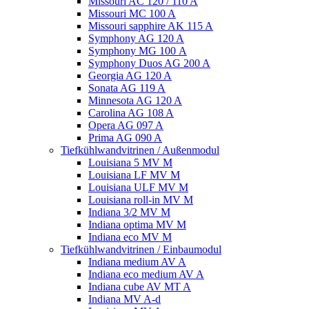
Missouri AC 120 / 110 A
Missouri MC 100 A
Missouri sapphire AK 115 A
Symphony AG 120 A
Symphony MG 100 А
Symphony Duos AG 200 A
Georgia AG 120 A
Sonata AG 119 A
Minnesota AG 120 A
Carolina AG 108 A
Opera AG 097 A
Prima AG 090 A
Tiefkühlwandvitrinen / Außenmodul
Louisiana 5 MV M
Louisiana LF MV M
Louisiana ULF MV M
Louisiana roll-in MV M
Indiana 3/2 MV M
Indiana optima MV M
Indiana eco MV M
Tiefkühlwandvitrinen / Einbaumodul
Indiana medium AV A
Indiana eco medium AV A
Indiana cube AV MT A
Indiana MV A-d