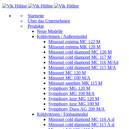
Start­sei­te
Über das Unternehmen
Produkte
Neue Modelle
Kühlvitrinen / Außenmodul
Missouri enigma MC 122 M
Missouri enigma MK 120 M
Missouri cold diamond MC 126 M
Missouri cold diamond MC 117 M
Missouri cold diamond MC 116 M/Ad
Missouri cold diamond MC 115 M/A
Missouri MC 120 M
Missouri MC 100 M/A
Missouri sapphire MK 115 M
Symphony MG 120 M
Symphony MG 100 M/А
Symphony luxe MG 120 M
Symphony luxe MG 100 M
Symphony Duos AG 200 M/A
Kühlvitrinen / Einbaumodul
Missouri cold diamond MC 116 A-d
Missouri cold diamond MC 115 A-d