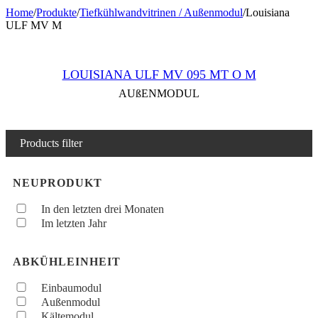
Home
/
Produkte
/
Tiefkühlwandvitrinen / Außenmodul
/
Louisiana
ULF MV M
LOUISIANA ULF MV 095 MT O M
AUßENMODUL
Products filter
NEUPRODUKT
In den letzten drei Monaten
Im letzten Jahr
ABKÜHLEINHEIT
Einbaumodul
Außenmodul
Kältemodul