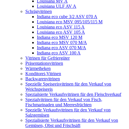
Louisiana MV A
Louisiana ULF AV A
Schrägvitrinen
Indiana eco cube 3/2 ASV 070 A
Louisiana eco MSV 095/105/115 M
Louisiana eco ASV 115 A
Louisiana eco ASV 105 A
Indiana eco MSV 120 M
Indiana eco MSV 070 M/A
Indiana eco ASV 070 M/A
Indiana eco ASV 100 A
Vitrinen für Gefriergüter
Präsentationsvitrinen
Wärmetheken
Konditorei-Vitrinen
Backwarenvitrinen
Spezielle Speiseeisvitrinen für den Verkauf von
Weichspeiseeis
Spezialsierte Verkaufsvitrinen für den Fleischverkauf
Spezialvitrinen für den Verkauf von Fisch,
Fischmarinaden und Meeresfrüchten
Spezielle Verkaufsvitrinen für den Verkauf von
Salzgemüsen
Spezialisierte Verkaufsvitrinen für den Verkauf von
Gemüsen, Obst und Frischsäft