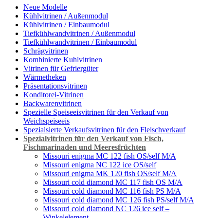
Neue Modelle
Kühlvitrinen / Außenmodul
Kühlvitrinen / Einbaumodul
Tiefkühlwandvitrinen / Außenmodul
Tiefkühlwandvitrinen / Einbaumodul
Schrägvitrinen
Кombinierte Kuhlvitrinen
Vitrinen für Gefriergüter
Wärmetheken
Präsentationsvitrinen
Konditorei-Vitrinen
Backwarenvitrinen
Spezielle Speiseeisvitrinen für den Verkauf von
Weichspeiseeis
Spezialsierte Verkaufsvitrinen für den Fleischverkauf
Spezialvitrinen für den Verkauf von Fisch,
Fischmarinaden und Meeresfrüchten
Missouri enigma MC 122 fish OS/self M/A
Missouri enigma NC 122 ice OS/self
Missouri enigma MK 120 fish OS/self M/A
Missouri cold diamond MC 117 fish OS M/A
Missouri cold diamond MC 116 fish PS M/A
Missouri cold diamond MC 126 fish PS/self M/A
Missouri cold diamond NC 126 ice self –
Winkelelement