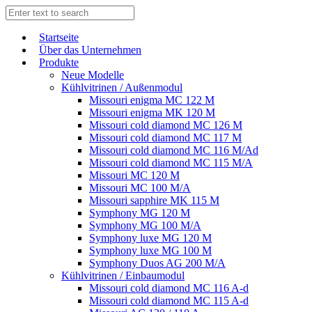
Start­sei­te
Über das Unternehmen
Produkte
Neue Modelle
Kühlvitrinen / Außenmodul
Missouri enigma MC 122 M
Missouri enigma MK 120 M
Missouri cold diamond MC 126 M
Missouri cold diamond MC 117 M
Missouri cold diamond MC 116 M/Ad
Missouri cold diamond MC 115 M/A
Missouri MC 120 M
Missouri MC 100 M/A
Missouri sapphire MK 115 M
Symphony MG 120 M
Symphony MG 100 M/А
Symphony luxe MG 120 M
Symphony luxe MG 100 M
Symphony Duos AG 200 M/A
Kühlvitrinen / Einbaumodul
Missouri cold diamond MC 116 A-d
Missouri cold diamond MC 115 A-d