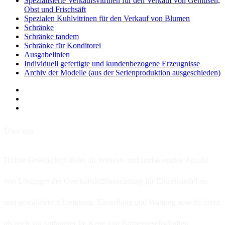
Spezialisierte Verkaufsvitrinen für den Verkauf von Gemüsen,
Obst und Frischsäft
Spezialen Kuhlvitrinen für den Verkauf von Blumen
Schränke
Schränke tandem
Schränke für Konditorei
Ausgabelinien
Individuell gefertigte und kundenbezogene Erzeugnisse
Archiv der Modelle (aus der Serienproduktion ausgeschieden)
Über uns
Hitline Gesellschaft bietet die breiteste und umfassendste Anzahl
von Lösungen der Geschäftskühlausrüstung für Einzelhandel an,
und gewährleistet Lieferung, Einstellung und Wartung sowohl firekt
als auch via umfangreiche Kette von Partnergesellschaften.