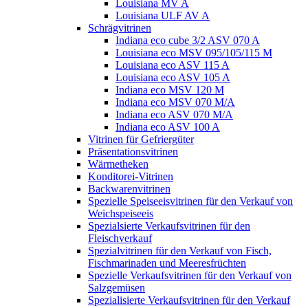
Louisiana MV A
Louisiana ULF AV A
Schrägvitrinen
Indiana eco cube 3/2 ASV 070 A
Louisiana eco MSV 095/105/115 M
Louisiana eco ASV 115 A
Louisiana eco ASV 105 A
Indiana eco MSV 120 M
Indiana eco MSV 070 M/A
Indiana eco ASV 070 M/A
Indiana eco ASV 100 A
Vitrinen für Gefriergüter
Präsentationsvitrinen
Wärmetheken
Konditorei-Vitrinen
Backwarenvitrinen
Spezielle Speiseeisvitrinen für den Verkauf von
Weichspeiseeis
Spezialsierte Verkaufsvitrinen für den
Fleischverkauf
Spezialvitrinen für den Verkauf von Fisch,
Fischmarinaden und Meeresfrüchten
Spezielle Verkaufsvitrinen für den Verkauf von
Salzgemüsen
Spezialisierte Verkaufsvitrinen für den Verkauf