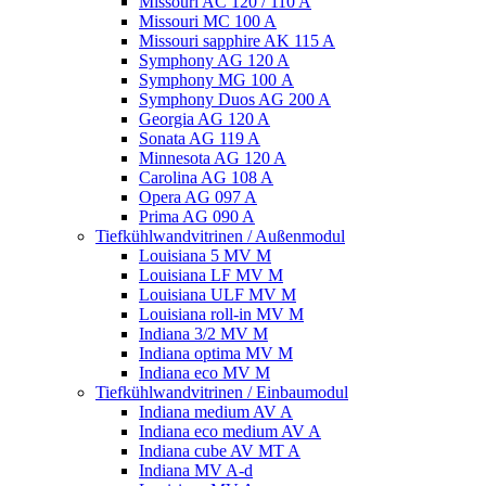
Missouri AC 120 / 110 A
Missouri MC 100 A
Missouri sapphire AK 115 A
Symphony AG 120 A
Symphony MG 100 А
Symphony Duos AG 200 A
Georgia AG 120 A
Sonata AG 119 A
Minnesota AG 120 A
Carolina AG 108 A
Opera AG 097 A
Prima AG 090 A
Tiefkühlwandvitrinen / Außenmodul
Louisiana 5 MV M
Louisiana LF MV M
Louisiana ULF MV M
Louisiana roll-in MV M
Indiana 3/2 MV M
Indiana optima MV M
Indiana eco MV M
Tiefkühlwandvitrinen / Einbaumodul
Indiana medium AV A
Indiana eco medium AV A
Indiana cube AV MT A
Indiana MV A-d