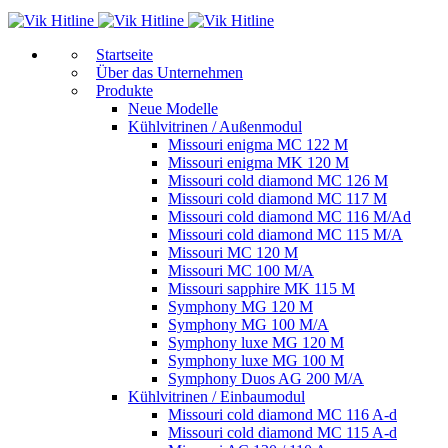
Start­sei­te
Über das Unternehmen
Produkte
Neue Modelle
Kühlvitrinen / Außenmodul
Missouri enigma MC 122 M
Missouri enigma MK 120 M
Missouri cold diamond MC 126 M
Missouri cold diamond MC 117 M
Missouri cold diamond MC 116 M/Ad
Missouri cold diamond MC 115 M/A
Missouri MC 120 M
Missouri MC 100 M/A
Missouri sapphire MK 115 M
Symphony MG 120 M
Symphony MG 100 M/А
Symphony luxe MG 120 M
Symphony luxe MG 100 M
Symphony Duos AG 200 M/A
Kühlvitrinen / Einbaumodul
Missouri cold diamond MC 116 A-d
Missouri cold diamond MC 115 A-d