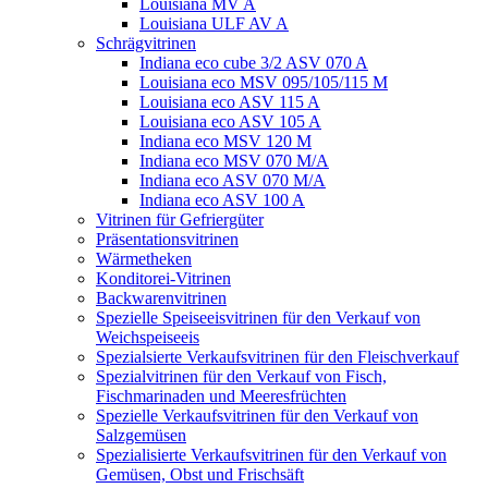
Louisiana MV A
Louisiana ULF AV A
Schrägvitrinen
Indiana eco cube 3/2 ASV 070 A
Louisiana eco MSV 095/105/115 M
Louisiana eco ASV 115 A
Louisiana eco ASV 105 A
Indiana eco MSV 120 M
Indiana eco MSV 070 M/A
Indiana eco ASV 070 M/A
Indiana eco ASV 100 A
Vitrinen für Gefriergüter
Präsentationsvitrinen
Wärmetheken
Konditorei-Vitrinen
Backwarenvitrinen
Spezielle Speiseeisvitrinen für den Verkauf von
Weichspeiseeis
Spezialsierte Verkaufsvitrinen für den Fleischverkauf
Spezialvitrinen für den Verkauf von Fisch,
Fischmarinaden und Meeresfrüchten
Spezielle Verkaufsvitrinen für den Verkauf von
Salzgemüsen
Spezialisierte Verkaufsvitrinen für den Verkauf von
Gemüsen, Obst und Frischsäft