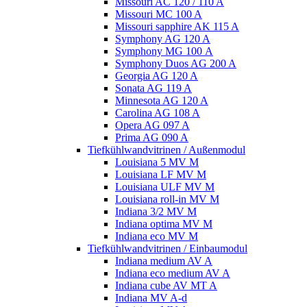
Missouri AC 120 / 110 A
Missouri MC 100 A
Missouri sapphire AK 115 A
Symphony AG 120 A
Symphony MG 100 А
Symphony Duos AG 200 A
Georgia AG 120 A
Sonata AG 119 A
Minnesota AG 120 A
Carolina AG 108 A
Opera AG 097 A
Prima AG 090 A
Tiefkühlwandvitrinen / Außenmodul
Louisiana 5 MV M
Louisiana LF MV M
Louisiana ULF MV M
Louisiana roll-in MV M
Indiana 3/2 MV M
Indiana optima MV M
Indiana eco MV M
Tiefkühlwandvitrinen / Einbaumodul
Indiana medium AV A
Indiana eco medium AV A
Indiana cube AV MT A
Indiana MV A-d