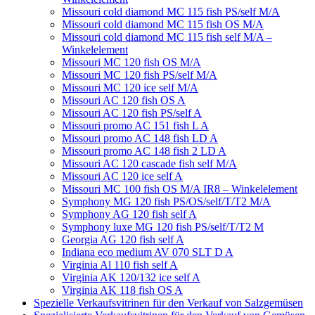
Missouri cold diamond MC 115 fish PS/self M/A
Missouri cold diamond MC 115 fish OS M/A
Missouri cold diamond MC 115 fish self M/A –
Winkelelement
Missouri MC 120 fish OS M/A
Missouri MC 120 fish PS/self M/A
Missouri MC 120 ice self M/A
Missouri AC 120 fish OS A
Missouri AC 120 fish PS/self A
Missouri promo AC 151 fish L A
Missouri promo AC 148 fish LD A
Missouri promo AC 148 fish 2 LD A
Missouri AC 120 cascade fish self M/A
Missouri AC 120 ice self A
Missouri MC 100 fish OS M/A IR8 – Winkelelement
Symphony MG 120 fish PS/OS/self/T/T2 M/A
Symphony AG 120 fish self A
Symphony luxe MG 120 fish PS/self/T/T2 M
Georgia AG 120 fish self A
Indiana eco medium AV 070 SLT D A
Virginia Al 110 fish self A
Virginia AK 120/132 ice self A
Virginia AK 118 fish OS A
Spezielle Verkaufsvitrinen für den Verkauf von Salzgemüsen