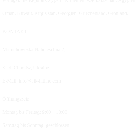
Portugal, die Republik Zypern, Armenien, Aserbaidschan, Ägypten,
Oman, Kuwait, Kirgisistan, Georgien, Griechenland, Grönland.
KONTAKT
Morochowezka Nabereschna 2,
Stadt Charkiw,
Ukraine
E-Mail: info@vik-hitline.com
Öffnungszeit:
Montag bis Freitag: 9:00 – 18:00
Samstag bis Sonntag: geschlossen