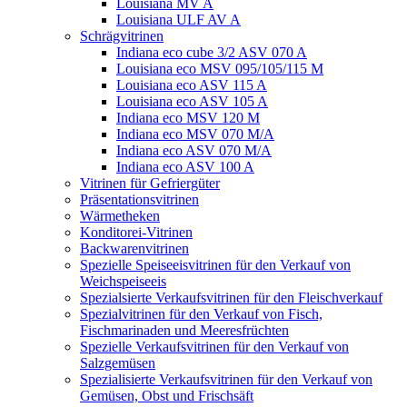
Louisiana MV A
Louisiana ULF AV A
Schrägvitrinen
Indiana eco cube 3/2 ASV 070 A
Louisiana eco MSV 095/105/115 M
Louisiana eco ASV 115 A
Louisiana eco ASV 105 A
Indiana eco MSV 120 M
Indiana eco MSV 070 M/A
Indiana eco ASV 070 M/A
Indiana eco ASV 100 A
Vitrinen für Gefriergüter
Präsentationsvitrinen
Wärmetheken
Konditorei-Vitrinen
Backwarenvitrinen
Spezielle Speiseeisvitrinen für den Verkauf von
Weichspeiseeis
Spezialsierte Verkaufsvitrinen für den Fleischverkauf
Spezialvitrinen für den Verkauf von Fisch,
Fischmarinaden und Meeresfrüchten
Spezielle Verkaufsvitrinen für den Verkauf von
Salzgemüsen
Spezialisierte Verkaufsvitrinen für den Verkauf von
Gemüsen, Obst und Frischsäft