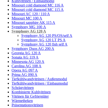
Kühlvitrinen / Einbaumodul
Missouri cold diamond MC 116 A
Missouri cold diamond MC 115 A
Missouri AC 120 / 110 A
Missouri MC 100 A
Missouri sapphire AK 115 A
Symphony MG 100 А
Symphony AG 120 A
Symphony AG 120 PS/OS/self A
Symphony AG 120 LT PS A
Symphony AG 120 fish self A
Symphony Duos AG 200 A
Georgia AG 120 A
Sonata AG 119 A
Minnesota AG 120 A
Carolina AG 108 A
Opera AG 097 A
Prima AG 090 A
Tiefkühlwandvitrinen / Außenmodul
Tiefkühlwandvitrinen / Einbaumodul
Schrägvitrinen
Кombinierte Kuhlvitrinen
Vitrinen für Gefriergüter
Wärmetheken
Präsentationsvitrinen