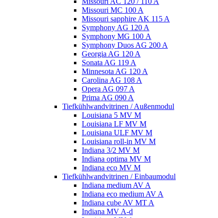
Missouri AC 120 / 110 A
Missouri MC 100 A
Missouri sapphire AK 115 A
Symphony AG 120 A
Symphony MG 100 А
Symphony Duos AG 200 A
Georgia AG 120 A
Sonata AG 119 A
Minnesota AG 120 A
Carolina AG 108 A
Opera AG 097 A
Prima AG 090 A
Tiefkühlwandvitrinen / Außenmodul
Louisiana 5 MV M
Louisiana LF MV M
Louisiana ULF MV M
Louisiana roll-in MV M
Indiana 3/2 MV M
Indiana optima MV M
Indiana eco MV M
Tiefkühlwandvitrinen / Einbaumodul
Indiana medium AV A
Indiana eco medium AV A
Indiana cube AV MT A
Indiana MV A-d