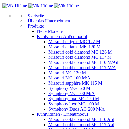
Start­sei­te
Über das Unternehmen
Produkte
Neue Modelle
Kühlvitrinen / Außenmodul
Missouri enigma MC 122 M
Missouri enigma MK 120 M
Missouri cold diamond MC 126 M
Missouri cold diamond MC 117 M
Missouri cold diamond MC 116 M/Ad
Missouri cold diamond MC 115 M/A
Missouri MC 120 M
Missouri MC 100 M/A
Missouri sapphire MK 115 M
Symphony MG 120 M
Symphony MG 100 M/А
Symphony luxe MG 120 M
Symphony luxe MG 100 M
Symphony Duos AG 200 M/A
Kühlvitrinen / Einbaumodul
Missouri cold diamond MC 116 A-d
Missouri cold diamond MC 115 A-d