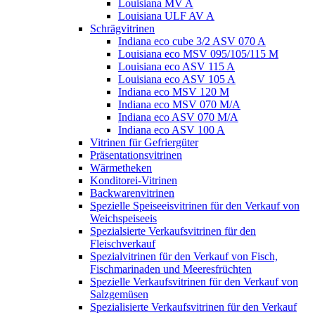
Louisiana MV A
Louisiana ULF AV A
Schrägvitrinen
Indiana eco cube 3/2 ASV 070 A
Louisiana eco MSV 095/105/115 M
Louisiana eco ASV 115 A
Louisiana eco ASV 105 A
Indiana eco MSV 120 M
Indiana eco MSV 070 M/A
Indiana eco ASV 070 M/A
Indiana eco ASV 100 A
Vitrinen für Gefriergüter
Präsentationsvitrinen
Wärmetheken
Konditorei-Vitrinen
Backwarenvitrinen
Spezielle Speiseeisvitrinen für den Verkauf von
Weichspeiseeis
Spezialsierte Verkaufsvitrinen für den
Fleischverkauf
Spezialvitrinen für den Verkauf von Fisch,
Fischmarinaden und Meeresfrüchten
Spezielle Verkaufsvitrinen für den Verkauf von
Salzgemüsen
Spezialisierte Verkaufsvitrinen für den Verkauf