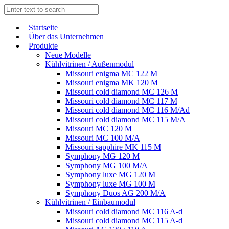
Start­sei­te
Über das Unternehmen
Produkte
Neue Modelle
Kühlvitrinen / Außenmodul
Missouri enigma MC 122 M
Missouri enigma MK 120 M
Missouri cold diamond MC 126 M
Missouri cold diamond MC 117 M
Missouri cold diamond MC 116 M/Ad
Missouri cold diamond MC 115 M/A
Missouri MC 120 M
Missouri MC 100 M/A
Missouri sapphire MK 115 M
Symphony MG 120 M
Symphony MG 100 M/А
Symphony luxe MG 120 M
Symphony luxe MG 100 M
Symphony Duos AG 200 M/A
Kühlvitrinen / Einbaumodul
Missouri cold diamond MC 116 A-d
Missouri cold diamond MC 115 A-d