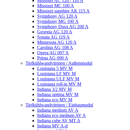
Missouri AC 120 / 110 A
Missouri MC 100 A
Missouri sapphire AK 115 A
Symphony AG 120 A
Symphony MG 100 А
Symphony Duos AG 200 A
Georgia AG 120 A
Sonata AG 119 A
Minnesota AG 120 A
Carolina AG 108 A
Opera AG 097 A
Prima AG 090 A
Tiefkühlwandvitrinen / Außenmodul
Louisiana 5 MV M
Louisiana LF MV M
Louisiana ULF MV M
Louisiana roll-in MV M
Indiana 3/2 MV M
Indiana optima MV M
Indiana eco MV M
Tiefkühlwandvitrinen / Einbaumodul
Indiana medium AV A
Indiana eco medium AV A
Indiana cube AV MT A
Indiana MV A-d