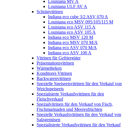
Louisiana MV A
Louisiana ULF AV A
Schrägvitrinen
Indiana eco cube 3/2 ASV 070 A
Louisiana eco MSV 095/105/115 M
Louisiana eco ASV 115 A
Louisiana eco ASV 105 A
Indiana eco MSV 120 M
Indiana eco MSV 070 M/A
Indiana eco ASV 070 M/A
Indiana eco ASV 100 A
Vitrinen für Gefriergüter
Präsentationsvitrinen
Wärmetheken
Konditorei-Vitrinen
Backwarenvitrinen
Spezielle Speiseeisvitrinen für den Verkauf von
Weichspeiseeis
Spezialsierte Verkaufsvitrinen für den
Fleischverkauf
Spezialvitrinen für den Verkauf von Fisch,
Fischmarinaden und Meeresfrüchten
Spezielle Verkaufsvitrinen für den Verkauf von
Salzgemüsen
Spezialisierte Verkaufsvitrinen für den Verkauf