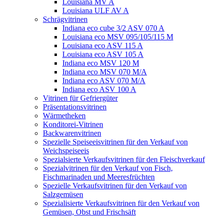
Louisiana MV A
Louisiana ULF AV A
Schrägvitrinen
Indiana eco cube 3/2 ASV 070 A
Louisiana eco MSV 095/105/115 M
Louisiana eco ASV 115 A
Louisiana eco ASV 105 A
Indiana eco MSV 120 M
Indiana eco MSV 070 M/A
Indiana eco ASV 070 M/A
Indiana eco ASV 100 A
Vitrinen für Gefriergüter
Präsentationsvitrinen
Wärmetheken
Konditorei-Vitrinen
Backwarenvitrinen
Spezielle Speiseeisvitrinen für den Verkauf von
Weichspeiseeis
Spezialsierte Verkaufsvitrinen für den Fleischverkauf
Spezialvitrinen für den Verkauf von Fisch,
Fischmarinaden und Meeresfrüchten
Spezielle Verkaufsvitrinen für den Verkauf von
Salzgemüsen
Spezialisierte Verkaufsvitrinen für den Verkauf von
Gemüsen, Obst und Frischsäft