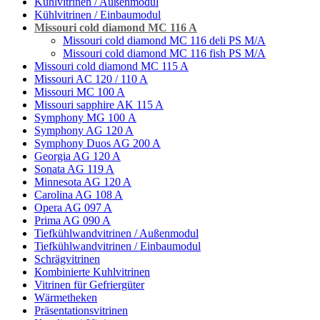
Kühlvitrinen / Außenmodul
Kühlvitrinen / Einbaumodul
Missouri cold diamond MC 116 A
Missouri cold diamond MC 116 deli PS M/A
Missouri cold diamond MC 116 fish PS M/A
Missouri cold diamond MC 115 A
Missouri AC 120 / 110 A
Missouri MC 100 A
Missouri sapphire AK 115 A
Symphony MG 100 А
Symphony AG 120 A
Symphony Duos AG 200 A
Georgia AG 120 A
Sonata AG 119 A
Minnesota AG 120 A
Carolina AG 108 A
Opera AG 097 A
Prima AG 090 A
Tiefkühlwandvitrinen / Außenmodul
Tiefkühlwandvitrinen / Einbaumodul
Schrägvitrinen
Кombinierte Kuhlvitrinen
Vitrinen für Gefriergüter
Wärmetheken
Präsentationsvitrinen