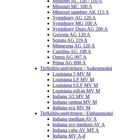
Missouri AC 120 / 110 A
Missouri MC 100 A
Missouri sapphire AK 115 A
Symphony AG 120 A
Symphony MG 100 А
Symphony Duos AG 200 A
Georgia AG 120 A
Sonata AG 119 A
Minnesota AG 120 A
Carolina AG 108 A
Opera AG 097 A
Prima AG 090 A
Tiefkühlwandvitrinen / Außenmodul
Louisiana 5 MV M
Louisiana LF MV M
Louisiana ULF MV M
Louisiana roll-in MV M
Indiana 3/2 MV M
Indiana optima MV M
Indiana eco MV M
Tiefkühlwandvitrinen / Einbaumodul
Indiana medium AV A
Indiana eco medium AV A
Indiana cube AV MT A
Indiana MV A-d