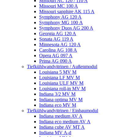
Missouri AC 120 / 110 A
Missouri MC 100 A
Missouri sapphire AK 115 A
Symphony AG 120 A
Symphony MG 100 А
Symphony Duos AG 200 A
Georgia AG 120 A
Sonata AG 119 A
Minnesota AG 120 A
Carolina AG 108 A
Opera AG 097 A
Prima AG 090 A
Tiefkühlwandvitrinen / Außenmodul
Louisiana 5 MV M
Louisiana LF MV M
Louisiana ULF MV M
Louisiana roll-in MV M
Indiana 3/2 MV M
Indiana optima MV M
Indiana eco MV M
Tiefkühlwandvitrinen / Einbaumodul
Indiana medium AV A
Indiana eco medium AV A
Indiana cube AV MT A
Indiana MV A-d