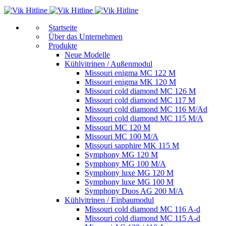
Start­sei­te
Über das Unternehmen
Produkte
Neue Modelle
Kühlvitrinen / Außenmodul
Missouri enigma MC 122 M
Missouri enigma MK 120 M
Missouri cold diamond MC 126 M
Missouri cold diamond MC 117 M
Missouri cold diamond MC 116 M/Ad
Missouri cold diamond MC 115 M/A
Missouri MC 120 M
Missouri MC 100 M/A
Missouri sapphire MK 115 M
Symphony MG 120 M
Symphony MG 100 M/А
Symphony luxe MG 120 M
Symphony luxe MG 100 M
Symphony Duos AG 200 M/A
Kühlvitrinen / Einbaumodul
Missouri cold diamond MC 116 A-d
Missouri cold diamond MC 115 A-d