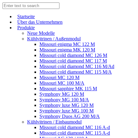
Start­sei­te
Über das Unternehmen
Produkte
Neue Modelle
Kühlvitrinen / Außenmodul
Missouri enigma MC 122 M
Missouri enigma MK 120 M
Missouri cold diamond MC 126 M
Missouri cold diamond MC 117 M
Missouri cold diamond MC 116 M/Ad
Missouri cold diamond MC 115 M/A
Missouri MC 120 M
Missouri MC 100 M/A
Missouri sapphire MK 115 M
Symphony MG 120 M
Symphony MG 100 M/А
Symphony luxe MG 120 M
Symphony luxe MG 100 M
Symphony Duos AG 200 M/A
Kühlvitrinen / Einbaumodul
Missouri cold diamond MC 116 A-d
Missouri cold diamond MC 115 A-d