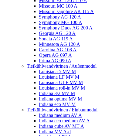
Missouri AC 120 / 110 A
Missouri MC 100 A
Missouri sapphire AK 115 A
Symphony AG 120 A
Symphony MG 100 А
Symphony Duos AG 200 A
Georgia AG 120 A
Sonata AG 119 A
Minnesota AG 120 A
Carolina AG 108 A
Opera AG 097 A
Prima AG 090 A
Tiefkühlwandvitrinen / Außenmodul
Louisiana 5 MV M
Louisiana LF MV M
Louisiana ULF MV M
Louisiana roll-in MV M
Indiana 3/2 MV M
Indiana optima MV M
Indiana eco MV M
Tiefkühlwandvitrinen / Einbaumodul
Indiana medium AV A
Indiana eco medium AV A
Indiana cube AV MT A
Indiana MV A-d