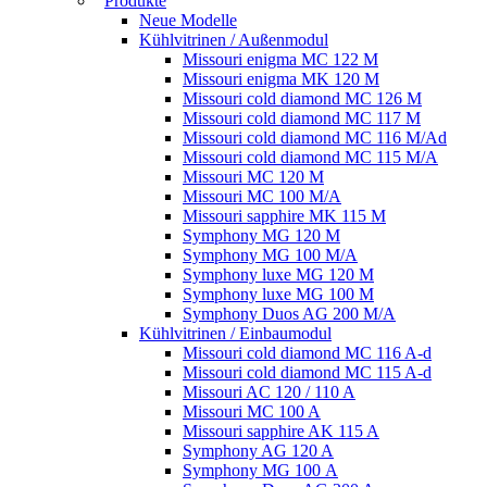
Produkte
Neue Modelle
Kühlvitrinen / Außenmodul
Missouri enigma MC 122 M
Missouri enigma MK 120 M
Missouri cold diamond MC 126 M
Missouri cold diamond MC 117 M
Missouri cold diamond MC 116 M/Ad
Missouri cold diamond MC 115 M/A
Missouri MC 120 M
Missouri MC 100 M/A
Missouri sapphire MK 115 M
Symphony MG 120 M
Symphony MG 100 M/А
Symphony luxe MG 120 M
Symphony luxe MG 100 M
Symphony Duos AG 200 M/A
Kühlvitrinen / Einbaumodul
Missouri cold diamond MC 116 A-d
Missouri cold diamond MC 115 A-d
Missouri AC 120 / 110 A
Missouri MC 100 A
Missouri sapphire AK 115 A
Symphony AG 120 A
Symphony MG 100 А