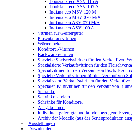
Louisiana eco ASV 115 A
Louisiana eco ASV 105 A
Indiana eco MSV 120 M
Indiana eco MSV 070 M/A
Indiana eco ASV 070 M/A
Indiana eco ASV 100 A
Vitrinen für Gefriergüter
Präsentationsvitrinen
Wärmetheken
Konditorei-Vitrinen
Backwarenvitrinen
Spezielle Speiseeisvitrinen für den Verkauf von W
Spezialsierte Verkaufsvitrinen für den Fleischverk
Spezialvitrinen für den Verkauf von Fisch, Fisch
Spezielle Verkaufsvitrinen für den Verkauf von S
Spezialisierte Verkaufsvitrinen für den Verkauf v
Spezialen Kuhlvitrinen für den Verkauf von Blum
Schränke
Schränke tandem
Schränke für Konditorei
Ausgabelinien
Individuell gefertigte und kundenbezogene Erzeug
Archiv der Modelle (aus der Serienproduktion aus
Ausstellungen
Downloaden