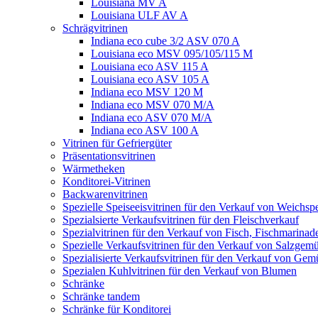
Louisiana MV A
Louisiana ULF AV A
Schrägvitrinen
Indiana eco cube 3/2 ASV 070 A
Louisiana eco MSV 095/105/115 M
Louisiana eco ASV 115 A
Louisiana eco ASV 105 A
Indiana eco MSV 120 M
Indiana eco MSV 070 M/A
Indiana eco ASV 070 M/A
Indiana eco ASV 100 A
Vitrinen für Gefriergüter
Präsentationsvitrinen
Wärmetheken
Konditorei-Vitrinen
Backwarenvitrinen
Spezielle Speiseeisvitrinen für den Verkauf von Weichspe
Spezialsierte Verkaufsvitrinen für den Fleischverkauf
Spezialvitrinen für den Verkauf von Fisch, Fischmarina
Spezielle Verkaufsvitrinen für den Verkauf von Salzgem
Spezialisierte Verkaufsvitrinen für den Verkauf von Gem
Spezialen Kuhlvitrinen für den Verkauf von Blumen
Schränke
Schränke tandem
Schränke für Konditorei