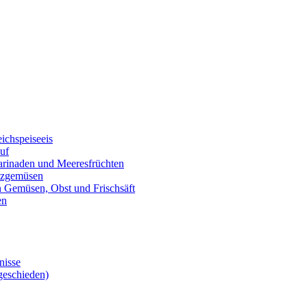
eichspeiseeis
auf
marinaden und Meeresfrüchten
alzgemüsen
on Gemüsen, Obst und Frischsäft
en
nisse
geschieden)