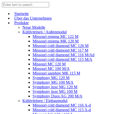
Start­sei­te
Über das Unternehmen
Produkte
Neue Modelle
Kühlvitrinen / Außenmodul
Missouri enigma MC 122 M
Missouri enigma MK 120 M
Missouri cold diamond MC 126 M
Missouri cold diamond MC 117 M
Missouri cold diamond MC 116 M/Ad
Missouri cold diamond MC 115 M/A
Missouri MC 120 M
Missouri MC 100 M/A
Missouri sapphire MK 115 M
Symphony MG 120 M
Symphony MG 100 M/А
Symphony luxe MG 120 M
Symphony luxe MG 100 M
Symphony Duos AG 200 M/A
Kühlvitrinen / Einbaumodul
Missouri cold diamond MC 116 A-d
Missouri cold diamond MC 115 A-d