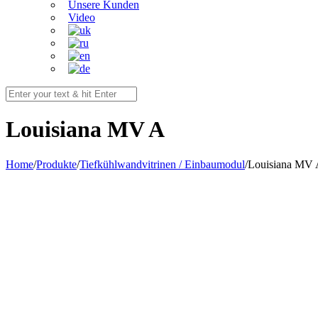
Unsere Kunden
Video
Louisiana MV A
Home
/
Produkte
/
Tiefkühlwandvitrinen / Einbaumodul
/
Louisiana MV