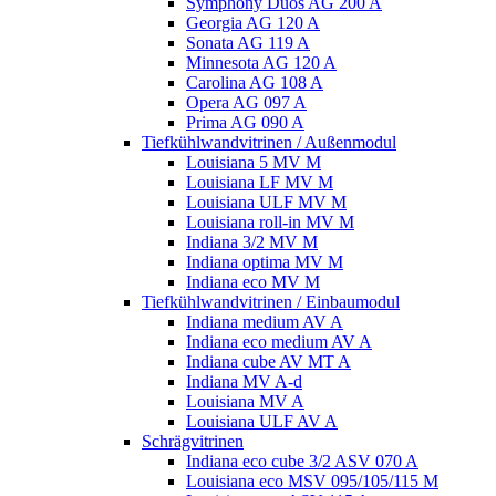
Symphony Duos AG 200 A
Georgia AG 120 A
Sonata AG 119 A
Minnesota AG 120 A
Carolina AG 108 A
Opera AG 097 A
Prima AG 090 A
Tiefkühlwandvitrinen / Außenmodul
Louisiana 5 MV M
Louisiana LF MV M
Louisiana ULF MV M
Louisiana roll-in MV M
Indiana 3/2 MV M
Indiana optima MV M
Indiana eco MV M
Tiefkühlwandvitrinen / Einbaumodul
Indiana medium AV A
Indiana eco medium AV A
Indiana cube AV MT A
Indiana MV A-d
Louisiana MV A
Louisiana ULF AV A
Schrägvitrinen
Indiana eco cube 3/2 ASV 070 A
Louisiana eco MSV 095/105/115 M