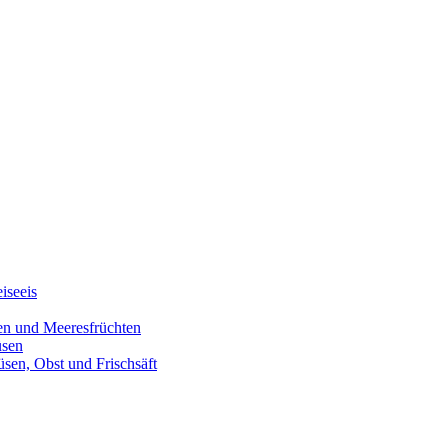
iseeis
den und Meeresfrüchten
üsen
üsen, Obst und Frischsäft