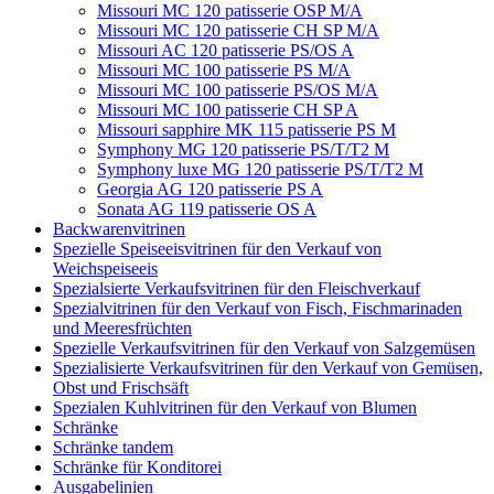
Missouri МC 120 patisserie OSP M/A
Missouri MC 120 patisserie СН SP M/A
Missouri AC 120 patisserie PS/OS A
Missouri MC 100 patisserie PS M/A
Missouri MC 100 patisserie PS/OS M/A
Missouri MC 100 patisserie СН SP A
Missouri sapphire MK 115 patisserie PS M
Symphony MG 120 patisserie PS/T/T2 M
Symphony luxe MG 120 patisserie PS/T/T2 M
Georgia AG 120 patisserie PS A
Sonata AG 119 patisserie OS A
Backwarenvitrinen
Spezielle Speiseeisvitrinen für den Verkauf von
Weichspeiseeis
Spezialsierte Verkaufsvitrinen für den Fleischverkauf
Spezialvitrinen für den Verkauf von Fisch, Fischmarinaden
und Meeresfrüchten
Spezielle Verkaufsvitrinen für den Verkauf von Salzgemüsen
Spezialisierte Verkaufsvitrinen für den Verkauf von Gemüsen,
Obst und Frischsäft
Spezialen Kuhlvitrinen für den Verkauf von Blumen
Schränke
Schränke tandem
Schränke für Konditorei
Ausgabelinien