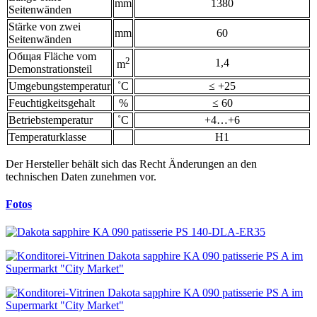
mm
1380
Seitenwänden
Stärke von zwei
mm
60
Seitenwänden
Общая Fläche vom
2
1,4
m
Demonstrationsteil
Umgebungstemperatur
˚С
≤ +25
Feuchtigkeitsgehalt
%
≤ 60
Betriebstemperatur
˚С
+4…+6
Temperaturklasse
H1
Der Hersteller behält sich das Recht Änderungen an den
technischen Daten zunehmen vor.
Fotos