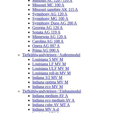
Missouri AC 120 / 110 A
Missouri MC 100 A
Missouri sapphire AK 115 A
Symphony AG 120 A
Symphony MG 100 А
Symphony Duos AG 200 A
Georgia AG 120 A
Sonata AG 119 A
Minnesota AG 120 A
Carolina AG 108 A
Opera AG 097 A
Prima AG 090 A
Tiefkühlwandvitrinen / Außenmodul
Louisiana 5 MV M
Louisiana LF MV M
Louisiana ULF MV M
Louisiana roll-in MV M
Indiana 3/2 MV M
Indiana optima MV M
Indiana eco MV M
Tiefkühlwandvitrinen / Einbaumodul
Indiana medium AV A
Indiana eco medium AV A
Indiana cube AV MT A
Indiana MV A-d