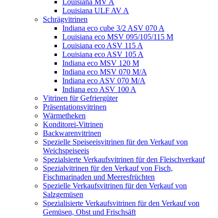
Louisiana MV A
Louisiana ULF AV A
Schrägvitrinen
Indiana eco cube 3/2 ASV 070 A
Louisiana eco MSV 095/105/115 M
Louisiana eco ASV 115 A
Louisiana eco ASV 105 A
Indiana eco MSV 120 M
Indiana eco MSV 070 M/A
Indiana eco ASV 070 M/A
Indiana eco ASV 100 A
Vitrinen für Gefriergüter
Präsentationsvitrinen
Wärmetheken
Konditorei-Vitrinen
Backwarenvitrinen
Spezielle Speiseeisvitrinen für den Verkauf von
Weichspeiseeis
Spezialsierte Verkaufsvitrinen für den Fleischverkauf
Spezialvitrinen für den Verkauf von Fisch,
Fischmarinaden und Meeresfrüchten
Spezielle Verkaufsvitrinen für den Verkauf von
Salzgemüsen
Spezialisierte Verkaufsvitrinen für den Verkauf von
Gemüsen, Obst und Frischsäft