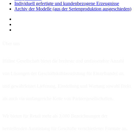
Individuell gefertigte und kundenbezogene Erzeugnisse
Archiv der Modelle (aus der Serienproduktion ausgeschieden)
Über uns
Hitline Gesellschaft bietet die breiteste und umfassendste Anzahl
von Lösungen der Geschäftskühlausrüstung für Einzelhandel an,
und gewährleistet Lieferung, Einstellung und Wartung sowohl firekt
als auch via umfangreiche Kette von Partnergesellschaften.
Wir bieten für Retail mehr als 3.000 Bezeichnungen der
herstellenden Ausrüstung für Geschäfte verschiedener Formate an.