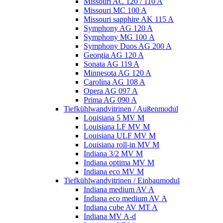
Missouri AC 120 / 110 A
Missouri MC 100 A
Missouri sapphire AK 115 A
Symphony AG 120 A
Symphony MG 100 А
Symphony Duos AG 200 A
Georgia AG 120 A
Sonata AG 119 A
Minnesota AG 120 A
Carolina AG 108 A
Opera AG 097 A
Prima AG 090 A
Tiefkühlwandvitrinen / Außenmodul
Louisiana 5 MV M
Louisiana LF MV M
Louisiana ULF MV M
Louisiana roll-in MV M
Indiana 3/2 MV M
Indiana optima MV M
Indiana eco MV M
Tiefkühlwandvitrinen / Einbaumodul
Indiana medium AV A
Indiana eco medium AV A
Indiana cube AV MT A
Indiana MV A-d