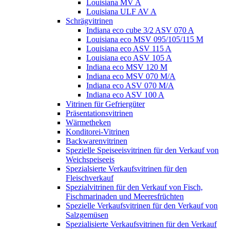
Louisiana MV A
Louisiana ULF AV A
Schrägvitrinen
Indiana eco cube 3/2 ASV 070 A
Louisiana eco MSV 095/105/115 M
Louisiana eco ASV 115 A
Louisiana eco ASV 105 A
Indiana eco MSV 120 M
Indiana eco MSV 070 M/A
Indiana eco ASV 070 M/A
Indiana eco ASV 100 A
Vitrinen für Gefriergüter
Präsentationsvitrinen
Wärmetheken
Konditorei-Vitrinen
Backwarenvitrinen
Spezielle Speiseeisvitrinen für den Verkauf von
Weichspeiseeis
Spezialsierte Verkaufsvitrinen für den
Fleischverkauf
Spezialvitrinen für den Verkauf von Fisch,
Fischmarinaden und Meeresfrüchten
Spezielle Verkaufsvitrinen für den Verkauf von
Salzgemüsen
Spezialisierte Verkaufsvitrinen für den Verkauf