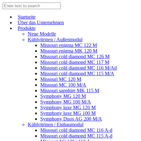
Start­sei­te
Über das Unternehmen
Produkte
Neue Modelle
Kühlvitrinen / Außenmodul
Missouri enigma MC 122 M
Missouri enigma MK 120 M
Missouri cold diamond MC 126 M
Missouri cold diamond MC 117 M
Missouri cold diamond MC 116 M/Ad
Missouri cold diamond MC 115 M/A
Missouri MC 120 M
Missouri MC 100 M/A
Missouri sapphire MK 115 M
Symphony MG 120 M
Symphony MG 100 M/А
Symphony luxe MG 120 M
Symphony luxe MG 100 M
Symphony Duos AG 200 M/A
Kühlvitrinen / Einbaumodul
Missouri cold diamond MC 116 A-d
Missouri cold diamond MC 115 A-d