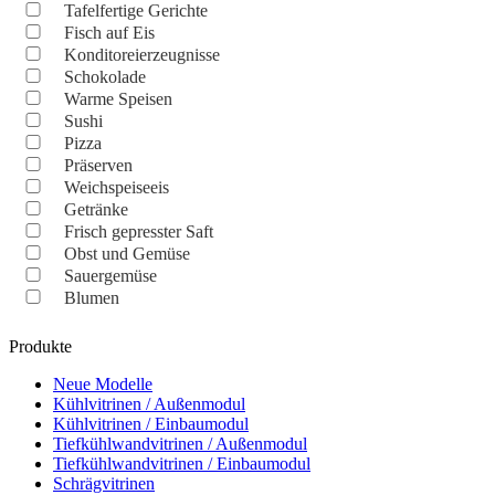
Tafelfertige Gerichte
Fisch auf Eis
Konditoreierzeugnisse
Schokolade
Warme Speisen
Sushi
Pizza
Präserven
Weichspeiseeis
Getränke
Frisch gepresster Saft
Obst und Gemüse
Sauergemüse
Blumen
Produkte
Neue Modelle
Kühlvitrinen / Außenmodul
Kühlvitrinen / Einbaumodul
Tiefkühlwandvitrinen / Außenmodul
Tiefkühlwandvitrinen / Einbaumodul
Schrägvitrinen