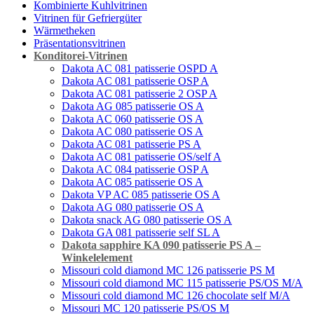
Кombinierte Kuhlvitrinen
Vitrinen für Gefriergüter
Wärmetheken
Präsentationsvitrinen
Konditorei-Vitrinen
Dakota AС 081 patisserie OSPD A
Dakota AС 081 patisserie OSP A
Dakota AС 081 patisserie 2 OSP A
Dakota AG 085 patisserie OS A
Dakota AC 060 patisserie OS A
Dakota AС 080 patisserie OS A
Dakota AC 081 patisserie PS A
Dakota AC 081 patisserie OS/self A
Dakota AС 084 patisserie OSP A
Dakota AC 085 patisserie OS A
Dakota VP AC 085 patisserie OS A
Dakota AG 080 patisserie OS A
Dakota snack AG 080 patisserie OS A
Dakota GA 081 patisserie self SL A
Dakota sapphire KA 090 patisserie PS A –
Winkelelement
Missouri cold diamond MC 126 patisserie PS M
Missouri cold diamond MC 115 patisserie PS/OS M/A
Missouri cold diamond MC 126 chocolate self M/A
Missouri MC 120 patisserie PS/OS M