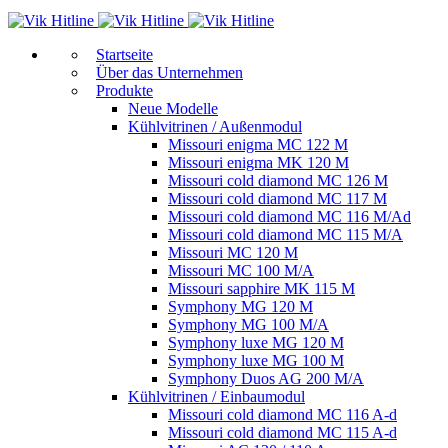
Start­sei­te
Über das Unternehmen
Produkte
Neue Modelle
Kühlvitrinen / Außenmodul
Missouri enigma MC 122 M
Missouri enigma MK 120 M
Missouri cold diamond MC 126 M
Missouri cold diamond MC 117 M
Missouri cold diamond MC 116 M/Ad
Missouri cold diamond MC 115 M/A
Missouri MC 120 M
Missouri MC 100 M/A
Missouri sapphire MK 115 M
Symphony MG 120 M
Symphony MG 100 M/А
Symphony luxe MG 120 M
Symphony luxe MG 100 M
Symphony Duos AG 200 M/A
Kühlvitrinen / Einbaumodul
Missouri cold diamond MC 116 A-d
Missouri cold diamond MC 115 A-d