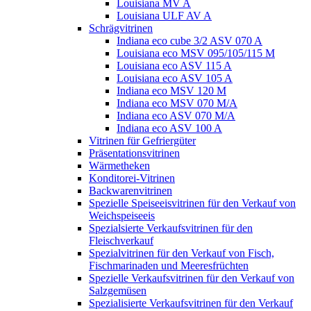
Louisiana MV A
Louisiana ULF AV A
Schrägvitrinen
Indiana eco cube 3/2 ASV 070 A
Louisiana eco MSV 095/105/115 M
Louisiana eco ASV 115 A
Louisiana eco ASV 105 A
Indiana eco MSV 120 M
Indiana eco MSV 070 M/A
Indiana eco ASV 070 M/A
Indiana eco ASV 100 A
Vitrinen für Gefriergüter
Präsentationsvitrinen
Wärmetheken
Konditorei-Vitrinen
Backwarenvitrinen
Spezielle Speiseeisvitrinen für den Verkauf von
Weichspeiseeis
Spezialsierte Verkaufsvitrinen für den
Fleischverkauf
Spezialvitrinen für den Verkauf von Fisch,
Fischmarinaden und Meeresfrüchten
Spezielle Verkaufsvitrinen für den Verkauf von
Salzgemüsen
Spezialisierte Verkaufsvitrinen für den Verkauf