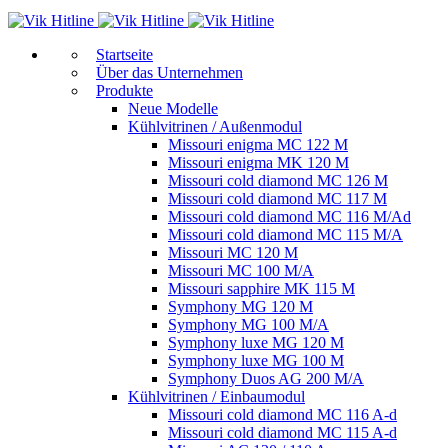
Start­sei­te
Über das Unternehmen
Produkte
Neue Modelle
Kühlvitrinen / Außenmodul
Missouri enigma MC 122 M
Missouri enigma MK 120 M
Missouri cold diamond MC 126 M
Missouri cold diamond MC 117 M
Missouri cold diamond MC 116 M/Ad
Missouri cold diamond MC 115 M/A
Missouri MC 120 M
Missouri MC 100 M/A
Missouri sapphire MK 115 M
Symphony MG 120 M
Symphony MG 100 M/А
Symphony luxe MG 120 M
Symphony luxe MG 100 M
Symphony Duos AG 200 M/A
Kühlvitrinen / Einbaumodul
Missouri cold diamond MC 116 A-d
Missouri cold diamond MC 115 A-d