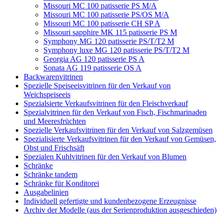
Missouri MC 100 patisserie PS M/A
Missouri MC 100 patisserie PS/OS M/A
Missouri MC 100 patisserie СН SP A
Missouri sapphire MK 115 patisserie PS M
Symphony MG 120 patisserie PS/T/T2 M
Symphony luxe MG 120 patisserie PS/T/T2 M
Georgia AG 120 patisserie PS A
Sonata AG 119 patisserie OS A
Backwarenvitrinen
Spezielle Speiseeisvitrinen für den Verkauf von
Weichspeiseeis
Spezialsierte Verkaufsvitrinen für den Fleischverkauf
Spezialvitrinen für den Verkauf von Fisch, Fischmarinaden
und Meeresfrüchten
Spezielle Verkaufsvitrinen für den Verkauf von Salzgemüsen
Spezialisierte Verkaufsvitrinen für den Verkauf von Gemüsen,
Obst und Frischsäft
Spezialen Kuhlvitrinen für den Verkauf von Blumen
Schränke
Schränke tandem
Schränke für Konditorei
Ausgabelinien
Individuell gefertigte und kundenbezogene Erzeugnisse
Archiv der Modelle (aus der Serienproduktion ausgeschieden)