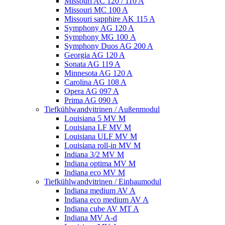
Missouri AC 120 / 110 A
Missouri MC 100 A
Missouri sapphire AK 115 A
Symphony AG 120 A
Symphony MG 100 А
Symphony Duos AG 200 A
Georgia AG 120 A
Sonata AG 119 A
Minnesota AG 120 A
Carolina AG 108 A
Opera AG 097 A
Prima AG 090 A
Tiefkühlwandvitrinen / Außenmodul
Louisiana 5 MV M
Louisiana LF MV M
Louisiana ULF MV M
Louisiana roll-in MV M
Indiana 3/2 MV M
Indiana optima MV M
Indiana eco MV M
Tiefkühlwandvitrinen / Einbaumodul
Indiana medium AV A
Indiana eco medium AV A
Indiana cube AV MT A
Indiana MV A-d