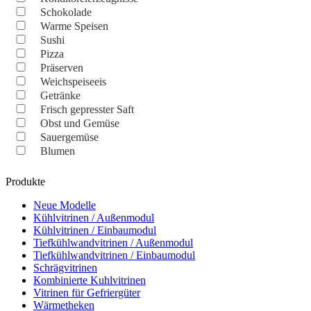
Schokolade
Warme Speisen
Sushi
Pizza
Präserven
Weichspeiseeis
Getränke
Frisch gepresster Saft
Obst und Gemüse
Sauergemüse
Blumen
Produkte
Neue Modelle
Kühlvitrinen / Außenmodul
Kühlvitrinen / Einbaumodul
Tiefkühlwandvitrinen / Außenmodul
Tiefkühlwandvitrinen / Einbaumodul
Schrägvitrinen
Кombinierte Kuhlvitrinen
Vitrinen für Gefriergüter
Wärmetheken