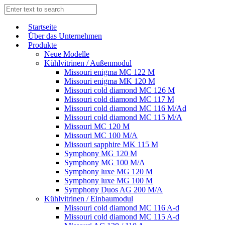
Start­sei­te
Über das Unternehmen
Produkte
Neue Modelle
Kühlvitrinen / Außenmodul
Missouri enigma MC 122 M
Missouri enigma MK 120 M
Missouri cold diamond MC 126 M
Missouri cold diamond MC 117 M
Missouri cold diamond MC 116 M/Ad
Missouri cold diamond MC 115 M/A
Missouri MC 120 M
Missouri MC 100 M/A
Missouri sapphire MK 115 M
Symphony MG 120 M
Symphony MG 100 M/А
Symphony luxe MG 120 M
Symphony luxe MG 100 M
Symphony Duos AG 200 M/A
Kühlvitrinen / Einbaumodul
Missouri cold diamond MC 116 A-d
Missouri cold diamond MC 115 A-d