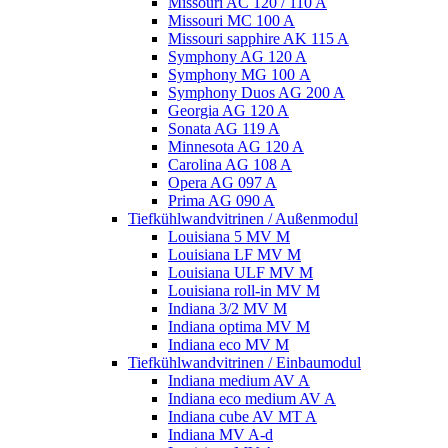
Missouri AC 120 / 110 A
Missouri MC 100 A
Missouri sapphire AK 115 A
Symphony AG 120 A
Symphony MG 100 А
Symphony Duos AG 200 A
Georgia AG 120 A
Sonata AG 119 A
Minnesota AG 120 A
Carolina AG 108 A
Opera AG 097 A
Prima AG 090 A
Tiefkühlwandvitrinen / Außenmodul
Louisiana 5 MV M
Louisiana LF MV M
Louisiana ULF MV M
Louisiana roll-in MV M
Indiana 3/2 MV M
Indiana optima MV M
Indiana eco MV M
Tiefkühlwandvitrinen / Einbaumodul
Indiana medium AV A
Indiana eco medium AV A
Indiana cube AV MT A
Indiana MV A-d