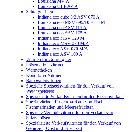
Louisiana MV A
Louisiana ULF AV A
Schrägvitrinen
Indiana eco cube 3/2 ASV 070 A
Louisiana eco MSV 095/105/115 M
Louisiana eco ASV 115 A
Louisiana eco ASV 105 A
Indiana eco MSV 120 M
Indiana eco MSV 070 M/A
Indiana eco ASV 070 M/A
Indiana eco ASV 100 A
Vitrinen für Gefriergüter
Präsentationsvitrinen
Wärmetheken
Konditorei-Vitrinen
Backwarenvitrinen
Spezielle Speiseeisvitrinen für den Verkauf von
Weichspeiseeis
Spezialsierte Verkaufsvitrinen für den Fleischverkauf
Spezialvitrinen für den Verkauf von Fisch,
Fischmarinaden und Meeresfrüchten
Spezielle Verkaufsvitrinen für den Verkauf von
Salzgemüsen
Spezialisierte Verkaufsvitrinen für den Verkauf von
Gemüsen, Obst und Frischsäft