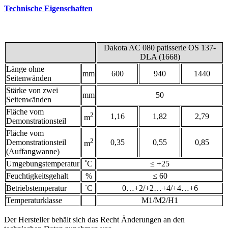
Technische Eigenschaften
Dakota AC 080 patisserie OS 137-
DLA (1668)
Länge ohne
mm
600
940
1440
Seitenwänden
Stärke von zwei
mm
50
Seitenwänden
Fläche vom
2
1,16
1,82
2,79
m
Demonstrationsteil
Fläche vom
2
Demonstrationsteil
0,35
0,55
0,85
m
(Auffangwanne)
Umgebungstemperatur
˚С
≤ +25
Feuchtigkeitsgehalt
%
≤ 60
Betriebstemperatur
˚С
0…+2/+2…+4/+4…+6
Temperaturklasse
М1/М2/Н1
Der Hersteller behält sich das Recht Änderungen an den