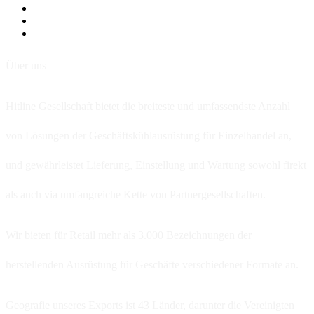
Über uns
Hitline Gesellschaft bietet die breiteste und umfassendste Anzahl
von Lösungen der Geschäftskühlausrüstung für Einzelhandel an,
und gewährleistet Lieferung, Einstellung und Wartung sowohl firekt
als auch via umfangreiche Kette von Partnergesellschaften.
Wir bieten für Retail mehr als 3.000 Bezeichnungen der
herstellenden Ausrüstung für Geschäfte verschiedener Formate an.
Geografie unseres Exports ist 43 Länder, darunter die Vereinigten