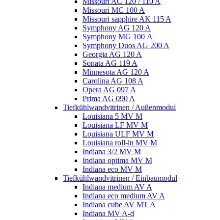
Missouri AC 120 / 110 A
Missouri MC 100 A
Missouri sapphire AK 115 A
Symphony AG 120 A
Symphony MG 100 А
Symphony Duos AG 200 A
Georgia AG 120 A
Sonata AG 119 A
Minnesota AG 120 A
Carolina AG 108 A
Opera AG 097 A
Prima AG 090 A
Tiefkühlwandvitrinen / Außenmodul
Louisiana 5 MV M
Louisiana LF MV M
Louisiana ULF MV M
Louisiana roll-in MV M
Indiana 3/2 MV M
Indiana optima MV M
Indiana eco MV M
Tiefkühlwandvitrinen / Einbaumodul
Indiana medium AV A
Indiana eco medium AV A
Indiana cube AV MT A
Indiana MV A-d