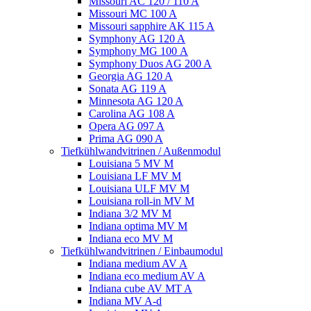
Missouri AC 120 / 110 A
Missouri MC 100 A
Missouri sapphire AK 115 A
Symphony AG 120 A
Symphony MG 100 А
Symphony Duos AG 200 A
Georgia AG 120 A
Sonata AG 119 A
Minnesota AG 120 A
Carolina AG 108 A
Opera AG 097 A
Prima AG 090 A
Tiefkühlwandvitrinen / Außenmodul
Louisiana 5 MV M
Louisiana LF MV M
Louisiana ULF MV M
Louisiana roll-in MV M
Indiana 3/2 MV M
Indiana optima MV M
Indiana eco MV M
Tiefkühlwandvitrinen / Einbaumodul
Indiana medium AV A
Indiana eco medium AV A
Indiana cube AV MT A
Indiana MV A-d