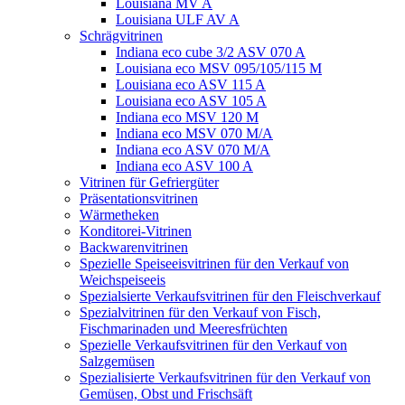
Louisiana MV A
Louisiana ULF AV A
Schrägvitrinen
Indiana eco cube 3/2 ASV 070 A
Louisiana eco MSV 095/105/115 M
Louisiana eco ASV 115 A
Louisiana eco ASV 105 A
Indiana eco MSV 120 M
Indiana eco MSV 070 M/A
Indiana eco ASV 070 M/A
Indiana eco ASV 100 A
Vitrinen für Gefriergüter
Präsentationsvitrinen
Wärmetheken
Konditorei-Vitrinen
Backwarenvitrinen
Spezielle Speiseeisvitrinen für den Verkauf von
Weichspeiseeis
Spezialsierte Verkaufsvitrinen für den Fleischverkauf
Spezialvitrinen für den Verkauf von Fisch,
Fischmarinaden und Meeresfrüchten
Spezielle Verkaufsvitrinen für den Verkauf von
Salzgemüsen
Spezialisierte Verkaufsvitrinen für den Verkauf von
Gemüsen, Obst und Frischsäft