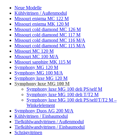
Neue Modelle
Kühlvitrinen / Außenmodul
Missouri enigma MC 122 M
Missouri enigma MK 120 M
Missouri cold diamond MC 126 M
Missouri cold diamond MC 117 M
Missouri cold diamond MC 116 M/A
Missouri cold diamond MC 115 M/A
Missouri MC 120 M
Missouri MC 100 M/A
Missouri sapphire MK 115 M
Symphony MG 120 M
Symphony MG 100 M/А
Symphony luxe MG 120 M
Symphony luxe MG 100 M
Symphony luxe MG 100 deli PS/self M
Symphony luxe MG 100 deli T/T2 M
Symphony luxe MG 100 deli PS/self/T/T2 M –
Winkelelement
Symphony Duos AG 200 M/A
Kühlvitrinen / Einbaumodul
Tiefkühlwandvitrinen / Außenmodul
Tiefkühlwandvitrinen / Einbaumodul
Schrägvitrinen