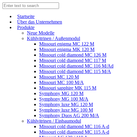
Start­sei­te
Über das Unternehmen
Produkte
Neue Modelle
Kühlvitrinen / Außenmodul
Missouri enigma MC 122 M
Missouri enigma MK 120 M
Missouri cold diamond MC 126 M
Missouri cold diamond MC 117 M
Missouri cold diamond MC 116 M/Ad
Missouri cold diamond MC 115 M/A
Missouri MC 120 M
Missouri MC 100 M/A
Missouri sapphire MK 115 M
Symphony MG 120 M
Symphony MG 100 M/А
Symphony luxe MG 120 M
Symphony luxe MG 100 M
Symphony Duos AG 200 M/A
Kühlvitrinen / Einbaumodul
Missouri cold diamond MC 116 A-d
Missouri cold diamond MC 115 A-d