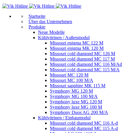
Start­sei­te
Über das Unternehmen
Produkte
Neue Modelle
Kühlvitrinen / Außenmodul
Missouri enigma MC 122 M
Missouri enigma MK 120 M
Missouri cold diamond MC 126 M
Missouri cold diamond MC 117 M
Missouri cold diamond MC 116 M/Ad
Missouri cold diamond MC 115 M/A
Missouri MC 120 M
Missouri MC 100 M/A
Missouri sapphire MK 115 M
Symphony MG 120 M
Symphony MG 100 M/А
Symphony luxe MG 120 M
Symphony luxe MG 100 M
Symphony Duos AG 200 M/A
Kühlvitrinen / Einbaumodul
Missouri cold diamond MC 116 A-d
Missouri cold diamond MC 115 A-d