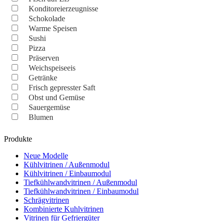
Konditoreierzeugnisse
Schokolade
Warme Speisen
Sushi
Pizza
Präserven
Weichspeiseeis
Getränke
Frisch gepresster Saft
Obst und Gemüse
Sauergemüse
Blumen
Produkte
Neue Modelle
Kühlvitrinen / Außenmodul
Kühlvitrinen / Einbaumodul
Tiefkühlwandvitrinen / Außenmodul
Tiefkühlwandvitrinen / Einbaumodul
Schrägvitrinen
Кombinierte Kuhlvitrinen
Vitrinen für Gefriergüter