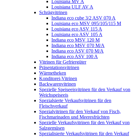
Louisiana MV A
Louisiana ULF AV A
Schrägvitrinen
Indiana eco cube 3/2 ASV 070 A
Louisiana eco MSV 095/105/115 M
Louisiana eco ASV 115 A
Louisiana eco ASV 105 A
Indiana eco MSV 120 M
Indiana eco MSV 070 M/A
Indiana eco ASV 070 M/A
Indiana eco ASV 100 A
Vitrinen für Gefriergüter
Präsentationsvitrinen
Wärmetheken
Konditorei-Vitrinen
Backwarenvitrinen
Spezielle Speiseeisvitrinen für den Verkauf von
Weichspeiseeis
Spezialsierte Verkaufsvitrinen für den
Fleischverkauf
Spezialvitrinen für den Verkauf von Fisch,
Fischmarinaden und Meeresfrüchten
Spezielle Verkaufsvitrinen für den Verkauf von
Salzgemüsen
Spezialisierte Verkaufsvitrinen für den Verkauf