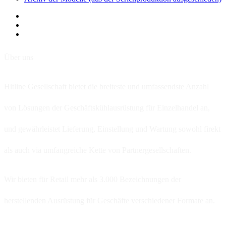
Über uns
Hitline Gesellschaft bietet die breiteste und umfassendste Anzahl
von Lösungen der Geschäftskühlausrüstung für Einzelhandel an,
und gewährleistet Lieferung, Einstellung und Wartung sowohl firekt
als auch via umfangreiche Kette von Partnergesellschaften.
Wir bieten für Retail mehr als 3.000 Bezeichnungen der
herstellenden Ausrüstung für Geschäfte verschiedener Formate an.