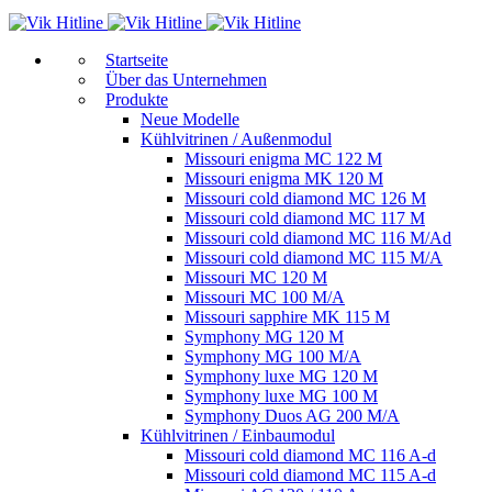
Start­sei­te
Über das Unternehmen
Produkte
Neue Modelle
Kühlvitrinen / Außenmodul
Missouri enigma MC 122 M
Missouri enigma MK 120 M
Missouri cold diamond MC 126 M
Missouri cold diamond MC 117 M
Missouri cold diamond MC 116 M/Ad
Missouri cold diamond MC 115 M/A
Missouri MC 120 M
Missouri MC 100 M/A
Missouri sapphire MK 115 M
Symphony MG 120 M
Symphony MG 100 M/А
Symphony luxe MG 120 M
Symphony luxe MG 100 M
Symphony Duos AG 200 M/A
Kühlvitrinen / Einbaumodul
Missouri cold diamond MC 116 A-d
Missouri cold diamond MC 115 A-d