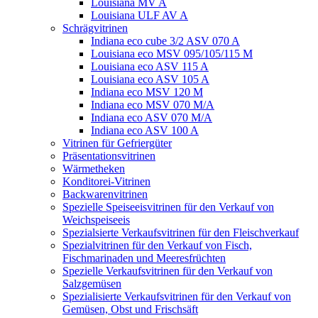
Louisiana MV A
Louisiana ULF AV A
Schrägvitrinen
Indiana eco cube 3/2 ASV 070 A
Louisiana eco MSV 095/105/115 M
Louisiana eco ASV 115 A
Louisiana eco ASV 105 A
Indiana eco MSV 120 M
Indiana eco MSV 070 M/A
Indiana eco ASV 070 M/A
Indiana eco ASV 100 A
Vitrinen für Gefriergüter
Präsentationsvitrinen
Wärmetheken
Konditorei-Vitrinen
Backwarenvitrinen
Spezielle Speiseeisvitrinen für den Verkauf von
Weichspeiseeis
Spezialsierte Verkaufsvitrinen für den Fleischverkauf
Spezialvitrinen für den Verkauf von Fisch,
Fischmarinaden und Meeresfrüchten
Spezielle Verkaufsvitrinen für den Verkauf von
Salzgemüsen
Spezialisierte Verkaufsvitrinen für den Verkauf von
Gemüsen, Obst und Frischsäft