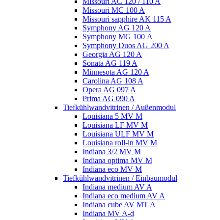
Missouri AC 120 / 110 A
Missouri MC 100 A
Missouri sapphire AK 115 A
Symphony AG 120 A
Symphony MG 100 А
Symphony Duos AG 200 A
Georgia AG 120 A
Sonata AG 119 A
Minnesota AG 120 A
Carolina AG 108 A
Opera AG 097 A
Prima AG 090 A
Tiefkühlwandvitrinen / Außenmodul
Louisiana 5 MV M
Louisiana LF MV M
Louisiana ULF MV M
Louisiana roll-in MV M
Indiana 3/2 MV M
Indiana optima MV M
Indiana eco MV M
Tiefkühlwandvitrinen / Einbaumodul
Indiana medium AV A
Indiana eco medium AV A
Indiana cube AV MT A
Indiana MV A-d