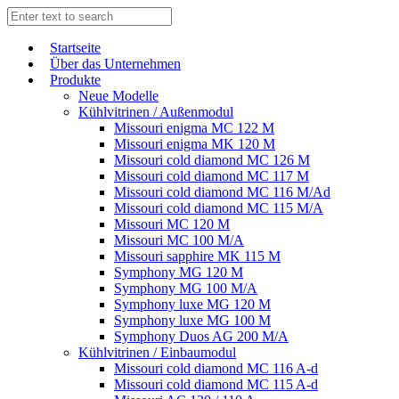
Start­sei­te
Über das Unternehmen
Produkte
Neue Modelle
Kühlvitrinen / Außenmodul
Missouri enigma MC 122 M
Missouri enigma MK 120 M
Missouri cold diamond MC 126 M
Missouri cold diamond MC 117 M
Missouri cold diamond MC 116 M/Ad
Missouri cold diamond MC 115 M/A
Missouri MC 120 M
Missouri MC 100 M/A
Missouri sapphire MK 115 M
Symphony MG 120 M
Symphony MG 100 M/А
Symphony luxe MG 120 M
Symphony luxe MG 100 M
Symphony Duos AG 200 M/A
Kühlvitrinen / Einbaumodul
Missouri cold diamond MC 116 A-d
Missouri cold diamond MC 115 A-d