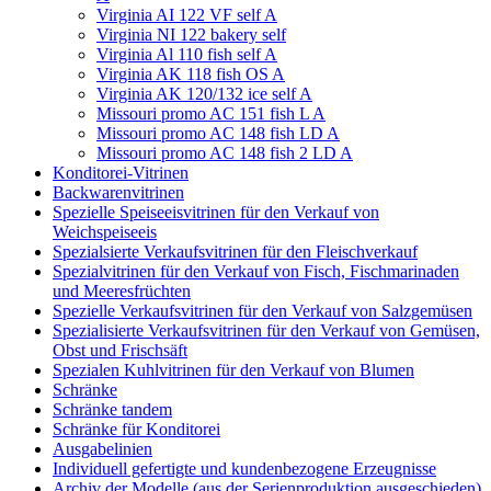
Virginia AI 122 VF self A
Virginia NI 122 bakery self
Virginia Al 110 fish self A
Virginia AK 118 fish OS A
Virginia AK 120/132 ice self A
Missouri promo AC 151 fish L A
Missouri promo AC 148 fish LD A
Missouri promo AC 148 fish 2 LD A
Konditorei-Vitrinen
Backwarenvitrinen
Spezielle Speiseeisvitrinen für den Verkauf von
Weichspeiseeis
Spezialsierte Verkaufsvitrinen für den Fleischverkauf
Spezialvitrinen für den Verkauf von Fisch, Fischmarinaden
und Meeresfrüchten
Spezielle Verkaufsvitrinen für den Verkauf von Salzgemüsen
Spezialisierte Verkaufsvitrinen für den Verkauf von Gemüsen,
Obst und Frischsäft
Spezialen Kuhlvitrinen für den Verkauf von Blumen
Schränke
Schränke tandem
Schränke für Konditorei
Ausgabelinien
Individuell gefertigte und kundenbezogene Erzeugnisse
Archiv der Modelle (aus der Serienproduktion ausgeschieden)