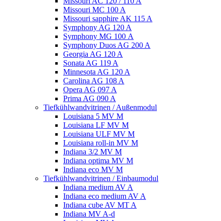
Missouri AC 120 / 110 A
Missouri MC 100 A
Missouri sapphire AK 115 A
Symphony AG 120 A
Symphony MG 100 А
Symphony Duos AG 200 A
Georgia AG 120 A
Sonata AG 119 A
Minnesota AG 120 A
Carolina AG 108 A
Opera AG 097 A
Prima AG 090 A
Tiefkühlwandvitrinen / Außenmodul
Louisiana 5 MV M
Louisiana LF MV M
Louisiana ULF MV M
Louisiana roll-in MV M
Indiana 3/2 MV M
Indiana optima MV M
Indiana eco MV M
Tiefkühlwandvitrinen / Einbaumodul
Indiana medium AV A
Indiana eco medium AV A
Indiana cube AV MT A
Indiana MV A-d