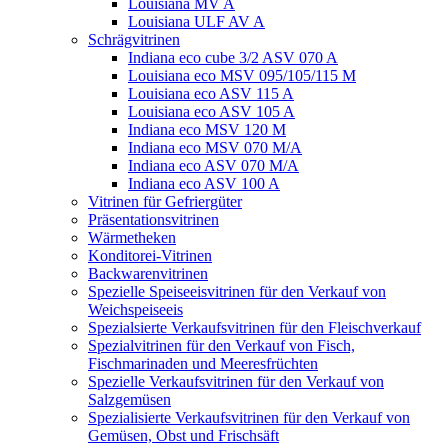
Louisiana MV A
Louisiana ULF AV A
Schrägvitrinen
Indiana eco cube 3/2 ASV 070 A
Louisiana eco MSV 095/105/115 M
Louisiana eco ASV 115 A
Louisiana eco ASV 105 A
Indiana eco MSV 120 M
Indiana eco MSV 070 M/A
Indiana eco ASV 070 M/A
Indiana eco ASV 100 A
Vitrinen für Gefriergüter
Präsentationsvitrinen
Wärmetheken
Konditorei-Vitrinen
Backwarenvitrinen
Spezielle Speiseeisvitrinen für den Verkauf von
Weichspeiseeis
Spezialsierte Verkaufsvitrinen für den Fleischverkauf
Spezialvitrinen für den Verkauf von Fisch,
Fischmarinaden und Meeresfrüchten
Spezielle Verkaufsvitrinen für den Verkauf von
Salzgemüsen
Spezialisierte Verkaufsvitrinen für den Verkauf von
Gemüsen, Obst und Frischsäft