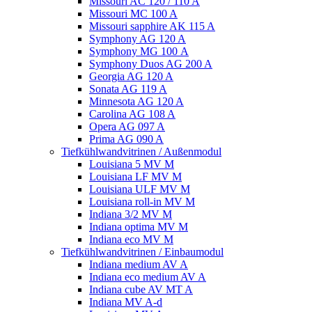
Missouri AC 120 / 110 A
Missouri MC 100 A
Missouri sapphire AK 115 A
Symphony AG 120 A
Symphony MG 100 А
Symphony Duos AG 200 A
Georgia AG 120 A
Sonata AG 119 A
Minnesota AG 120 A
Carolina AG 108 A
Opera AG 097 A
Prima AG 090 A
Tiefkühlwandvitrinen / Außenmodul
Louisiana 5 MV M
Louisiana LF MV M
Louisiana ULF MV M
Louisiana roll-in MV M
Indiana 3/2 MV M
Indiana optima MV M
Indiana eco MV M
Tiefkühlwandvitrinen / Einbaumodul
Indiana medium AV A
Indiana eco medium AV A
Indiana cube AV MT A
Indiana MV A-d