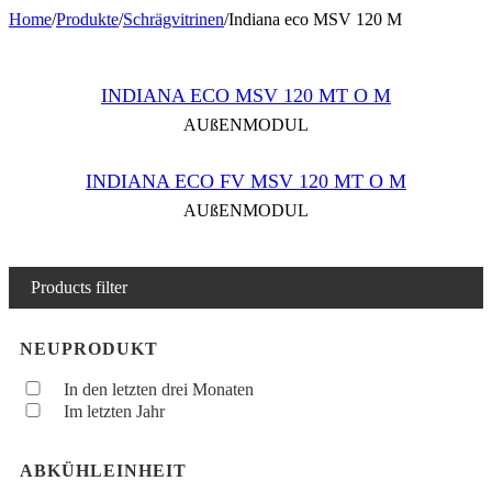
Home
/
Produkte
/
Schrägvitrinen
/
Indiana eco MSV 120 M
INDIANA ECO MSV 120 MT O M
AUßENMODUL
INDIANA ECO FV MSV 120 MT O M
AUßENMODUL
Products filter
NEUPRODUKT
In den letzten drei Monaten
Im letzten Jahr
ABKÜHLEINHEIT