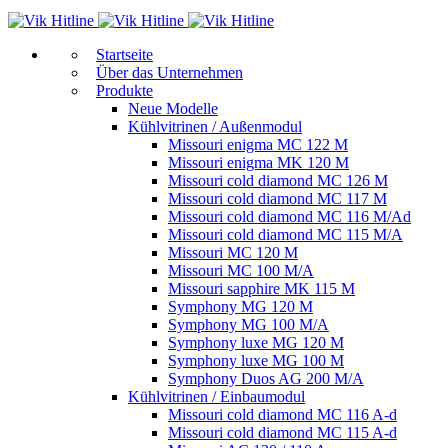
Start­sei­te
Über das Unternehmen
Produkte
Neue Modelle
Kühlvitrinen / Außenmodul
Missouri enigma MC 122 M
Missouri enigma MK 120 M
Missouri cold diamond MC 126 M
Missouri cold diamond MC 117 M
Missouri cold diamond MC 116 M/Ad
Missouri cold diamond MC 115 M/A
Missouri MC 120 M
Missouri MC 100 M/A
Missouri sapphire MK 115 M
Symphony MG 120 M
Symphony MG 100 M/А
Symphony luxe MG 120 M
Symphony luxe MG 100 M
Symphony Duos AG 200 M/A
Kühlvitrinen / Einbaumodul
Missouri cold diamond MC 116 A-d
Missouri cold diamond MC 115 A-d