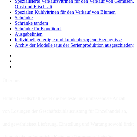
Spezialisierte Verkaufsvitrinen für den Verkauf von Gemüsen,
Obst und Frischsäft
Spezialen Kuhlvitrinen für den Verkauf von Blumen
Schränke
Schränke tandem
Schränke für Konditorei
Ausgabelinien
Individuell gefertigte und kundenbezogene Erzeugnisse
Archiv der Modelle (aus der Serienproduktion ausgeschieden)
Über uns
Hitline Gesellschaft bietet die breiteste und umfassendste Anzahl
von Lösungen der Geschäftskühlausrüstung für Einzelhandel an,
und gewährleistet Lieferung, Einstellung und Wartung sowohl firekt
als auch via umfangreiche Kette von Partnergesellschaften.