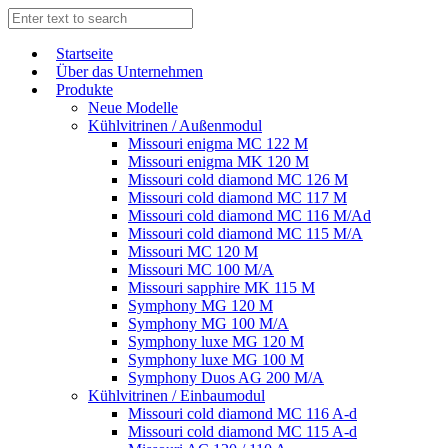
Start­sei­te
Über das Unternehmen
Produkte
Neue Modelle
Kühlvitrinen / Außenmodul
Missouri enigma MC 122 M
Missouri enigma MK 120 M
Missouri cold diamond MC 126 M
Missouri cold diamond MC 117 M
Missouri cold diamond MC 116 M/Ad
Missouri cold diamond MC 115 M/A
Missouri MC 120 M
Missouri MC 100 M/A
Missouri sapphire MK 115 M
Symphony MG 120 M
Symphony MG 100 M/А
Symphony luxe MG 120 M
Symphony luxe MG 100 M
Symphony Duos AG 200 M/A
Kühlvitrinen / Einbaumodul
Missouri cold diamond MC 116 A-d
Missouri cold diamond MC 115 A-d