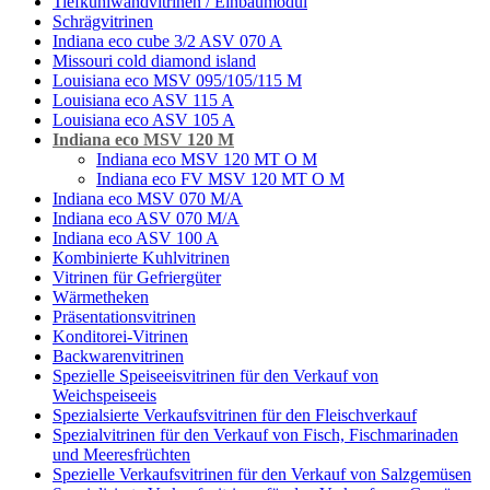
Tiefkühlwandvitrinen / Einbaumodul
Schrägvitrinen
Indiana eco cube 3/2 ASV 070 A
Missouri cold diamond island
Louisiana eco MSV 095/105/115 M
Louisiana eco ASV 115 A
Louisiana eco ASV 105 A
Indiana eco MSV 120 M
Indiana eco MSV 120 MT O M
Indiana eco FV MSV 120 MT O M
Indiana eco MSV 070 M/A
Indiana eco ASV 070 M/A
Indiana eco ASV 100 A
Кombinierte Kuhlvitrinen
Vitrinen für Gefriergüter
Wärmetheken
Präsentationsvitrinen
Konditorei-Vitrinen
Backwarenvitrinen
Spezielle Speiseeisvitrinen für den Verkauf von
Weichspeiseeis
Spezialsierte Verkaufsvitrinen für den Fleischverkauf
Spezialvitrinen für den Verkauf von Fisch, Fischmarinaden
und Meeresfrüchten
Spezielle Verkaufsvitrinen für den Verkauf von Salzgemüsen