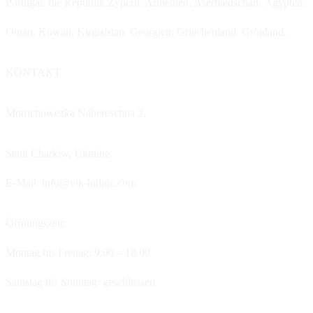
Portugal, die Republik Zypern, Armenien, Aserbaidschan, Ägypten,
Oman, Kuwait, Kirgisistan, Georgien, Griechenland, Grönland.
KONTAKT
Morochowezka Nabereschna 2,
Stadt Charkiw,
Ukraine
E-Mail: info@vik-hitline.com
Öffnungszeit:
Montag bis Freitag: 9:00 – 18:00
Samstag bis Sonntag: geschlossen