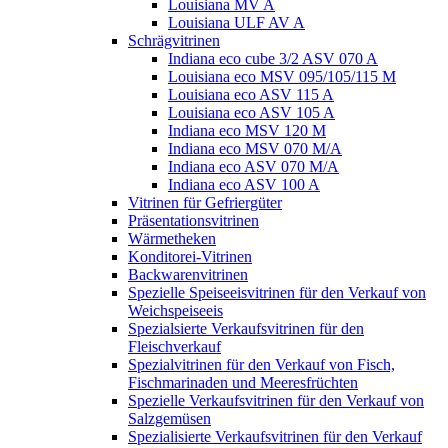
Louisiana MV A
Louisiana ULF AV A
Schrägvitrinen
Indiana eco cube 3/2 ASV 070 A
Louisiana eco MSV 095/105/115 M
Louisiana eco ASV 115 A
Louisiana eco ASV 105 A
Indiana eco MSV 120 M
Indiana eco MSV 070 M/A
Indiana eco ASV 070 M/A
Indiana eco ASV 100 A
Vitrinen für Gefriergüter
Präsentationsvitrinen
Wärmetheken
Konditorei-Vitrinen
Backwarenvitrinen
Spezielle Speiseeisvitrinen für den Verkauf von
Weichspeiseeis
Spezialsierte Verkaufsvitrinen für den
Fleischverkauf
Spezialvitrinen für den Verkauf von Fisch,
Fischmarinaden und Meeresfrüchten
Spezielle Verkaufsvitrinen für den Verkauf von
Salzgemüsen
Spezialisierte Verkaufsvitrinen für den Verkauf