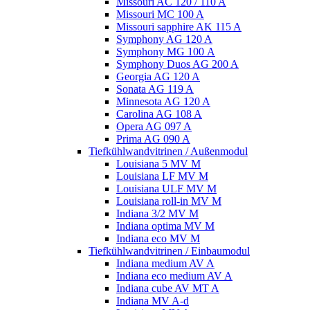
Missouri AC 120 / 110 A
Missouri MC 100 A
Missouri sapphire AK 115 A
Symphony AG 120 A
Symphony MG 100 А
Symphony Duos AG 200 A
Georgia AG 120 A
Sonata AG 119 A
Minnesota AG 120 A
Carolina AG 108 A
Opera AG 097 A
Prima AG 090 A
Tiefkühlwandvitrinen / Außenmodul
Louisiana 5 MV M
Louisiana LF MV M
Louisiana ULF MV M
Louisiana roll-in MV M
Indiana 3/2 MV M
Indiana optima MV M
Indiana eco MV M
Tiefkühlwandvitrinen / Einbaumodul
Indiana medium AV A
Indiana eco medium AV A
Indiana cube AV MT A
Indiana MV A-d