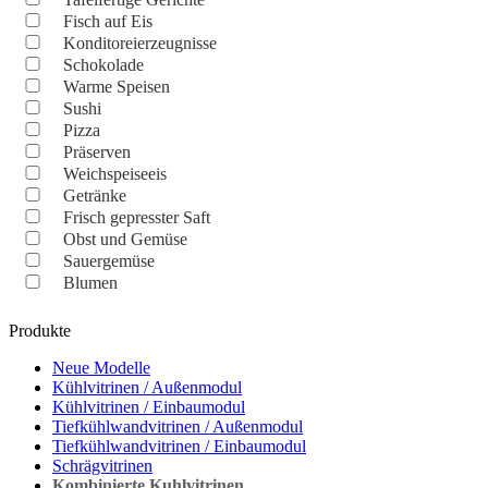
Fisch auf Eis
Konditoreierzeugnisse
Schokolade
Warme Speisen
Sushi
Pizza
Präserven
Weichspeiseeis
Getränke
Frisch gepresster Saft
Obst und Gemüse
Sauergemüse
Blumen
Produkte
Neue Modelle
Kühlvitrinen / Außenmodul
Kühlvitrinen / Einbaumodul
Tiefkühlwandvitrinen / Außenmodul
Tiefkühlwandvitrinen / Einbaumodul
Schrägvitrinen
Кombinierte Kuhlvitrinen