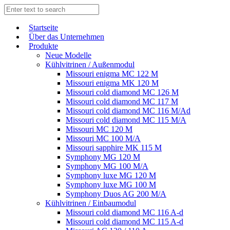
Start­sei­te
Über das Unternehmen
Produkte
Neue Modelle
Kühlvitrinen / Außenmodul
Missouri enigma MC 122 M
Missouri enigma MK 120 M
Missouri cold diamond MC 126 M
Missouri cold diamond MC 117 M
Missouri cold diamond MC 116 M/Ad
Missouri cold diamond MC 115 M/A
Missouri MC 120 M
Missouri MC 100 M/A
Missouri sapphire MK 115 M
Symphony MG 120 M
Symphony MG 100 M/А
Symphony luxe MG 120 M
Symphony luxe MG 100 M
Symphony Duos AG 200 M/A
Kühlvitrinen / Einbaumodul
Missouri cold diamond MC 116 A-d
Missouri cold diamond MC 115 A-d