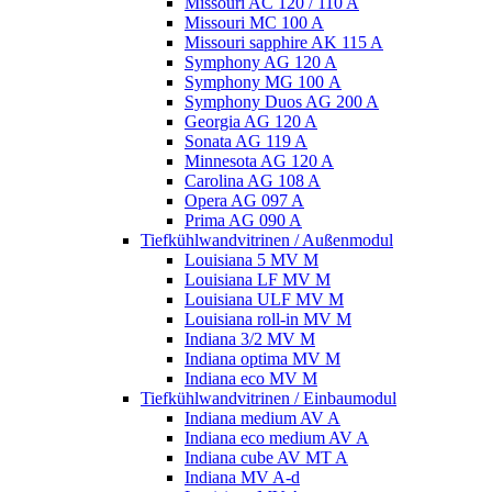
Missouri AC 120 / 110 A
Missouri MC 100 A
Missouri sapphire AK 115 A
Symphony AG 120 A
Symphony MG 100 А
Symphony Duos AG 200 A
Georgia AG 120 A
Sonata AG 119 A
Minnesota AG 120 A
Carolina AG 108 A
Opera AG 097 A
Prima AG 090 A
Tiefkühlwandvitrinen / Außenmodul
Louisiana 5 MV M
Louisiana LF MV M
Louisiana ULF MV M
Louisiana roll-in MV M
Indiana 3/2 MV M
Indiana optima MV M
Indiana eco MV M
Tiefkühlwandvitrinen / Einbaumodul
Indiana medium AV A
Indiana eco medium AV A
Indiana cube AV MT A
Indiana MV A-d