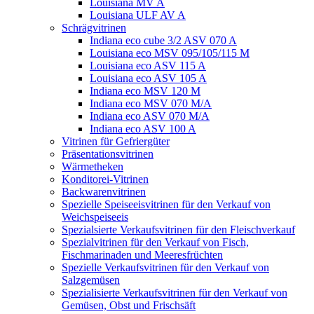
Louisiana MV A
Louisiana ULF AV A
Schrägvitrinen
Indiana eco cube 3/2 ASV 070 A
Louisiana eco MSV 095/105/115 M
Louisiana eco ASV 115 A
Louisiana eco ASV 105 A
Indiana eco MSV 120 M
Indiana eco MSV 070 M/A
Indiana eco ASV 070 M/A
Indiana eco ASV 100 A
Vitrinen für Gefriergüter
Präsentationsvitrinen
Wärmetheken
Konditorei-Vitrinen
Backwarenvitrinen
Spezielle Speiseeisvitrinen für den Verkauf von
Weichspeiseeis
Spezialsierte Verkaufsvitrinen für den Fleischverkauf
Spezialvitrinen für den Verkauf von Fisch,
Fischmarinaden und Meeresfrüchten
Spezielle Verkaufsvitrinen für den Verkauf von
Salzgemüsen
Spezialisierte Verkaufsvitrinen für den Verkauf von
Gemüsen, Obst und Frischsäft