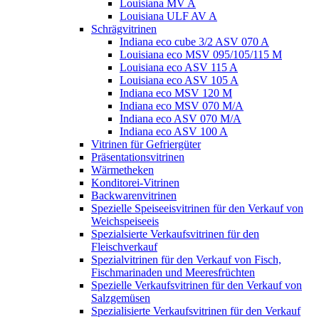
Louisiana MV A
Louisiana ULF AV A
Schrägvitrinen
Indiana eco cube 3/2 ASV 070 A
Louisiana eco MSV 095/105/115 M
Louisiana eco ASV 115 A
Louisiana eco ASV 105 A
Indiana eco MSV 120 M
Indiana eco MSV 070 M/A
Indiana eco ASV 070 M/A
Indiana eco ASV 100 A
Vitrinen für Gefriergüter
Präsentationsvitrinen
Wärmetheken
Konditorei-Vitrinen
Backwarenvitrinen
Spezielle Speiseeisvitrinen für den Verkauf von
Weichspeiseeis
Spezialsierte Verkaufsvitrinen für den
Fleischverkauf
Spezialvitrinen für den Verkauf von Fisch,
Fischmarinaden und Meeresfrüchten
Spezielle Verkaufsvitrinen für den Verkauf von
Salzgemüsen
Spezialisierte Verkaufsvitrinen für den Verkauf