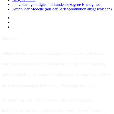
Individuell gefertigte und kundenbezogene Erzeugnisse
Archiv der Modelle (aus der Serienproduktion ausgeschieden)
Über uns
Hitline Gesellschaft bietet die breiteste und umfassendste Anzahl
von Lösungen der Geschäftskühlausrüstung für Einzelhandel an,
und gewährleistet Lieferung, Einstellung und Wartung sowohl firekt
als auch via umfangreiche Kette von Partnergesellschaften.
Wir bieten für Retail mehr als 3.000 Bezeichnungen der
herstellenden Ausrüstung für Geschäfte verschiedener Formate an.