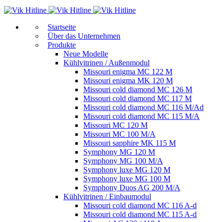
Start­sei­te
Über das Unternehmen
Produkte
Neue Modelle
Kühlvitrinen / Außenmodul
Missouri enigma MC 122 M
Missouri enigma MK 120 M
Missouri cold diamond MC 126 M
Missouri cold diamond MC 117 M
Missouri cold diamond MC 116 M/Ad
Missouri cold diamond MC 115 M/A
Missouri MC 120 M
Missouri MC 100 M/A
Missouri sapphire MK 115 M
Symphony MG 120 M
Symphony MG 100 M/А
Symphony luxe MG 120 M
Symphony luxe MG 100 M
Symphony Duos AG 200 M/A
Kühlvitrinen / Einbaumodul
Missouri cold diamond MC 116 A-d
Missouri cold diamond MC 115 A-d