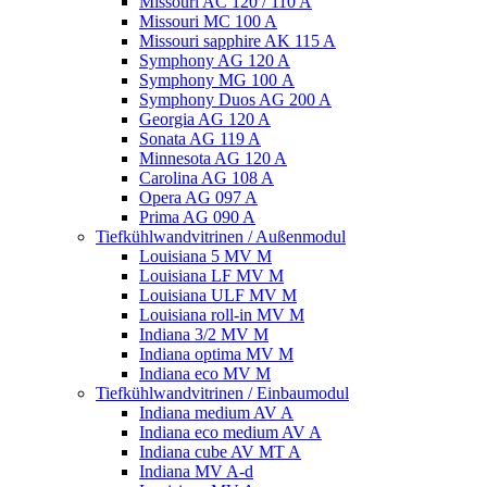
Missouri AC 120 / 110 A
Missouri MC 100 A
Missouri sapphire AK 115 A
Symphony AG 120 A
Symphony MG 100 А
Symphony Duos AG 200 A
Georgia AG 120 A
Sonata AG 119 A
Minnesota AG 120 A
Carolina AG 108 A
Opera AG 097 A
Prima AG 090 A
Tiefkühlwandvitrinen / Außenmodul
Louisiana 5 MV M
Louisiana LF MV M
Louisiana ULF MV M
Louisiana roll-in MV M
Indiana 3/2 MV M
Indiana optima MV M
Indiana eco MV M
Tiefkühlwandvitrinen / Einbaumodul
Indiana medium AV A
Indiana eco medium AV A
Indiana cube AV MT A
Indiana MV A-d