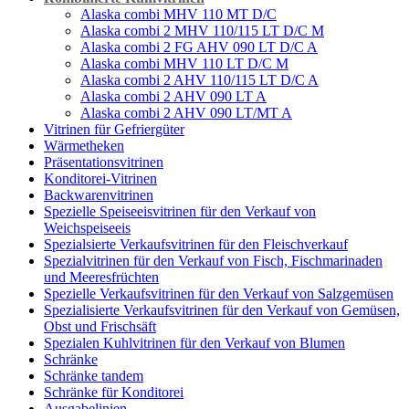
Alaska combi MHV 110 MT D/C
Alaska combi 2 MHV 110/115 LT D/C M
Alaska combi 2 FG AHV 090 LT D/C A
Alaska combi MHV 110 LT D/C M
Alaska combi 2 AHV 110/115 LT D/C A
Alaska combi 2 AHV 090 LT A
Alaska combi 2 AHV 090 LT/MT A
Vitrinen für Gefriergüter
Wärmetheken
Präsentationsvitrinen
Konditorei-Vitrinen
Backwarenvitrinen
Spezielle Speiseeisvitrinen für den Verkauf von
Weichspeiseeis
Spezialsierte Verkaufsvitrinen für den Fleischverkauf
Spezialvitrinen für den Verkauf von Fisch, Fischmarinaden
und Meeresfrüchten
Spezielle Verkaufsvitrinen für den Verkauf von Salzgemüsen
Spezialisierte Verkaufsvitrinen für den Verkauf von Gemüsen,
Obst und Frischsäft
Spezialen Kuhlvitrinen für den Verkauf von Blumen
Schränke
Schränke tandem
Schränke für Konditorei
Ausgabelinien