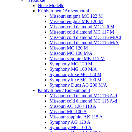
Produkte
Neue Modelle
Kühlvitrinen / Außenmodul
Missouri enigma MC 122 M
Missouri enigma MK 120 M
Missouri cold diamond MC 126 M
Missouri cold diamond MC 117 M
Missouri cold diamond MC 116 M/Ad
Missouri cold diamond MC 115 M/A
Missouri MC 120 M
Missouri MC 100 M/A
Missouri sapphire MK 115 M
Symphony MG 120 M
Symphony MG 100 M/А
Symphony luxe MG 120 M
Symphony luxe MG 100 M
Symphony Duos AG 200 M/A
Kühlvitrinen / Einbaumodul
Missouri cold diamond MC 116 A-d
Missouri cold diamond MC 115 A-d
Missouri AC 120 / 110 A
Missouri MC 100 A
Missouri sapphire AK 115 A
Symphony AG 120 A
Symphony MG 100 А