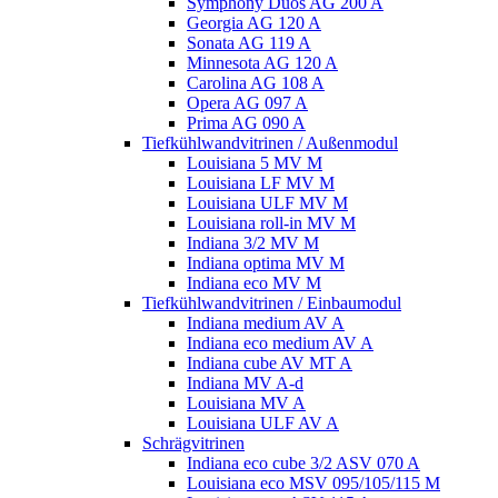
Symphony Duos AG 200 A
Georgia AG 120 A
Sonata AG 119 A
Minnesota AG 120 A
Carolina AG 108 A
Opera AG 097 A
Prima AG 090 A
Tiefkühlwandvitrinen / Außenmodul
Louisiana 5 MV M
Louisiana LF MV M
Louisiana ULF MV M
Louisiana roll-in MV M
Indiana 3/2 MV M
Indiana optima MV M
Indiana eco MV M
Tiefkühlwandvitrinen / Einbaumodul
Indiana medium AV A
Indiana eco medium AV A
Indiana cube AV MT A
Indiana MV A-d
Louisiana MV A
Louisiana ULF AV A
Schrägvitrinen
Indiana eco cube 3/2 ASV 070 A
Louisiana eco MSV 095/105/115 M