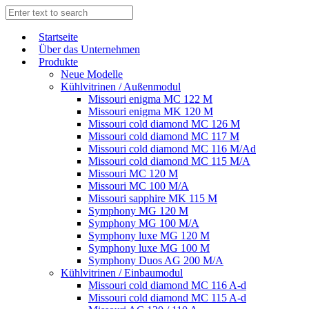
Start­sei­te
Über das Unternehmen
Produkte
Neue Modelle
Kühlvitrinen / Außenmodul
Missouri enigma MC 122 M
Missouri enigma MK 120 M
Missouri cold diamond MC 126 M
Missouri cold diamond MC 117 M
Missouri cold diamond MC 116 M/Ad
Missouri cold diamond MC 115 M/A
Missouri MC 120 M
Missouri MC 100 M/A
Missouri sapphire MK 115 M
Symphony MG 120 M
Symphony MG 100 M/А
Symphony luxe MG 120 M
Symphony luxe MG 100 M
Symphony Duos AG 200 M/A
Kühlvitrinen / Einbaumodul
Missouri cold diamond MC 116 A-d
Missouri cold diamond MC 115 A-d