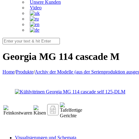
Unsere Kunden
Video
Georgia MG 114 cascade M
Home
/
Produkte
/
Archiv der Modelle (aus der Serienproduktion ausge
Visualisierungen und Schemata