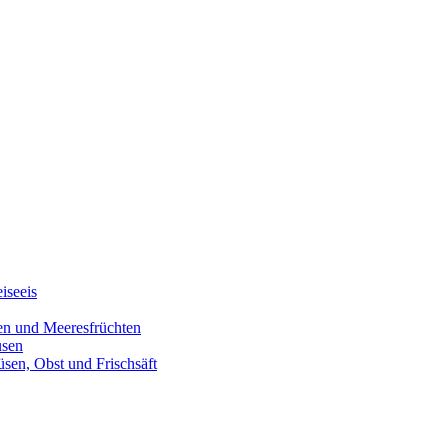
iseeis
den und Meeresfrüchten
üsen
üsen, Obst und Frischsäft