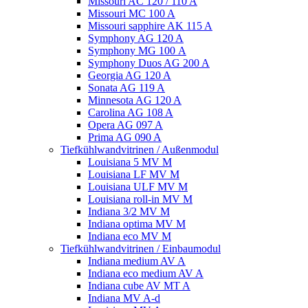
Missouri AC 120 / 110 A
Missouri MC 100 A
Missouri sapphire AK 115 A
Symphony AG 120 A
Symphony MG 100 А
Symphony Duos AG 200 A
Georgia AG 120 A
Sonata AG 119 A
Minnesota AG 120 A
Carolina AG 108 A
Opera AG 097 A
Prima AG 090 A
Tiefkühlwandvitrinen / Außenmodul
Louisiana 5 MV M
Louisiana LF MV M
Louisiana ULF MV M
Louisiana roll-in MV M
Indiana 3/2 MV M
Indiana optima MV M
Indiana eco MV M
Tiefkühlwandvitrinen / Einbaumodul
Indiana medium AV A
Indiana eco medium AV A
Indiana cube AV MT A
Indiana MV A-d