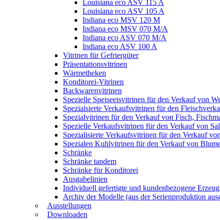
Louisiana eco ASV 115 A
Louisiana eco ASV 105 A
Indiana eco MSV 120 M
Indiana eco MSV 070 M/A
Indiana eco ASV 070 M/A
Indiana eco ASV 100 A
Vitrinen für Gefriergüter
Präsentationsvitrinen
Wärmetheken
Konditorei-Vitrinen
Backwarenvitrinen
Spezielle Speiseeisvitrinen für den Verkauf von W
Spezialsierte Verkaufsvitrinen für den Fleischverk
Spezialvitrinen für den Verkauf von Fisch, Fisch
Spezielle Verkaufsvitrinen für den Verkauf von S
Spezialisierte Verkaufsvitrinen für den Verkauf v
Spezialen Kuhlvitrinen für den Verkauf von Blum
Schränke
Schränke tandem
Schränke für Konditorei
Ausgabelinien
Individuell gefertigte und kundenbezogene Erzeug
Archiv der Modelle (aus der Serienproduktion aus
Ausstellungen
Downloaden