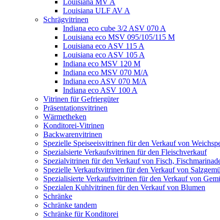
Louisiana MV A
Louisiana ULF AV A
Schrägvitrinen
Indiana eco cube 3/2 ASV 070 A
Louisiana eco MSV 095/105/115 M
Louisiana eco ASV 115 A
Louisiana eco ASV 105 A
Indiana eco MSV 120 M
Indiana eco MSV 070 M/A
Indiana eco ASV 070 M/A
Indiana eco ASV 100 A
Vitrinen für Gefriergüter
Präsentationsvitrinen
Wärmetheken
Konditorei-Vitrinen
Backwarenvitrinen
Spezielle Speiseeisvitrinen für den Verkauf von Weichspe
Spezialsierte Verkaufsvitrinen für den Fleischverkauf
Spezialvitrinen für den Verkauf von Fisch, Fischmarina
Spezielle Verkaufsvitrinen für den Verkauf von Salzgem
Spezialisierte Verkaufsvitrinen für den Verkauf von Gem
Spezialen Kuhlvitrinen für den Verkauf von Blumen
Schränke
Schränke tandem
Schränke für Konditorei