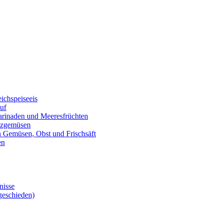
eichspeiseeis
auf
marinaden und Meeresfrüchten
alzgemüsen
on Gemüsen, Obst und Frischsäft
en
nisse
geschieden)