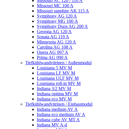
Missouri AC 120 / 110 A
Missouri MC 100 A
Missouri sapphire AK 115 A
Symphony AG 120 A
Symphony MG 100 А
Symphony Duos AG 200 A
Georgia AG 120 A
Sonata AG 119 A
Minnesota AG 120 A
Carolina AG 108 A
Opera AG 097 A
Prima AG 090 A
Tiefkühlwandvitrinen / Außenmodul
Louisiana 5 MV M
Louisiana LF MV M
Louisiana ULF MV M
Louisiana roll-in MV M
Indiana 3/2 MV M
Indiana optima MV M
Indiana eco MV M
Tiefkühlwandvitrinen / Einbaumodul
Indiana medium AV A
Indiana eco medium AV A
Indiana cube AV MT A
Indiana MV A-d