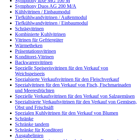
Symphony luxe MG 100 M
Symphony Duos AG 200 M/A
Kühlvitrinen / Einbaumodul
Tiefkühlwandvitrinen / Außenmodul
Tiefkühlwandvitrinen / Einbaumodul
Schrägvitrinen
Кombinierte Kuhlvitrinen
Vitrinen für Gefriergüter
Wärmetheken
Präsentationsvitrinen
Konditorei-Vitrinen
Backwarenvitrinen
Spezielle Speiseeisvitrinen für den Verkauf von
Weichspeiseeis
Spezialsierte Verkaufsvitrinen für den Fleischverkauf
Spezialvitrinen für den Verkauf von Fisch, Fischmarinaden
und Meeresfrüchten
Spezielle Verkaufsvitrinen für den Verkauf von Salzgemüsen
Spezialisierte Verkaufsvitrinen für den Verkauf von Gemüsen,
Obst und Frischsäft
Spezialen Kuhlvitrinen für den Verkauf von Blumen
Schränke
Schränke tandem
Schränke für Konditorei
Ausgabelinien