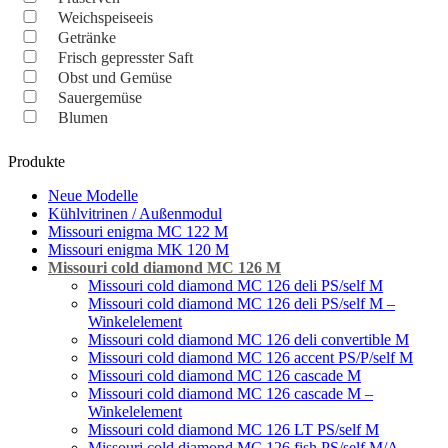
Weichspeiseeis
Getränke
Frisch gepresster Saft
Obst und Gemüse
Sauergemüse
Blumen
Produkte
Neue Modelle
Kühlvitrinen / Außenmodul
Missouri enigma MC 122 M
Missouri enigma MK 120 M
Missouri cold diamond MC 126 M
Missouri сold diamond MC 126 deli PS/self M
Missouri cold diamond MC 126 deli PS/self M –
Winkelelement
Missouri cold diamond MC 126 deli convertible M
Missouri cold diamond MC 126 accent PS/P/self M
Missouri cold diamond MC 126 cascade M
Missouri cold diamond MC 126 cascade M –
Winkelelement
Missouri cold diamond MC 126 LT PS/self M
Missouri cold diamond MC 126 fish PS/self M/A