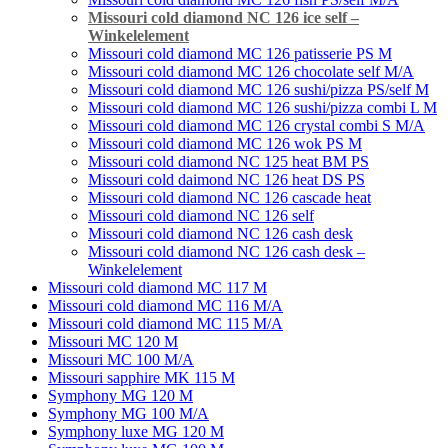
Missouri cold diamond NC 126 ice self –
Winkelelement
Missouri cold diamond MC 126 patisserie PS M
Missouri cold diamond MC 126 chocolate self M/A
Missouri cold diamond MC 126 sushi/pizza PS/self M
Missouri cold diamond MC 126 sushi/pizza combi L M
Missouri cold diamond MC 126 crystal combi S M/A
Missouri cold diamond MC 126 wok PS M
Missouri cold diamond NC 125 heat BM PS
Missouri cold daimond NC 126 heat DS PS
Missouri cold diamond NC 126 cascade heat
Missouri сold diamond NC 126 self
Missouri cold diamond NC 126 cash desk
Missouri cold diamond NC 126 cash desk –
Winkelelement
Missouri cold diamond MC 117 M
Missouri cold diamond MC 116 M/A
Missouri cold diamond MC 115 M/A
Missouri MC 120 M
Missouri MC 100 M/A
Missouri sapphire MK 115 M
Symphony MG 120 M
Symphony MG 100 M/А
Symphony luxe MG 120 M