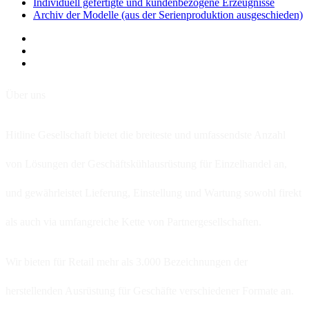
Individuell gefertigte und kundenbezogene Erzeugnisse
Archiv der Modelle (aus der Serienproduktion ausgeschieden)
Über uns
Hitline Gesellschaft bietet die breiteste und umfassendste Anzahl
von Lösungen der Geschäftskühlausrüstung für Einzelhandel an,
und gewährleistet Lieferung, Einstellung und Wartung sowohl firekt
als auch via umfangreiche Kette von Partnergesellschaften.
Wir bieten für Retail mehr als 3.000 Bezeichnungen der
herstellenden Ausrüstung für Geschäfte verschiedener Formate an.