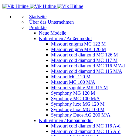
Start­sei­te
Über das Unternehmen
Produkte
Neue Modelle
Kühlvitrinen / Außenmodul
Missouri enigma MC 122 M
Missouri enigma MK 120 M
Missouri cold diamond MC 126 M
Missouri cold diamond MC 117 M
Missouri cold diamond MC 116 M/Ad
Missouri cold diamond MC 115 M/A
Missouri MC 120 M
Missouri MC 100 M/A
Missouri sapphire MK 115 M
Symphony MG 120 M
Symphony MG 100 M/А
Symphony luxe MG 120 M
Symphony luxe MG 100 M
Symphony Duos AG 200 M/A
Kühlvitrinen / Einbaumodul
Missouri cold diamond MC 116 A-d
Missouri cold diamond MC 115 A-d