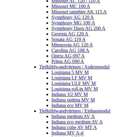
Missouri AC 120 / 110 A
Missouri MC 100 A
Missouri sapphire AK 115 A
Symphony AG 120 A
Symphony MG 100 А
Symphony Duos AG 200 A
Georgia AG 120 A
Sonata AG 119 A
Minnesota AG 120 A
Carolina AG 108 A
Opera AG 097 A
Prima AG 090 A
Tiefkühlwandvitrinen / Außenmodul
Louisiana 5 MV M
Louisiana LF MV M
Louisiana ULF MV M
Louisiana roll-in MV M
Indiana 3/2 MV M
Indiana optima MV M
Indiana eco MV M
Tiefkühlwandvitrinen / Einbaumodul
Indiana medium AV A
Indiana eco medium AV A
Indiana cube AV MT A
Indiana MV A-d