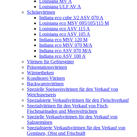
Louisiana MV A
Louisiana ULF AV A
Schrägvitrinen
Indiana eco cube 3/2 ASV 070 A
Louisiana eco MSV 095/105/115 M
Louisiana eco ASV 115 A
Louisiana eco ASV 105 A
Indiana eco MSV 120 M
Indiana eco MSV 070 M/A
Indiana eco ASV 070 M/A
Indiana eco ASV 100 A
Vitrinen für Gefriergüter
Präsentationsvitrinen
Wärmetheken
Konditorei-Vitrinen
Backwarenvitrinen
Spezielle Speiseeisvitrinen für den Verkauf von
Weichspeiseeis
Spezialsierte Verkaufsvitrinen für den Fleischverkauf
Spezialvitrinen für den Verkauf von Fisch,
Fischmarinaden und Meeresfrüchten
Spezielle Verkaufsvitrinen für den Verkauf von
Salzgemüsen
Spezialisierte Verkaufsvitrinen für den Verkauf von
Gemüsen, Obst und Frischsäft