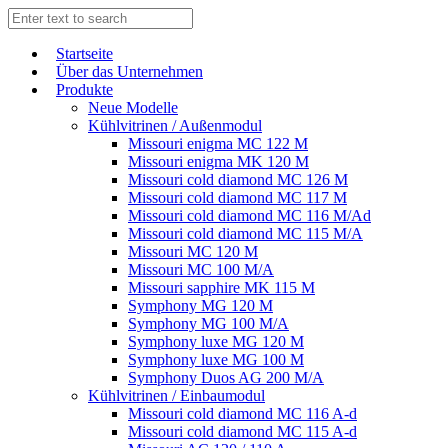
Start­sei­te
Über das Unternehmen
Produkte
Neue Modelle
Kühlvitrinen / Außenmodul
Missouri enigma MC 122 M
Missouri enigma MK 120 M
Missouri cold diamond MC 126 M
Missouri cold diamond MC 117 M
Missouri cold diamond MC 116 M/Ad
Missouri cold diamond MC 115 M/A
Missouri MC 120 M
Missouri MC 100 M/A
Missouri sapphire MK 115 M
Symphony MG 120 M
Symphony MG 100 M/А
Symphony luxe MG 120 M
Symphony luxe MG 100 M
Symphony Duos AG 200 M/A
Kühlvitrinen / Einbaumodul
Missouri cold diamond MC 116 A-d
Missouri cold diamond MC 115 A-d