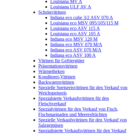
Louisiana MV A
Louisiana ULF AV A
Schrägvitrinen
Indiana eco cube 3/2 ASV 070 A
Louisiana eco MSV 095/105/115 M
Louisiana eco ASV 115 A
Louisiana eco ASV 105 A
Indiana eco MSV 120 M
Indiana eco MSV 070 M/A
Indiana eco ASV 070 M/A
Indiana eco ASV 100 A
Vitrinen für Gefriergüter
Präsentationsvitrinen
Wärmetheken
Konditorei-Vitrinen
Backwarenvitrinen
Spezielle Speiseeisvitrinen für den Verkauf von
Weichspeiseeis
Spezialsierte Verkaufsvitrinen für den
Fleischverkauf
Spezialvitrinen für den Verkauf von Fisch,
Fischmarinaden und Meeresfrüchten
Spezielle Verkaufsvitrinen für den Verkauf von
Salzgemüsen
Spezialisierte Verkaufsvitrinen für den Verkauf