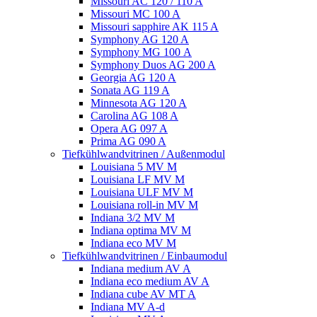
Missouri AC 120 / 110 A
Missouri MC 100 A
Missouri sapphire AK 115 A
Symphony AG 120 A
Symphony MG 100 А
Symphony Duos AG 200 A
Georgia AG 120 A
Sonata AG 119 A
Minnesota AG 120 A
Carolina AG 108 A
Opera AG 097 A
Prima AG 090 A
Tiefkühlwandvitrinen / Außenmodul
Louisiana 5 MV M
Louisiana LF MV M
Louisiana ULF MV M
Louisiana roll-in MV M
Indiana 3/2 MV M
Indiana optima MV M
Indiana eco MV M
Tiefkühlwandvitrinen / Einbaumodul
Indiana medium AV A
Indiana eco medium AV A
Indiana cube AV MT A
Indiana MV A-d