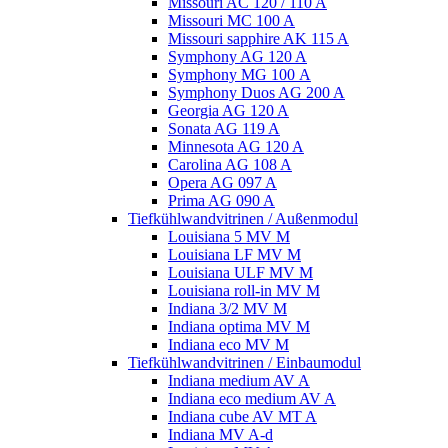
Missouri AC 120 / 110 A
Missouri MC 100 A
Missouri sapphire AK 115 A
Symphony AG 120 A
Symphony MG 100 А
Symphony Duos AG 200 A
Georgia AG 120 A
Sonata AG 119 A
Minnesota AG 120 A
Carolina AG 108 A
Opera AG 097 A
Prima AG 090 A
Tiefkühlwandvitrinen / Außenmodul
Louisiana 5 MV M
Louisiana LF MV M
Louisiana ULF MV M
Louisiana roll-in MV M
Indiana 3/2 MV M
Indiana optima MV M
Indiana eco MV M
Tiefkühlwandvitrinen / Einbaumodul
Indiana medium AV A
Indiana eco medium AV A
Indiana cube AV MT A
Indiana MV A-d