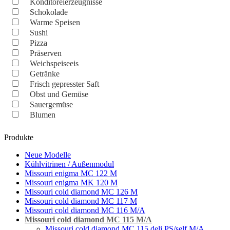
Konditoreierzeugnisse
Schokolade
Warme Speisen
Sushi
Pizza
Präserven
Weichspeiseeis
Getränke
Frisch gepresster Saft
Obst und Gemüse
Sauergemüse
Blumen
Produkte
Neue Modelle
Kühlvitrinen / Außenmodul
Missouri enigma MC 122 M
Missouri enigma MK 120 M
Missouri cold diamond MC 126 M
Missouri cold diamond MC 117 M
Missouri cold diamond MC 116 M/A
Missouri cold diamond MC 115 M/A
Missouri cold diamond MC 115 deli PS/self M/A