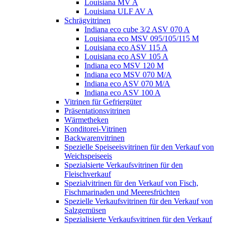
Louisiana MV A
Louisiana ULF AV A
Schrägvitrinen
Indiana eco cube 3/2 ASV 070 A
Louisiana eco MSV 095/105/115 M
Louisiana eco ASV 115 A
Louisiana eco ASV 105 A
Indiana eco MSV 120 M
Indiana eco MSV 070 M/A
Indiana eco ASV 070 M/A
Indiana eco ASV 100 A
Vitrinen für Gefriergüter
Präsentationsvitrinen
Wärmetheken
Konditorei-Vitrinen
Backwarenvitrinen
Spezielle Speiseeisvitrinen für den Verkauf von
Weichspeiseeis
Spezialsierte Verkaufsvitrinen für den
Fleischverkauf
Spezialvitrinen für den Verkauf von Fisch,
Fischmarinaden und Meeresfrüchten
Spezielle Verkaufsvitrinen für den Verkauf von
Salzgemüsen
Spezialisierte Verkaufsvitrinen für den Verkauf