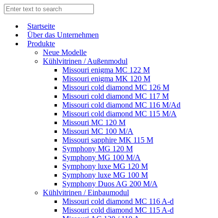
Start­sei­te
Über das Unternehmen
Produkte
Neue Modelle
Kühlvitrinen / Außenmodul
Missouri enigma MC 122 M
Missouri enigma MK 120 M
Missouri cold diamond MC 126 M
Missouri cold diamond MC 117 M
Missouri cold diamond MC 116 M/Ad
Missouri cold diamond MC 115 M/A
Missouri MC 120 M
Missouri MC 100 M/A
Missouri sapphire MK 115 M
Symphony MG 120 M
Symphony MG 100 M/А
Symphony luxe MG 120 M
Symphony luxe MG 100 M
Symphony Duos AG 200 M/A
Kühlvitrinen / Einbaumodul
Missouri cold diamond MC 116 A-d
Missouri cold diamond MC 115 A-d