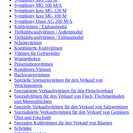
Symphony MG 100 M/А
Symphony luxe MG 120 M
Symphony luxe MG 100 M
Symphony Duos AG 200 M/A
Kühlvitrinen / Einbaumodul
Tiefkühlwandvitrinen / Außenmodul
Tiefkühlwandvitrinen / Einbaumodul
Schrägvitrinen
Кombinierte Kuhlvitrinen
Vitrinen für Gefriergüter
Wärmetheken
Präsentationsvitrinen
Konditorei-Vitrinen
Backwarenvitrinen
Spezielle Speiseeisvitrinen für den Verkauf von
Weichspeiseeis
Spezialsierte Verkaufsvitrinen für den Fleischverkauf
Spezialvitrinen für den Verkauf von Fisch, Fischmarinaden
und Meeresfrüchten
Spezielle Verkaufsvitrinen für den Verkauf von Salzgemüsen
Spezialisierte Verkaufsvitrinen für den Verkauf von Gemüsen,
Obst und Frischsäft
Spezialen Kuhlvitrinen für den Verkauf von Blumen
Schränke