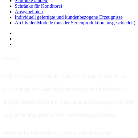
Schränke tandem
Schränke für Konditorei
Ausgabelinien
Individuell gefertigte und kundenbezogene Erzeugnisse
Archiv der Modelle (aus der Serienproduktion ausgeschieden)
Über uns
Hitline Gesellschaft bietet die breiteste und umfassendste Anzahl
von Lösungen der Geschäftskühlausrüstung für Einzelhandel an,
und gewährleistet Lieferung, Einstellung und Wartung sowohl firekt
als auch via umfangreiche Kette von Partnergesellschaften.
Wir bieten für Retail mehr als 3.000 Bezeichnungen der