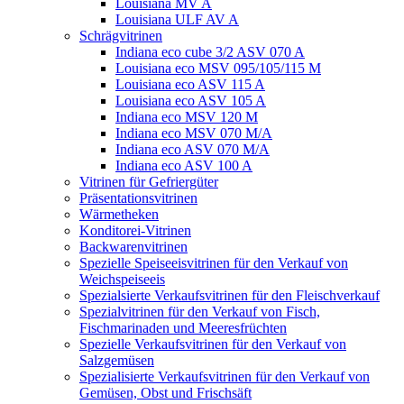
Louisiana MV A
Louisiana ULF AV A
Schrägvitrinen
Indiana eco cube 3/2 ASV 070 A
Louisiana eco MSV 095/105/115 M
Louisiana eco ASV 115 A
Louisiana eco ASV 105 A
Indiana eco MSV 120 M
Indiana eco MSV 070 M/A
Indiana eco ASV 070 M/A
Indiana eco ASV 100 A
Vitrinen für Gefriergüter
Präsentationsvitrinen
Wärmetheken
Konditorei-Vitrinen
Backwarenvitrinen
Spezielle Speiseeisvitrinen für den Verkauf von
Weichspeiseeis
Spezialsierte Verkaufsvitrinen für den Fleischverkauf
Spezialvitrinen für den Verkauf von Fisch,
Fischmarinaden und Meeresfrüchten
Spezielle Verkaufsvitrinen für den Verkauf von
Salzgemüsen
Spezialisierte Verkaufsvitrinen für den Verkauf von
Gemüsen, Obst und Frischsäft