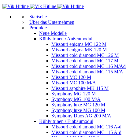
Start­sei­te
Über das Unternehmen
Produkte
Neue Modelle
Kühlvitrinen / Außenmodul
Missouri enigma MC 122 M
Missouri enigma MK 120 M
Missouri cold diamond MC 126 M
Missouri cold diamond MC 117 M
Missouri cold diamond MC 116 M/Ad
Missouri cold diamond MC 115 M/A
Missouri MC 120 M
Missouri MC 100 M/A
Missouri sapphire MK 115 M
Symphony MG 120 M
Symphony MG 100 M/А
Symphony luxe MG 120 M
Symphony luxe MG 100 M
Symphony Duos AG 200 M/A
Kühlvitrinen / Einbaumodul
Missouri cold diamond MC 116 A-d
Missouri cold diamond MC 115 A-d