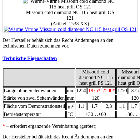
Missouri cold diamond NC 115 heat grill OS
121
(Artikel: 1538.XX)
Der Hersteller behält sich das Recht Änderungen an den
technischen Daten zunehmen vor.
Technische Eigenschaften
Missouri cold
Missouri
diamond NC 115
diamond N
heat grill PS 121
heat grill 
Länge ohne Seitenwänden
mm
1250
1875*
2500*
1250
1875
Stärke von zwei Seitenwänden
mm
120
120
2
Fläche vom Demonstrationsteil
1,1
1,7
2,3
1,1
1,7
m
Betriebstemperatur
˚С
+30…+60
+30…+
*
– erfordert ergänzende Vereinbarung (gerötet)
Der Hersteller behält sich das Recht Änderungen an den