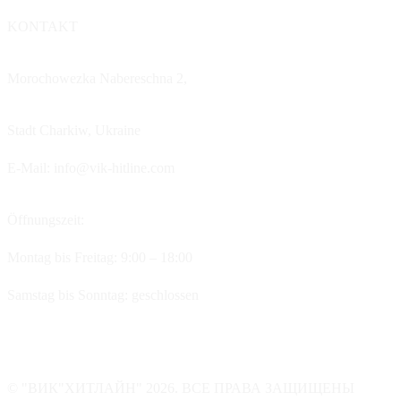
KONTAKT
Morochowezka Nabereschna 2,
Stadt Charkiw,
Ukraine
E-Mail: info@vik-hitline.com
Öffnungszeit:
Montag bis Freitag: 9:00 – 18:00
Samstag bis Sonntag: geschlossen
© "ВИК"ХИТЛАЙН" 2026. ВСЕ ПРАВА ЗАЩИЩЕНЫ