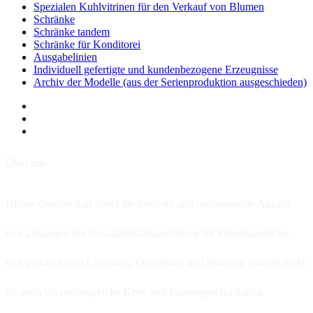
Spezialen Kuhlvitrinen für den Verkauf von Blumen
Schränke
Schränke tandem
Schränke für Konditorei
Ausgabelinien
Individuell gefertigte und kundenbezogene Erzeugnisse
Archiv der Modelle (aus der Serienproduktion ausgeschieden)
Über uns
Hitline Gesellschaft bietet die breiteste und umfassendste Anzahl
von Lösungen der Geschäftskühlausrüstung für Einzelhandel an,
und gewährleistet Lieferung, Einstellung und Wartung sowohl firekt
als auch via umfangreiche Kette von Partnergesellschaften.