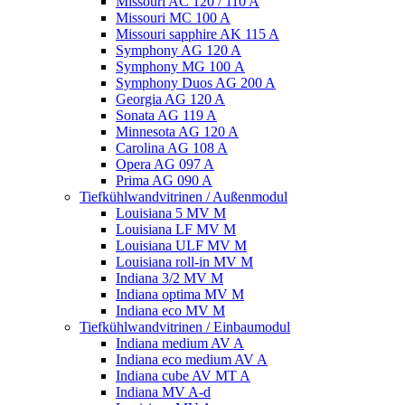
Missouri AC 120 / 110 A
Missouri MC 100 A
Missouri sapphire AK 115 A
Symphony AG 120 A
Symphony MG 100 А
Symphony Duos AG 200 A
Georgia AG 120 A
Sonata AG 119 A
Minnesota AG 120 A
Carolina AG 108 A
Opera AG 097 A
Prima AG 090 A
Tiefkühlwandvitrinen / Außenmodul
Louisiana 5 MV M
Louisiana LF MV M
Louisiana ULF MV M
Louisiana roll-in MV M
Indiana 3/2 MV M
Indiana optima MV M
Indiana eco MV M
Tiefkühlwandvitrinen / Einbaumodul
Indiana medium AV A
Indiana eco medium AV A
Indiana cube AV MT A
Indiana MV A-d