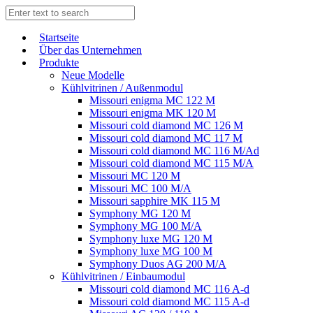
Start­sei­te
Über das Unternehmen
Produkte
Neue Modelle
Kühlvitrinen / Außenmodul
Missouri enigma MC 122 M
Missouri enigma MK 120 M
Missouri cold diamond MC 126 M
Missouri cold diamond MC 117 M
Missouri cold diamond MC 116 M/Ad
Missouri cold diamond MC 115 M/A
Missouri MC 120 M
Missouri MC 100 M/A
Missouri sapphire MK 115 M
Symphony MG 120 M
Symphony MG 100 M/А
Symphony luxe MG 120 M
Symphony luxe MG 100 M
Symphony Duos AG 200 M/A
Kühlvitrinen / Einbaumodul
Missouri cold diamond MC 116 A-d
Missouri cold diamond MC 115 A-d