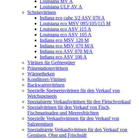
Louisiana MV A
Louisiana ULF AV A
Schrägvitrinen
Indiana eco cube 3/2 ASV 070 A
Louisiana eco MSV 095/105/115 M
Louisiana eco ASV 115 A
Louisiana eco ASV 105 A
Indiana eco MSV 120 M
Indiana eco MSV 070 M/A
Indiana eco ASV 070 M/A
Indiana eco ASV 100 A
Vitrinen für Gefriergüter
Präsentationsvitrinen
Wärmetheken
Konditorei-Vitrinen
Backwarenvitrinen
Spezielle Speiseeisvitrinen für den Verkauf von
Weichspeiseeis
Spezialsierte Verkaufsvitrinen für den Fleischverkauf
Spezialvitrinen für den Verkauf von Fisch,
Fischmarinaden und Meeresfrüchten
Spezielle Verkaufsvitrinen für den Verkauf von
Salzgemüsen
Spezialisierte Verkaufsvitrinen für den Verkauf von
Gemüsen, Obst und Frischsäft