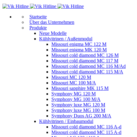
Start­sei­te
Über das Unternehmen
Produkte
Neue Modelle
Kühlvitrinen / Außenmodul
Missouri enigma MC 122 M
Missouri enigma MK 120 M
Missouri cold diamond MC 126 M
Missouri cold diamond MC 117 M
Missouri cold diamond MC 116 M/Ad
Missouri cold diamond MC 115 M/A
Missouri MC 120 M
Missouri MC 100 M/A
Missouri sapphire MK 115 M
Symphony MG 120 M
Symphony MG 100 M/А
Symphony luxe MG 120 M
Symphony luxe MG 100 M
Symphony Duos AG 200 M/A
Kühlvitrinen / Einbaumodul
Missouri cold diamond MC 116 A-d
Missouri cold diamond MC 115 A-d