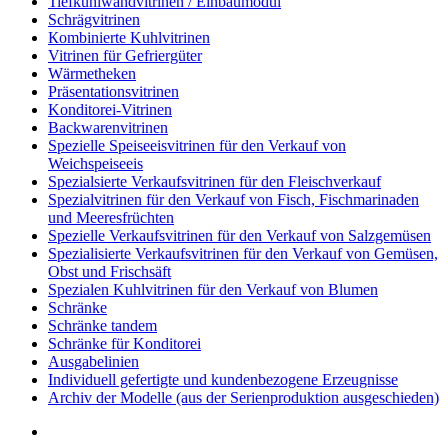
Tiefkühlwandvitrinen / Einbaumodul
Schrägvitrinen
Кombinierte Kuhlvitrinen
Vitrinen für Gefriergüter
Wärmetheken
Präsentationsvitrinen
Konditorei-Vitrinen
Backwarenvitrinen
Spezielle Speiseeisvitrinen für den Verkauf von
Weichspeiseeis
Spezialsierte Verkaufsvitrinen für den Fleischverkauf
Spezialvitrinen für den Verkauf von Fisch, Fischmarinaden
und Meeresfrüchten
Spezielle Verkaufsvitrinen für den Verkauf von Salzgemüsen
Spezialisierte Verkaufsvitrinen für den Verkauf von Gemüsen,
Obst und Frischsäft
Spezialen Kuhlvitrinen für den Verkauf von Blumen
Schränke
Schränke tandem
Schränke für Konditorei
Ausgabelinien
Individuell gefertigte und kundenbezogene Erzeugnisse
Archiv der Modelle (aus der Serienproduktion ausgeschieden)