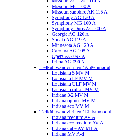
Missouri AC 120 / 110 A
Missouri MC 100 A
Missouri sapphire AK 115 A
Symphony AG 120 A
Symphony MG 100 А
Symphony Duos AG 200 A
Georgia AG 120 A
Sonata AG 119 A
Minnesota AG 120 A
Carolina AG 108 A
Opera AG 097 A
Prima AG 090 A
Tiefkühlwandvitrinen / Außenmodul
Louisiana 5 MV M
Louisiana LF MV M
Louisiana ULF MV M
Louisiana roll-in MV M
Indiana 3/2 MV M
Indiana optima MV M
Indiana eco MV M
Tiefkühlwandvitrinen / Einbaumodul
Indiana medium AV A
Indiana eco medium AV A
Indiana cube AV MT A
Indiana MV A-d