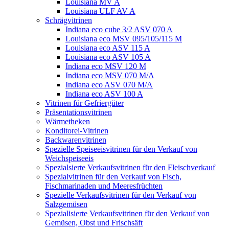
Louisiana MV A
Louisiana ULF AV A
Schrägvitrinen
Indiana eco cube 3/2 ASV 070 A
Louisiana eco MSV 095/105/115 M
Louisiana eco ASV 115 A
Louisiana eco ASV 105 A
Indiana eco MSV 120 M
Indiana eco MSV 070 M/A
Indiana eco ASV 070 M/A
Indiana eco ASV 100 A
Vitrinen für Gefriergüter
Präsentationsvitrinen
Wärmetheken
Konditorei-Vitrinen
Backwarenvitrinen
Spezielle Speiseeisvitrinen für den Verkauf von
Weichspeiseeis
Spezialsierte Verkaufsvitrinen für den Fleischverkauf
Spezialvitrinen für den Verkauf von Fisch,
Fischmarinaden und Meeresfrüchten
Spezielle Verkaufsvitrinen für den Verkauf von
Salzgemüsen
Spezialisierte Verkaufsvitrinen für den Verkauf von
Gemüsen, Obst und Frischsäft