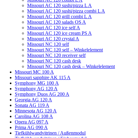
Missouri AC 120 sushi/pizza L A
Missouri AC 120 sushi/pizza combi L A
Missouri AC 120 grill combi L А
Missouri AС 120 salads OS A
Missouri AC 120 ice self A
Missouri AC 120 ice cream PS A
Missouri AC 120 crystal A
Missouri NC 120 self
Missouri NC 120 self – Winkelelement
Missouri NC 120 receiver self
Missouri NC 120 cash desk
Missouri NC 120 cash desk – Winkelelement
Missouri MC 100 A
Missouri sapphire AK 115 A
Symphony MG 100 А
Symphony AG 120 A
Symphony Duos AG 200 A
Georgia AG 120 A
Sonata AG 119 A
Minnesota AG 120 A
Carolina AG 108 A
Opera AG 097 A
Prima AG 090 A
Tiefkühlwandvitrinen / Außenmodul