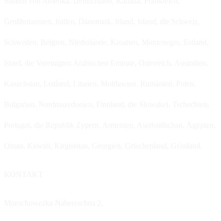
Staaten von Amerika, Deutschland, Kanada, Frankreich,
Großbritannien, Italien, Dänemark, Irland, Island, die Schweiz,
Schweden, Belgien, Niederlande, Kroatien, Montenegro, Estland,
Israel, die Vereinigten Arabischen Emirate, Österreich, Australien,
Kasachstan, Lettland, Litauen, Moldawien, Rumänien, Polen,
Bulgarien, Nordmazedonien, Finnland, die Slowakei, Tschechien,
Portugal, die Republik Zypern, Armenien, Aserbaidschan, Ägypten,
Oman, Kuwait, Kirgisistan, Georgien, Griechenland, Grönland.
KONTAKT
Morochowezka Nabereschna 2,