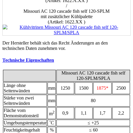
(Artikel: 1622.А.XX )
/
Missouri AC 120 cascade fish self 120-SPLM
mit zusätzlicher Kühlpalette
(Artikel: 1622.XX )
Der Hersteller behält sich das Recht Änderungen an den
technischen Daten zunehmen vor.
Technische Eigenschaften
Missouri AC 120 cascade fish self
120-SPLM/SPLA
Länge ohne
mm
1250
1500
1875*
2500
Seitenwänden
Stärke von zwei
mm
80
Seitenwänden
Fläche vom
2
0,9
1,1
1,7
2,2
m
Demonstrationsteil
Umgebungstemperatur
˚С
≤ +25
Feuchtigkeitsgehalt
%
≤ 60