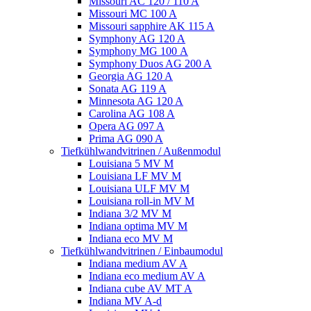
Missouri AC 120 / 110 A
Missouri MC 100 A
Missouri sapphire AK 115 A
Symphony AG 120 A
Symphony MG 100 А
Symphony Duos AG 200 A
Georgia AG 120 A
Sonata AG 119 A
Minnesota AG 120 A
Carolina AG 108 A
Opera AG 097 A
Prima AG 090 A
Tiefkühlwandvitrinen / Außenmodul
Louisiana 5 MV M
Louisiana LF MV M
Louisiana ULF MV M
Louisiana roll-in MV M
Indiana 3/2 MV M
Indiana optima MV M
Indiana eco MV M
Tiefkühlwandvitrinen / Einbaumodul
Indiana medium AV A
Indiana eco medium AV A
Indiana cube AV MT A
Indiana MV A-d