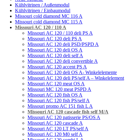
Kühlvitrinen / Außenmodul
Kühlvitrinen / Einbaumodul
Missouri cold diamond MC 116 A
Missouri cold diamond MC 115 A
Missouri AC 120 / 110 A
Missouri АC 120 / 110 deli PS A
Missouri АC 120 deli PS A
Missouri AC 120 deli PSD/PSPD A
Missouri AC 120 deli OS A
Missouri АC 120 deli self A
Missouri AC 120 deli convertible A
Missouri АС 120 accent PS A
Missouri AC 120 deli OS A- Winkelelemente
Missouri АC 120 deli PS/self A – Winkelelement
Missouri AС 120 meat OS A
Missouri MC 120 meat PSРD A
Missouri AC 120 fish OS A
Missouri AC 120 fish PS/self A
Missouri promo AC 151 fish L A
Missouri AC 120 cascade fish self M/A
Missouri AC 120 patisserie PS/OS A
Missouri AC 120 cascade A
Missouri AC 120 LT PS/self A
Missouri AC 120 М0 self A
Missouri AC 120 combi L A