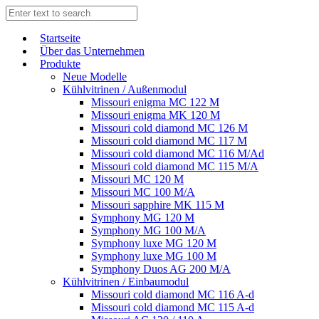
Start­sei­te
Über das Unternehmen
Produkte
Neue Modelle
Kühlvitrinen / Außenmodul
Missouri enigma MC 122 M
Missouri enigma MK 120 M
Missouri cold diamond MC 126 M
Missouri cold diamond MC 117 M
Missouri cold diamond MC 116 M/Ad
Missouri cold diamond MC 115 M/A
Missouri MC 120 M
Missouri MC 100 M/A
Missouri sapphire MK 115 M
Symphony MG 120 M
Symphony MG 100 M/А
Symphony luxe MG 120 M
Symphony luxe MG 100 M
Symphony Duos AG 200 M/A
Kühlvitrinen / Einbaumodul
Missouri cold diamond MC 116 A-d
Missouri cold diamond MC 115 A-d