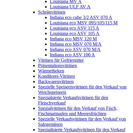
Louisiana MV A
Louisiana ULF AV A
Schrägvitrinen
Indiana eco cube 3/2 ASV 070 A
Louisiana eco MSV 095/105/115 M
Louisiana eco ASV 115 A
Louisiana eco ASV 105 A
Indiana eco MSV 120 M
Indiana eco MSV 070 M/A
Indiana eco ASV 070 M/A
Indiana eco ASV 100 A
Vitrinen für Gefriergüter
Präsentationsvitrinen
Wärmetheken
Konditorei-Vitrinen
Backwarenvitrinen
Spezielle Speiseeisvitrinen für den Verkauf von
Weichspeiseeis
Spezialsierte Verkaufsvitrinen für den
Fleischverkauf
Spezialvitrinen für den Verkauf von Fisch,
Fischmarinaden und Meeresfrüchten
Spezielle Verkaufsvitrinen für den Verkauf von
Salzgemüsen
Spezialisierte Verkaufsvitrinen für den Verkauf