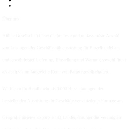
Über uns
Hitline Gesellschaft bietet die breiteste und umfassendste Anzahl
von Lösungen der Geschäftskühlausrüstung für Einzelhandel an,
und gewährleistet Lieferung, Einstellung und Wartung sowohl firekt
als auch via umfangreiche Kette von Partnergesellschaften.
Wir bieten für Retail mehr als 3.000 Bezeichnungen der
herstellenden Ausrüstung für Geschäfte verschiedener Formate an.
Geografie unseres Exports ist 43 Länder, darunter die Vereinigten