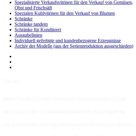
Spezialisierte Verkaufsvitrinen für den Verkauf von Gemüsen,
Obst und Frischsäft
Spezialen Kuhlvitrinen für den Verkauf von Blumen
Schränke
Schränke tandem
Schränke für Konditorei
Ausgabelinien
Individuell gefertigte und kundenbezogene Erzeugnisse
Archiv der Modelle (aus der Serienproduktion ausgeschieden)
Über uns
Hitline Gesellschaft bietet die breiteste und umfassendste Anzahl
von Lösungen der Geschäftskühlausrüstung für Einzelhandel an,
und gewährleistet Lieferung, Einstellung und Wartung sowohl firekt