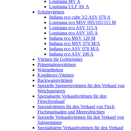
Louisiana MV A
Louisiana ULF AV A
Schrägvitrinen
Indiana eco cube 3/2 ASV 070 A
Louisiana eco MSV 095/105/115 M
Louisiana eco ASV 115 A
Louisiana eco ASV 105 A
Indiana eco MSV 120 M
Indiana eco MSV 070 M/A
Indiana eco ASV 070 M/A
Indiana eco ASV 100 A
Vitrinen für Gefriergüter
Präsentationsvitrinen
Wärmetheken
Konditorei-Vitrinen
Backwarenvitrinen
Spezielle Speiseeisvitrinen für den Verkauf von
Weichspeiseeis
Spezialsierte Verkaufsvitrinen für den
Fleischverkauf
Spezialvitrinen für den Verkauf von Fisch,
Fischmarinaden und Meeresfrüchten
Spezielle Verkaufsvitrinen für den Verkauf von
Salzgemüsen
Spezialisierte Verkaufsvitrinen für den Verkauf