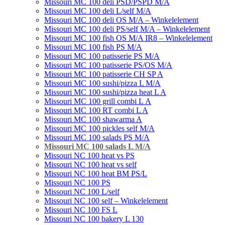
Missouri MC 100 deli PSD/PSPD M/A
Missouri MC 100 deli L/self M/A
Missouri MC 100 deli OS M/A – Winkelelement
Missouri MC 100 deli PS/self M/A – Winkelelement
Missouri MC 100 fish OS M/A IR8 – Winkelelement
Missouri MC 100 fish PS M/A
Missouri MC 100 patisserie PS M/A
Missouri MC 100 patisserie PS/OS M/A
Missouri MC 100 patisserie СН SP A
Missouri MC 100 sushi/pizza L M/A
Missouri MC 100 sushi/pizza heat L A
Missouri MC 100 grill combi L А
Missouri MC 100 RT combi L A
Missouri MC 100 shawarma A
Missouri MC 100 pickles self M/A
Missouri MC 100 salads PS M/A
Missouri MC 100 salads L M/A
Missouri NC 100 heat vs PS
Missouri NC 100 heat vs self
Missouri NC 100 heat BM PS/L
Missouri NC 100 PS
Missouri NC 100 L/self
Missouri NC 100 self – Winkelelement
Missouri NC 100 FS L
Missouri NC 100 bakery L 130