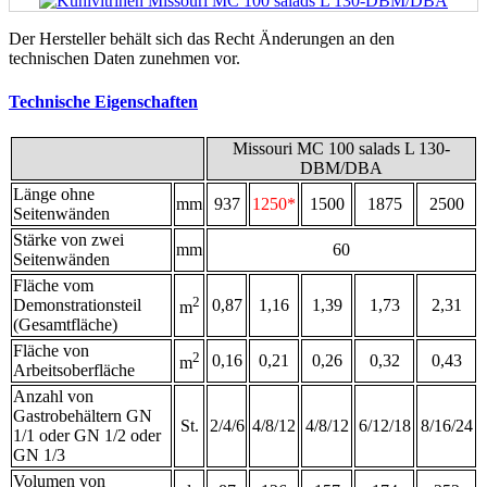
Der Hersteller behält sich das Recht Änderungen an den
technischen Daten zunehmen vor.
Technische Eigenschaften
Missouri MC 100 salads L 130-
DBM/DBA
Länge ohne
mm
937
1250*
1500
1875
2500
Seitenwänden
Stärke von zwei
mm
60
Seitenwänden
Fläche vom
2
Demonstrationsteil
0,87
1,16
1,39
1,73
2,31
m
(Gesamtfläche)
Fläche von
2
0,16
0,21
0,26
0,32
0,43
m
Arbeitsoberfläche
Anzahl von
Gastrobehältern GN
St.
2/4/6
4/8/12
4/8/12
6/12/18
8/16/24
1/1 oder GN 1/2 oder
GN 1/3
Volumen von