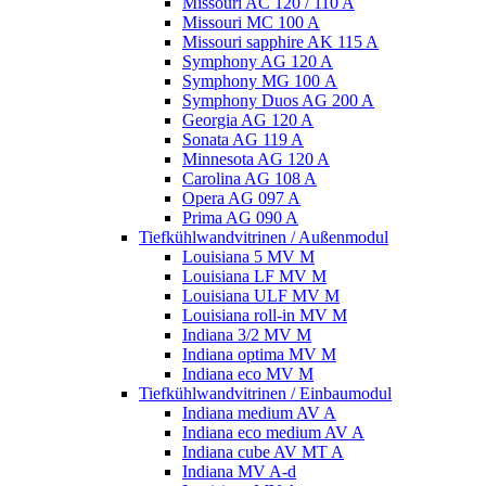
Missouri AC 120 / 110 A
Missouri MC 100 A
Missouri sapphire AK 115 A
Symphony AG 120 A
Symphony MG 100 А
Symphony Duos AG 200 A
Georgia AG 120 A
Sonata AG 119 A
Minnesota AG 120 A
Carolina AG 108 A
Opera AG 097 A
Prima AG 090 A
Tiefkühlwandvitrinen / Außenmodul
Louisiana 5 MV M
Louisiana LF MV M
Louisiana ULF MV M
Louisiana roll-in MV M
Indiana 3/2 MV M
Indiana optima MV M
Indiana eco MV M
Tiefkühlwandvitrinen / Einbaumodul
Indiana medium AV A
Indiana eco medium AV A
Indiana cube AV MT A
Indiana MV A-d