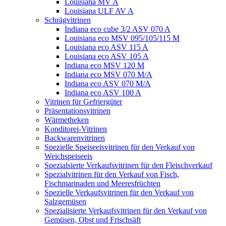
Louisiana MV A
Louisiana ULF AV A
Schrägvitrinen
Indiana eco cube 3/2 ASV 070 A
Louisiana eco MSV 095/105/115 M
Louisiana eco ASV 115 A
Louisiana eco ASV 105 A
Indiana eco MSV 120 M
Indiana eco MSV 070 M/A
Indiana eco ASV 070 M/A
Indiana eco ASV 100 A
Vitrinen für Gefriergüter
Präsentationsvitrinen
Wärmetheken
Konditorei-Vitrinen
Backwarenvitrinen
Spezielle Speiseeisvitrinen für den Verkauf von
Weichspeiseeis
Spezialsierte Verkaufsvitrinen für den Fleischverkauf
Spezialvitrinen für den Verkauf von Fisch,
Fischmarinaden und Meeresfrüchten
Spezielle Verkaufsvitrinen für den Verkauf von
Salzgemüsen
Spezialisierte Verkaufsvitrinen für den Verkauf von
Gemüsen, Obst und Frischsäft