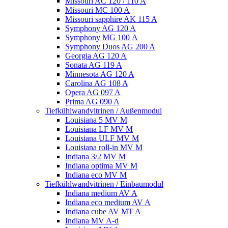
Missouri AC 120 / 110 A
Missouri MC 100 A
Missouri sapphire AK 115 A
Symphony AG 120 A
Symphony MG 100 А
Symphony Duos AG 200 A
Georgia AG 120 A
Sonata AG 119 A
Minnesota AG 120 A
Carolina AG 108 A
Opera AG 097 A
Prima AG 090 A
Tiefkühlwandvitrinen / Außenmodul
Louisiana 5 MV M
Louisiana LF MV M
Louisiana ULF MV M
Louisiana roll-in MV M
Indiana 3/2 MV M
Indiana optima MV M
Indiana eco MV M
Tiefkühlwandvitrinen / Einbaumodul
Indiana medium AV A
Indiana eco medium AV A
Indiana cube AV MT A
Indiana MV A-d