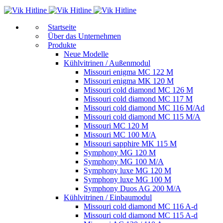
Start­sei­te
Über das Unternehmen
Produkte
Neue Modelle
Kühlvitrinen / Außenmodul
Missouri enigma MC 122 M
Missouri enigma MK 120 M
Missouri cold diamond MC 126 M
Missouri cold diamond MC 117 M
Missouri cold diamond MC 116 M/Ad
Missouri cold diamond MC 115 M/A
Missouri MC 120 M
Missouri MC 100 M/A
Missouri sapphire MK 115 M
Symphony MG 120 M
Symphony MG 100 M/А
Symphony luxe MG 120 M
Symphony luxe MG 100 M
Symphony Duos AG 200 M/A
Kühlvitrinen / Einbaumodul
Missouri cold diamond MC 116 A-d
Missouri cold diamond MC 115 A-d