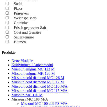
Sushi
Pizza
Präserven
Weichspeiseeis
Getränke
Frisch gepresster Saft
Obst und Gemüse
Sauergemüse
Blumen
Produkte
Neue Modelle
Kühlvitrinen / Außenmodul
Missouri enigma MC 122 M
Missouri enigma MK 120 M
Missouri cold diamond MC 126 M
Missouri cold diamond MC 117 M
Missouri cold diamond MC 116 M/A
Missouri cold diamond MC 115 M/A
Missouri MC 120 M
Missouri MC 100 M/A
Missouri MC 100 deli PS M/A