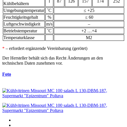
l
87
126
157
174
252
Kühlbehältern
Umgebungstemperatur
˚С
≤ +25
Feuchtigkeitsgehalt
%
≤ 60
Luftgeschwindigkeit
m/s
–
Betriebstemperatur
˚С
+2 …+4
Temperaturklasse
М2
*
– erfordert ergänzende Vereinbarung (gerötet)
Der Hersteller behält sich das Recht Änderungen an den
technischen Daten zunehmen vor.
Foto