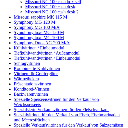
Missouri NC 100 cash box self
Мissouri NC 100 cash desk
Мissouri NC 100 cash desk 2
Missouri sapphire MK 115 M
Symphony MG 120 M
Symphony MG 100 M/А
Symphony luxe MG 120 M
Symphony luxe MG 100 M
Symphony Duos AG 200 M/A
Kühlvitrinen / Einbaumodul
Tiefkühlwandvitrinen / Außenmodul
Tiefkühlwandvitrinen / Einbaumodul
Schrägvitrinen
Кombinierte Kuhlvitrinen
Vitrinen für Gefriergüter
Wärmetheken
Präsentationsvitrinen
Konditorei-Vitrinen
Backwarenvitrinen
Spezielle Speiseeisvitrinen für den Verkauf von
Weichspeiseeis
Spezialsierte Verkaufsvitrinen für den Fleischverkauf
Spezialvitrinen für den Verkauf von Fisch, Fischmarinaden
und Meeresfrüchten
Spezielle Verkaufsvitrinen für den Verkauf von Salzgemüsen