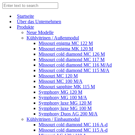
Start­sei­te
Über das Unternehmen
Produkte
Neue Modelle
Kühlvitrinen / Außenmodul
Missouri enigma MC 122 M
Missouri enigma MK 120 M
Missouri cold diamond MC 126 M
Missouri cold diamond MC 117 M
Missouri cold diamond MC 116 M/Ad
Missouri cold diamond MC 115 M/A
Missouri MC 120 M
Missouri MC 100 M/A
Missouri sapphire MK 115 M
Symphony MG 120 M
Symphony MG 100 M/А
Symphony luxe MG 120 M
Symphony luxe MG 100 M
Symphony Duos AG 200 M/A
Kühlvitrinen / Einbaumodul
Missouri cold diamond MC 116 A-d
Missouri cold diamond MC 115 A-d