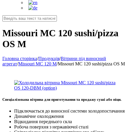
Missouri MC 120 sushi/pizza
OS M
Головна сторінка
/
Продукція
/
Вітрини під виносний
агрегат
/
Missouri MC 120 M
/
Missouri MC 120 sushi/pizza OS M
Спеціалізована вітрина для приготування та продажу суші або піци.
Підключається до виносної системи холодопостачання
Динамічне охолодження
Відкидання переднього скла
Робоча поверхня з нержавіючої сталі