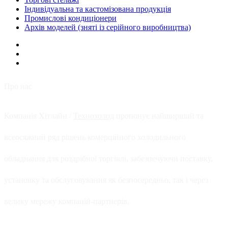
Індивідуальна та кастомізована продукція
Промислові кондиціонери
Архів моделей (зняті із серійного виробництва)
Про нас
Компанія Хітлайн /
Технохолод
пропонує найширший та
всеосяжний ряд рішень комерційного холодильного
обладнання для роздрібної торгівлі, забезпечуючи поставку,
установку та обслуговування як безпосередньо, так і через
велику мережу компаній-партнерів.