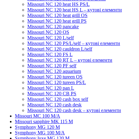
Missouri NC 120 heat HS PS/L
Missouri NC 120 heat HS L – кутові елементи
Мissouri NC 120 heat grill OS
Мissouri NC 120 heat grill PS
Мissouri NC 120 pancake
Missouri NC 120 OS
Missouri NC 120 L/self
Missouri NC 120 PS/L/self – кутові елементи
Мissouri NC 120 cauldron L/self
Missouri NC 120 FS L
Missouri NC 120 RT L – кутові елементи
Мissouri NC 120 PF self
Missouri NC 120 aquarium
Missouri NC 120 tureen OS
Missouri NC 120 tureen PS/L
Missouri NC 120 pan L
Missouri NC 120 CB PS
Missouri NC 120 cash box self
Missouri NC 120 cash desk
Missouri NC 120 cash desk – кутові елементи
Missouri MC 100 M/A
Missouri sapphire MK 115 M
Symphony MG 120 M
Symphony MG 100 M/А
Symphony luxe MG 120 M