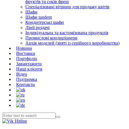
фруктів та соків фреш
Спеціалізовані вітрини для продажу квітів
Шафи
Шафи tandem
Кондитерські шафи
Лінії роздачі
Індивідуальна та кастомізована продукція
Промислові кондиціонери
Архів моделей (зняті із серійного виробництва)
Новини
Виставки
Портфоліо
Завантажити
Наші клієнти
Відео
Підтримка
Контакти