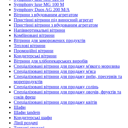
Symphony luxe MG 100 M
Symphony Duos AG 200 M/A
Вітрини з вбудованим агрегатом
Пристінні вітрини під виносний агрегат
Пристінні вітрини з вбудованим агрегатом
Напіввертикальні вітрини
Комбіновані вітрини
Вітрини для заморожених продуктів
Теплові вітрини
Промоційні вітрини
Кондитерські вітрини
Вітрини для хлібопекарських виробів
Спеціалізовані вітрини для продажу м'якого морозива
Спеціалізовані вітрини для продажу м'яса
Спеціалізовані вітрини для продажу риби, пресервів та
морепродуктів
Спеціалізовані вітрини для продажу солінь
Спеціалізовані вітрини для продажу овочів, фруктів та
соків фреш
Спеціалізовані вітрини для продажу квітів
Шафи
Шафи tandem
Кондитерські шафи
Лінії роздачі
Торгові стелажі