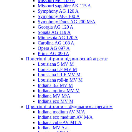
Missouri MC 100 A
Missouri sapphire AK 115 A
Symphony AG 120 A
Symphony MG 100 А
Symphony Duos AG 200 M/A
Georgia AG 120 A
Sonata AG 119 A
Minnesota AG 120 A
Carolina AG 108 A
Opera AG 097 A
Prima AG 090 A
Пристінні вітрини під виносний агрегат
Louisiana 5 MV M
Louisiana LF MV M
Louisiana ULF MV M
Louisiana roll-in MV M
Indiana 3/2 MV M
Indiana optima MV M
Indiana MV M/A
Indiana eco MV M
Пристінні вітрини з вбудованим агрегатом
Indiana medium AV M/A
Indiana eco medium AV M/A
Indiana cube AV MT A
Indiana MV A-u