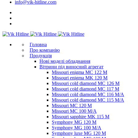
info@vik-hitline.com
Головна
Про компанію
Продукція
Нові моделі обладнання
Вітрини під виносний агрегат
Missouri enigma MC 122 M
Missouri enigma MK 120 M
Missouri cold diamond MC 126 M
Missouri cold diamond MC 117 M
Missouri cold diamond MC 116 M/A
Missouri cold diamond MC 115 M/A
Missouri MC 120 M
Missouri MC 100 M/A
Missouri sapphire MK 115 M
Symphony MG 120 M
Symphony MG 100 M/А
Symphony luxe MG 120 M