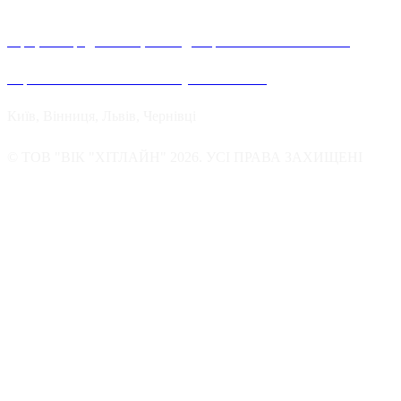
Офіційні представництва та дилерів компанії Хітлайн в
Україні можна знайти в наступних містах:
Київ, Вінниця, Львів, Чернівці
© ТОВ "ВІК "ХІТЛАЙН" 2026. УСІ ПРАВА ЗАХИЩЕНІ