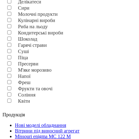
Делікатеси
Сири
Молочні продукти
Кулінарні вироби
Риба на льоду
Кондитерські вироби
Шоколад
Гарячі страви
Суші
Піца
Пресерви
М'яке морозиво
Напої
Фреш
Фрукти та овочі
Соління
Квіти
Продукція
Нові моделі обладнання
Вітрини під виносний агрегат
Missouri enigma MC 122 M