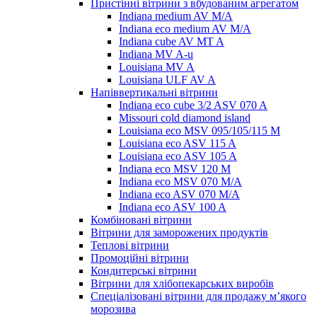
Пристінні вітрини з вбудованим агрегатом
Indiana medium AV M/A
Indiana eco medium AV M/A
Indiana cube AV MT A
Indiana MV A-u
Louisiana MV A
Louisiana ULF AV A
Напіввертикальні вітрини
Indiana eco cube 3/2 ASV 070 A
Missouri cold diamond island
Louisiana eco MSV 095/105/115 M
Louisiana eco ASV 115 A
Louisiana eco ASV 105 A
Indiana eco MSV 120 M
Indiana eco MSV 070 M/A
Indiana eco ASV 070 M/A
Indiana eco ASV 100 A
Комбіновані вітрини
Вітрини для заморожених продуктів
Теплові вітрини
Промоційні вітрини
Кондитерські вітрини
Вітрини для хлібопекарських виробів
Спеціалізовані вітрини для продажу м’якого
морозива