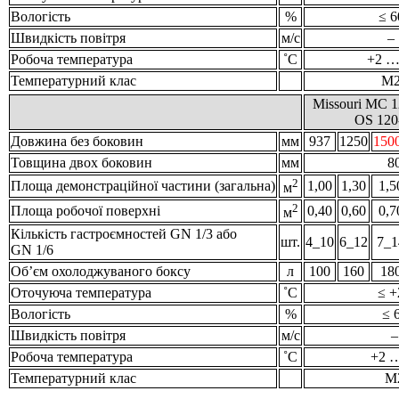
Вологість
%
≤ 6
Швидкість повітря
м/с
–
Робоча температура
˚С
+2 …
Температурний клас
M
Missouri MC 12
OS 12
Довжина без боковин
мм
937
1250
150
Товщина двох боковин
мм
8
2
Площа демонстраційної частини (загальна)
1,00
1,30
1,5
м
2
Площа робочої поверхні
0,40
0,60
0,7
м
Кількість гастроємностей GN 1/3 або
шт.
4_10
6_12
7_1
GN 1/6
Об’єм охолоджуваного боксу
л
100
160
18
Оточуюча температура
˚С
≤ +
Вологість
%
≤ 
Швидкість повітря
м/с
–
Робоча температура
˚С
+2 
Температурний клас
M