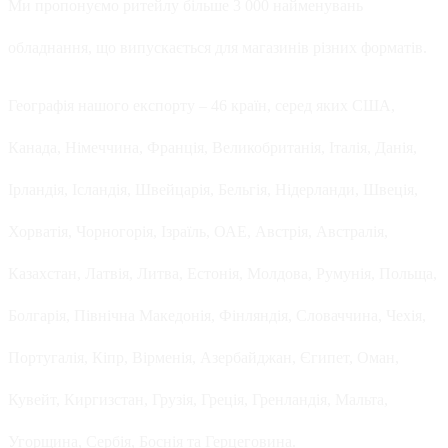
Ми пропонуємо ритейлу більше 3 000 найменувань
обладнання, що випускається для магазинів різних форматів.
Географія нашого експорту – 46 країн, серед яких США,
Канада, Німеччина, Франція, Великобританія, Італія, Данія,
Ірландія, Ісландія, Швейцарія, Бельгія, Нідерланди, Швеція,
Хорватія, Чорногорія, Ізраїль, ОАЕ, Австрія, Австралія,
Казахстан, Латвія, Литва, Естонія, Молдова, Румунія, Польща,
Болгарія, Північна Македонія, Фінляндія, Словаччина, Чехія,
Португалія, Кіпр, Вірменія, Азербайджан, Єгипет, Оман,
Кувейт, Киргизстан, Грузія, Греція, Гренландія, Мальта,
Угорщина, Сербія, Боснія та Герцеговина.