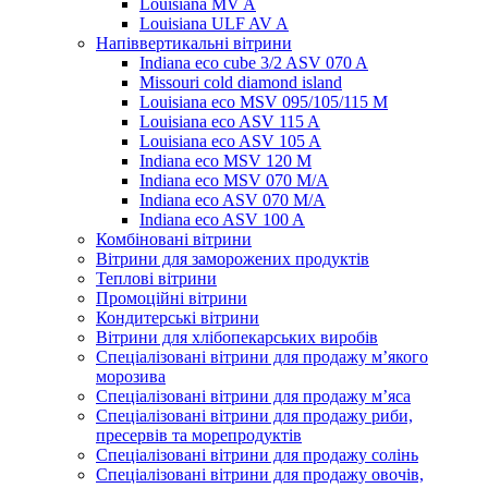
Louisiana MV A
Louisiana ULF AV A
Напіввертикальні вітрини
Indiana eco cube 3/2 ASV 070 A
Missouri cold diamond island
Louisiana eco MSV 095/105/115 M
Louisiana eco ASV 115 A
Louisiana eco ASV 105 A
Indiana eco MSV 120 M
Indiana eco MSV 070 M/A
Indiana eco ASV 070 M/A
Indiana eco ASV 100 A
Комбіновані вітрини
Вітрини для заморожених продуктів
Теплові вітрини
Промоційні вітрини
Кондитерські вітрини
Вітрини для хлібопекарських виробів
Спеціалізовані вітрини для продажу м’якого
морозива
Спеціалізовані вітрини для продажу м’яса
Спеціалізовані вітрини для продажу риби,
пресервів та морепродуктів
Спеціалізовані вітрини для продажу солінь
Спеціалізовані вітрини для продажу овочів,