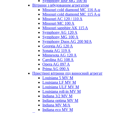
Symphony luxe MG 100 M
Вітрини з вбудованим агрегатом
Missouri cold diamond MC 116 A-u
Missouri cold diamond MC 115 A-u
Missouri AC 120 / 110 A
Missouri MC 100 A
Missouri sapphire AK 115 A
Symphony AG 120 A
Symphony MG 100 А
Symphony Duos AG 200 M/A
Georgia AG 120 A
Sonata AG 119 A
Minnesota AG 120 A
Carolina AG 108 A
Opera AG 097 A
Prima AG 090 A
Пристінні вітрини під виносний агрегат
Louisiana 5 MV M
Louisiana LF MV M
Louisiana ULF MV M
Louisiana roll-in MV M
Indiana 3/2 MV M
Indiana optima MV M
Indiana MV M/A
Indiana eco MV M