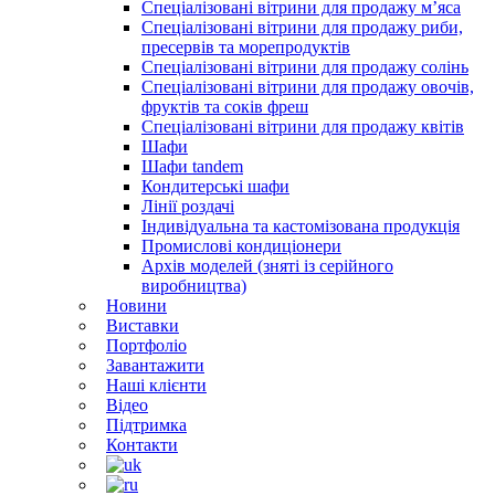
Спеціалізовані вітрини для продажу м’яса
Спеціалізовані вітрини для продажу риби,
пресервів та морепродуктів
Спеціалізовані вітрини для продажу солінь
Спеціалізовані вітрини для продажу овочів,
фруктів та соків фреш
Спеціалізовані вітрини для продажу квітів
Шафи
Шафи tandem
Кондитерські шафи
Лінії роздачі
Індивідуальна та кастомізована продукція
Промислові кондиціонери
Архів моделей (зняті із серійного
виробництва)
Новини
Виставки
Портфоліо
Завантажити
Наші клієнти
Відео
Підтримка
Контакти