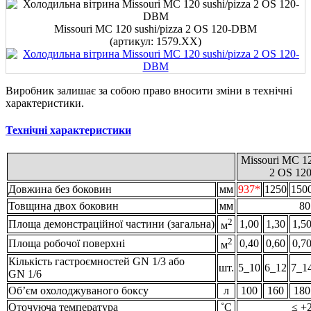
Missouri MC 120 sushi/pizza 2 OS 120-DBM
(артикул: 1579.XX)
Виробник залишає за собою право вносити зміни в технічні
характеристики.
Технічні характеристики
Missouri MC 12
2 OS 12
Довжина без боковин
мм
937*
1250
150
Товщина двох боковин
мм
80
2
Площа демонстраційної частини (загальна)
1,00
1,30
1,5
м
2
Площа робочої поверхні
0,40
0,60
0,7
м
Кількість гастроємностей GN 1/3 або
шт.
5_10
6_12
7_1
GN 1/6
Об’єм охолоджуваного боксу
л
100
160
180
Оточуюча температура
˚С
≤ +