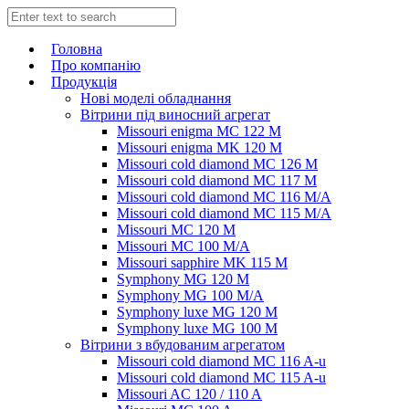
Головна
Про компанію
Продукція
Нові моделі обладнання
Вітрини під виносний агрегат
Missouri enigma MC 122 M
Missouri enigma MK 120 M
Missouri cold diamond MC 126 M
Missouri cold diamond MC 117 M
Missouri cold diamond MC 116 M/A
Missouri cold diamond MC 115 M/A
Missouri MC 120 M
Missouri MC 100 M/A
Missouri sapphire MK 115 M
Symphony MG 120 M
Symphony MG 100 M/А
Symphony luxe MG 120 M
Symphony luxe MG 100 M
Вітрини з вбудованим агрегатом
Missouri cold diamond MC 116 A-u
Missouri cold diamond MC 115 A-u
Missouri AC 120 / 110 A