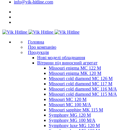
info@vik-hitline.com
Головна
Про компанію
Продукція
Нові моделі обладнання
Вітрини під виносний агрегат
Missouri enigma MC 122 M
Missouri enigma MK 120 M
Missouri cold diamond MC 126 M
Missouri cold diamond MC 117 M
Missouri cold diamond MC 116 M/A
Missouri cold diamond MC 115 M/A
Missouri MC 120 M
Missouri MC 100 M/A
Missouri sapphire MK 115 M
Symphony MG 120 M
Symphony MG 100 M/А
Symphony luxe MG 120 M