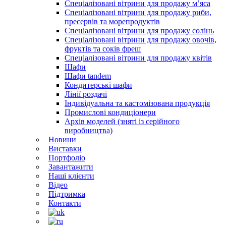
Спеціалізовані вітрини для продажу м’яса
Спеціалізовані вітрини для продажу риби,
пресервів та морепродуктів
Спеціалізовані вітрини для продажу солінь
Спеціалізовані вітрини для продажу овочів,
фруктів та соків фреш
Спеціалізовані вітрини для продажу квітів
Шафи
Шафи tandem
Кондитерські шафи
Лінії роздачі
Індивідуальна та кастомізована продукція
Промислові кондиціонери
Архів моделей (зняті із серійного
виробництва)
Новини
Виставки
Портфоліо
Завантажити
Наші клієнти
Відео
Підтримка
Контакти