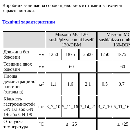
Виробник залишає за собою право вносити зміни в технічні
характеристики.
Технічні характеристики
Missouri MC 120
Missouri M
sushi/pizza combi L/self
sushi/pizza combi
130-DBM
130-DB
Довжина без
мм
1250
1875
2500
1250
1875
боковин
Товщина двох
мм
60
60
боковин
Площа
демонстраційної
2
1,1
1,6
2,1
0,5
0,7
м
частини
(загальна)
Кількість
гастроємностей
шт.
3_7_10
5_11_16
7_14_21
3_7_10
5_11_16
GN 1/3 або GN
1/6 або GN 1/9
Оточуюча
˚С
≤ +25
≤ +25
температура