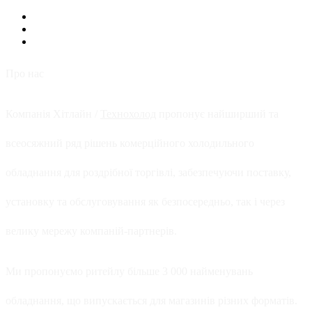
Про нас
Компанія Хітлайн /
Технохолод
пропонує найширший та
всеосяжний ряд рішень комерційного холодильного
обладнання для роздрібної торгівлі, забезпечуючи поставку,
установку та обслуговування як безпосередньо, так і через
велику мережу компаній-партнерів.
Ми пропонуємо ритейлу більше 3 000 найменувань
обладнання, що випускається для магазинів різних форматів.