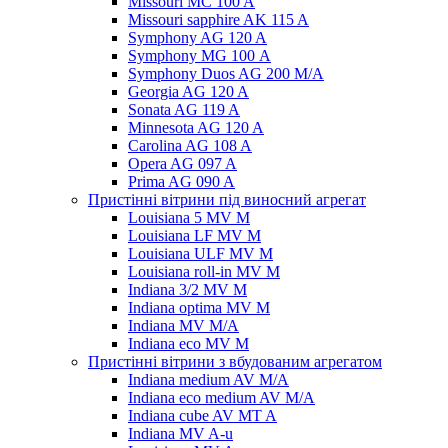
Missouri MC 100 A
Missouri sapphire AK 115 A
Symphony AG 120 A
Symphony MG 100 А
Symphony Duos AG 200 M/A
Georgia AG 120 A
Sonata AG 119 A
Minnesota AG 120 A
Carolina AG 108 A
Opera AG 097 A
Prima AG 090 A
Пристінні вітрини під виносний агрегат
Louisiana 5 MV M
Louisiana LF MV M
Louisiana ULF MV M
Louisiana roll-in MV M
Indiana 3/2 MV M
Indiana optima MV M
Indiana MV M/A
Indiana eco MV M
Пристінні вітрини з вбудованим агрегатом
Indiana medium AV M/A
Indiana eco medium AV M/A
Indiana cube AV MT A
Indiana MV A-u