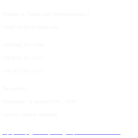
Україна, м. Харків, наб. Мороховецька, 2
e-mail: info@vik-hitline.com
+38 (044) 33-77-500
+38 (050) 325-15-11
+38 (067) 511-15-11
Час роботи:
Понеділок – п’ятниця: 9:00 – 18:00
Cубота – неділя: зачинено
Офіційні представництва та дилерів компанії Хітлайн в