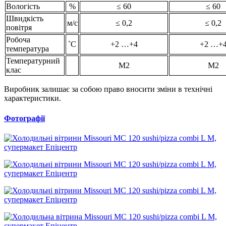
Вологість
%
≤ 60
≤ 60
Швидкість
м/с
≤ 0,2
≤ 0,2
повітря
Робоча
˚С
+2 …+4
+2 …+
температура
Температурний
М2
М2
клас
Виробник залишає за собою право вносити зміни в технічні
характеристики.
Фотографії