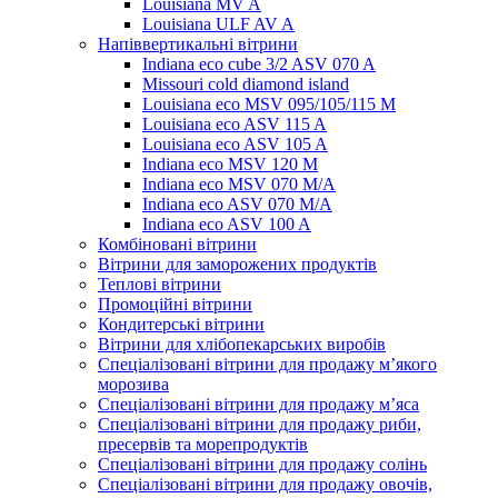
Louisiana MV A
Louisiana ULF AV A
Напіввертикальні вітрини
Indiana eco cube 3/2 ASV 070 A
Missouri cold diamond island
Louisiana eco MSV 095/105/115 M
Louisiana eco ASV 115 A
Louisiana eco ASV 105 A
Indiana eco MSV 120 M
Indiana eco MSV 070 M/A
Indiana eco ASV 070 M/A
Indiana eco ASV 100 A
Комбіновані вітрини
Вітрини для заморожених продуктів
Теплові вітрини
Промоційні вітрини
Кондитерські вітрини
Вітрини для хлібопекарських виробів
Спеціалізовані вітрини для продажу м’якого
морозива
Спеціалізовані вітрини для продажу м’яса
Спеціалізовані вітрини для продажу риби,
пресервів та морепродуктів
Спеціалізовані вітрини для продажу солінь
Спеціалізовані вітрини для продажу овочів,