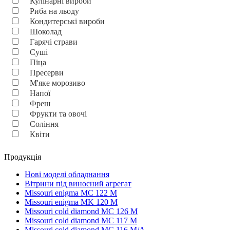
Кулінарні вироби
Риба на льоду
Кондитерські вироби
Шоколад
Гарячі страви
Суші
Піца
Пресерви
М'яке морозиво
Напої
Фреш
Фрукти та овочі
Соління
Квіти
Продукція
Нові моделі обладнання
Вітрини під виносний агрегат
Missouri enigma MC 122 M
Missouri enigma MK 120 M
Missouri cold diamond MC 126 M
Missouri cold diamond MC 117 M
Missouri cold diamond MC 116 M/A