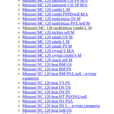
Missouri MC 120 patisserie CH PS M/A
Missouri MC 120 patisserie CH SP M/A
Missouri MC 120 combi L M
Missouri MC 120 combi PSPD/self M/A
Missouri MC 120 sushi/pizza OS M
Missouri MC 120 sushi/pizza PS/L/self M
Missouri MC 120 sushi/pizza combi L M
Missouri MC 120 pickles self M
Missouri MС 120 salads OS M
Missouri MC 120 salads L M
Missouri MC 120 salads PS M
Missouri MC 120 crystal S M/A
Missouri MC 120 crystal combi S M
Missouri MC 120 snack self M
Missouri NC 120 heat BM OS
Missouri NC 120 heat BM PS
Missouri NC 120 heat BM PS/L/self – кутові
елементи
Missouri NC 120 heat VS PS
Missouri NC 120 heat DS OS
Missouri NC 120 heat DS PS
Missouri NC 120 heat HT PS/OS/L/self
Missouri NC 120 heat HS PS/L
Missouri NC 120 heat HS L – кутові елементи
Мissouri NC 120 heat grill OS