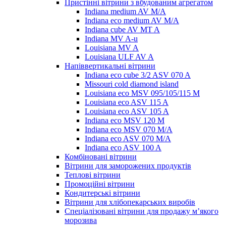
Пристінні вітрини з вбудованим агрегатом
Indiana medium AV M/A
Indiana eco medium AV M/A
Indiana cube AV MT A
Indiana MV A-u
Louisiana MV A
Louisiana ULF AV A
Напіввертикальні вітрини
Indiana eco cube 3/2 ASV 070 A
Missouri cold diamond island
Louisiana eco MSV 095/105/115 M
Louisiana eco ASV 115 A
Louisiana eco ASV 105 A
Indiana eco MSV 120 M
Indiana eco MSV 070 M/A
Indiana eco ASV 070 M/A
Indiana eco ASV 100 A
Комбіновані вітрини
Вітрини для заморожених продуктів
Теплові вітрини
Промоційні вітрини
Кондитерські вітрини
Вітрини для хлібопекарських виробів
Спеціалізовані вітрини для продажу м’якого
морозива