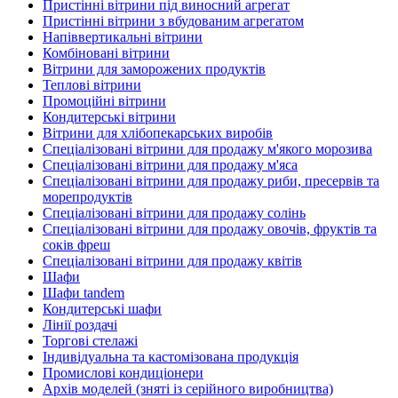
Пристінні вітрини під виносний агрегат
Пристінні вітрини з вбудованим агрегатом
Напіввертикальні вітрини
Комбіновані вітрини
Вітрини для заморожених продуктів
Теплові вітрини
Промоційні вітрини
Кондитерські вітрини
Вітрини для хлібопекарських виробів
Спеціалізовані вітрини для продажу м'якого морозива
Спеціалізовані вітрини для продажу м'яса
Спеціалізовані вітрини для продажу риби, пресервів та
морепродуктів
Спеціалізовані вітрини для продажу солінь
Спеціалізовані вітрини для продажу овочів, фруктів та
соків фреш
Спеціалізовані вітрини для продажу квітів
Шафи
Шафи tandem
Кондитерські шафи
Лінії роздачі
Торгові стелажі
Індивідуальна та кастомізована продукція
Промислові кондиціонери
Архів моделей (зняті із серійного виробництва)