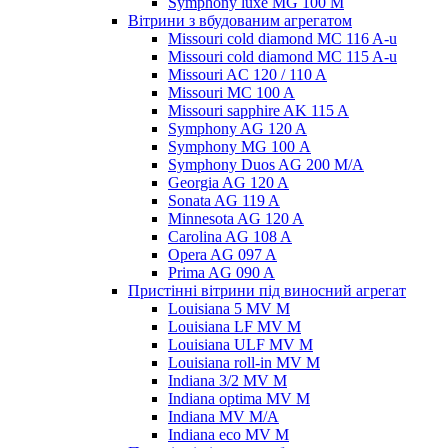
Symphony luxe MG 100 M
Вітрини з вбудованим агрегатом
Missouri cold diamond MC 116 A-u
Missouri cold diamond MC 115 A-u
Missouri AC 120 / 110 A
Missouri MC 100 A
Missouri sapphire AK 115 A
Symphony AG 120 A
Symphony MG 100 А
Symphony Duos AG 200 M/A
Georgia AG 120 A
Sonata AG 119 A
Minnesota AG 120 A
Carolina AG 108 A
Opera AG 097 A
Prima AG 090 A
Пристінні вітрини під виносний агрегат
Louisiana 5 MV M
Louisiana LF MV M
Louisiana ULF MV M
Louisiana roll-in MV M
Indiana 3/2 MV M
Indiana optima MV M
Indiana MV M/A
Indiana eco MV M