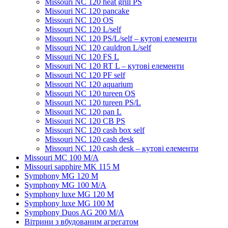
Мissouri NC 120 heat grill PS
Мissouri NC 120 pancake
Missouri NC 120 OS
Missouri NC 120 L/self
Missouri NC 120 PS/L/self – кутові елементи
Мissouri NC 120 cauldron L/self
Missouri NC 120 FS L
Missouri NC 120 RT L – кутові елементи
Мissouri NC 120 PF self
Missouri NC 120 aquarium
Missouri NC 120 tureen OS
Missouri NC 120 tureen PS/L
Missouri NC 120 pan L
Missouri NC 120 CB PS
Missouri NC 120 cash box self
Missouri NC 120 cash desk
Missouri NC 120 cash desk – кутові елементи
Missouri MC 100 M/A
Missouri sapphire MK 115 M
Symphony MG 120 M
Symphony MG 100 M/А
Symphony luxe MG 120 M
Symphony luxe MG 100 M
Symphony Duos AG 200 M/A
Вітрини з вбудованим агрегатом