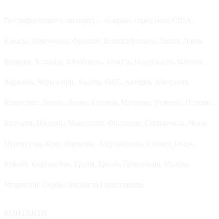
Географія нашого експорту – 46 країн, серед яких США,
Канада, Німеччина, Франція, Великобританія, Італія, Данія,
Ірландія, Ісландія, Швейцарія, Бельгія, Нідерланди, Швеція,
Хорватія, Чорногорія, Ізраїль, ОАЕ, Австрія, Австралія,
Казахстан, Латвія, Литва, Естонія, Молдова, Румунія, Польща,
Болгарія, Північна Македонія, Фінляндія, Словаччина, Чехія,
Португалія, Кіпр, Вірменія, Азербайджан, Єгипет, Оман,
Кувейт, Киргизстан, Грузія, Греція, Гренландія, Мальта,
Угорщина, Сербія, Боснія та Герцеговина.
КОНТАКТИ