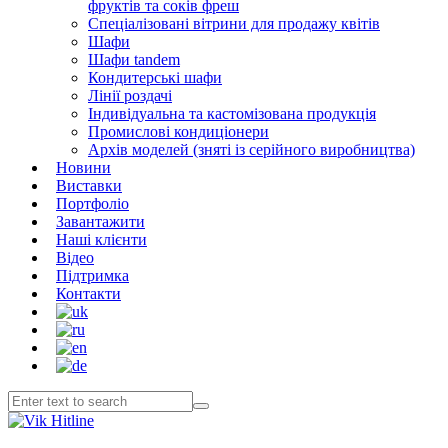
фруктів та соків фреш
Спеціалізовані вітрини для продажу квітів
Шафи
Шафи tandem
Кондитерські шафи
Лінії роздачі
Індивідуальна та кастомізована продукція
Промислові кондиціонери
Архів моделей (зняті із серійного виробництва)
Новини
Виставки
Портфоліо
Завантажити
Наші клієнти
Відео
Підтримка
Контакти