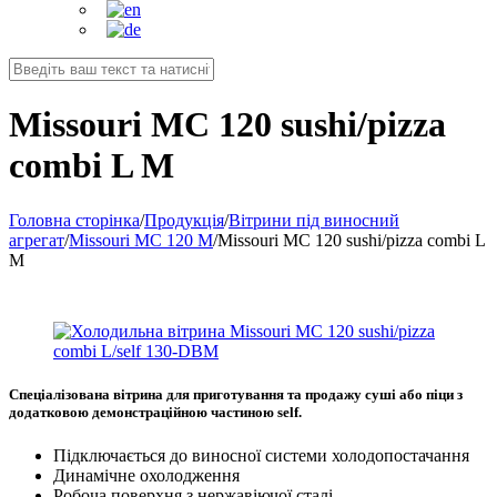
Missouri MC 120 sushi/pizza
combi L M
Головна сторінка
/
Продукція
/
Вітрини під виносний
агрегат
/
Missouri MC 120 M
/
Missouri MC 120 sushi/pizza combi L
M
Спеціалізована вітрина для приготування та продажу суші або піци з
додатковою демонстраційною частиною self.
Підключається до виносної системи холодопостачання
Динамічне охолодження
Робоча поверхня з нержавіючої сталі