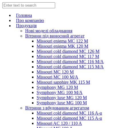
Головна
Про компанію
Продукція
Нові моделі обладнання
Вітрини під виносний агрегат
Missouri enigma MC 122 M
Missouri enigma MK 120 M
Missouri cold diamond MC 126 M
Missouri cold diamond MC 117 M
Missouri cold diamond MC 116 M/A
Missouri cold diamond MC 115 M/A
Missouri MC 120 M
Missouri MC 100 M/A
Missouri sapphire MK 115 M
Symphony MG 120 M
Symphony MG 100 M/А
Symphony luxe MG 120 M
Symphony luxe MG 100 M
Вітрини з вбудованим агрегатом
Missouri cold diamond MC 116 A-u
Missouri cold diamond MC 115 A-u
Missouri AC 120 / 110 A