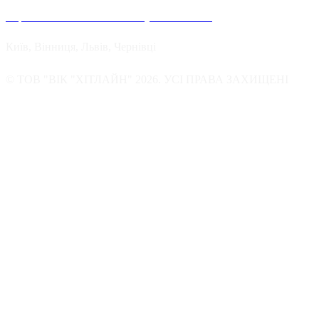
Україні можна знайти в наступних містах:
Київ, Вінниця, Львів, Чернівці
© ТОВ "ВІК "ХІТЛАЙН" 2026. УСІ ПРАВА ЗАХИЩЕНІ