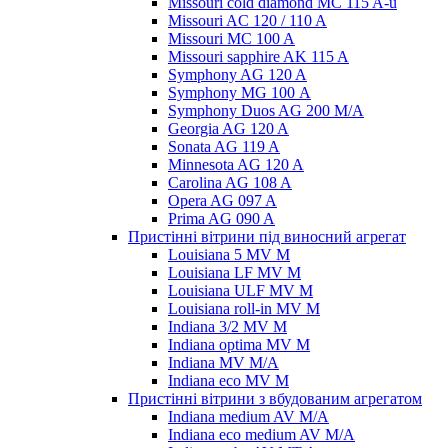
Missouri cold diamond MC 115 A-u
Missouri AC 120 / 110 A
Missouri MC 100 A
Missouri sapphire AK 115 A
Symphony AG 120 A
Symphony MG 100 А
Symphony Duos AG 200 M/A
Georgia AG 120 A
Sonata AG 119 A
Minnesota AG 120 A
Carolina AG 108 A
Opera AG 097 A
Prima AG 090 A
Пристінні вітрини під виносний агрегат
Louisiana 5 MV M
Louisiana LF MV M
Louisiana ULF MV M
Louisiana roll-in MV M
Indiana 3/2 MV M
Indiana optima MV M
Indiana MV M/A
Indiana eco MV M
Пристінні вітрини з вбудованим агрегатом
Indiana medium AV M/A
Indiana eco medium AV M/A