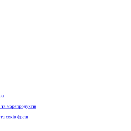
ва
в та морепродуктів
 та соків фреш