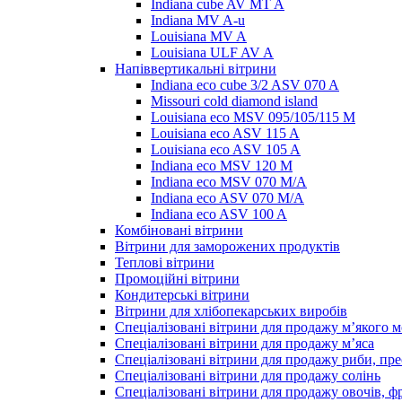
Indiana cube AV MT A
Indiana MV A-u
Louisiana MV A
Louisiana ULF AV A
Напіввертикальні вітрини
Indiana eco cube 3/2 ASV 070 A
Missouri cold diamond island
Louisiana eco MSV 095/105/115 M
Louisiana eco ASV 115 A
Louisiana eco ASV 105 A
Indiana eco MSV 120 M
Indiana eco MSV 070 M/A
Indiana eco ASV 070 M/A
Indiana eco ASV 100 A
Комбіновані вітрини
Вітрини для заморожених продуктів
Теплові вітрини
Промоційні вітрини
Кондитерські вітрини
Вітрини для хлібопекарських виробів
Спеціалізовані вітрини для продажу м’якого 
Спеціалізовані вітрини для продажу м’яса
Спеціалізовані вітрини для продажу риби, пре
Спеціалізовані вітрини для продажу солінь
Спеціалізовані вітрини для продажу овочів, ф