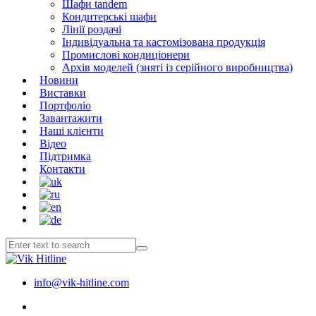
Шафи tandem
Кондитерські шафи
Лінії роздачі
Індивідуальна та кастомізована продукція
Промислові кондиціонери
Архів моделей (зняті із серійного виробництва)
Новини
Виставки
Портфоліо
Завантажити
Наші клієнти
Відео
Підтримка
Контакти
info@vik-hitline.com