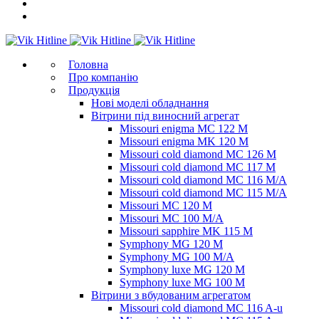
Головна
Про компанію
Продукція
Нові моделі обладнання
Вітрини під виносний агрегат
Missouri enigma MC 122 M
Missouri enigma MK 120 M
Missouri cold diamond MC 126 M
Missouri cold diamond MC 117 M
Missouri cold diamond MC 116 M/A
Missouri cold diamond MC 115 M/A
Missouri MC 120 M
Missouri MC 100 M/A
Missouri sapphire MK 115 M
Symphony MG 120 M
Symphony MG 100 M/А
Symphony luxe MG 120 M
Symphony luxe MG 100 M
Вітрини з вбудованим агрегатом
Missouri cold diamond MC 116 A-u