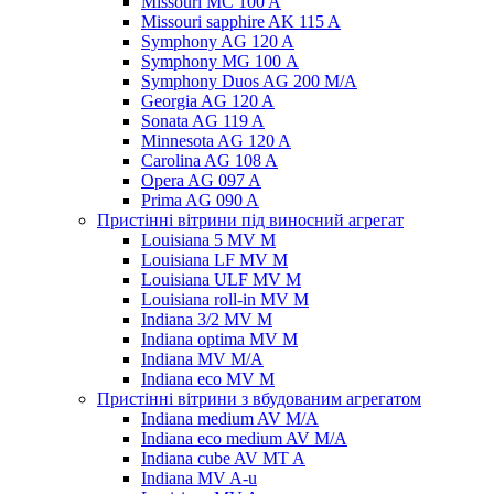
Missouri MC 100 A
Missouri sapphire AK 115 A
Symphony AG 120 A
Symphony MG 100 А
Symphony Duos AG 200 M/A
Georgia AG 120 A
Sonata AG 119 A
Minnesota AG 120 A
Carolina AG 108 A
Opera AG 097 A
Prima AG 090 A
Пристінні вітрини під виносний агрегат
Louisiana 5 MV M
Louisiana LF MV M
Louisiana ULF MV M
Louisiana roll-in MV M
Indiana 3/2 MV M
Indiana optima MV M
Indiana MV M/A
Indiana eco MV M
Пристінні вітрини з вбудованим агрегатом
Indiana medium AV M/A
Indiana eco medium AV M/A
Indiana cube AV MT A
Indiana MV A-u