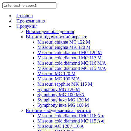
Головна
Про компанію
Продукція
Нові моделі обладнання
Вітрини під виносний агрегат
Missouri enigma MC 122 M
Missouri enigma MK 120 M
Missouri cold diamond MC 126 M
Missouri cold diamond MC 117 M
Missouri cold diamond MC 116 M/A
Missouri cold diamond MC 115 M/A
Missouri MC 120 M
Missouri MC 100 M/A
Missouri sapphire MK 115 M
Symphony MG 120 M
Symphony MG 100 M/А
Symphony luxe MG 120 M
Symphony luxe MG 100 M
Вітрини з вбудованим агрегатом
Missouri cold diamond MC 116 A-u
Missouri cold diamond MC 115 A-u
Missouri AC 120 / 110 A