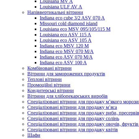
Louisiana MV A
Louisiana ULF AV A
Напіввертикальні вітрини
Indiana eco cube 3/2 ASV 070 A
Missouri cold diamond island
Louisiana eco MSV 095/105/115 M
Louisiana eco ASV 115 A
Louisiana eco ASV 105 A
Indiana eco MSV 120 M
Indiana eco MSV 070 M/A
Indiana eco ASV 070 M/A
Indiana eco ASV 100 A
Комбіновані вітрини
Вітрини для заморожених продуктів
Теплові вітрини
Промоційні вітрини
Кондитерські вітрини
Вітрини для хлібопекарських виробів
Спеціалізовані вітрини для продажу м’якого морози
Спеціалізовані вітрини для продажу м’яса
Спеціалізовані вітрини для продажу риби, пресерві
Спеціалізовані вітрини для продажу солінь
Спеціалізовані вітрини для продажу овочів, фруктів
Спеціалізовані вітрини для продажу квітів
Шафи