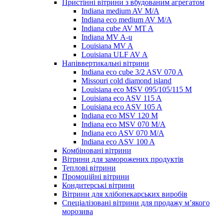
Пристінні вітрини з вбудованим агрегатом
Indiana medium AV M/A
Indiana eco medium AV M/A
Indiana cube AV MT A
Indiana MV A-u
Louisiana MV A
Louisiana ULF AV A
Напіввертикальні вітрини
Indiana eco cube 3/2 ASV 070 A
Missouri cold diamond island
Louisiana eco MSV 095/105/115 M
Louisiana eco ASV 115 A
Louisiana eco ASV 105 A
Indiana eco MSV 120 M
Indiana eco MSV 070 M/A
Indiana eco ASV 070 M/A
Indiana eco ASV 100 A
Комбіновані вітрини
Вітрини для заморожених продуктів
Теплові вітрини
Промоційні вітрини
Кондитерські вітрини
Вітрини для хлібопекарських виробів
Спеціалізовані вітрини для продажу м’якого
морозива