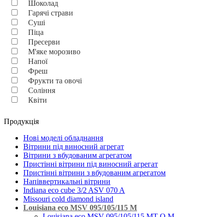
Шоколад
Гарячі страви
Суші
Піца
Пресерви
М'яке морозиво
Напої
Фреш
Фрукти та овочі
Соління
Квіти
Продукція
Нові моделі обладнання
Вітрини під виносний агрегат
Вітрини з вбудованим агрегатом
Пристінні вітрини під виносний агрегат
Пристінні вітрини з вбудованим агрегатом
Напіввертикальні вітрини
Indiana eco cube 3/2 ASV 070 A
Missouri cold diamond island
Louisiana eco MSV 095/105/115 M
Louisiana eco MSV 095/105/115 MT O M