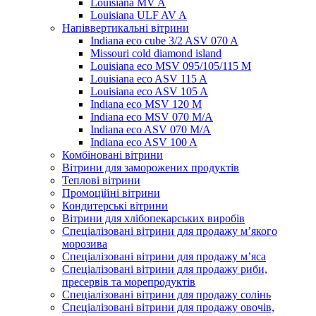
Louisiana MV A
Louisiana ULF AV A
Напіввертикальні вітрини
Indiana eco cube 3/2 ASV 070 A
Missouri cold diamond island
Louisiana eco MSV 095/105/115 M
Louisiana eco ASV 115 A
Louisiana eco ASV 105 A
Indiana eco MSV 120 M
Indiana eco MSV 070 M/A
Indiana eco ASV 070 M/A
Indiana eco ASV 100 A
Комбіновані вітрини
Вітрини для заморожених продуктів
Теплові вітрини
Промоційні вітрини
Кондитерські вітрини
Вітрини для хлібопекарських виробів
Спеціалізовані вітрини для продажу м’якого
морозива
Спеціалізовані вітрини для продажу м’яса
Спеціалізовані вітрини для продажу риби,
пресервів та морепродуктів
Спеціалізовані вітрини для продажу солінь
Спеціалізовані вітрини для продажу овочів,