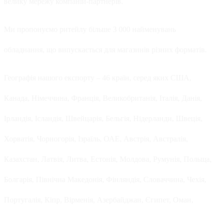
велику мережу компаній-партнерів.
Ми пропонуємо ритейлу більше 3 000 найменувань
обладнання, що випускається для магазинів різних форматів.
Географія нашого експорту – 46 країн, серед яких США,
Канада, Німеччина, Франція, Великобританія, Італія, Данія,
Ірландія, Ісландія, Швейцарія, Бельгія, Нідерланди, Швеція,
Хорватія, Чорногорія, Ізраїль, ОАЕ, Австрія, Австралія,
Казахстан, Латвія, Литва, Естонія, Молдова, Румунія, Польща,
Болгарія, Північна Македонія, Фінляндія, Словаччина, Чехія,
Португалія, Кіпр, Вірменія, Азербайджан, Єгипет, Оман,