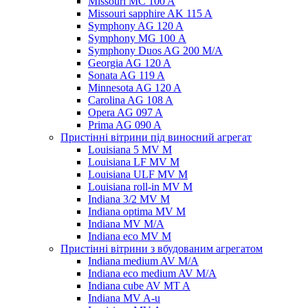
Missouri MC 100 A
Missouri sapphire AK 115 A
Symphony AG 120 A
Symphony MG 100 А
Symphony Duos AG 200 M/A
Georgia AG 120 A
Sonata AG 119 A
Minnesota AG 120 A
Carolina AG 108 A
Opera AG 097 A
Prima AG 090 A
Пристінні вітрини під виносний агрегат
Louisiana 5 MV M
Louisiana LF MV M
Louisiana ULF MV M
Louisiana roll-in MV M
Indiana 3/2 MV M
Indiana optima MV M
Indiana MV M/A
Indiana eco MV M
Пристінні вітрини з вбудованим агрегатом
Indiana medium AV M/A
Indiana eco medium AV M/A
Indiana cube AV MT A
Indiana MV A-u