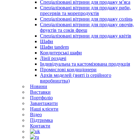
Спеціалізовані вітрини для продажу м’яса
Спеціалізовані вітрини для продажу риби,
пресервів та морепродуктів
Спеціалізовані вітрини для продажу солінь
Спеціалізовані вітрини для продажу овочів,
фруктів та соків фреш
Спеціалізовані вітрини для продажу квітів
Шафи
Шафи tandem
Кондитерські шафи
Лінії роздачі
Індивідуальна та кастомізована продукція
Промислові кондиціонери
Архів моделей (зняті із серійного
виробництва)
Новини
Виставки
Портфоліо
Завантажити
Наші клієнти
Відео
Підтримка
Контакти