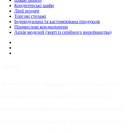
Шафи tandem
Кондитерські шафи
Лінії роздачі
Торгові стелажі
Індивідуальна та кастомізована продукція
Промислові кондиціонери
Архів моделей (зняті із серійного виробництва)
Про нас
Компанія Хітлайн /
Технохолод
пропонує найширший та
всеосяжний ряд рішень комерційного холодильного
обладнання для роздрібної торгівлі, забезпечуючи поставку,
установку та обслуговування як безпосередньо, так і через