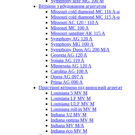
Symphony luxe MG 100 M
Вітрини з вбудованим агрегатом
Missouri cold diamond MC 116 A-u
Missouri cold diamond MC 115 A-u
Missouri AC 120 / 110 A
Missouri MC 100 A
Missouri sapphire AK 115 A
Symphony AG 120 A
Symphony MG 100 А
Symphony Duos AG 200 M/A
Georgia AG 120 A
Sonata AG 119 A
Minnesota AG 120 A
Carolina AG 108 A
Opera AG 097 A
Prima AG 090 A
Пристінні вітрини під виносний агрегат
Louisiana 5 MV M
Louisiana LF MV M
Louisiana ULF MV M
Louisiana roll-in MV M
Indiana 3/2 MV M
Indiana optima MV M
Indiana MV M/A
Indiana eco MV M