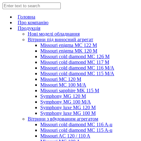
Головна
Про компанію
Продукція
Нові моделі обладнання
Вітрини під виносний агрегат
Missouri enigma MC 122 M
Missouri enigma MK 120 M
Missouri cold diamond MC 126 M
Missouri cold diamond MC 117 M
Missouri cold diamond MC 116 M/A
Missouri cold diamond MC 115 M/A
Missouri MC 120 M
Missouri MC 100 M/A
Missouri sapphire MK 115 M
Symphony MG 120 M
Symphony MG 100 M/А
Symphony luxe MG 120 M
Symphony luxe MG 100 M
Вітрини з вбудованим агрегатом
Missouri cold diamond MC 116 A-u
Missouri cold diamond MC 115 A-u
Missouri AC 120 / 110 A