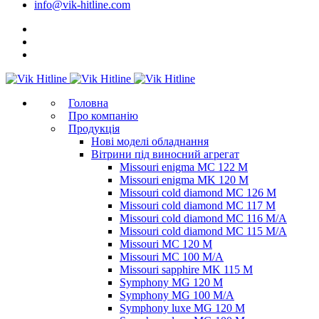
info@vik-hitline.com
Головна
Про компанію
Продукція
Нові моделі обладнання
Вітрини під виносний агрегат
Missouri enigma MC 122 M
Missouri enigma MK 120 M
Missouri cold diamond MC 126 M
Missouri cold diamond MC 117 M
Missouri cold diamond MC 116 M/A
Missouri cold diamond MC 115 M/A
Missouri MC 120 M
Missouri MC 100 M/A
Missouri sapphire MK 115 M
Symphony MG 120 M
Symphony MG 100 M/А
Symphony luxe MG 120 M