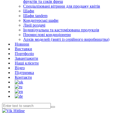
фруктів та соків фреш
Спеціалізовані вітрини для продажу квітів
Шафи
Шафи tandem
Кондитерські шафи
Лінії роздачі
Індивідуальна та кастомізована продукція
Промислові кондиціонери
Архів моделей (зняті із серійного виробництва)
Новини
Виставки
Портфоліо
Завантажити
Наші клієнти
Відео
Підтримка
Контакти