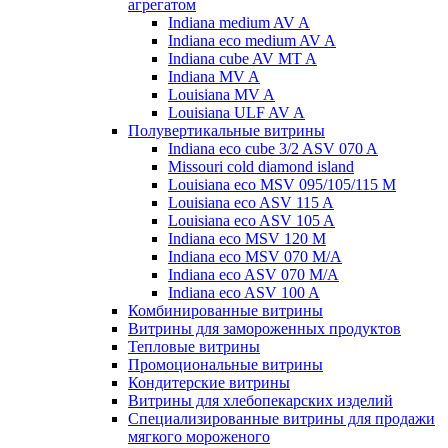
агрегатом
Indiana medium AV A
Indiana eco medium AV A
Indiana cube AV MT A
Indiana MV A
Louisiana MV A
Louisiana ULF AV A
Полувертикальные витрины
Indiana eco cube 3/2 ASV 070 A
Missouri cold diamond island
Louisiana eco MSV 095/105/115 M
Louisiana eco ASV 115 A
Louisiana eco ASV 105 A
Indiana eco MSV 120 M
Indiana eco MSV 070 M/A
Indiana eco ASV 070 M/A
Indiana eco ASV 100 A
Комбинированные витрины
Витрины для замороженных продуктов
Тепловые витрины
Промоциональные витрины
Кондитерские витрины
Витрины для хлебопекарских изделий
Специализированные витрины для продажи
мягкого мороженого