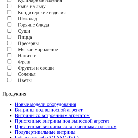
Кулинарные изделия
Рыба на льду
Кондитерские изделия
Шоколад
Горячие блюда
Суши
Пицца
Пресервы
Мягкое мороженое
Напитки
Фреш
Фрукты и овощи
Соленья
Цветы
Продукция
Новые модели оборудования
Витрины под выносной агрегат
Витрины со встроенным агрегатом
Пристенные витрины под выносной агрегат
Пристенные витрины со встроенным агрегатом
Полувертикальные витрины
Indiana eco cube 3/2 ASV 070 A