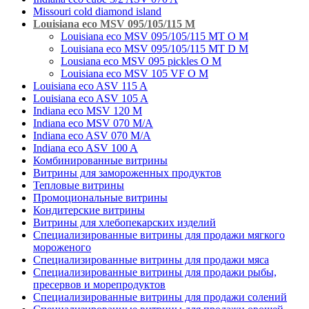
Missouri cold diamond island
Louisiana eco MSV 095/105/115 M
Louisiana eco MSV 095/105/115 MT O M
Louisiana eco MSV 095/105/115 MT D M
Lousiana eco MSV 095 pickles O M
Louisiana eco MSV 105 VF O M
Louisiana eco ASV 115 A
Louisiana eco ASV 105 A
Indiana eco MSV 120 M
Indiana eco MSV 070 M/A
Indiana eco ASV 070 M/A
Indiana eco ASV 100 A
Комбинированные витрины
Витрины для замороженных продуктов
Тепловые витрины
Промоциональные витрины
Кондитерские витрины
Витрины для хлебопекарских изделий
Специализированные витрины для продажи мягкого
мороженого
Специализированные витрины для продажи мяса
Специализированные витрины для продажи рыбы,
пресервов и морепродуктов
Специализированные витрины для продажи солений