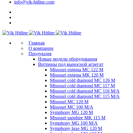
info@vik-hitline.com
Главная
О компании
Продукция
Новые модели оборудования
Витрины под выносной агрегат
Missouri enigma MC 122 M
Missouri enigma MK 120 M
Missouri cold diamond MC 126 M
Missouri cold diamond MC 117 M
Missouri cold diamond MC 116 M/A
Missouri cold diamond MC 115 M/A
Missouri MC 120 M
Missouri MC 100 M/A
Symphony MG 120 M
Missouri sapphire MK 115 M
Symphony MG 100 M/А
Symphony luxe MG 120 M