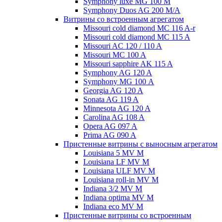
Symphony luxe MG 100 M
Symphony Duos AG 200 M/A
Витрины со встроенным агрегатом
Missouri cold diamond MC 116 A-r
Missouri cold diamond MC 115 A
Missouri AC 120 / 110 A
Missouri MC 100 A
Missouri sapphire AK 115 A
Symphony AG 120 A
Symphony MG 100 А
Georgia AG 120 A
Sonata AG 119 A
Minnesota AG 120 A
Carolina AG 108 A
Opera AG 097 A
Prima AG 090 A
Пристенные витрины с выносным агрегатом
Louisiana 5 MV M
Louisiana LF MV M
Louisiana ULF MV M
Louisiana roll-in MV M
Indiana 3/2 MV M
Indiana optima MV M
Indiana eco MV M
Пристенные витрины со встроенным