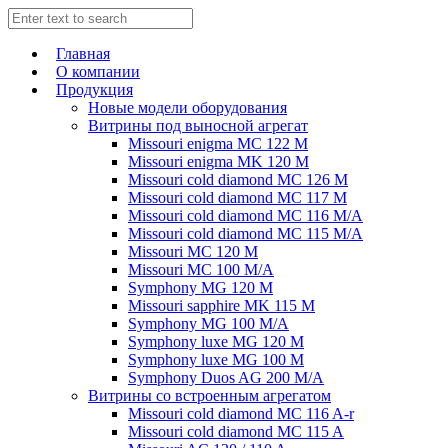
Главная
О компании
Продукция
Новые модели оборудования
Витрины под выносной агрегат
Missouri enigma MC 122 M
Missouri enigma MK 120 M
Missouri cold diamond MC 126 M
Missouri cold diamond MC 117 M
Missouri cold diamond MC 116 M/A
Missouri cold diamond MC 115 M/A
Missouri MC 120 M
Missouri MC 100 M/A
Symphony MG 120 M
Missouri sapphire MK 115 M
Symphony MG 100 M/А
Symphony luxe MG 120 M
Symphony luxe MG 100 M
Symphony Duos AG 200 M/A
Витрины со встроенным агрегатом
Missouri cold diamond MC 116 A-r
Missouri cold diamond MC 115 A