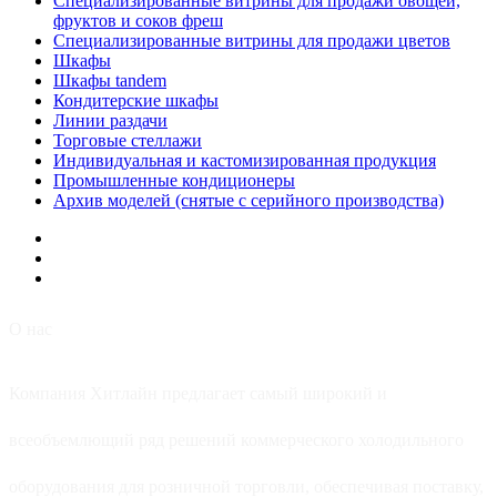
Специализированные витрины для продажи овощей,
фруктов и соков фреш
Специализированные витрины для продажи цветов
Шкафы
Шкафы tandem
Кондитерские шкафы
Линии раздачи
Торговые стеллажи
Индивидуальная и кастомизированная продукция
Промышленные кондиционеры
Архив моделей (снятые с серийного производства)
О нас
Компания Хитлайн предлагает самый широкий и
всеобъемлющий ряд решений коммерческого холодильного
оборудования для розничной торговли, обеспечивая поставку,