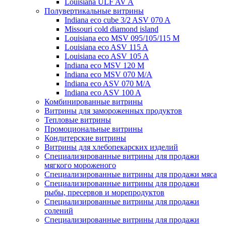
Louisiana ULF AV A
Полувертикальные витрины
Indiana eco cube 3/2 ASV 070 A
Missouri cold diamond island
Louisiana eco MSV 095/105/115 M
Louisiana eco ASV 115 A
Louisiana eco ASV 105 A
Indiana eco MSV 120 M
Indiana eco MSV 070 M/A
Indiana eco ASV 070 M/A
Indiana eco ASV 100 A
Комбинированные витрины
Витрины для замороженных продуктов
Тепловые витрины
Промоциональные витрины
Кондитерские витрины
Витрины для хлебопекарских изделий
Специализированные витрины для продажи
мягкого мороженого
Специализированные витрины для продажи мяса
Специализированные витрины для продажи
рыбы, пресервов и морепродуктов
Специализированные витрины для продажи
солений
Специализированные витрины для продажи