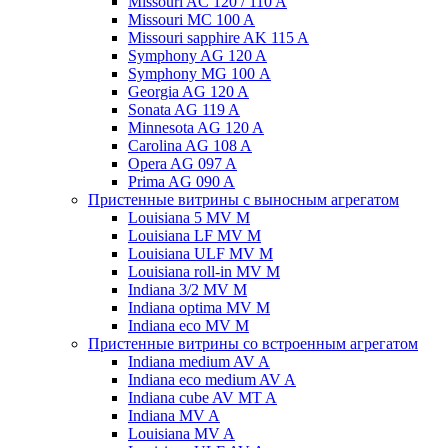
Missouri AC 120 / 110 A
Missouri MC 100 A
Missouri sapphire AK 115 A
Symphony AG 120 A
Symphony MG 100 А
Georgia AG 120 A
Sonata AG 119 A
Minnesota AG 120 A
Carolina AG 108 A
Opera AG 097 A
Prima AG 090 A
Пристенные витрины с выносным агрегатом
Louisiana 5 MV M
Louisiana LF MV M
Louisiana ULF MV M
Louisiana roll-in MV M
Indiana 3/2 MV M
Indiana optima MV M
Indiana eco MV M
Пристенные витрины со встроенным агрегатом
Indiana medium AV A
Indiana eco medium AV A
Indiana cube AV MT A
Indiana MV A
Louisiana MV A