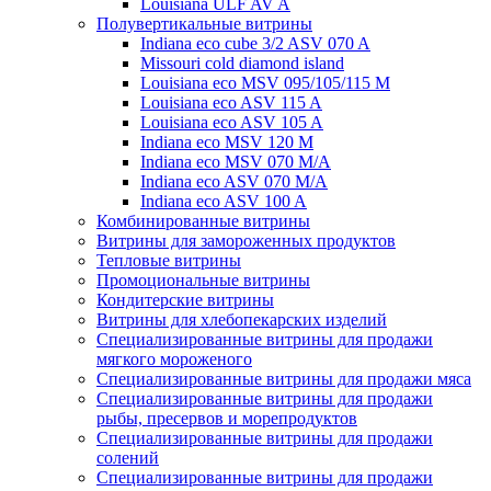
Louisiana ULF AV A
Полувертикальные витрины
Indiana eco cube 3/2 ASV 070 A
Missouri cold diamond island
Louisiana eco MSV 095/105/115 M
Louisiana eco ASV 115 A
Louisiana eco ASV 105 A
Indiana eco MSV 120 M
Indiana eco MSV 070 M/A
Indiana eco ASV 070 M/A
Indiana eco ASV 100 A
Комбинированные витрины
Витрины для замороженных продуктов
Тепловые витрины
Промоциональные витрины
Кондитерские витрины
Витрины для хлебопекарских изделий
Специализированные витрины для продажи
мягкого мороженого
Специализированные витрины для продажи мяса
Специализированные витрины для продажи
рыбы, пресервов и морепродуктов
Специализированные витрины для продажи
солений
Специализированные витрины для продажи