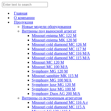
Главная
О компании
Продукция
Новые модели оборудования
Витрины под выносной агрегат
Missouri enigma MC 122 M
Missouri enigma MK 120 M
Missouri cold diamond MC 126 M
Missouri cold diamond MC 117 M
Missouri cold diamond MC 116 M/A
Missouri cold diamond MC 115 M/A
Missouri MC 120 M
Missouri MC 100 M/A
Symphony MG 120 M
Missouri sapphire MK 115 M
Symphony MG 100 M/А
Symphony luxe MG 120 M
Symphony luxe MG 100 M
Symphony Duos AG 200 M/A
Витрины со встроенным агрегатом
Missouri cold diamond MC 116 A-r
Missouri cold diamond MC 115 A