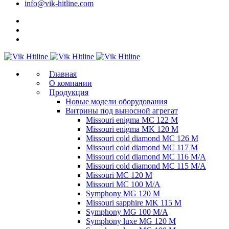
info@vik-hitline.com
Главная
О компании
Продукция
Новые модели оборудования
Витрины под выносной агрегат
Missouri enigma MC 122 M
Missouri enigma MK 120 M
Missouri cold diamond MC 126 M
Missouri cold diamond MC 117 M
Missouri cold diamond MC 116 M/A
Missouri cold diamond MC 115 M/A
Missouri MC 120 M
Missouri MC 100 M/A
Symphony MG 120 M
Missouri sapphire MK 115 M
Symphony MG 100 M/А
Symphony luxe MG 120 M