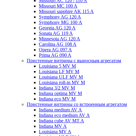
Missouri AC 120 / 110 A
Missouri MC 100 A
Missouri sapphire AK 115 A
Symphony AG 120 A
Symphony MG 100 А
Georgia AG 120 A
Sonata AG 119 A
Minnesota AG 120 A
Carolina AG 108 A
Opera AG 097 A
Prima AG 090 A
Пристенные витрины с выносным агрегатом
Louisiana 5 MV M
Louisiana LF MV M
Louisiana ULF MV M
Louisiana roll-in MV M
Indiana 3/2 MV M
Indiana optima MV M
Indiana eco MV M
Пристенные витрины со встроенным агрегатом
Indiana medium AV A
Indiana eco medium AV A
Indiana cube AV MT A
Indiana MV A
Louisiana MV A