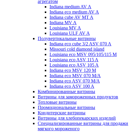
агрегатом
Indiana medium AV A
Indiana eco medium AV A
Indiana cube AV MT A
Indiana MV A
Louisiana MV A
Louisiana ULF AV A
Полувертикальные витрины
Indiana eco cube 3/2 ASV 070 A
Missouri cold diamond island
Louisiana eco MSV 095/105/115 M
Louisiana eco ASV 115 A
Louisiana eco ASV 105 A
Indiana eco MSV 120 M
Indiana eco MSV 070 M/A
Indiana eco ASV 070 M/A
Indiana eco ASV 100 A
Комбинированные витрины
Витрины для замороженных продуктов
Тепловые витрины
Промоциональные витрины
Кондитерские витрины
Витрины для хлебопекарских изделий
Специализированные витрины для продажи
мягкого мороженого