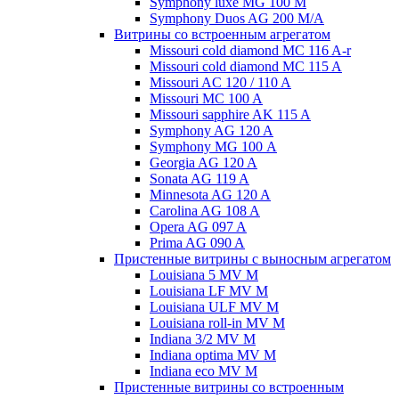
Symphony luxe MG 100 M
Symphony Duos AG 200 M/A
Витрины со встроенным агрегатом
Missouri cold diamond MC 116 A-r
Missouri cold diamond MC 115 A
Missouri AC 120 / 110 A
Missouri MC 100 A
Missouri sapphire AK 115 A
Symphony AG 120 A
Symphony MG 100 А
Georgia AG 120 A
Sonata AG 119 A
Minnesota AG 120 A
Carolina AG 108 A
Opera AG 097 A
Prima AG 090 A
Пристенные витрины с выносным агрегатом
Louisiana 5 MV M
Louisiana LF MV M
Louisiana ULF MV M
Louisiana roll-in MV M
Indiana 3/2 MV M
Indiana optima MV M
Indiana eco MV M
Пристенные витрины со встроенным