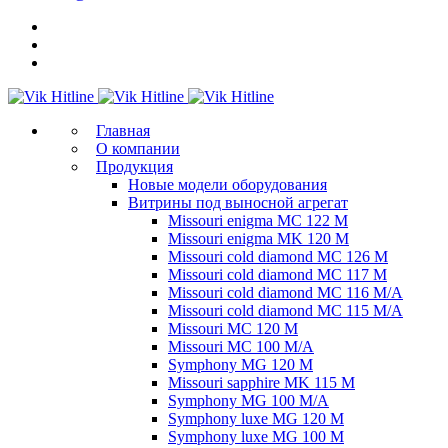
Главная
О компании
Продукция
Новые модели оборудования
Витрины под выносной агрегат
Missouri enigma MC 122 M
Missouri enigma MK 120 M
Missouri cold diamond MC 126 M
Missouri cold diamond MC 117 M
Missouri cold diamond MC 116 M/A
Missouri cold diamond MC 115 M/A
Missouri MC 120 M
Missouri MC 100 M/A
Symphony MG 120 M
Missouri sapphire MK 115 M
Symphony MG 100 M/А
Symphony luxe MG 120 M
Symphony luxe MG 100 M