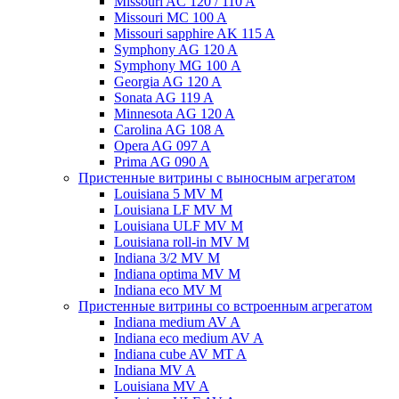
Missouri AC 120 / 110 A
Missouri MC 100 A
Missouri sapphire AK 115 A
Symphony AG 120 A
Symphony MG 100 А
Georgia AG 120 A
Sonata AG 119 A
Minnesota AG 120 A
Carolina AG 108 A
Opera AG 097 A
Prima AG 090 A
Пристенные витрины с выносным агрегатом
Louisiana 5 MV M
Louisiana LF MV M
Louisiana ULF MV M
Louisiana roll-in MV M
Indiana 3/2 MV M
Indiana optima MV M
Indiana eco MV M
Пристенные витрины со встроенным агрегатом
Indiana medium AV A
Indiana eco medium AV A
Indiana cube AV MT A
Indiana MV A
Louisiana MV A