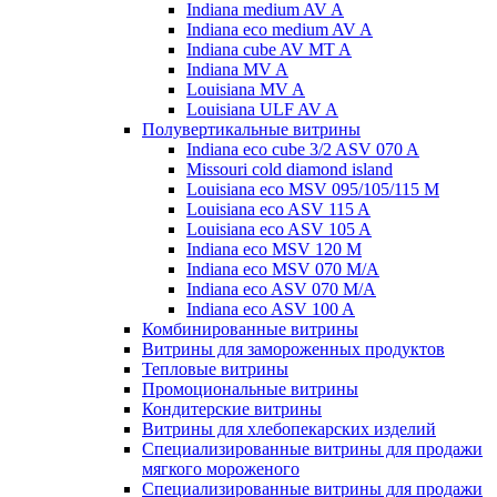
Indiana medium AV A
Indiana eco medium AV A
Indiana cube AV MT A
Indiana MV A
Louisiana MV A
Louisiana ULF AV A
Полувертикальные витрины
Indiana eco cube 3/2 ASV 070 A
Missouri cold diamond island
Louisiana eco MSV 095/105/115 M
Louisiana eco ASV 115 A
Louisiana eco ASV 105 A
Indiana eco MSV 120 M
Indiana eco MSV 070 M/A
Indiana eco ASV 070 M/A
Indiana eco ASV 100 A
Комбинированные витрины
Витрины для замороженных продуктов
Тепловые витрины
Промоциональные витрины
Кондитерские витрины
Витрины для хлебопекарских изделий
Специализированные витрины для продажи
мягкого мороженого
Специализированные витрины для продажи