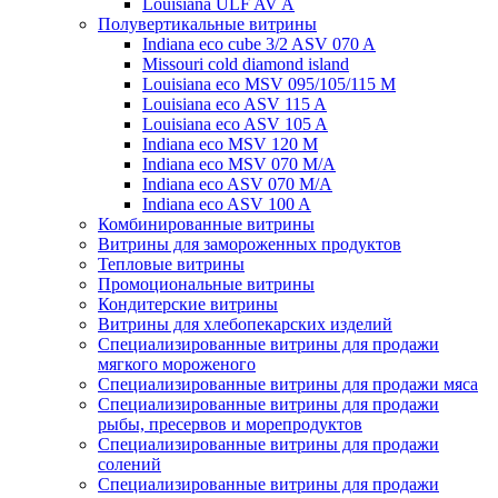
Louisiana ULF AV A
Полувертикальные витрины
Indiana eco cube 3/2 ASV 070 A
Missouri cold diamond island
Louisiana eco MSV 095/105/115 M
Louisiana eco ASV 115 A
Louisiana eco ASV 105 A
Indiana eco MSV 120 M
Indiana eco MSV 070 M/A
Indiana eco ASV 070 M/A
Indiana eco ASV 100 A
Комбинированные витрины
Витрины для замороженных продуктов
Тепловые витрины
Промоциональные витрины
Кондитерские витрины
Витрины для хлебопекарских изделий
Специализированные витрины для продажи
мягкого мороженого
Специализированные витрины для продажи мяса
Специализированные витрины для продажи
рыбы, пресервов и морепродуктов
Специализированные витрины для продажи
солений
Специализированные витрины для продажи