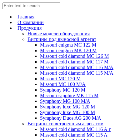
Главная
О компании
Продукция
Новые модели оборудования
Витрины под выносной агрегат
Missouri enigma MC 122 M
Missouri enigma MK 120 M
Missouri cold diamond MC 126 M
Missouri cold diamond MC 117 M
Missouri cold diamond MC 116 M/A
Missouri cold diamond MC 115 M/A
Missouri MC 120 M
Missouri MC 100 M/A
Symphony MG 120 M
Missouri sapphire MK 115 M
Symphony MG 100 M/А
Symphony luxe MG 120 M
Symphony luxe MG 100 M
Symphony Duos AG 200 M/A
Витрины со встроенным агрегатом
Missouri cold diamond MC 116 A-r
Missouri cold diamond MC 115 A