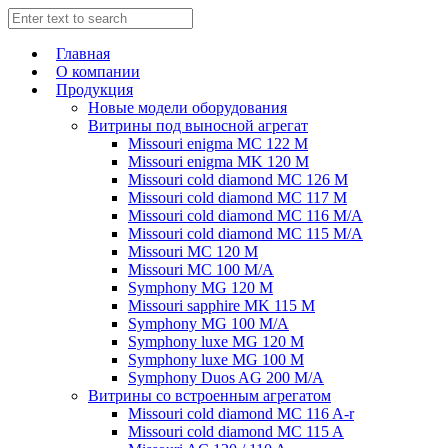
Главная
О компании
Продукция
Новые модели оборудования
Витрины под выносной агрегат
Missouri enigma MC 122 M
Missouri enigma MK 120 M
Missouri cold diamond MC 126 M
Missouri cold diamond MC 117 M
Missouri cold diamond MC 116 M/A
Missouri cold diamond MC 115 M/A
Missouri MC 120 M
Missouri MC 100 M/A
Symphony MG 120 M
Missouri sapphire MK 115 M
Symphony MG 100 M/А
Symphony luxe MG 120 M
Symphony luxe MG 100 M
Symphony Duos AG 200 M/A
Витрины со встроенным агрегатом
Missouri cold diamond MC 116 A-r
Missouri cold diamond MC 115 A