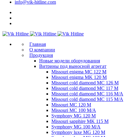
info@vik-hitline.com
Главная
О компании
Продукция
Новые модели оборудования
Витрины под выносной агрегат
Missouri enigma MC 122 M
Missouri enigma MK 120 M
Missouri cold diamond MC 126 M
Missouri cold diamond MC 117 M
Missouri cold diamond MC 116 M/A
Missouri cold diamond MC 115 M/A
Missouri MC 120 M
Missouri MC 100 M/A
Symphony MG 120 M
Missouri sapphire MK 115 M
Symphony MG 100 M/А
Symphony luxe MG 120 M