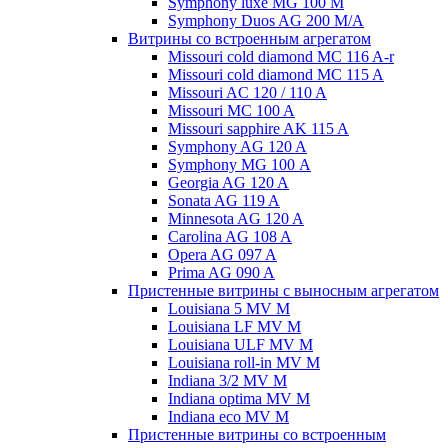
Symphony luxe MG 100 M
Symphony Duos AG 200 M/A
Витрины со встроенным агрегатом
Missouri cold diamond MC 116 A-r
Missouri cold diamond MC 115 A
Missouri AC 120 / 110 A
Missouri MC 100 A
Missouri sapphire AK 115 A
Symphony AG 120 A
Symphony MG 100 А
Georgia AG 120 A
Sonata AG 119 A
Minnesota AG 120 A
Carolina AG 108 A
Opera AG 097 A
Prima AG 090 A
Пристенные витрины с выносным агрегатом
Louisiana 5 MV M
Louisiana LF MV M
Louisiana ULF MV M
Louisiana roll-in MV M
Indiana 3/2 MV M
Indiana optima MV M
Indiana eco MV M
Пристенные витрины со встроенным