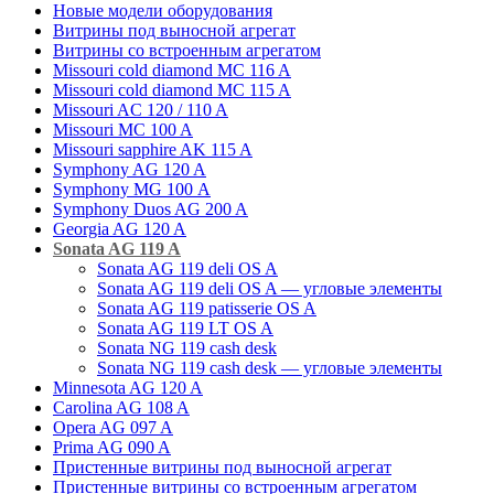
Новые модели оборудования
Витрины под выносной агрегат
Витрины со встроенным агрегатом
Missouri cold diamond MC 116 A
Missouri cold diamond MC 115 A
Missouri AC 120 / 110 A
Missouri MC 100 A
Missouri sapphire AK 115 A
Symphony AG 120 A
Symphony MG 100 А
Symphony Duos AG 200 A
Georgia AG 120 A
Sonata AG 119 A
Sonata AG 119 deli OS A
Sonata AG 119 deli OS A — угловые элементы
Sonata AG 119 patisserie OS A
Sonata AG 119 LT OS A
Sonata NG 119 cash desk
Sonata NG 119 cash desk — угловые элементы
Minnesota AG 120 A
Carolina AG 108 A
Opera AG 097 A
Prima AG 090 A
Пристенные витрины под выносной агрегат
Пристенные витрины со встроенным агрегатом