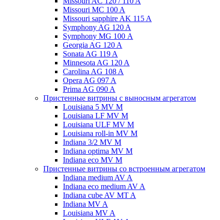
Missouri AC 120 / 110 A
Missouri MC 100 A
Missouri sapphire AK 115 A
Symphony AG 120 A
Symphony MG 100 А
Georgia AG 120 A
Sonata AG 119 A
Minnesota AG 120 A
Carolina AG 108 A
Opera AG 097 A
Prima AG 090 A
Пристенные витрины с выносным агрегатом
Louisiana 5 MV M
Louisiana LF MV M
Louisiana ULF MV M
Louisiana roll-in MV M
Indiana 3/2 MV M
Indiana optima MV M
Indiana eco MV M
Пристенные витрины со встроенным агрегатом
Indiana medium AV A
Indiana eco medium AV A
Indiana cube AV MT A
Indiana MV A
Louisiana MV A