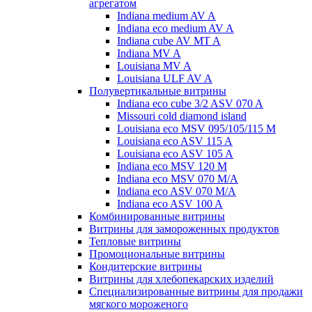
агрегатом
Indiana medium AV A
Indiana eco medium AV A
Indiana cube AV MT A
Indiana MV A
Louisiana MV A
Louisiana ULF AV A
Полувертикальные витрины
Indiana eco cube 3/2 ASV 070 A
Missouri cold diamond island
Louisiana eco MSV 095/105/115 M
Louisiana eco ASV 115 A
Louisiana eco ASV 105 A
Indiana eco MSV 120 M
Indiana eco MSV 070 M/A
Indiana eco ASV 070 M/A
Indiana eco ASV 100 A
Комбинированные витрины
Витрины для замороженных продуктов
Тепловые витрины
Промоциональные витрины
Кондитерские витрины
Витрины для хлебопекарских изделий
Специализированные витрины для продажи
мягкого мороженого