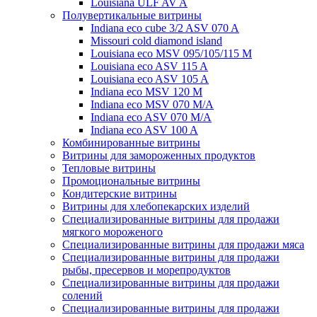
Louisiana ULF AV A
Полувертикальные витрины
Indiana eco cube 3/2 ASV 070 A
Missouri cold diamond island
Louisiana eco MSV 095/105/115 M
Louisiana eco ASV 115 A
Louisiana eco ASV 105 A
Indiana eco MSV 120 M
Indiana eco MSV 070 M/A
Indiana eco ASV 070 M/A
Indiana eco ASV 100 A
Комбинированные витрины
Витрины для замороженных продуктов
Тепловые витрины
Промоциональные витрины
Кондитерские витрины
Витрины для хлебопекарских изделий
Специализированные витрины для продажи
мягкого мороженого
Специализированные витрины для продажи мяса
Специализированные витрины для продажи
рыбы, пресервов и морепродуктов
Специализированные витрины для продажи
солений
Специализированные витрины для продажи