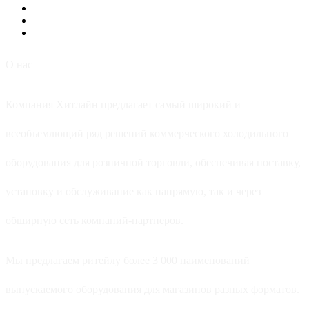
О нас
Компания Хитлайн предлагает самый широкий и
всеобъемлющий ряд решений коммерческого холодильного
оборудования для розничной торговли, обеспечивая поставку,
установку и обслуживание как напрямую, так и через
обширную сеть компаний-партнеров.
Мы предлагаем ритейлу более 3 000 наименований
выпускаемого оборудования для магазинов разных форматов.