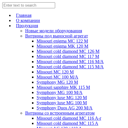
Главная
О компании
Продукция
Новые модели оборудования
Витрины под выносной агрегат
Missouri enigma MC 122 M
Missouri enigma MK 120 M
Missouri cold diamond MC 126 M
Missouri cold diamond MC 117 M
Missouri cold diamond MC 116 M/A
Missouri cold diamond MC 115 M/A
Missouri MC 120 M
Missouri MC 100 M/A
Symphony MG 120 M
Missouri sapphire MK 115 M
Symphony MG 100 M/А
Symphony luxe MG 120 M
Symphony luxe MG 100 M
Symphony Duos AG 200 M/A
Витрины со встроенным агрегатом
Missouri cold diamond MC 116 A-r
Missouri cold diamond MC 115 A