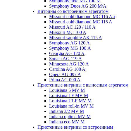
Symphony luxe MG 100 M
Symphony Duos AG 200 M/A
Витрины со встроенным агрегатом
Missouri cold diamond MC 116 A-r
Missouri cold diamond MC 115 A
Missouri AC 120 / 110 A
Missouri MC 100 A
Missouri sapphire AK 115 A
Symphony AG 120 A
Symphony MG 100 А
Georgia AG 120 A
Sonata AG 119 A
Minnesota AG 120 A
Carolina AG 108 A
Opera AG 097 A
Prima AG 090 A
Пристенные витрины с выносным агрегатом
Louisiana 5 MV M
Louisiana LF MV M
Louisiana ULF MV M
Louisiana roll-in MV M
Indiana 3/2 MV M
Indiana optima MV M
Indiana eco MV M
Пристенные витрины со встроенным