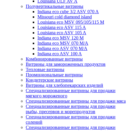
Louisiana ULF AV A
Полувертикальные витрины
Indiana eco cube 3/2 ASV 070 A
Missouri cold diamond island
Louisiana eco MSV 095/105/115 M
Louisiana eco ASV 115 A
Louisiana eco ASV 105 A
Indiana eco MSV 120 M
Indiana eco MSV 070 M/A
Indiana eco ASV 070 M/A
Indiana eco ASV 100 A
Комбинированные витрины
Витрины для замороженных продуктов
Тепловые витрины
Промоциональные витрины
Кондитерские витрины
Витрины для хлебопекарских изделий
Специализированные витрины для продажи
мягкого мороженого
Специализированные витрины для продажи мяса
Специализированные витрины для продажи
рыбы, пресервов и морепродуктов
Специализированные витрины для продажи
солений
Специализированные витрины для продажи