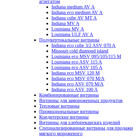
агрегатом
Indiana medium AV A
Indiana eco medium AV A
Indiana cube AV MT A
Indiana MV A
Louisiana MV A
Louisiana ULF AV A
Полувертикальные витрины
Indiana eco cube 3/2 ASV 070 A
Missouri cold diamond island
Louisiana eco MSV 095/105/115 M
Louisiana eco ASV 115 A
Louisiana eco ASV 105 A
Indiana eco MSV 120 M
Indiana eco MSV 070 M/A
Indiana eco ASV 070 M/A
Indiana eco ASV 100 A
Комбинированные витрины
Витрины для замороженных продуктов
Тепловые витрины
Промоциональные витрины
Кондитерские витрины
Витрины для хлебопекарских изделий
Специализированные витрины для продажи
мягкого мороженого