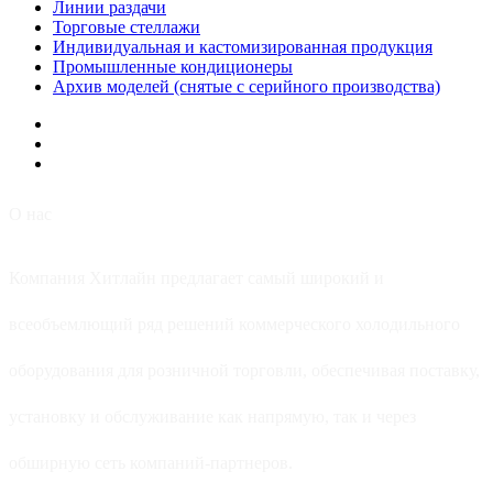
Линии раздачи
Торговые стеллажи
Индивидуальная и кастомизированная продукция
Промышленные кондиционеры
Архив моделей (снятые с серийного производства)
О нас
Компания Хитлайн предлагает самый широкий и
всеобъемлющий ряд решений коммерческого холодильного
оборудования для розничной торговли, обеспечивая поставку,
установку и обслуживание как напрямую, так и через
обширную сеть компаний-партнеров.