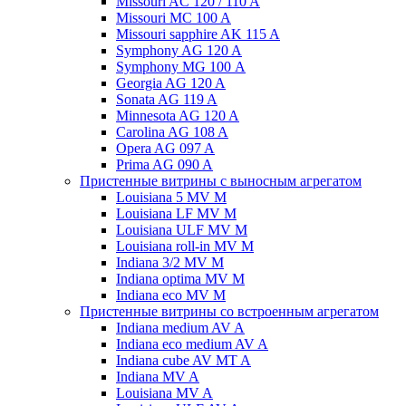
Missouri AC 120 / 110 A
Missouri MC 100 A
Missouri sapphire AK 115 A
Symphony AG 120 A
Symphony MG 100 А
Georgia AG 120 A
Sonata AG 119 A
Minnesota AG 120 A
Carolina AG 108 A
Opera AG 097 A
Prima AG 090 A
Пристенные витрины с выносным агрегатом
Louisiana 5 MV M
Louisiana LF MV M
Louisiana ULF MV M
Louisiana roll-in MV M
Indiana 3/2 MV M
Indiana optima MV M
Indiana eco MV M
Пристенные витрины со встроенным агрегатом
Indiana medium AV A
Indiana eco medium AV A
Indiana cube AV MT A
Indiana MV A
Louisiana MV A