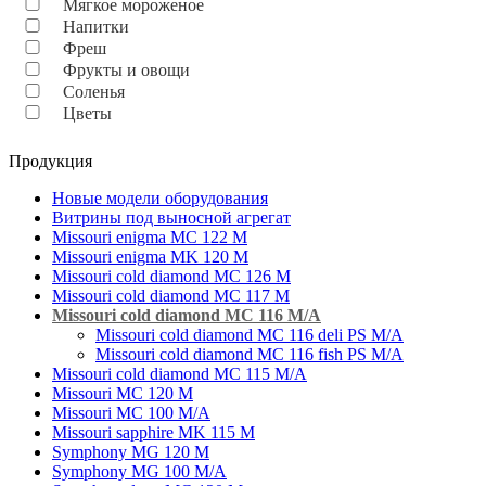
Мягкое мороженое
Напитки
Фреш
Фрукты и овощи
Соленья
Цветы
Продукция
Новые модели оборудования
Витрины под выносной агрегат
Missouri enigma MC 122 M
Missouri enigma MK 120 M
Missouri cold diamond MC 126 M
Missouri cold diamond MC 117 M
Missouri cold diamond MC 116 M/A
Missouri cold diamond MC 116 deli PS M/A
Missouri cold diamond MC 116 fish PS M/A
Missouri cold diamond MC 115 M/A
Missouri MC 120 M
Missouri MC 100 M/A
Missouri sapphire MK 115 M
Symphony MG 120 M
Symphony MG 100 M/А