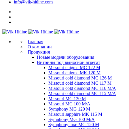
info@vik-hitline.com
Главная
О компании
Продукция
Новые модели оборудования
Витрины под выносной агрегат
Missouri enigma MC 122 M
Missouri enigma MK 120 M
Missouri cold diamond MC 126 M
Missouri cold diamond MC 117 M
Missouri cold diamond MC 116 M/A
Missouri cold diamond MC 115 M/A
Missouri MC 120 M
Missouri MC 100 M/A
Symphony MG 120 M
Missouri sapphire MK 115 M
Symphony MG 100 M/А
Symphony luxe MG 120 M