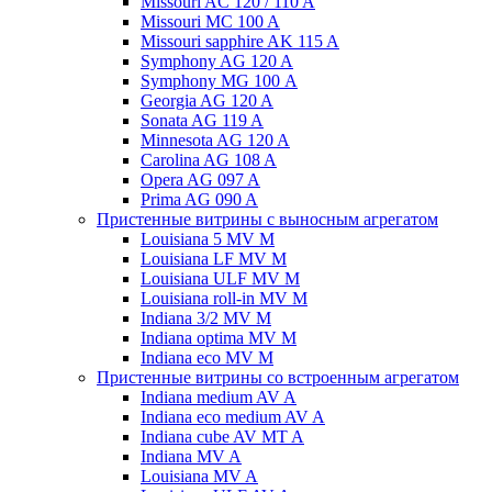
Missouri AC 120 / 110 A
Missouri MC 100 A
Missouri sapphire AK 115 A
Symphony AG 120 A
Symphony MG 100 А
Georgia AG 120 A
Sonata AG 119 A
Minnesota AG 120 A
Carolina AG 108 A
Opera AG 097 A
Prima AG 090 A
Пристенные витрины с выносным агрегатом
Louisiana 5 MV M
Louisiana LF MV M
Louisiana ULF MV M
Louisiana roll-in MV M
Indiana 3/2 MV M
Indiana optima MV M
Indiana eco MV M
Пристенные витрины со встроенным агрегатом
Indiana medium AV A
Indiana eco medium AV A
Indiana cube AV MT A
Indiana MV A
Louisiana MV A