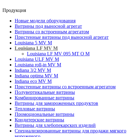
Продукция
Новые модели оборудования
Витрины под выносной агрегат
Витрины со встроенным агрегатом
Пристенные витрины под выносной агрегат
Louisiana 5 MV M
Louisiana LF MV M
Louisiana LF MV 095 MT O M
Louisiana ULF MV M
Louisiana roll-in MV M
Indiana 3/2 MV M
Indiana optima MV M
Indiana eco MV M
Пристенные витрины со встроенным агрегатом
Полувертикальные витрины
Комбинированные витрины
Витрины для замороженных продуктов
Тепловые витрины
Промоциональные витрины
Кондитерские витрины
Витрины для хлебопекарских изделий
Специализированные витрины для продажи мягкого
мороженого