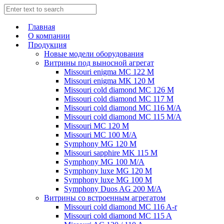
Главная
О компании
Продукция
Новые модели оборудования
Витрины под выносной агрегат
Missouri enigma MC 122 M
Missouri enigma MK 120 M
Missouri cold diamond MC 126 M
Missouri cold diamond MC 117 M
Missouri cold diamond MC 116 M/A
Missouri cold diamond MC 115 M/A
Missouri MC 120 M
Missouri MC 100 M/A
Symphony MG 120 M
Missouri sapphire MK 115 M
Symphony MG 100 M/А
Symphony luxe MG 120 M
Symphony luxe MG 100 M
Symphony Duos AG 200 M/A
Витрины со встроенным агрегатом
Missouri cold diamond MC 116 A-r
Missouri cold diamond MC 115 A