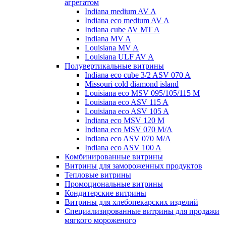
агрегатом
Indiana medium AV A
Indiana eco medium AV A
Indiana cube AV MT A
Indiana MV A
Louisiana MV A
Louisiana ULF AV A
Полувертикальные витрины
Indiana eco cube 3/2 ASV 070 A
Missouri cold diamond island
Louisiana eco MSV 095/105/115 M
Louisiana eco ASV 115 A
Louisiana eco ASV 105 A
Indiana eco MSV 120 M
Indiana eco MSV 070 M/A
Indiana eco ASV 070 M/A
Indiana eco ASV 100 A
Комбинированные витрины
Витрины для замороженных продуктов
Тепловые витрины
Промоциональные витрины
Кондитерские витрины
Витрины для хлебопекарских изделий
Специализированные витрины для продажи
мягкого мороженого