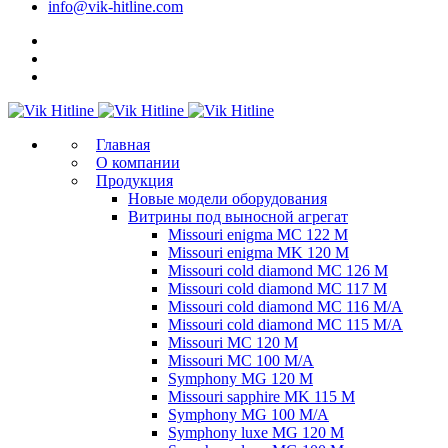
info@vik-hitline.com
Главная
О компании
Продукция
Новые модели оборудования
Витрины под выносной агрегат
Missouri enigma MC 122 M
Missouri enigma MK 120 M
Missouri cold diamond MC 126 M
Missouri cold diamond MC 117 M
Missouri cold diamond MC 116 M/A
Missouri cold diamond MC 115 M/A
Missouri MC 120 M
Missouri MC 100 M/A
Symphony MG 120 M
Missouri sapphire MK 115 M
Symphony MG 100 M/А
Symphony luxe MG 120 M