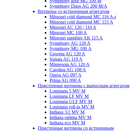
Symphony luxe MG 100 M
Symphony Duos AG 200 M/A
Витрины со встроенным агрегатом
Missouri cold diamond MC 116 A-r
Missouri cold diamond MC 115 A
Missouri AC 120 / 110 A
Missouri MC 100 A
Missouri sapphire AK 115 A
Symphony AG 120 A
Symphony MG 100 А
Georgia AG 120 A
Sonata AG 119 A
Minnesota AG 120 A
Carolina AG 108 A
Opera AG 097 A
Prima AG 090 A
Пристенные витрины с выносным агрегатом
Louisiana 5 MV M
Louisiana LF MV M
Louisiana ULF MV M
Louisiana roll-in MV M
Indiana 3/2 MV M
Indiana optima MV M
Indiana eco MV M
Пристенные витрины со встроенным