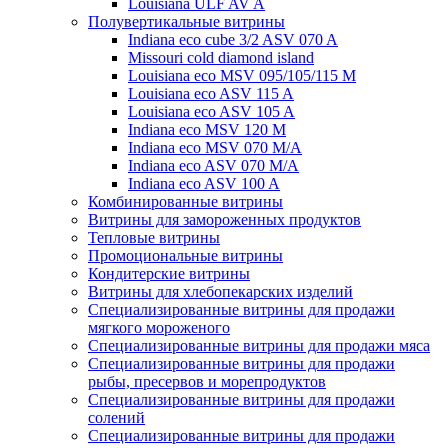
Louisiana ULF AV A
Полувертикальные витрины
Indiana eco cube 3/2 ASV 070 A
Missouri cold diamond island
Louisiana eco MSV 095/105/115 M
Louisiana eco ASV 115 A
Louisiana eco ASV 105 A
Indiana eco MSV 120 M
Indiana eco MSV 070 M/A
Indiana eco ASV 070 M/A
Indiana eco ASV 100 A
Комбинированные витрины
Витрины для замороженных продуктов
Тепловые витрины
Промоциональные витрины
Кондитерские витрины
Витрины для хлебопекарских изделий
Специализированные витрины для продажи
мягкого мороженого
Специализированные витрины для продажи мяса
Специализированные витрины для продажи
рыбы, пресервов и морепродуктов
Специализированные витрины для продажи
солений
Специализированные витрины для продажи