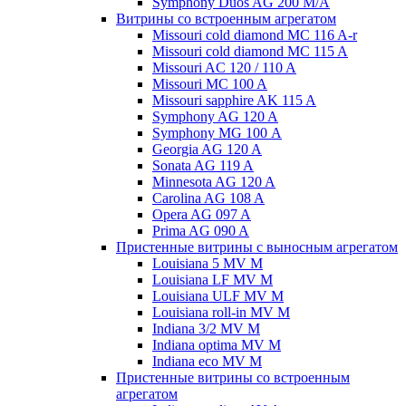
Symphony Duos AG 200 M/A
Витрины со встроенным агрегатом
Missouri cold diamond MC 116 A-r
Missouri cold diamond MC 115 A
Missouri AC 120 / 110 A
Missouri MC 100 A
Missouri sapphire AK 115 A
Symphony AG 120 A
Symphony MG 100 А
Georgia AG 120 A
Sonata AG 119 A
Minnesota AG 120 A
Carolina AG 108 A
Opera AG 097 A
Prima AG 090 A
Пристенные витрины с выносным агрегатом
Louisiana 5 MV M
Louisiana LF MV M
Louisiana ULF MV M
Louisiana roll-in MV M
Indiana 3/2 MV M
Indiana optima MV M
Indiana eco MV M
Пристенные витрины со встроенным
агрегатом