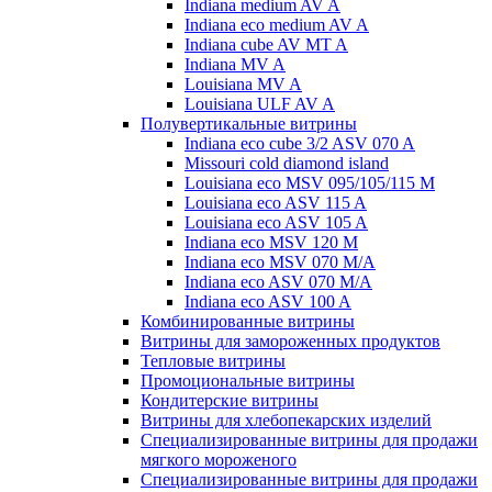
Indiana medium AV A
Indiana eco medium AV A
Indiana cube AV MT A
Indiana MV A
Louisiana MV A
Louisiana ULF AV A
Полувертикальные витрины
Indiana eco cube 3/2 ASV 070 A
Missouri cold diamond island
Louisiana eco MSV 095/105/115 M
Louisiana eco ASV 115 A
Louisiana eco ASV 105 A
Indiana eco MSV 120 M
Indiana eco MSV 070 M/A
Indiana eco ASV 070 M/A
Indiana eco ASV 100 A
Комбинированные витрины
Витрины для замороженных продуктов
Тепловые витрины
Промоциональные витрины
Кондитерские витрины
Витрины для хлебопекарских изделий
Специализированные витрины для продажи
мягкого мороженого
Специализированные витрины для продажи