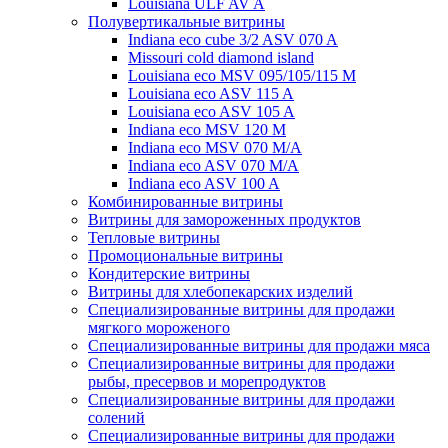
Louisiana ULF AV A
Полувертикальные витрины
Indiana eco cube 3/2 ASV 070 A
Missouri cold diamond island
Louisiana eco MSV 095/105/115 M
Louisiana eco ASV 115 A
Louisiana eco ASV 105 A
Indiana eco MSV 120 M
Indiana eco MSV 070 M/A
Indiana eco ASV 070 M/A
Indiana eco ASV 100 A
Комбинированные витрины
Витрины для замороженных продуктов
Тепловые витрины
Промоциональные витрины
Кондитерские витрины
Витрины для хлебопекарских изделий
Специализированные витрины для продажи
мягкого мороженого
Специализированные витрины для продажи мяса
Специализированные витрины для продажи
рыбы, пресервов и морепродуктов
Специализированные витрины для продажи
солений
Специализированные витрины для продажи