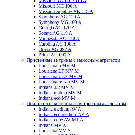
Missouri AC 120 / 110 A
Missouri MC 100 A
Missouri sapphire AK 115 A
Symphony AG 120 A
Symphony MG 100 А
Georgia AG 120 A
Sonata AG 119 A
Minnesota AG 120 A
Carolina AG 108 A
Opera AG 097 A
Prima AG 090 A
Пристенные витрины с выносным агрегатом
Louisiana 5 MV M
Louisiana LF MV M
Louisiana ULF MV M
Louisiana roll-in MV M
Indiana 3/2 MV M
Indiana optima MV M
Indiana eco MV M
Пристенные витрины со встроенным агрегатом
Indiana medium AV A
Indiana eco medium AV A
Indiana cube AV MT A
Indiana MV A
Louisiana MV A