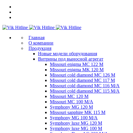
Главная
О компании
Продукция
Новые модели оборудования
Витрины под выносной агрегат
Missouri enigma MC 122 M
Missouri enigma MK 120 M
Missouri cold diamond MC 126 M
Missouri cold diamond MC 117 M
Missouri cold diamond MC 116 M/A
Missouri cold diamond MC 115 M/A
Missouri MC 120 M
Missouri MC 100 M/A
Symphony MG 120 M
Missouri sapphire MK 115 M
Symphony MG 100 M/А
Symphony luxe MG 120 M
Symphony luxe MG 100 M