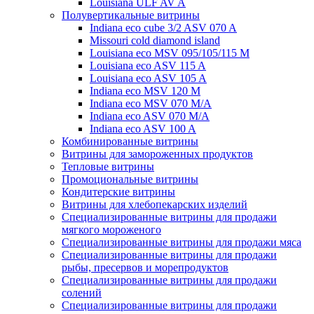
Louisiana ULF AV A
Полувертикальные витрины
Indiana eco cube 3/2 ASV 070 A
Missouri cold diamond island
Louisiana eco MSV 095/105/115 M
Louisiana eco ASV 115 A
Louisiana eco ASV 105 A
Indiana eco MSV 120 M
Indiana eco MSV 070 M/A
Indiana eco ASV 070 M/A
Indiana eco ASV 100 A
Комбинированные витрины
Витрины для замороженных продуктов
Тепловые витрины
Промоциональные витрины
Кондитерские витрины
Витрины для хлебопекарских изделий
Специализированные витрины для продажи
мягкого мороженого
Специализированные витрины для продажи мяса
Специализированные витрины для продажи
рыбы, пресервов и морепродуктов
Специализированные витрины для продажи
солений
Специализированные витрины для продажи