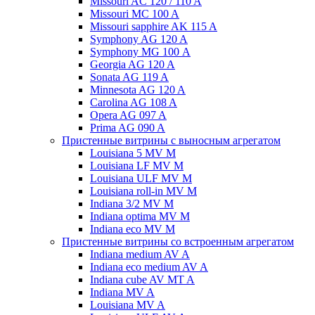
Missouri AC 120 / 110 A
Missouri MC 100 A
Missouri sapphire AK 115 A
Symphony AG 120 A
Symphony MG 100 А
Georgia AG 120 A
Sonata AG 119 A
Minnesota AG 120 A
Carolina AG 108 A
Opera AG 097 A
Prima AG 090 A
Пристенные витрины с выносным агрегатом
Louisiana 5 MV M
Louisiana LF MV M
Louisiana ULF MV M
Louisiana roll-in MV M
Indiana 3/2 MV M
Indiana optima MV M
Indiana eco MV M
Пристенные витрины со встроенным агрегатом
Indiana medium AV A
Indiana eco medium AV A
Indiana cube AV MT A
Indiana MV A
Louisiana MV A