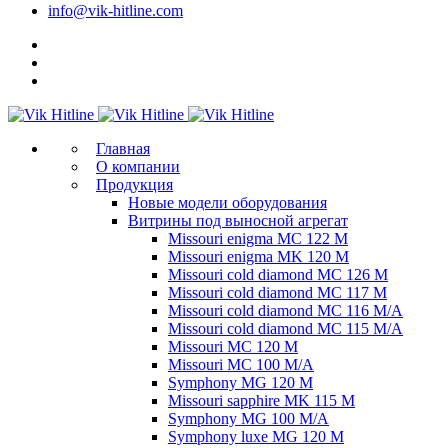
info@vik-hitline.com
Главная
О компании
Продукция
Новые модели оборудования
Витрины под выносной агрегат
Missouri enigma MC 122 M
Missouri enigma MK 120 M
Missouri cold diamond MC 126 M
Missouri cold diamond MC 117 M
Missouri cold diamond MC 116 M/A
Missouri cold diamond MC 115 M/A
Missouri MC 120 M
Missouri MC 100 M/A
Symphony MG 120 M
Missouri sapphire MK 115 M
Symphony MG 100 M/А
Symphony luxe MG 120 M