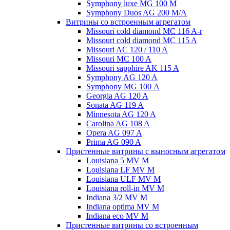
Symphony luxe MG 100 M
Symphony Duos AG 200 M/A
Витрины со встроенным агрегатом
Missouri cold diamond MC 116 A-r
Missouri cold diamond MC 115 A
Missouri AC 120 / 110 A
Missouri MC 100 A
Missouri sapphire AK 115 A
Symphony AG 120 A
Symphony MG 100 А
Georgia AG 120 A
Sonata AG 119 A
Minnesota AG 120 A
Carolina AG 108 A
Opera AG 097 A
Prima AG 090 A
Пристенные витрины с выносным агрегатом
Louisiana 5 MV M
Louisiana LF MV M
Louisiana ULF MV M
Louisiana roll-in MV M
Indiana 3/2 MV M
Indiana optima MV M
Indiana eco MV M
Пристенные витрины со встроенным