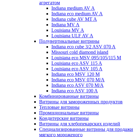
агрегатом
Indiana medium AV A
Indiana eco medium AV A
Indiana cube AV MT A
Indiana MV A
Louisiana MV A
Louisiana ULF AV A
Полувертикальные витрины
Indiana eco cube 3/2 ASV 070 A
Missouri cold diamond island
Louisiana eco MSV 095/105/115 M
Louisiana eco ASV 115 A
Louisiana eco ASV 105 A
Indiana eco MSV 120 M
Indiana eco MSV 070 M/A
Indiana eco ASV 070 M/A
Indiana eco ASV 100 A
Комбинированные витрины
Витрины для замороженных продуктов
Тепловые витрины
Промоциональные витрины
Кондитерские витрины
Витрины для хлебопекарских изделий
Специализированные витрины для продажи
мягкого мороженого