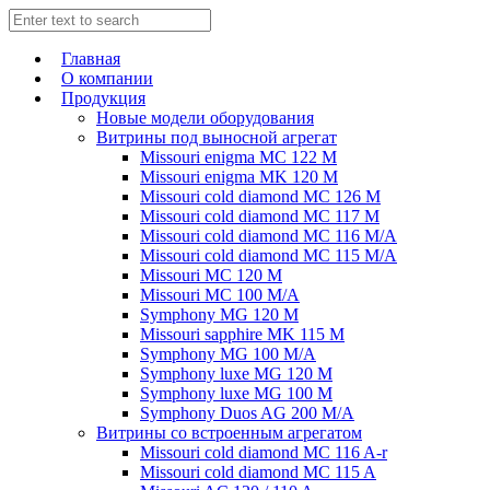
Главная
О компании
Продукция
Новые модели оборудования
Витрины под выносной агрегат
Missouri enigma MC 122 M
Missouri enigma MK 120 M
Missouri cold diamond MC 126 M
Missouri cold diamond MC 117 M
Missouri cold diamond MC 116 M/A
Missouri cold diamond MC 115 M/A
Missouri MC 120 M
Missouri MC 100 M/A
Symphony MG 120 M
Missouri sapphire MK 115 M
Symphony MG 100 M/А
Symphony luxe MG 120 M
Symphony luxe MG 100 M
Symphony Duos AG 200 M/A
Витрины со встроенным агрегатом
Missouri cold diamond MC 116 A-r
Missouri cold diamond MC 115 A