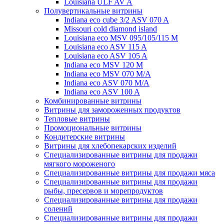
Louisiana ULF AV A
Полувертикальные витрины
Indiana eco cube 3/2 ASV 070 A
Missouri cold diamond island
Louisiana eco MSV 095/105/115 M
Louisiana eco ASV 115 A
Louisiana eco ASV 105 A
Indiana eco MSV 120 M
Indiana eco MSV 070 M/A
Indiana eco ASV 070 M/A
Indiana eco ASV 100 A
Комбинированные витрины
Витрины для замороженных продуктов
Тепловые витрины
Промоциональные витрины
Кондитерские витрины
Витрины для хлебопекарских изделий
Специализированные витрины для продажи
мягкого мороженого
Специализированные витрины для продажи мяса
Специализированные витрины для продажи
рыбы, пресервов и морепродуктов
Специализированные витрины для продажи
солений
Специализированные витрины для продажи