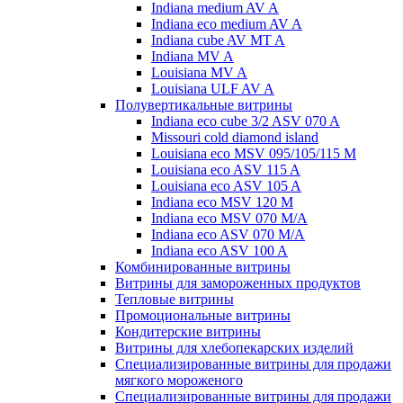
Indiana medium AV A
Indiana eco medium AV A
Indiana cube AV MT A
Indiana MV A
Louisiana MV A
Louisiana ULF AV A
Полувертикальные витрины
Indiana eco cube 3/2 ASV 070 A
Missouri cold diamond island
Louisiana eco MSV 095/105/115 M
Louisiana eco ASV 115 A
Louisiana eco ASV 105 A
Indiana eco MSV 120 M
Indiana eco MSV 070 M/A
Indiana eco ASV 070 M/A
Indiana eco ASV 100 A
Комбинированные витрины
Витрины для замороженных продуктов
Тепловые витрины
Промоциональные витрины
Кондитерские витрины
Витрины для хлебопекарских изделий
Специализированные витрины для продажи
мягкого мороженого
Специализированные витрины для продажи