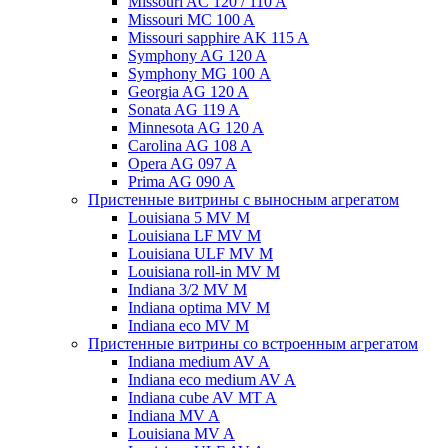
Missouri AC 120 / 110 A
Missouri MC 100 A
Missouri sapphire AK 115 A
Symphony AG 120 A
Symphony MG 100 А
Georgia AG 120 A
Sonata AG 119 A
Minnesota AG 120 A
Carolina AG 108 A
Opera AG 097 A
Prima AG 090 A
Пристенные витрины с выносным агрегатом
Louisiana 5 MV M
Louisiana LF MV M
Louisiana ULF MV M
Louisiana roll-in MV M
Indiana 3/2 MV M
Indiana optima MV M
Indiana eco MV M
Пристенные витрины со встроенным агрегатом
Indiana medium AV A
Indiana eco medium AV A
Indiana cube AV MT A
Indiana MV A
Louisiana MV A