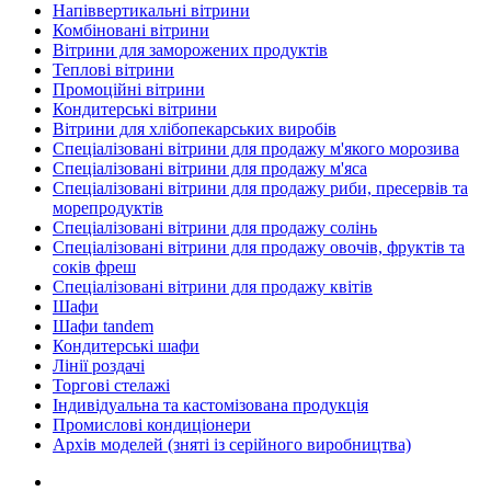
Напіввертикальні вітрини
Комбіновані вітрини
Вітрини для заморожених продуктів
Теплові вітрини
Промоційні вітрини
Кондитерські вітрини
Вітрини для хлібопекарських виробів
Спеціалізовані вітрини для продажу м'якого морозива
Спеціалізовані вітрини для продажу м'яса
Спеціалізовані вітрини для продажу риби, пресервів та
морепродуктів
Спеціалізовані вітрини для продажу солінь
Спеціалізовані вітрини для продажу овочів, фруктів та
соків фреш
Спеціалізовані вітрини для продажу квітів
Шафи
Шафи tandem
Кондитерські шафи
Лінії роздачі
Торгові стелажі
Індивідуальна та кастомізована продукція
Промислові кондиціонери
Архів моделей (зняті із серійного виробництва)