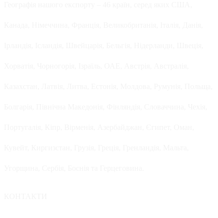
Географія нашого експорту – 46 країн, серед яких США,
Канада, Німеччина, Франція, Великобританія, Італія, Данія,
Ірландія, Ісландія, Швейцарія, Бельгія, Нідерланди, Швеція,
Хорватія, Чорногорія, Ізраїль, ОАЕ, Австрія, Австралія,
Казахстан, Латвія, Литва, Естонія, Молдова, Румунія, Польща,
Болгарія, Північна Македонія, Фінляндія, Словаччина, Чехія,
Португалія, Кіпр, Вірменія, Азербайджан, Єгипет, Оман,
Кувейт, Киргизстан, Грузія, Греція, Гренландія, Мальта,
Угорщина, Сербія, Боснія та Герцеговина.
КОНТАКТИ