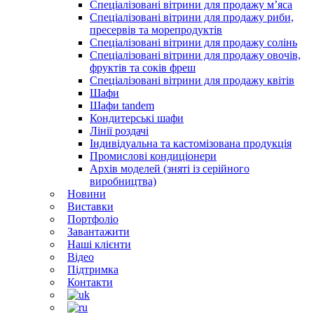
Спеціалізовані вітрини для продажу м’яса
Спеціалізовані вітрини для продажу риби,
пресервів та морепродуктів
Спеціалізовані вітрини для продажу солінь
Спеціалізовані вітрини для продажу овочів,
фруктів та соків фреш
Спеціалізовані вітрини для продажу квітів
Шафи
Шафи tandem
Кондитерські шафи
Лінії роздачі
Індивідуальна та кастомізована продукція
Промислові кондиціонери
Архів моделей (зняті із серійного
виробництва)
Новини
Виставки
Портфоліо
Завантажити
Наші клієнти
Відео
Підтримка
Контакти