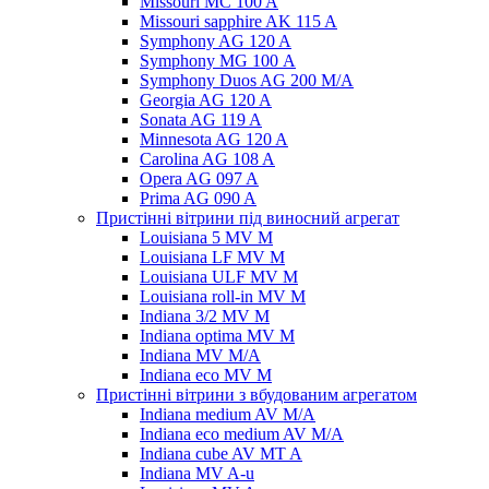
Missouri MC 100 A
Missouri sapphire AK 115 A
Symphony AG 120 A
Symphony MG 100 А
Symphony Duos AG 200 M/A
Georgia AG 120 A
Sonata AG 119 A
Minnesota AG 120 A
Carolina AG 108 A
Opera AG 097 A
Prima AG 090 A
Пристінні вітрини під виносний агрегат
Louisiana 5 MV M
Louisiana LF MV M
Louisiana ULF MV M
Louisiana roll-in MV M
Indiana 3/2 MV M
Indiana optima MV M
Indiana MV M/A
Indiana eco MV M
Пристінні вітрини з вбудованим агрегатом
Indiana medium AV M/A
Indiana eco medium AV M/A
Indiana cube AV MT A
Indiana MV A-u