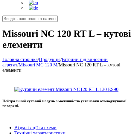
Missouri NC 120 RT L – кутові
елементи
Головна сторінка
/
Продукція
/
Вітрини під виносний
агрегат
/
Missouri MC 120 M
/
Missouri NC 120 RT L – кутові
елементи
Нейтральний кутовий модуль з можливістю установки охолоджуваної
поверхні.
Візуалізації та схеми
Технічні характеристики