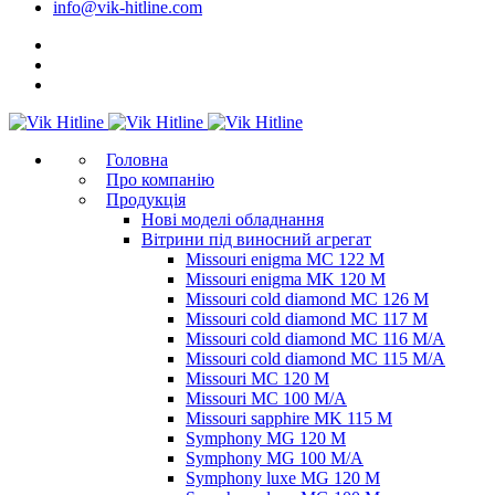
info@vik-hitline.com
Головна
Про компанію
Продукція
Нові моделі обладнання
Вітрини під виносний агрегат
Missouri enigma MC 122 M
Missouri enigma MK 120 M
Missouri cold diamond MC 126 M
Missouri cold diamond MC 117 M
Missouri cold diamond MC 116 M/A
Missouri cold diamond MC 115 M/A
Missouri MC 120 M
Missouri MC 100 M/A
Missouri sapphire MK 115 M
Symphony MG 120 M
Symphony MG 100 M/А
Symphony luxe MG 120 M