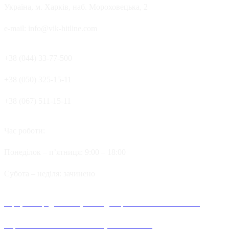
Україна, м. Харків, наб. Мороховецька, 2
e-mail: info@vik-hitline.com
+38 (044) 33-77-500
+38 (050) 325-15-11
+38 (067) 511-15-11
Час роботи:
Понеділок – п’ятниця: 9:00 – 18:00
Cубота – неділя: зачинено
Офіційні представництва та дилерів компанії Хітлайн в
Україні можна знайти в наступних містах: