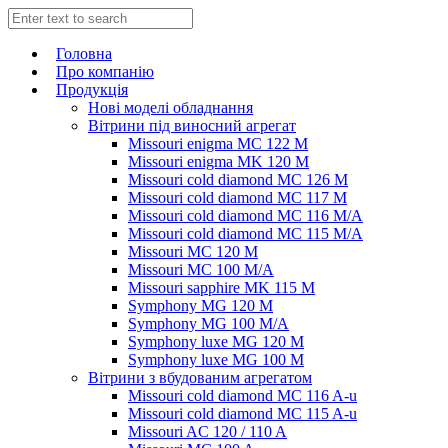
Головна
Про компанію
Продукція
Нові моделі обладнання
Вітрини під виносний агрегат
Missouri enigma MC 122 M
Missouri enigma MK 120 M
Missouri cold diamond MC 126 M
Missouri cold diamond MC 117 M
Missouri cold diamond MC 116 M/A
Missouri cold diamond MC 115 M/A
Missouri MC 120 M
Missouri MC 100 M/A
Missouri sapphire MK 115 M
Symphony MG 120 M
Symphony MG 100 M/А
Symphony luxe MG 120 M
Symphony luxe MG 100 M
Вітрини з вбудованим агрегатом
Missouri cold diamond MC 116 A-u
Missouri cold diamond MC 115 A-u
Missouri AC 120 / 110 A