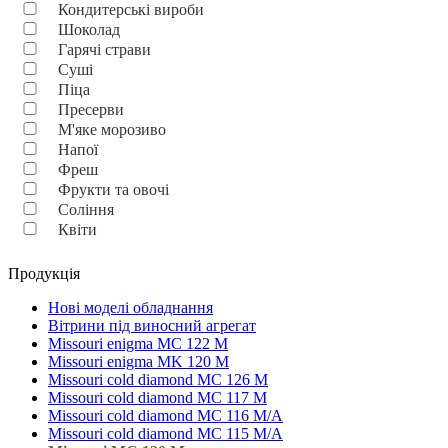
Кондитерські вироби
Шоколад
Гарячі страви
Суші
Піца
Пресерви
М'яке морозиво
Напої
Фреш
Фрукти та овочі
Соління
Квіти
Продукція
Нові моделі обладнання
Вітрини під виносний агрегат
Missouri enigma MC 122 M
Missouri enigma MK 120 M
Missouri cold diamond MC 126 M
Missouri cold diamond MC 117 M
Missouri cold diamond MC 116 M/A
Missouri cold diamond MC 115 M/A