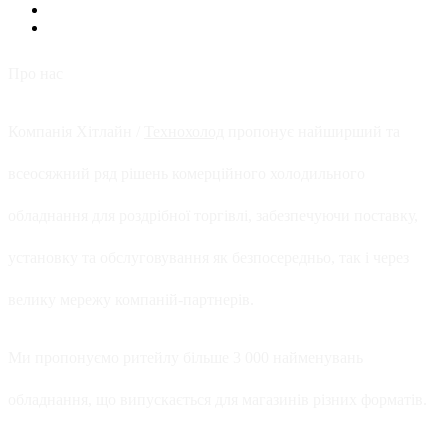
Про нас
Компанія Хітлайн /
Технохолод
пропонує найширший та
всеосяжний ряд рішень комерційного холодильного
обладнання для роздрібної торгівлі, забезпечуючи поставку,
установку та обслуговування як безпосередньо, так і через
велику мережу компаній-партнерів.
Ми пропонуємо ритейлу більше 3 000 найменувань
обладнання, що випускається для магазинів різних форматів.