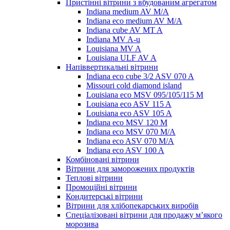
Пристінні вітрини з вбудованим агрегатом
Indiana medium AV M/A
Indiana eco medium AV M/A
Indiana cube AV MT A
Indiana MV A-u
Louisiana MV A
Louisiana ULF AV A
Напіввертикальні вітрини
Indiana eco cube 3/2 ASV 070 A
Missouri cold diamond island
Louisiana eco MSV 095/105/115 M
Louisiana eco ASV 115 A
Louisiana eco ASV 105 A
Indiana eco MSV 120 M
Indiana eco MSV 070 M/A
Indiana eco ASV 070 M/A
Indiana eco ASV 100 A
Комбіновані вітрини
Вітрини для заморожених продуктів
Теплові вітрини
Промоційні вітрини
Кондитерські вітрини
Вітрини для хлібопекарських виробів
Спеціалізовані вітрини для продажу м’якого
морозива