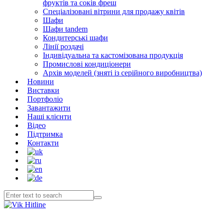
фруктів та соків фреш
Спеціалізовані вітрини для продажу квітів
Шафи
Шафи tandem
Кондитерські шафи
Лінії роздачі
Індивідуальна та кастомізована продукція
Промислові кондиціонери
Архів моделей (зняті із серійного виробництва)
Новини
Виставки
Портфоліо
Завантажити
Наші клієнти
Відео
Підтримка
Контакти