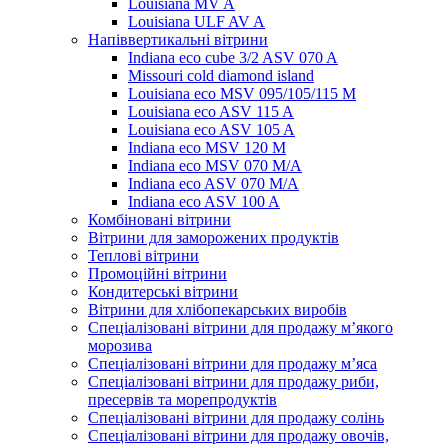
Louisiana MV A
Louisiana ULF AV A
Напіввертикальні вітрини
Indiana eco cube 3/2 ASV 070 A
Missouri cold diamond island
Louisiana eco MSV 095/105/115 M
Louisiana eco ASV 115 A
Louisiana eco ASV 105 A
Indiana eco MSV 120 M
Indiana eco MSV 070 M/A
Indiana eco ASV 070 M/A
Indiana eco ASV 100 A
Комбіновані вітрини
Вітрини для заморожених продуктів
Теплові вітрини
Промоційні вітрини
Кондитерські вітрини
Вітрини для хлібопекарських виробів
Спеціалізовані вітрини для продажу м’якого
морозива
Спеціалізовані вітрини для продажу м’яса
Спеціалізовані вітрини для продажу риби,
пресервів та морепродуктів
Спеціалізовані вітрини для продажу солінь
Спеціалізовані вітрини для продажу овочів,