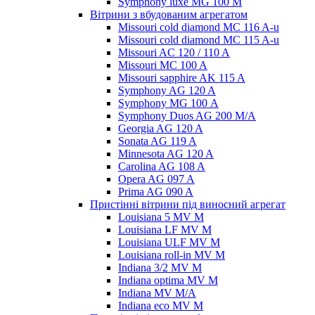
Symphony luxe MG 100 M
Вітрини з вбудованим агрегатом
Missouri cold diamond MC 116 A-u
Missouri cold diamond MC 115 A-u
Missouri AC 120 / 110 A
Missouri MC 100 A
Missouri sapphire AK 115 A
Symphony AG 120 A
Symphony MG 100 А
Symphony Duos AG 200 M/A
Georgia AG 120 A
Sonata AG 119 A
Minnesota AG 120 A
Carolina AG 108 A
Opera AG 097 A
Prima AG 090 A
Пристінні вітрини під виносний агрегат
Louisiana 5 MV M
Louisiana LF MV M
Louisiana ULF MV M
Louisiana roll-in MV M
Indiana 3/2 MV M
Indiana optima MV M
Indiana MV M/A
Indiana eco MV M