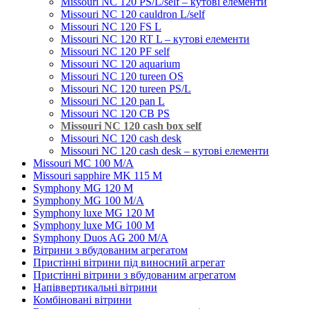
Missouri NC 120 PS/L/self – кутові елементи
Мissouri NC 120 cauldron L/self
Missouri NC 120 FS L
Missouri NC 120 RT L – кутові елементи
Мissouri NC 120 PF self
Missouri NC 120 aquarium
Missouri NC 120 tureen OS
Missouri NC 120 tureen PS/L
Missouri NC 120 pan L
Missouri NC 120 CB PS
Missouri NC 120 cash box self
Missouri NC 120 cash desk
Missouri NC 120 cash desk – кутові елементи
Missouri MC 100 M/A
Missouri sapphire MK 115 M
Symphony MG 120 M
Symphony MG 100 M/А
Symphony luxe MG 120 M
Symphony luxe MG 100 M
Symphony Duos AG 200 M/A
Вітрини з вбудованим агрегатом
Пристінні вітрини під виносний агрегат
Пристінні вітрини з вбудованим агрегатом
Напіввертикальні вітрини
Комбіновані вітрини