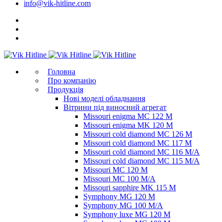
info@vik-hitline.com
Головна
Про компанію
Продукція
Нові моделі обладнання
Вітрини під виносний агрегат
Missouri enigma MC 122 M
Missouri enigma MK 120 M
Missouri cold diamond MC 126 M
Missouri cold diamond MC 117 M
Missouri cold diamond MC 116 M/A
Missouri cold diamond MC 115 M/A
Missouri MC 120 M
Missouri MC 100 M/A
Missouri sapphire MK 115 M
Symphony MG 120 M
Symphony MG 100 M/А
Symphony luxe MG 120 M