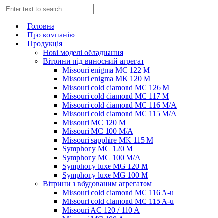
Головна
Про компанію
Продукція
Нові моделі обладнання
Вітрини під виносний агрегат
Missouri enigma MC 122 M
Missouri enigma MK 120 M
Missouri cold diamond MC 126 M
Missouri cold diamond MC 117 M
Missouri cold diamond MC 116 M/A
Missouri cold diamond MC 115 M/A
Missouri MC 120 M
Missouri MC 100 M/A
Missouri sapphire MK 115 M
Symphony MG 120 M
Symphony MG 100 M/А
Symphony luxe MG 120 M
Symphony luxe MG 100 M
Вітрини з вбудованим агрегатом
Missouri cold diamond MC 116 A-u
Missouri cold diamond MC 115 A-u
Missouri AC 120 / 110 A