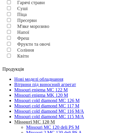
Гарячі страви
Суші
Піца
Пресерви
М'яке морозиво
Напої
Фреш
Фрукти та овочі
Соління
Квіти
Продукція
Нові моделі обладнання
Вітрини під виносний агрегат
Missouri enigma MC 122 M
Missouri enigma MK 120 M
Missouri cold diamond MC 126 M
Missouri cold diamond MC 117 M
Missouri cold diamond MC 116 M/A
Missouri cold diamond MC 115 M/A
Missouri MC 120 M
Missouri MC 120 deli PS M
Missouri 2 MC 120 deli PS A