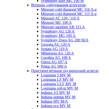
Symphony luxe MG 100 M
Вітрини з вбудованим агрегатом
Missouri cold diamond MC 116 A-u
Missouri cold diamond MC 115 A-u
Missouri AC 120 / 110 A
Missouri MC 100 A
Missouri sapphire AK 115 A
Symphony AG 120 A
Symphony MG 100 А
Symphony Duos AG 200 M/A
Georgia AG 120 A
Sonata AG 119 A
Minnesota AG 120 A
Carolina AG 108 A
Opera AG 097 A
Prima AG 090 A
Пристінні вітрини під виносний агрегат
Louisiana 5 MV M
Louisiana LF MV M
Louisiana ULF MV M
Louisiana roll-in MV M
Indiana 3/2 MV M
Indiana optima MV M
Indiana MV M/A
Indiana eco MV M