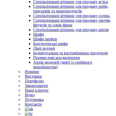
Спеціалізовані вітрини для продажу м’яса
Спеціалізовані вітрини для продажу риби,
пресервів та морепродуктів
Спеціалізовані вітрини для продажу солінь
Спеціалізовані вітрини для продажу овочів,
фруктів та соків фреш
Спеціалізовані вітрини для продажу квітів
Шафи
Шафи tandem
Кондитерські шафи
Лінії роздачі
Індивідуальна та кастомізована продукція
Промислові кондиціонери
Архів моделей (зняті із серійного
виробництва)
Новини
Виставки
Портфоліо
Завантажити
Наші клієнти
Відео
Підтримка
Контакти