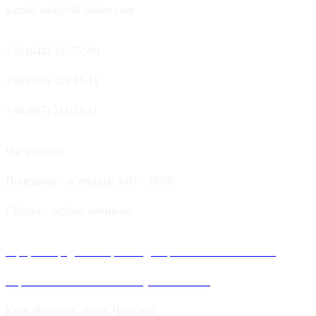
e-mail: info@vik-hitline.com
+38 (044) 33-77-500
+38 (050) 325-15-11
+38 (067) 511-15-11
Час роботи:
Понеділок – п’ятниця: 9:00 – 18:00
Cубота – неділя: зачинено
Офіційні представництва та дилерів компанії Хітлайн в
Україні можна знайти в наступних містах:
Київ, Вінниця, Львів, Чернівці