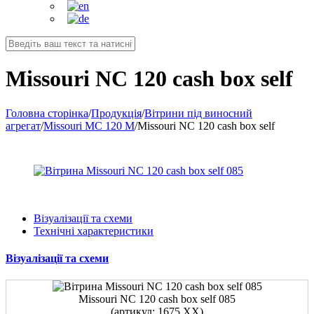
Missouri NC 120 cash box self
Головна сторінка
/
Продукція
/
Вітрини під виносний
агрегат
/
Missouri MC 120 M
/
Missouri NC 120 cash box self
Візуалізації та схеми
Технічні характеристики
Візуалізації та схеми
Missouri NC 120 cash box self 085
(артикул: 1675.XX)