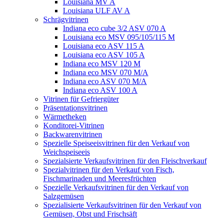
Louisiana MV A
Louisiana ULF AV A
Schrägvitrinen
Indiana eco cube 3/2 ASV 070 A
Louisiana eco MSV 095/105/115 M
Louisiana eco ASV 115 A
Louisiana eco ASV 105 A
Indiana eco MSV 120 M
Indiana eco MSV 070 M/A
Indiana eco ASV 070 M/A
Indiana eco ASV 100 A
Vitrinen für Gefriergüter
Präsentationsvitrinen
Wärmetheken
Konditorei-Vitrinen
Backwarenvitrinen
Spezielle Speiseeisvitrinen für den Verkauf von
Weichspeiseeis
Spezialsierte Verkaufsvitrinen für den Fleischverkauf
Spezialvitrinen für den Verkauf von Fisch,
Fischmarinaden und Meeresfrüchten
Spezielle Verkaufsvitrinen für den Verkauf von
Salzgemüsen
Spezialisierte Verkaufsvitrinen für den Verkauf von
Gemüsen, Obst und Frischsäft