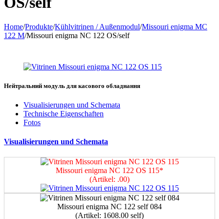
OS/self
Home
/
Produkte
/
Kühlvitrinen / Außenmodul
/
Missouri enigma MC
122 M
/
Мissouri enigma NC 122 OS/self
Нейтральний модуль для касового обладнання
Visualisierungen und Schemata
Technische Eigenschaften
Fotos
Visualisierungen und Schemata
Мissouri enigma NC 122 OS 115*
(Artikel: .00)
Мissouri enigma NC 122 self 084
(Artikel: 1608.00 self)