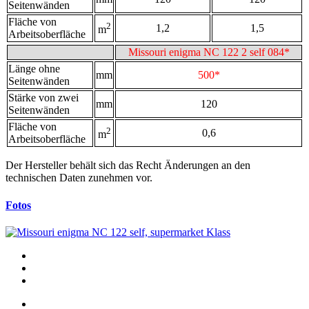
Seitenwänden
Fläche von
2
1,2
1,5
m
Arbeitsoberfläche
Мissouri enigma NC 122 2 self 084*
Länge ohne
mm
500*
Seitenwänden
Stärke von zwei
mm
120
Seitenwänden
Fläche von
2
0,6
m
Arbeitsoberfläche
Der Hersteller behält sich das Recht Änderungen an den
technischen Daten zunehmen vor.
Fotos