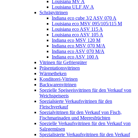
Louisiana MV A
Louisiana ULF AV A
Schrägvitrinen
Indiana eco cube 3/2 ASV 070 A
Louisiana eco MSV 095/105/115 M
Louisiana eco ASV 115 A
Louisiana eco ASV 105 A
Indiana eco MSV 120 M
Indiana eco MSV 070 M/A
Indiana eco ASV 070 M/A
Indiana eco ASV 100 A
Vitrinen für Gefriergüter
Präsentationsvitrinen
Wärmetheken
Konditorei-Vitrinen
Backwarenvitrinen
Spezielle Speiseeisvitrinen für den Verkauf von
Weichspeiseeis
Spezialsierte Verkaufsvitrinen für den
Fleischverkauf
Spezialvitrinen für den Verkauf von Fisch,
Fischmarinaden und Meeresfrüchten
Spezielle Verkaufsvitrinen für den Verkauf von
Salzgemüsen
Spezialisierte Verkaufsvitrinen für den Verkauf