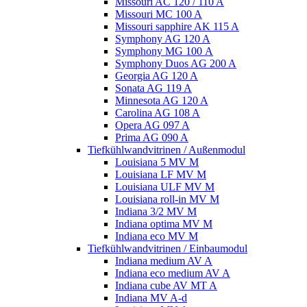
Missouri AC 120 / 110 A
Missouri MC 100 A
Missouri sapphire AK 115 A
Symphony AG 120 A
Symphony MG 100 А
Symphony Duos AG 200 A
Georgia AG 120 A
Sonata AG 119 A
Minnesota AG 120 A
Carolina AG 108 A
Opera AG 097 A
Prima AG 090 A
Tiefkühlwandvitrinen / Außenmodul
Louisiana 5 MV M
Louisiana LF MV M
Louisiana ULF MV M
Louisiana roll-in MV M
Indiana 3/2 MV M
Indiana optima MV M
Indiana eco MV M
Tiefkühlwandvitrinen / Einbaumodul
Indiana medium AV A
Indiana eco medium AV A
Indiana cube AV MT A
Indiana MV A-d