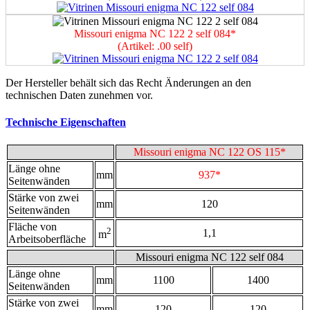
Мissouri enigma NC 122 2 self 084*
(Artikel: .00 self)
Der Hersteller behält sich das Recht Änderungen an den
technischen Daten zunehmen vor.
Technische Eigenschaften
Мissouri enigma NC 122 OS 115*
Länge ohne
mm
937*
Seitenwänden
Stärke von zwei
mm
120
Seitenwänden
Fläche von
2
1,1
m
Arbeitsoberfläche
Мissouri enigma NC 122 self 084
Länge ohne
mm
1100
1400
Seitenwänden
Stärke von zwei
mm
120
120