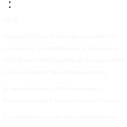
Über uns
Hitline Gesellschaft bietet die breiteste und umfassendste Anzahl
von Lösungen der Geschäftskühlausrüstung für Einzelhandel an,
und gewährleistet Lieferung, Einstellung und Wartung sowohl firekt
als auch via umfangreiche Kette von Partnergesellschaften.
Wir bieten für Retail mehr als 3.000 Bezeichnungen der
herstellenden Ausrüstung für Geschäfte verschiedener Formate an.
Geografie unseres Exports ist 43 Länder, darunter die Vereinigten