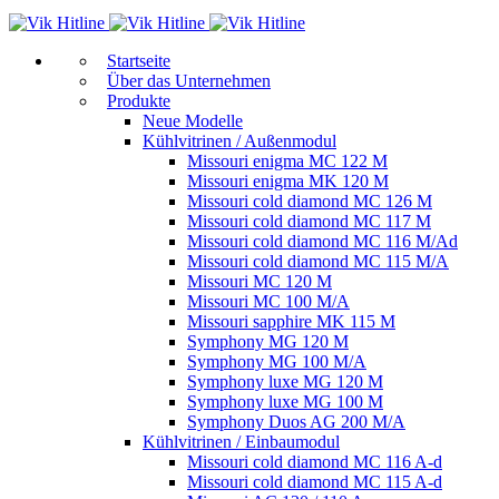
Start­sei­te
Über das Unternehmen
Produkte
Neue Modelle
Kühlvitrinen / Außenmodul
Missouri enigma MC 122 M
Missouri enigma MK 120 M
Missouri cold diamond MC 126 M
Missouri cold diamond MC 117 M
Missouri cold diamond MC 116 M/Ad
Missouri cold diamond MC 115 M/A
Missouri MC 120 M
Missouri MC 100 M/A
Missouri sapphire MK 115 M
Symphony MG 120 M
Symphony MG 100 M/А
Symphony luxe MG 120 M
Symphony luxe MG 100 M
Symphony Duos AG 200 M/A
Kühlvitrinen / Einbaumodul
Missouri cold diamond MC 116 A-d
Missouri cold diamond MC 115 A-d