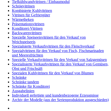
Tiefkühlwandvitrinen / Einbaumodul
Schrägvitrinen
Кombinierte Kuhlvitrinen
Vitrinen für Gefriergüter
Wärmetheken
Präsentationsvitrinen
Konditorei-Vitrinen
Backwarenvitrinen
Spezielle Speiseeisvitrinen für den Verkauf von
Weichspeiseeis
Spezialsierte Verkaufsvitrinen für den Fleischverkauf
Spezialvitrinen für den Verkauf von Fisch, Fischmarinaden
und Meeresfrüchten
Spezielle Verkaufsvitrinen für den Verkauf von Salzgemüsen
Spezialisierte Verkaufsvitrinen für den Verkauf von Gemüsen,
Obst und Frischsäft
Spezialen Kuhlvitrinen für den Verkauf von Blumen
Schränke
Schränke tandem
Schränke für Konditorei
Ausgabelinien
Individuell gefertigte und kundenbezogene Erzeugnisse
Archiv der Modelle (aus der Serienproduktion ausgeschieden)