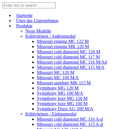
Start­sei­te
Über das Unternehmen
Produkte
Neue Modelle
Kühlvitrinen / Außenmodul
Missouri enigma MC 122 M
Missouri enigma MK 120 M
Missouri cold diamond MC 126 M
Missouri cold diamond MC 117 M
Missouri cold diamond MC 116 M/Ad
Missouri cold diamond MC 115 M/A
Missouri MC 120 M
Missouri MC 100 M/A
Missouri sapphire MK 115 M
Symphony MG 120 M
Symphony MG 100 M/А
Symphony luxe MG 120 M
Symphony luxe MG 100 M
Symphony Duos AG 200 M/A
Kühlvitrinen / Einbaumodul
Missouri cold diamond MC 116 A-d
Missouri cold diamond MC 115 A-d