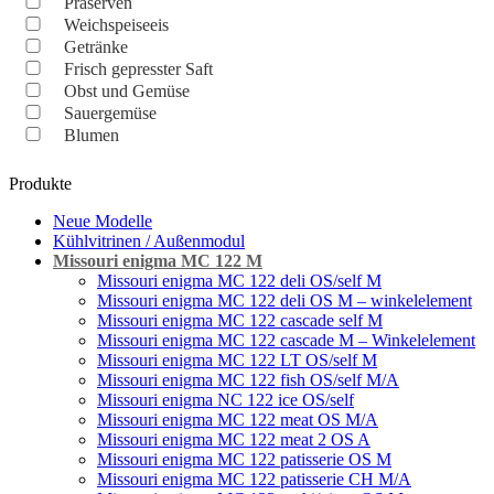
Präserven
Weichspeiseeis
Getränke
Frisch gepresster Saft
Obst und Gemüse
Sauergemüse
Blumen
Produkte
Neue Modelle
Kühlvitrinen / Außenmodul
Missouri enigma MC 122 M
Missouri enigma MC 122 deli OS/self M
Missouri enigma MC 122 deli OS M – winkelelement
Missouri enigma MC 122 cascade self M
Missouri enigma MC 122 cascade M – Winkelelement
Missouri enigma MC 122 LT OS/self M
Missouri enigma MC 122 fish OS/self M/A
Missouri enigma NC 122 ice OS/self
Missouri enigma MC 122 meat OS M/A
Missouri enigma MC 122 meat 2 OS A
Missouri enigma MC 122 patisserie OS M
Missouri enigma MC 122 patisserie CH M/A