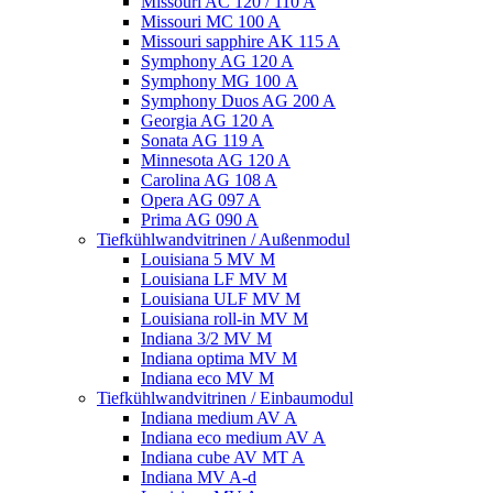
Missouri AC 120 / 110 A
Missouri MC 100 A
Missouri sapphire AK 115 A
Symphony AG 120 A
Symphony MG 100 А
Symphony Duos AG 200 A
Georgia AG 120 A
Sonata AG 119 A
Minnesota AG 120 A
Carolina AG 108 A
Opera AG 097 A
Prima AG 090 A
Tiefkühlwandvitrinen / Außenmodul
Louisiana 5 MV M
Louisiana LF MV M
Louisiana ULF MV M
Louisiana roll-in MV M
Indiana 3/2 MV M
Indiana optima MV M
Indiana eco MV M
Tiefkühlwandvitrinen / Einbaumodul
Indiana medium AV A
Indiana eco medium AV A
Indiana cube AV MT A
Indiana MV A-d