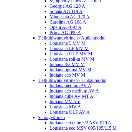
Symphony Duos AG 200 A
Georgia AG 120 A
Sonata AG 119 A
Minnesota AG 120 A
Carolina AG 108 A
Opera AG 097 A
Prima AG 090 A
Tiefkühlwandvitrinen / Außenmodul
Louisiana 5 MV M
Louisiana LF MV M
Louisiana ULF MV M
Louisiana roll-in MV M
Indiana 3/2 MV M
Indiana optima MV M
Indiana eco MV M
Tiefkühlwandvitrinen / Einbaumodul
Indiana medium AV A
Indiana eco medium AV A
Indiana cube AV MT A
Indiana MV A-d
Louisiana MV A
Louisiana ULF AV A
Schrägvitrinen
Indiana eco cube 3/2 ASV 070 A
Louisiana eco MSV 095/105/115 M