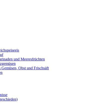
eichspeiseeis
auf
marinaden und Meeresfrüchten
alzgemüsen
on Gemüsen, Obst und Frischsäft
en
nisse
geschieden)