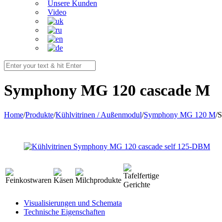
Unsere Kunden
Video
Symphony MG 120 cascade M
Home
/
Produkte
/
Kühlvitrinen / Außenmodul
/
Symphony MG 120 M
/
S
Visualisierungen und Schemata
Technische Eigenschaften