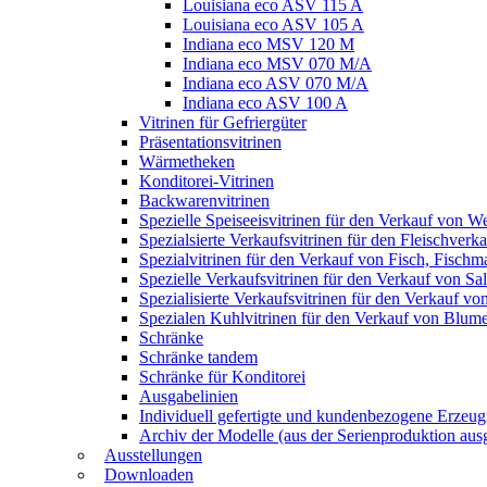
Louisiana eco ASV 115 A
Louisiana eco ASV 105 A
Indiana eco MSV 120 M
Indiana eco MSV 070 M/A
Indiana eco ASV 070 M/A
Indiana eco ASV 100 A
Vitrinen für Gefriergüter
Präsentationsvitrinen
Wärmetheken
Konditorei-Vitrinen
Backwarenvitrinen
Spezielle Speiseeisvitrinen für den Verkauf von W
Spezialsierte Verkaufsvitrinen für den Fleischverk
Spezialvitrinen für den Verkauf von Fisch, Fisch
Spezielle Verkaufsvitrinen für den Verkauf von S
Spezialisierte Verkaufsvitrinen für den Verkauf v
Spezialen Kuhlvitrinen für den Verkauf von Blum
Schränke
Schränke tandem
Schränke für Konditorei
Ausgabelinien
Individuell gefertigte und kundenbezogene Erzeug
Archiv der Modelle (aus der Serienproduktion aus
Ausstellungen
Downloaden