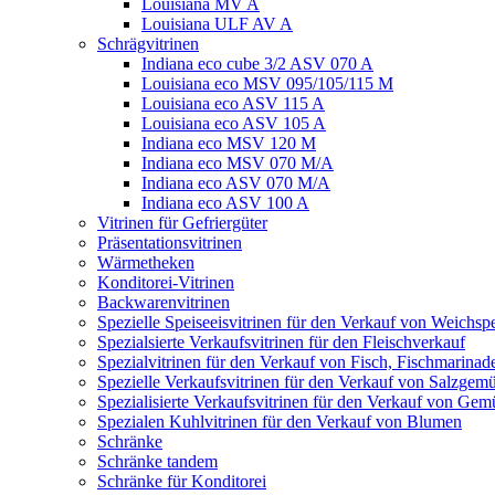
Louisiana MV A
Louisiana ULF AV A
Schrägvitrinen
Indiana eco cube 3/2 ASV 070 A
Louisiana eco MSV 095/105/115 M
Louisiana eco ASV 115 A
Louisiana eco ASV 105 A
Indiana eco MSV 120 M
Indiana eco MSV 070 M/A
Indiana eco ASV 070 M/A
Indiana eco ASV 100 A
Vitrinen für Gefriergüter
Präsentationsvitrinen
Wärmetheken
Konditorei-Vitrinen
Backwarenvitrinen
Spezielle Speiseeisvitrinen für den Verkauf von Weichspe
Spezialsierte Verkaufsvitrinen für den Fleischverkauf
Spezialvitrinen für den Verkauf von Fisch, Fischmarina
Spezielle Verkaufsvitrinen für den Verkauf von Salzgem
Spezialisierte Verkaufsvitrinen für den Verkauf von Gem
Spezialen Kuhlvitrinen für den Verkauf von Blumen
Schränke
Schränke tandem
Schränke für Konditorei