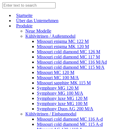
Start­sei­te
Über das Unternehmen
Produkte
Neue Modelle
Kühlvitrinen / Außenmodul
Missouri enigma MC 122 M
Missouri enigma MK 120 M
Missouri cold diamond MC 126 M
Missouri cold diamond MC 117 M
Missouri cold diamond MC 116 M/Ad
Missouri cold diamond MC 115 M/A
Missouri MC 120 M
Missouri MC 100 M/A
Missouri sapphire MK 115 M
Symphony MG 120 M
Symphony MG 100 M/А
Symphony luxe MG 120 M
Symphony luxe MG 100 M
Symphony Duos AG 200 M/A
Kühlvitrinen / Einbaumodul
Missouri cold diamond MC 116 A-d
Missouri cold diamond MC 115 A-d