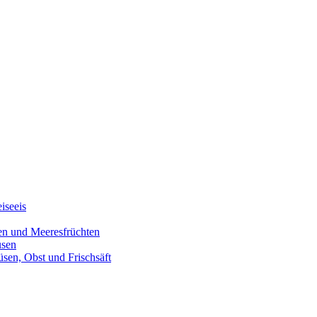
iseeis
den und Meeresfrüchten
üsen
üsen, Obst und Frischsäft