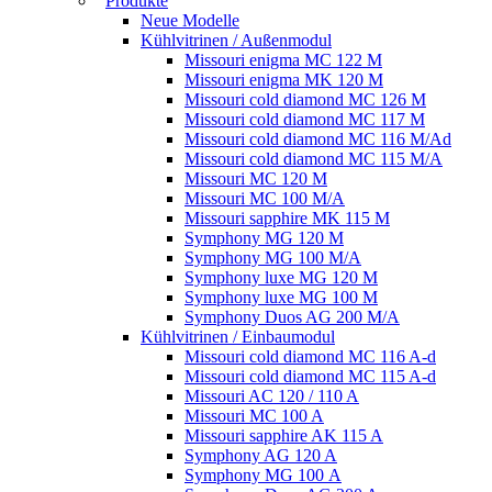
Produkte
Neue Modelle
Kühlvitrinen / Außenmodul
Missouri enigma MC 122 M
Missouri enigma MK 120 M
Missouri cold diamond MC 126 M
Missouri cold diamond MC 117 M
Missouri cold diamond MC 116 M/Ad
Missouri cold diamond MC 115 M/A
Missouri MC 120 M
Missouri MC 100 M/A
Missouri sapphire MK 115 M
Symphony MG 120 M
Symphony MG 100 M/А
Symphony luxe MG 120 M
Symphony luxe MG 100 M
Symphony Duos AG 200 M/A
Kühlvitrinen / Einbaumodul
Missouri cold diamond MC 116 A-d
Missouri cold diamond MC 115 A-d
Missouri AC 120 / 110 A
Missouri MC 100 A
Missouri sapphire AK 115 A
Symphony AG 120 A
Symphony MG 100 А