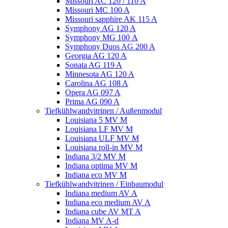
Missouri AC 120 / 110 A
Missouri MC 100 A
Missouri sapphire AK 115 A
Symphony AG 120 A
Symphony MG 100 А
Symphony Duos AG 200 A
Georgia AG 120 A
Sonata AG 119 A
Minnesota AG 120 A
Carolina AG 108 A
Opera AG 097 A
Prima AG 090 A
Tiefkühlwandvitrinen / Außenmodul
Louisiana 5 MV M
Louisiana LF MV M
Louisiana ULF MV M
Louisiana roll-in MV M
Indiana 3/2 MV M
Indiana optima MV M
Indiana eco MV M
Tiefkühlwandvitrinen / Einbaumodul
Indiana medium AV A
Indiana eco medium AV A
Indiana cube AV MT A
Indiana MV A-d