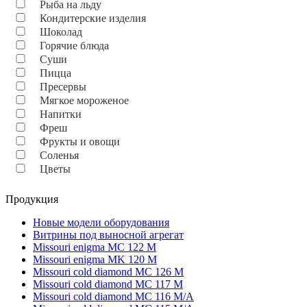
Рыба на льду
Кондитерские изделия
Шоколад
Горячие блюда
Суши
Пицца
Пресервы
Мягкое мороженое
Напитки
Фреш
Фрукты и овощи
Соленья
Цветы
Продукция
Новые модели оборудования
Витрины под выносной агрегат
Missouri enigma MC 122 M
Missouri enigma MK 120 M
Missouri cold diamond MC 126 M
Missouri cold diamond MC 117 M
Missouri cold diamond MC 116 M/A