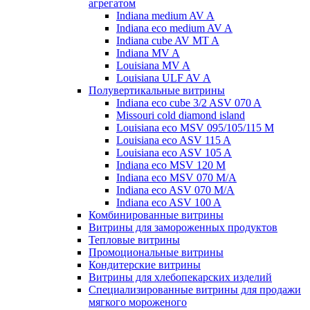
агрегатом
Indiana medium AV A
Indiana eco medium AV A
Indiana cube AV MT A
Indiana MV A
Louisiana MV A
Louisiana ULF AV A
Полувертикальные витрины
Indiana eco cube 3/2 ASV 070 A
Missouri cold diamond island
Louisiana eco MSV 095/105/115 M
Louisiana eco ASV 115 A
Louisiana eco ASV 105 A
Indiana eco MSV 120 M
Indiana eco MSV 070 M/A
Indiana eco ASV 070 M/A
Indiana eco ASV 100 A
Комбинированные витрины
Витрины для замороженных продуктов
Тепловые витрины
Промоциональные витрины
Кондитерские витрины
Витрины для хлебопекарских изделий
Специализированные витрины для продажи
мягкого мороженого