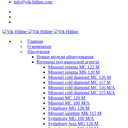
info@vik-hitline.com
Главная
О компании
Продукция
Новые модели оборудования
Витрины под выносной агрегат
Missouri enigma MC 122 M
Missouri enigma MK 120 M
Missouri cold diamond MC 126 M
Missouri cold diamond MC 117 M
Missouri cold diamond MC 116 M/A
Missouri cold diamond MC 115 M/A
Missouri MC 120 M
Missouri MC 100 M/A
Symphony MG 120 M
Missouri sapphire MK 115 M
Symphony MG 100 M/А
Symphony luxe MG 120 M