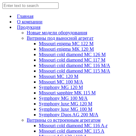
Главная
О компании
Продукция
Новые модели оборудования
Витрины под выносной агрегат
Missouri enigma MC 122 M
Missouri enigma MK 120 M
Missouri cold diamond MC 126 M
Missouri cold diamond MC 117 M
Missouri cold diamond MC 116 M/A
Missouri cold diamond MC 115 M/A
Missouri MC 120 M
Missouri MC 100 M/A
Symphony MG 120 M
Missouri sapphire MK 115 M
Symphony MG 100 M/А
Symphony luxe MG 120 M
Symphony luxe MG 100 M
Symphony Duos AG 200 M/A
Витрины со встроенным агрегатом
Missouri cold diamond MC 116 A-r
Missouri cold diamond MC 115 A