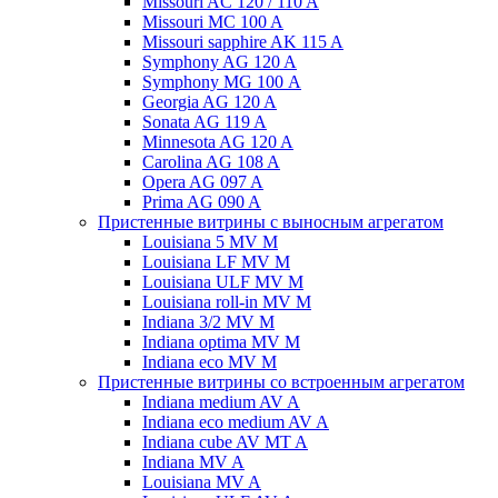
Missouri AC 120 / 110 A
Missouri MC 100 A
Missouri sapphire AK 115 A
Symphony AG 120 A
Symphony MG 100 А
Georgia AG 120 A
Sonata AG 119 A
Minnesota AG 120 A
Carolina AG 108 A
Opera AG 097 A
Prima AG 090 A
Пристенные витрины с выносным агрегатом
Louisiana 5 MV M
Louisiana LF MV M
Louisiana ULF MV M
Louisiana roll-in MV M
Indiana 3/2 MV M
Indiana optima MV M
Indiana eco MV M
Пристенные витрины со встроенным агрегатом
Indiana medium AV A
Indiana eco medium AV A
Indiana cube AV MT A
Indiana MV A
Louisiana MV A