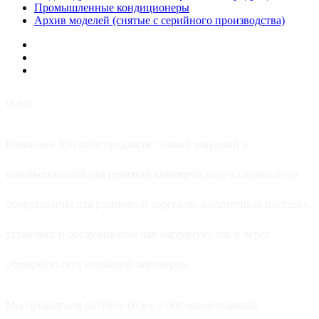
Промышленные кондиционеры
Архив моделей (снятые с серийного производства)
О нас
Компания Хитлайн предлагает самый широкий и
всеобъемлющий ряд решений коммерческого холодильного
оборудования для розничной торговли, обеспечивая поставку,
установку и обслуживание как напрямую, так и через
обширную сеть компаний-партнеров.
Мы предлагаем ритейлу более 3 000 наименований