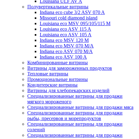
Louisiana ULF AV A
Полувертикальные витрины
Indiana eco cube 3/2 ASV 070 A
Missouri cold diamond island
Louisiana eco MSV 095/105/115 M
Louisiana eco ASV 115 A
Louisiana eco ASV 105 A
Indiana eco MSV 120 M
Indiana eco MSV 070 M/A
Indiana eco ASV 070 M/A
Indiana eco ASV 100 A
Комбинированные витрины
Витрины для замороженных продуктов
Тепловые витрины
Промоциональные витрины
Кондитерские витрины
Витрины для хлебопекарских изделий
Специализированные витрины для продажи
мягкого мороженого
Специализированные витрины для продажи мяса
Специализированные витрины для продажи
рыбы, пресервов и морепродуктов
Специализированные витрины для продажи
солений
Специализированные витрины для продажи