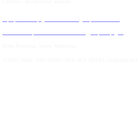
Суббота – воскресенье: закрыто
Официальные представительства и дилеров компании
Хитлайн в Украине можно найти в следующих городах:
Киев, Винница, Львов, Черновцы
© ООО "ВИК "ХИТЛАЙН" 2026. ВСЕ ПРАВА ЗАЩИЩЕНЫ