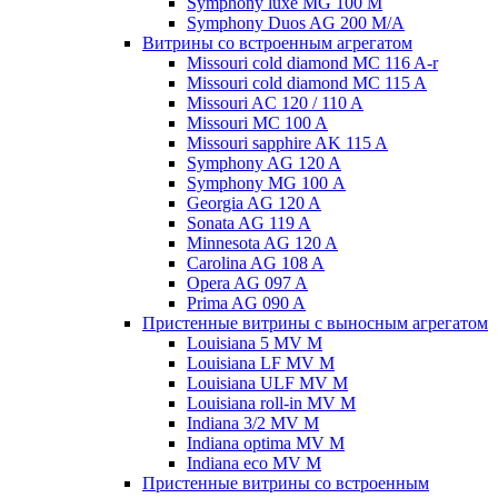
Symphony luxe MG 100 M
Symphony Duos AG 200 M/A
Витрины со встроенным агрегатом
Missouri cold diamond MC 116 A-r
Missouri cold diamond MC 115 A
Missouri AC 120 / 110 A
Missouri MC 100 A
Missouri sapphire AK 115 A
Symphony AG 120 A
Symphony MG 100 А
Georgia AG 120 A
Sonata AG 119 A
Minnesota AG 120 A
Carolina AG 108 A
Opera AG 097 A
Prima AG 090 A
Пристенные витрины с выносным агрегатом
Louisiana 5 MV M
Louisiana LF MV M
Louisiana ULF MV M
Louisiana roll-in MV M
Indiana 3/2 MV M
Indiana optima MV M
Indiana eco MV M
Пристенные витрины со встроенным