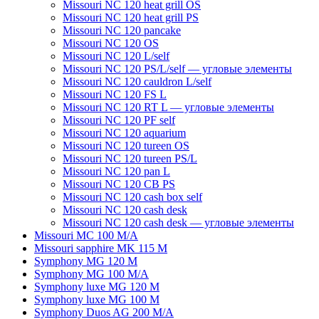
Мissouri NC 120 heat grill OS
Мissouri NC 120 heat grill PS
Мissouri NC 120 pancake
Missouri NC 120 OS
Missouri NC 120 L/self
Missouri NC 120 PS/L/self — угловые элементы
Мissouri NC 120 cauldron L/self
Missouri NC 120 FS L
Missouri NC 120 RT L — угловые элементы
Мissouri NC 120 PF self
Missouri NC 120 aquarium
Missouri NC 120 tureen OS
Missouri NC 120 tureen PS/L
Missouri NC 120 pan L
Missouri NC 120 CB PS
Missouri NC 120 cash box self
Missouri NC 120 cash desk
Missouri NC 120 cash desk — угловые элементы
Missouri MC 100 M/A
Missouri sapphire MK 115 M
Symphony MG 120 M
Symphony MG 100 M/А
Symphony luxe MG 120 M
Symphony luxe MG 100 M
Symphony Duos AG 200 M/A