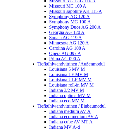
Missouri AC 120 / 110 A
Missouri MC 100 A
Missouri sapphire AK 115 A
Symphony AG 120 A
Symphony MG 100 А
Symphony Duos AG 200 A
Georgia AG 120 A
Sonata AG 119 A
Minnesota AG 120 A
Carolina AG 108 A
Opera AG 097 A
Prima AG 090 A
Tiefkühlwandvitrinen / Außenmodul
Louisiana 5 MV M
Louisiana LF MV M
Louisiana ULF MV M
Louisiana roll-in MV M
Indiana 3/2 MV M
Indiana optima MV M
Indiana eco MV M
Tiefkühlwandvitrinen / Einbaumodul
Indiana medium AV A
Indiana eco medium AV A
Indiana cube AV MT A
Indiana MV A-d