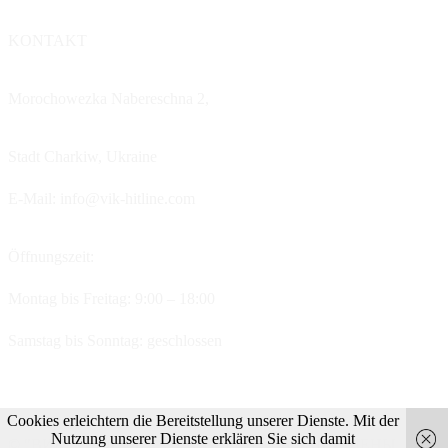
KONTAKT
Morochowezka Nabereschna 2,
Stadt Charkiw,
Ukraine
E-Mail: info@vik-hitline.com
Öffnungszeit:
Montag bis Freitag: 9:00 – 18:00
Samstag bis Sonntag: geschlossen
Cookies erleichtern die Bereitstellung unserer Dienste. Mit der
Nutzung unserer Dienste erklären Sie sich damit
© "ВИК"ХИТЛАЙН" 2026. ВСЕ ПРАВА ЗАЩИЩЕНЫ