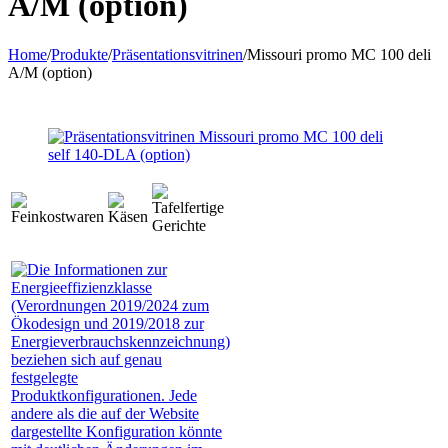
A/M (option)
Home
/
Produkte
/
Präsentationsvitrinen
/
Missouri promo MC 100 deli
A/M (option)