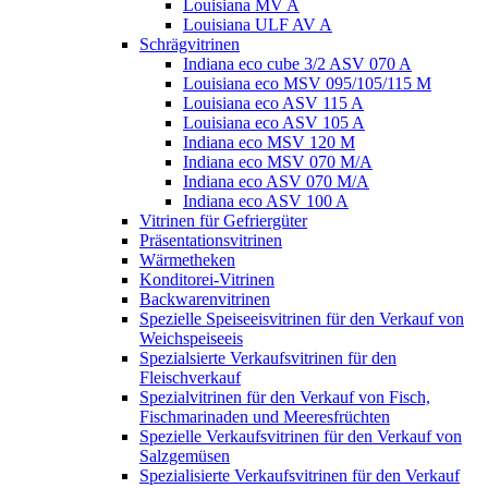
Louisiana MV A
Louisiana ULF AV A
Schrägvitrinen
Indiana eco cube 3/2 ASV 070 A
Louisiana eco MSV 095/105/115 M
Louisiana eco ASV 115 A
Louisiana eco ASV 105 A
Indiana eco MSV 120 M
Indiana eco MSV 070 M/A
Indiana eco ASV 070 M/A
Indiana eco ASV 100 A
Vitrinen für Gefriergüter
Präsentationsvitrinen
Wärmetheken
Konditorei-Vitrinen
Backwarenvitrinen
Spezielle Speiseeisvitrinen für den Verkauf von
Weichspeiseeis
Spezialsierte Verkaufsvitrinen für den
Fleischverkauf
Spezialvitrinen für den Verkauf von Fisch,
Fischmarinaden und Meeresfrüchten
Spezielle Verkaufsvitrinen für den Verkauf von
Salzgemüsen
Spezialisierte Verkaufsvitrinen für den Verkauf