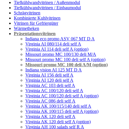
Tiefkühlwandvitrinen / Außenmodul
Tiefkühlwandvitrinen / Einbaumodul
Schrägvitrinen
Кombinierte Kuhlvitrinen
Vitrinen für Gefriergüter
Wärmetheken
Präsentationsvitrinen
Indiana eco promo ASV 067 МТ D A
Virginia AI 080/114 deli self A
Virginia AI 114 deli self A (option)
Missouri promo MC 100/130 deli M/A
Missouri promo MC 100 deli self A (option)
Missouri promo MC 100 deli A/M (option)
Indiana vision AI 125 MT D A
Virginia AI 156 deli self A
Virginia AI 120 deli self A
Virginia AC 103 deli self A
Virginia AC 100/120 deli self A
Virginia AC 100/120 deli self A (option)
Virginia AC 086 deli self А
Virginia AK 100/115/140 deli self A
Virginia AK 100/115 deli self A (option)
Virginia AK 120 deli self A
Virginia AK 120 deli self A (option)
Virginia AH 100 salads self R A