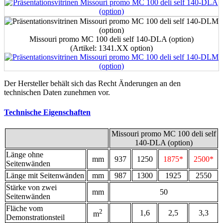
Missouri promo MC 100 deli self 140-DLA (option)
(Artikel: 1341.ХХ option)
Der Hersteller behält sich das Recht Änderungen an den
technischen Daten zunehmen vor.
Technische Eigenschaften
Missouri promo MC 100 deli self
140-DLA (option)
Länge ohne
mm
937
1250
1875*
2500*
Seitenwänden
Länge mit Seitenwänden
mm
987
1300
1925
2550
Stärke von zwei
mm
50
Seitenwänden
Fläche vom
2
1,6
2,5
3,3
m
Demonstrationsteil