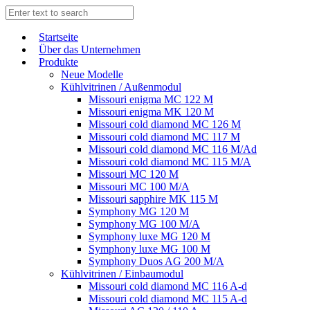
Start­sei­te
Über das Unternehmen
Produkte
Neue Modelle
Kühlvitrinen / Außenmodul
Missouri enigma MC 122 M
Missouri enigma MK 120 M
Missouri cold diamond MC 126 M
Missouri cold diamond MC 117 M
Missouri cold diamond MC 116 M/Ad
Missouri cold diamond MC 115 M/A
Missouri MC 120 M
Missouri MC 100 M/A
Missouri sapphire MK 115 M
Symphony MG 120 M
Symphony MG 100 M/А
Symphony luxe MG 120 M
Symphony luxe MG 100 M
Symphony Duos AG 200 M/A
Kühlvitrinen / Einbaumodul
Missouri cold diamond MC 116 A-d
Missouri cold diamond MC 115 A-d