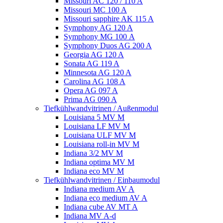
Missouri AC 120 / 110 A
Missouri MC 100 A
Missouri sapphire AK 115 A
Symphony AG 120 A
Symphony MG 100 А
Symphony Duos AG 200 A
Georgia AG 120 A
Sonata AG 119 A
Minnesota AG 120 A
Carolina AG 108 A
Opera AG 097 A
Prima AG 090 A
Tiefkühlwandvitrinen / Außenmodul
Louisiana 5 MV M
Louisiana LF MV M
Louisiana ULF MV M
Louisiana roll-in MV M
Indiana 3/2 MV M
Indiana optima MV M
Indiana eco MV M
Tiefkühlwandvitrinen / Einbaumodul
Indiana medium AV A
Indiana eco medium AV A
Indiana cube AV MT A
Indiana MV A-d