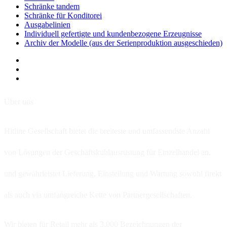
Schränke tandem
Schränke für Konditorei
Ausgabelinien
Individuell gefertigte und kundenbezogene Erzeugnisse
Archiv der Modelle (aus der Serienproduktion ausgeschieden)
Über uns
Hitline Gesellschaft bietet die breiteste und umfassendste Anzahl
von Lösungen der Geschäftskühlausrüstung für Einzelhandel an,
und gewährleistet Lieferung, Einstellung und Wartung sowohl firekt
als auch via umfangreiche Kette von Partnergesellschaften.
Wir bieten für Retail mehr als 3.000 Bezeichnungen der