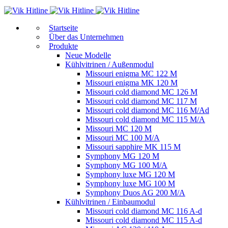
Start­sei­te
Über das Unternehmen
Produkte
Neue Modelle
Kühlvitrinen / Außenmodul
Missouri enigma MC 122 M
Missouri enigma MK 120 M
Missouri cold diamond MC 126 M
Missouri cold diamond MC 117 M
Missouri cold diamond MC 116 M/Ad
Missouri cold diamond MC 115 M/A
Missouri MC 120 M
Missouri MC 100 M/A
Missouri sapphire MK 115 M
Symphony MG 120 M
Symphony MG 100 M/А
Symphony luxe MG 120 M
Symphony luxe MG 100 M
Symphony Duos AG 200 M/A
Kühlvitrinen / Einbaumodul
Missouri cold diamond MC 116 A-d
Missouri cold diamond MC 115 A-d