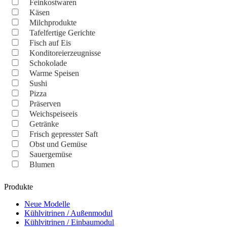
Feinkostwaren
Käsen
Milchprodukte
Tafelfertige Gerichte
Fisch auf Eis
Konditoreierzeugnisse
Schokolade
Warme Speisen
Sushi
Pizza
Präserven
Weichspeiseeis
Getränke
Frisch gepresster Saft
Obst und Gemüse
Sauergemüse
Blumen
Produkte
Neue Modelle
Kühlvitrinen / Außenmodul
Kühlvitrinen / Einbaumodul