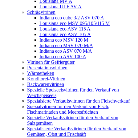
Louisiana MV A
Louisiana ULF AV A
Schrägvitrinen
Indiana eco cube 3/2 ASV 070 A
Louisiana eco MSV 095/105/115 M
Louisiana eco ASV 115 A
Louisiana eco ASV 105 A
Indiana eco MSV 120 M
Indiana eco MSV 070 M/A
Indiana eco ASV 070 M/A
Indiana eco ASV 100 A
Vitrinen für Gefriergüter
Präsentationsvitrinen
Wärmetheken
Konditorei-Vitrinen
Backwarenvitrinen
Spezielle Speiseeisvitrinen für den Verkauf von
Weichspeiseeis
Spezialsierte Verkaufsvitrinen für den Fleischverkauf
Spezialvitrinen für den Verkauf von Fisch,
Fischmarinaden und Meeresfrüchten
Spezielle Verkaufsvitrinen für den Verkauf von
Salzgemüsen
Spezialisierte Verkaufsvitrinen für den Verkauf von
Gemüsen, Obst und Frischsäft