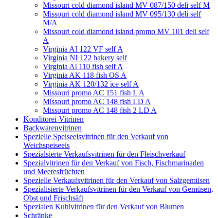
Мissouri cold diamond island MV 087/150 deli self M
Мissouri cold diamond island MV 095/130 deli self
M/A
Мissouri cold diamond island promo MV 101 deli self
A
Virginia AI 122 VF self A
Virginia NI 122 bakery self
Virginia Al 110 fish self A
Virginia AK 118 fish OS A
Virginia AK 120/132 ice self A
Missouri promo AC 151 fish L A
Missouri promo AC 148 fish LD A
Missouri promo AC 148 fish 2 LD A
Konditorei-Vitrinen
Backwarenvitrinen
Spezielle Speiseeisvitrinen für den Verkauf von
Weichspeiseeis
Spezialsierte Verkaufsvitrinen für den Fleischverkauf
Spezialvitrinen für den Verkauf von Fisch, Fischmarinaden
und Meeresfrüchten
Spezielle Verkaufsvitrinen für den Verkauf von Salzgemüsen
Spezialisierte Verkaufsvitrinen für den Verkauf von Gemüsen,
Obst und Frischsäft
Spezialen Kuhlvitrinen für den Verkauf von Blumen
Schränke