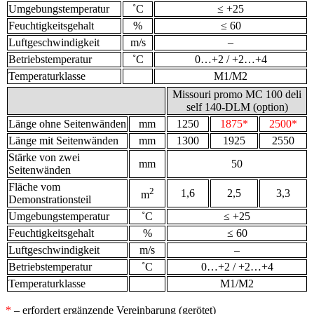
Umgebungstemperatur
˚С
≤ +25
Feuchtigkeitsgehalt
%
≤ 60
Luftgeschwindigkeit
m/s
–
Betriebstemperatur
˚С
0…+2 / +2…+4
Temperaturklasse
M1/M2
Missouri promo MC 100 deli
self 140-DLM (option)
Länge ohne Seitenwänden
mm
1250
1875*
2500*
Länge mit Seitenwänden
mm
1300
1925
2550
Stärke von zwei
mm
50
Seitenwänden
Fläche vom
2
1,6
2,5
3,3
m
Demonstrationsteil
Umgebungstemperatur
˚С
≤ +25
Feuchtigkeitsgehalt
%
≤ 60
Luftgeschwindigkeit
m/s
–
Betriebstemperatur
˚С
0…+2 / +2…+4
Temperaturklasse
M1/M2
*
– erfordert ergänzende Vereinbarung (gerötet)