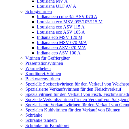
Louisiana MV A
Louisiana ULF AV A
Schrägvitrinen
Indiana eco cube 3/2 ASV 070 A
Louisiana eco MSV 095/105/115 M
Louisiana eco ASV 115 A
Louisiana eco ASV 105 A
Indiana eco MSV 120 M
Indiana eco MSV 070 M/A
Indiana eco ASV 070 M/A
Indiana eco ASV 100 A
Vitrinen für Gefriergüter
Präsentationsvitrinen
Wärmetheken
Konditorei-Vitrinen
Backwarenvitrinen
Spezielle Speiseeisvitrinen für den Verkauf von Weichspe
Spezialsierte Verkaufsvitrinen für den Fleischverkauf
Spezialvitrinen für den Verkauf von Fisch, Fischmarina
Spezielle Verkaufsvitrinen für den Verkauf von Salzgem
Spezialisierte Verkaufsvitrinen für den Verkauf von Gem
Spezialen Kuhlvitrinen für den Verkauf von Blumen
Schränke
Schränke tandem
Schränke für Konditorei