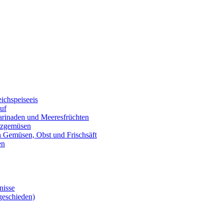
eichspeiseeis
auf
marinaden und Meeresfrüchten
alzgemüsen
on Gemüsen, Obst und Frischsäft
en
nisse
geschieden)