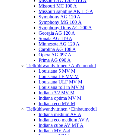
Missouri AC 120 / 110 A
Missouri MC 100 A
Missouri sapphire AK 115 A
Symphony AG 120 A
Symphony MG 100 А
Symphony Duos AG 200 A
Georgia AG 120 A
Sonata AG 119 A
Minnesota AG 120 A
Carolina AG 108 A
Opera AG 097 A
Prima AG 090 A
Tiefkühlwandvitrinen / Außenmodul
Louisiana 5 MV M
Louisiana LF MV M
Louisiana ULF MV M
Louisiana roll-in MV M
Indiana 3/2 MV M
Indiana optima MV M
Indiana eco MV M
Tiefkühlwandvitrinen / Einbaumodul
Indiana medium AV A
Indiana eco medium AV A
Indiana cube AV MT A
Indiana MV A-d