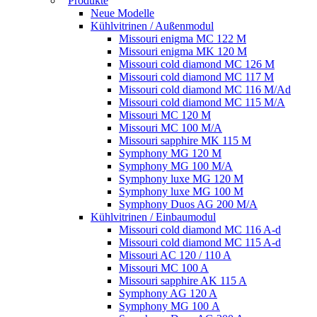
Produkte
Neue Modelle
Kühlvitrinen / Außenmodul
Missouri enigma MC 122 M
Missouri enigma MK 120 M
Missouri cold diamond MC 126 M
Missouri cold diamond MC 117 M
Missouri cold diamond MC 116 M/Ad
Missouri cold diamond MC 115 M/A
Missouri MC 120 M
Missouri MC 100 M/A
Missouri sapphire MK 115 M
Symphony MG 120 M
Symphony MG 100 M/А
Symphony luxe MG 120 M
Symphony luxe MG 100 M
Symphony Duos AG 200 M/A
Kühlvitrinen / Einbaumodul
Missouri cold diamond MC 116 A-d
Missouri cold diamond MC 115 A-d
Missouri AC 120 / 110 A
Missouri MC 100 A
Missouri sapphire AK 115 A
Symphony AG 120 A
Symphony MG 100 А