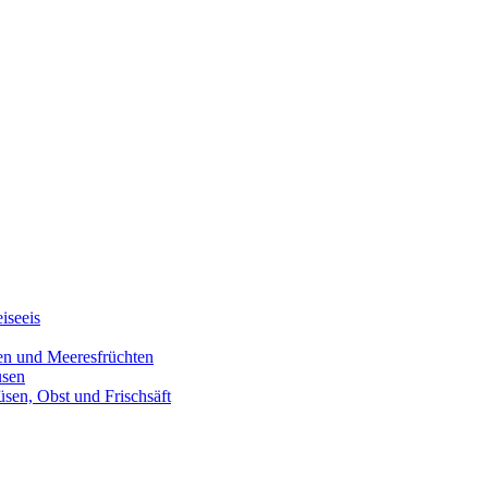
iseeis
den und Meeresfrüchten
üsen
üsen, Obst und Frischsäft