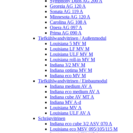
Symphony Duos AG 200 A
Georgia AG 120 A
Sonata AG 119 A
Minnesota AG 120 A
Carolina AG 108 A
Opera AG 097 A
Prima AG 090 A
Tiefkühlwandvitrinen / Außenmodul
Louisiana 5 MV M
Louisiana LF MV M
Louisiana ULF MV M
Louisiana roll-in MV M
Indiana 3/2 MV M
Indiana optima MV M
Indiana eco MV M
Tiefkühlwandvitrinen / Einbaumodul
Indiana medium AV A
Indiana eco medium AV A
Indiana cube AV MT A
Indiana MV A-d
Louisiana MV A
Louisiana ULF AV A
Schrägvitrinen
Indiana eco cube 3/2 ASV 070 A
Louisiana eco MSV 095/105/115 M