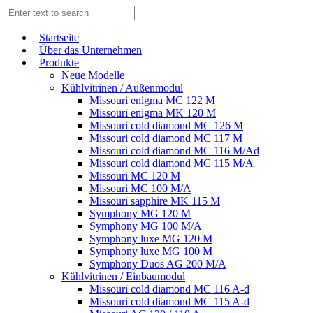
Start­sei­te
Über das Unternehmen
Produkte
Neue Modelle
Kühlvitrinen / Außenmodul
Missouri enigma MC 122 M
Missouri enigma MK 120 M
Missouri cold diamond MC 126 M
Missouri cold diamond MC 117 M
Missouri cold diamond MC 116 M/Ad
Missouri cold diamond MC 115 M/A
Missouri MC 120 M
Missouri MC 100 M/A
Missouri sapphire MK 115 M
Symphony MG 120 M
Symphony MG 100 M/А
Symphony luxe MG 120 M
Symphony luxe MG 100 M
Symphony Duos AG 200 M/A
Kühlvitrinen / Einbaumodul
Missouri cold diamond MC 116 A-d
Missouri cold diamond MC 115 A-d