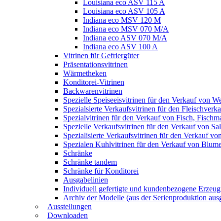
Louisiana eco ASV 115 A
Louisiana eco ASV 105 A
Indiana eco MSV 120 M
Indiana eco MSV 070 M/A
Indiana eco ASV 070 M/A
Indiana eco ASV 100 A
Vitrinen für Gefriergüter
Präsentationsvitrinen
Wärmetheken
Konditorei-Vitrinen
Backwarenvitrinen
Spezielle Speiseeisvitrinen für den Verkauf von W
Spezialsierte Verkaufsvitrinen für den Fleischverk
Spezialvitrinen für den Verkauf von Fisch, Fisch
Spezielle Verkaufsvitrinen für den Verkauf von S
Spezialisierte Verkaufsvitrinen für den Verkauf v
Spezialen Kuhlvitrinen für den Verkauf von Blum
Schränke
Schränke tandem
Schränke für Konditorei
Ausgabelinien
Individuell gefertigte und kundenbezogene Erzeug
Archiv der Modelle (aus der Serienproduktion aus
Ausstellungen
Downloaden