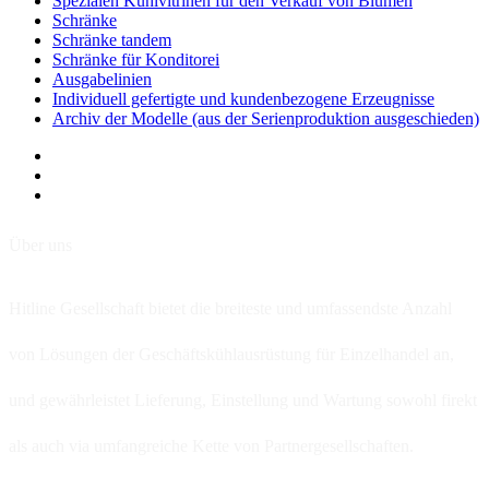
Spezialen Kuhlvitrinen für den Verkauf von Blumen
Schränke
Schränke tandem
Schränke für Konditorei
Ausgabelinien
Individuell gefertigte und kundenbezogene Erzeugnisse
Archiv der Modelle (aus der Serienproduktion ausgeschieden)
Über uns
Hitline Gesellschaft bietet die breiteste und umfassendste Anzahl
von Lösungen der Geschäftskühlausrüstung für Einzelhandel an,
und gewährleistet Lieferung, Einstellung und Wartung sowohl firekt
als auch via umfangreiche Kette von Partnergesellschaften.