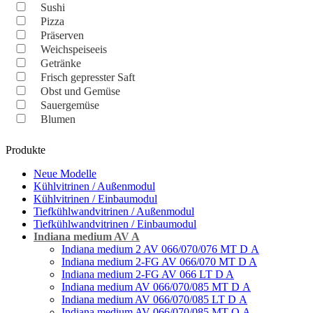
Sushi
Pizza
Präserven
Weichspeiseeis
Getränke
Frisch gepresster Saft
Obst und Gemüse
Sauergemüse
Blumen
Produkte
Neue Modelle
Kühlvitrinen / Außenmodul
Kühlvitrinen / Einbaumodul
Tiefkühlwandvitrinen / Außenmodul
Tiefkühlwandvitrinen / Einbaumodul
Indiana medium AV A
Indiana medium 2 AV 066/070/076 MT D А
Indiana medium 2-FG AV 066/070 MT D A
Indiana medium 2-FG AV 066 LT D A
Indiana medium AV 066/070/085 MT D А
Indiana medium AV 066/070/085 LT D А
Indiana medium AV 066/070/085 MT O А