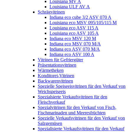
Louisiana MV A
Louisiana ULF AV A
Schrägvitrinen
Indiana eco cube 3/2 ASV 070 A
Louisiana eco MSV 095/105/115 M
Louisiana eco ASV 115 A
Louisiana eco ASV 105 A
Indiana eco MSV 120 M
Indiana eco MSV 070 M/A
Indiana eco ASV 070 M/A
Indiana eco ASV 100 A
Vitrinen für Gefriergüter
Präsentationsvitrinen
Wärmetheken
Konditorei-Vitrinen
Backwarenvitrinen
Spezielle Speiseeisvitrinen für den Verkauf von
Weichspeiseeis
Spezialsierte Verkaufsvitrinen für den
Fleischverkauf
Spezialvitrinen für den Verkauf von Fisch,
Fischmarinaden und Meeresfrüchten
Spezielle Verkaufsvitrinen für den Verkauf von
Salzgemüsen
Spezialisierte Verkaufsvitrinen für den Verkauf