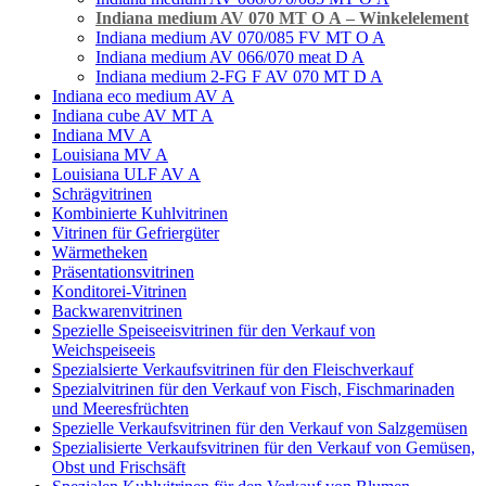
Indiana medium AV 070 MT O А – Winkelelement
Indiana medium AV 070/085 FV MT O A
Indiana medium AV 066/070 meat D A
Indiana medium 2-FG F AV 070 MT D A
Indiana eco medium AV A
Indiana cube AV MT A
Indiana MV A
Louisiana MV A
Louisiana ULF AV A
Schrägvitrinen
Кombinierte Kuhlvitrinen
Vitrinen für Gefriergüter
Wärmetheken
Präsentationsvitrinen
Konditorei-Vitrinen
Backwarenvitrinen
Spezielle Speiseeisvitrinen für den Verkauf von
Weichspeiseeis
Spezialsierte Verkaufsvitrinen für den Fleischverkauf
Spezialvitrinen für den Verkauf von Fisch, Fischmarinaden
und Meeresfrüchten
Spezielle Verkaufsvitrinen für den Verkauf von Salzgemüsen
Spezialisierte Verkaufsvitrinen für den Verkauf von Gemüsen,
Obst und Frischsäft