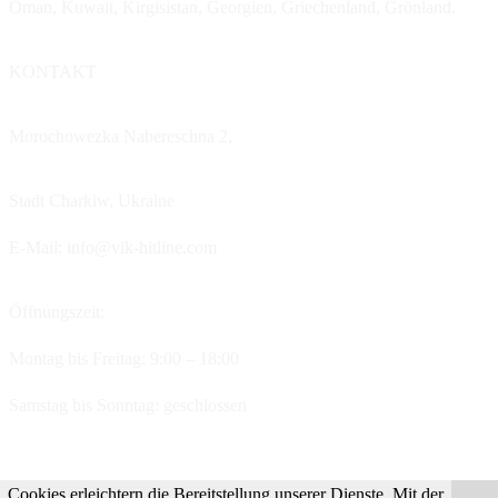
Oman, Kuwait, Kirgisistan, Georgien, Griechenland, Grönland.
KONTAKT
Morochowezka Nabereschna 2,
Stadt Charkiw,
Ukraine
E-Mail: info@vik-hitline.com
Öffnungszeit:
Montag bis Freitag: 9:00 – 18:00
Samstag bis Sonntag: geschlossen
Cookies erleichtern die Bereitstellung unserer Dienste. Mit der