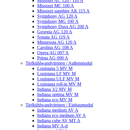
Missouri AC 120 / 110 A
Missouri MC 100 A
Missouri sapphire AK 115 A
Symphony AG 120 A
Symphony MG 100 А
Symphony Duos AG 200 A
Georgia AG 120 A
Sonata AG 119 A
Minnesota AG 120 A
Carolina AG 108 A
Opera AG 097 A
Prima AG 090 A
Tiefkühlwandvitrinen / Außenmodul
Louisiana 5 MV M
Louisiana LF MV M
Louisiana ULF MV M
Louisiana roll-in MV M
Indiana 3/2 MV M
Indiana optima MV M
Indiana eco MV M
Tiefkühlwandvitrinen / Einbaumodul
Indiana medium AV A
Indiana eco medium AV A
Indiana cube AV MT A
Indiana MV A-d