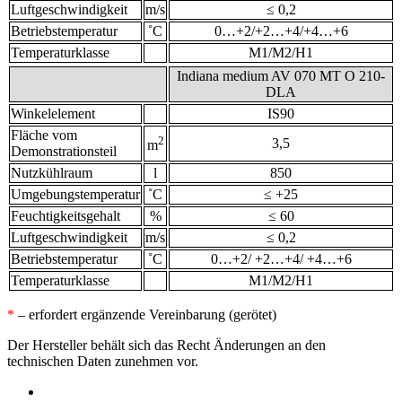
Luftgeschwindigkeit
m/s
≤ 0,2
Betriebstemperatur
˚С
0…+2/+2…+4/+4…+6
Temperaturklasse
М1/М2/Н1
Indiana medium AV 070 MT O 210-
DLA
Winkelelement
IS90
Fläche vom
2
3,5
m
Demonstrationsteil
Nutzkühlraum
l
850
Umgebungstemperatur
˚С
≤ +25
Feuchtigkeitsgehalt
%
≤ 60
Luftgeschwindigkeit
m/s
≤ 0,2
Betriebstemperatur
˚С
0…+2/ +2…+4/ +4…+6
Temperaturklasse
M1/M2/H1
*
– erfordert ergänzende Vereinbarung (gerötet)
Der Hersteller behält sich das Recht Änderungen an den
technischen Daten zunehmen vor.