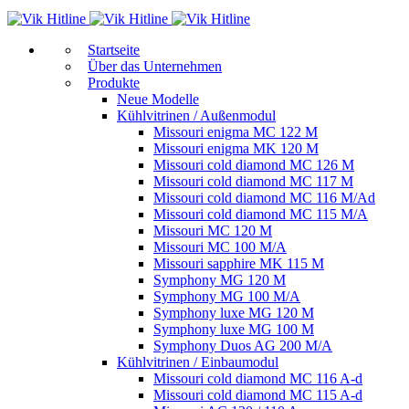
Start­sei­te
Über das Unternehmen
Produkte
Neue Modelle
Kühlvitrinen / Außenmodul
Missouri enigma MC 122 M
Missouri enigma MK 120 M
Missouri cold diamond MC 126 M
Missouri cold diamond MC 117 M
Missouri cold diamond MC 116 M/Ad
Missouri cold diamond MC 115 M/A
Missouri MC 120 M
Missouri MC 100 M/A
Missouri sapphire MK 115 M
Symphony MG 120 M
Symphony MG 100 M/А
Symphony luxe MG 120 M
Symphony luxe MG 100 M
Symphony Duos AG 200 M/A
Kühlvitrinen / Einbaumodul
Missouri cold diamond MC 116 A-d
Missouri cold diamond MC 115 A-d