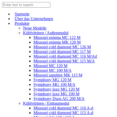
Start­sei­te
Über das Unternehmen
Produkte
Neue Modelle
Kühlvitrinen / Außenmodul
Missouri enigma MC 122 M
Missouri enigma MK 120 M
Missouri cold diamond MC 126 M
Missouri cold diamond MC 117 M
Missouri cold diamond MC 116 M/Ad
Missouri cold diamond MC 115 M/A
Missouri MC 120 M
Missouri MC 100 M/A
Missouri sapphire MK 115 M
Symphony MG 120 M
Symphony MG 100 M/А
Symphony luxe MG 120 M
Symphony luxe MG 100 M
Symphony Duos AG 200 M/A
Kühlvitrinen / Einbaumodul
Missouri cold diamond MC 116 A-d
Missouri cold diamond MC 115 A-d