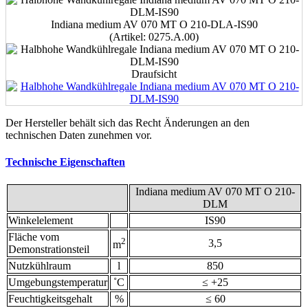
Indiana medium AV 070 MT O 210-DLA-IS90
(Artikel: 0275.A.00)
Draufsicht
Der Hersteller behält sich das Recht Änderungen an den
technischen Daten zunehmen vor.
Technische Eigenschaften
Indiana medium AV 070 MT O 210-
DLM
Winkelelement
IS90
Fläche vom
2
3,5
m
Demonstrationsteil
Nutzkühlraum
l
850
Umgebungstemperatur
˚С
≤ +25
Feuchtigkeitsgehalt
%
≤ 60