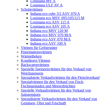
Louisiana MV A
Louisiana ULF AV A
Schrägvitrinen
Indiana eco cube 3/2 ASV 070 A
Louisiana eco MSV 095/105/115 M
Louisiana eco ASV 115 A
Louisiana eco ASV 105 A
Indiana eco MSV 120 M
Indiana eco MSV 070 M/A
Indiana eco ASV 070 M/A
Indiana eco ASV 100 A
Vitrinen für Gefriergüter
Präsentationsvitrinen
Wärmetheken
Konditorei-Vitrinen
Backwarenvitrinen
Spezielle Speiseeisvitrinen für den Verkauf von
Weichspeiseeis
Spezialsierte Verkaufsvitrinen für den Fleischverkauf
Spezialvitrinen für den Verkauf von Fisch,
Fischmarinaden und Meeresfrüchten
Spezielle Verkaufsvitrinen für den Verkauf von
Salzgemüsen
Spezialisierte Verkaufsvitrinen für den Verkauf von
Gemüsen, Obst und Frischsäft