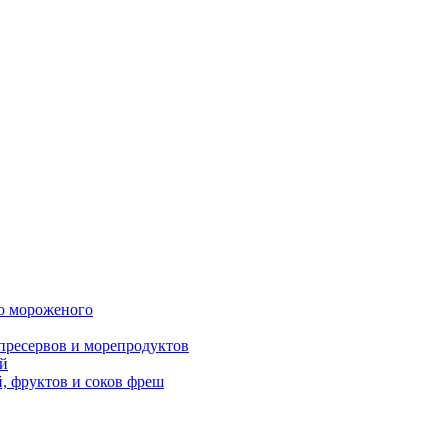
о мороженого
пресервов и морепродуктов
й
 фруктов и соков фреш