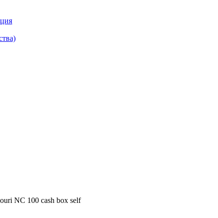
кция
ства)
ouri NC 100 cash box self