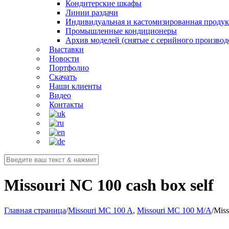
Кондитерские шкафы
Линии раздачи
Индивидуальная и кастомизированная проду
Промышленные кондиционеры
Архив моделей (снятые с серийного производ
Выставки
Новости
Портфолио
Скачать
Наши клиенты
Видео
Контакты
Missouri NC 100 cash box self
Главная страница
/
Missouri MC 100 A
,
Missouri MC 100 M/A
/
Miss