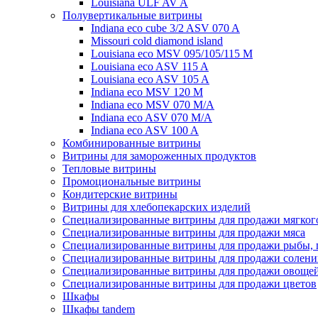
Louisiana ULF AV A
Полувертикальные витрины
Indiana eco cube 3/2 ASV 070 A
Missouri cold diamond island
Louisiana eco MSV 095/105/115 M
Louisiana eco ASV 115 A
Louisiana eco ASV 105 A
Indiana eco MSV 120 M
Indiana eco MSV 070 M/A
Indiana eco ASV 070 M/A
Indiana eco ASV 100 A
Комбинированные витрины
Витрины для замороженных продуктов
Тепловые витрины
Промоциональные витрины
Кондитерские витрины
Витрины для хлебопекарских изделий
Специализированные витрины для продажи мягког
Специализированные витрины для продажи мяса
Специализированные витрины для продажи рыбы, 
Специализированные витрины для продажи солени
Специализированные витрины для продажи овощей,
Специализированные витрины для продажи цветов
Шкафы
Шкафы tandem