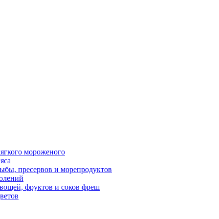
ягкого мороженого
яса
ыбы, пресервов и морепродуктов
олений
вощей, фруктов и соков фреш
ветов