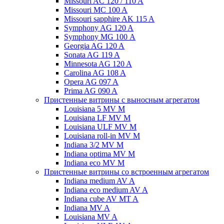
Missouri AC 120 / 110 A
Missouri MC 100 A
Missouri sapphire AK 115 A
Symphony AG 120 A
Symphony MG 100 А
Georgia AG 120 A
Sonata AG 119 A
Minnesota AG 120 A
Carolina AG 108 A
Opera AG 097 A
Prima AG 090 A
Пристенные витрины с выносным агрегатом
Louisiana 5 MV M
Louisiana LF MV M
Louisiana ULF MV M
Louisiana roll-in MV M
Indiana 3/2 MV M
Indiana optima MV M
Indiana eco MV M
Пристенные витрины со встроенным агрегатом
Indiana medium AV A
Indiana eco medium AV A
Indiana cube AV MT A
Indiana MV A
Louisiana MV A