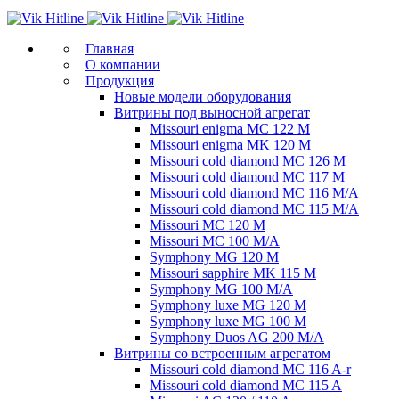
Главная
О компании
Продукция
Новые модели оборудования
Витрины под выносной агрегат
Missouri enigma MC 122 M
Missouri enigma MK 120 M
Missouri cold diamond MC 126 M
Missouri cold diamond MC 117 M
Missouri cold diamond MC 116 M/A
Missouri cold diamond MC 115 M/A
Missouri MC 120 M
Missouri MC 100 M/A
Symphony MG 120 M
Missouri sapphire MK 115 M
Symphony MG 100 M/А
Symphony luxe MG 120 M
Symphony luxe MG 100 M
Symphony Duos AG 200 M/A
Витрины со встроенным агрегатом
Missouri cold diamond MC 116 A-r
Missouri cold diamond MC 115 A