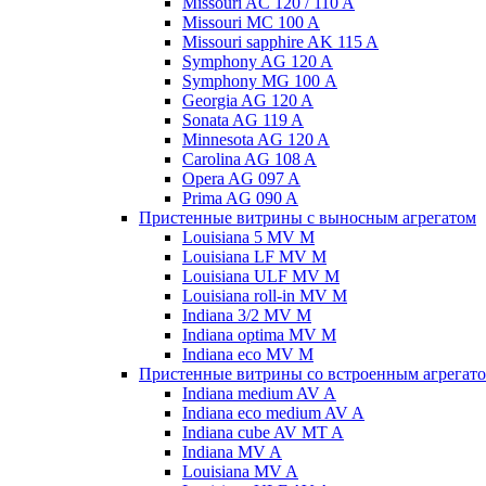
Missouri AC 120 / 110 A
Missouri MC 100 A
Missouri sapphire AK 115 A
Symphony AG 120 A
Symphony MG 100 А
Georgia AG 120 A
Sonata AG 119 A
Minnesota AG 120 A
Carolina AG 108 A
Opera AG 097 A
Prima AG 090 A
Пристенные витрины с выносным агрегатом
Louisiana 5 MV M
Louisiana LF MV M
Louisiana ULF MV M
Louisiana roll-in MV M
Indiana 3/2 MV M
Indiana optima MV M
Indiana eco MV M
Пристенные витрины со встроенным агрегат
Indiana medium AV A
Indiana eco medium AV A
Indiana cube AV MT A
Indiana MV A
Louisiana MV A