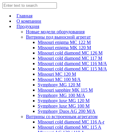
Главная
О компании
Продукция
Новые модели оборудования
Витрины под выносной агрегат
Missouri enigma MC 122 M
Missouri enigma MK 120 M
Missouri cold diamond MC 126 M
Missouri cold diamond MC 117 M
Missouri cold diamond MC 116 M/A
Missouri cold diamond MC 115 M/A
Missouri MC 120 M
Missouri MC 100 M/A
Symphony MG 120 M
Missouri sapphire MK 115 M
Symphony MG 100 M/А
Symphony luxe MG 120 M
Symphony luxe MG 100 M
Symphony Duos AG 200 M/A
Витрины со встроенным агрегатом
Missouri cold diamond MC 116 A-r
Missouri cold diamond MC 115 A