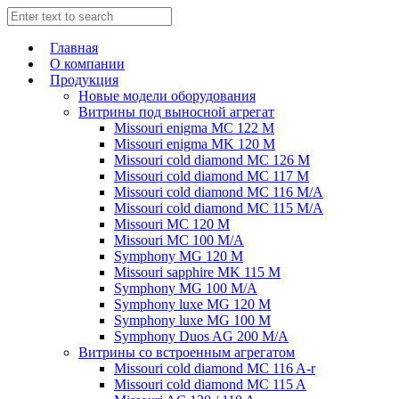
Главная
О компании
Продукция
Новые модели оборудования
Витрины под выносной агрегат
Missouri enigma MC 122 M
Missouri enigma MK 120 M
Missouri cold diamond MC 126 M
Missouri cold diamond MC 117 M
Missouri cold diamond MC 116 M/A
Missouri cold diamond MC 115 M/A
Missouri MC 120 M
Missouri MC 100 M/A
Symphony MG 120 M
Missouri sapphire MK 115 M
Symphony MG 100 M/А
Symphony luxe MG 120 M
Symphony luxe MG 100 M
Symphony Duos AG 200 M/A
Витрины со встроенным агрегатом
Missouri cold diamond MC 116 A-r
Missouri cold diamond MC 115 A