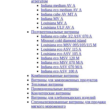
агрегатом
Indiana medium AV A
Indiana eco medium AV A
Indiana cube AV MT A
Indiana MV A
Louisiana MV A
Louisiana ULF AV A
Полувертикальные витрины
Indiana eco cube 3/2 ASV 070 A
Missouri cold diamond island
Louisiana eco MSV 095/105/115 M
Louisiana eco ASV 115 A
Louisiana eco ASV 105 A
Indiana eco MSV 120 M
Indiana eco MSV 070 M/A
Indiana eco ASV 070 M/A
Indiana eco ASV 100 A
Комбинированные витрины
Витрины для замороженных продуктов
Тепловые витрины
Промоциональные витрины
Кондитерские витрины
Витрины для хлебопекарских изделий
Специализированные витрины для продажи
мягкого мороженого