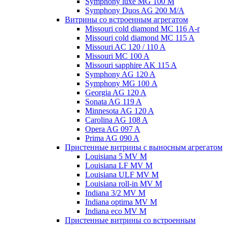
Symphony luxe MG 100 M
Symphony Duos AG 200 M/A
Витрины со встроенным агрегатом
Missouri cold diamond MC 116 A-r
Missouri cold diamond MC 115 A
Missouri AC 120 / 110 A
Missouri MC 100 A
Missouri sapphire AK 115 A
Symphony AG 120 A
Symphony MG 100 А
Georgia AG 120 A
Sonata AG 119 A
Minnesota AG 120 A
Carolina AG 108 A
Opera AG 097 A
Prima AG 090 A
Пристенные витрины с выносным агрегатом
Louisiana 5 MV M
Louisiana LF MV M
Louisiana ULF MV M
Louisiana roll-in MV M
Indiana 3/2 MV M
Indiana optima MV M
Indiana eco MV M
Пристенные витрины со встроенным