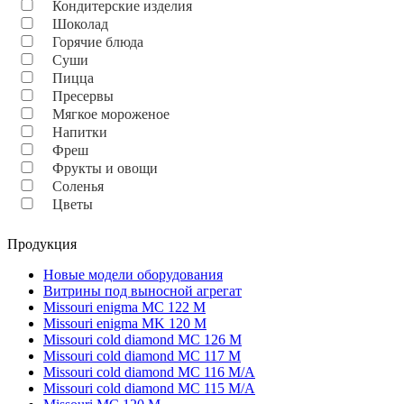
Кондитерские изделия
Шоколад
Горячие блюда
Суши
Пицца
Пресервы
Мягкое мороженое
Напитки
Фреш
Фрукты и овощи
Соленья
Цветы
Продукция
Новые модели оборудования
Витрины под выносной агрегат
Missouri enigma MC 122 M
Missouri enigma MK 120 M
Missouri cold diamond MC 126 M
Missouri cold diamond MC 117 M
Missouri cold diamond MC 116 M/A
Missouri cold diamond MC 115 M/A