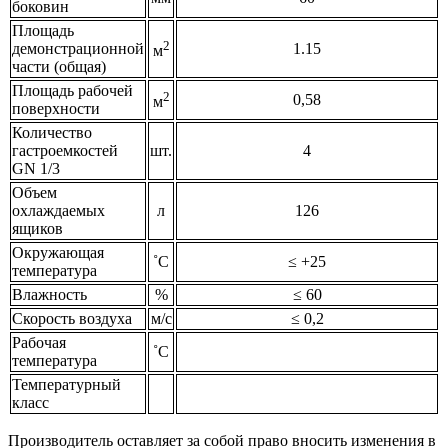
боковин
Площадь
2
демонстрационной
1.15
м
части (общая)
Площадь рабочей
2
0,58
м
поверхности
Количество
гастроемкостей
шт.
4
GN 1/3
Объем
охлаждаемых
л
126
ящиков
Окружающая
˚С
≤ +25
температура
Влажность
%
≤ 60
Скорость воздуха
м/с
≤ 0,2
Рабочая
˚С
температура
Температурный
класс
Производитель оставляет за собой право вносить изменения в