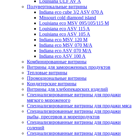
Louisiana ULF AV A
Полувертикальные витрины
Indiana eco cube 3/2 ASV 070 A
Missouri cold diamond island
Louisiana eco MSV 095/105/115 M
Louisiana eco ASV 115 A
Louisiana eco ASV 105 A
Indiana eco MSV 120 M
Indiana eco MSV 070 M/A
Indiana eco ASV 070 M/A
Indiana eco ASV 100 A
Комбинированные витрины
Витрины для замороженных продуктов
Тепловые витрины
Промоциональные витрины
Кондитерские витрины
Витрины для хлебопекарских изделий
Специализированные витрины для продажи
мягкого мороженого
Специализированные витрины для продажи мяса
Специализированные витрины для продажи
рыбы, пресервов и морепродуктов
Специализированные витрины для продажи
солений
Специализированные витрины для продажи