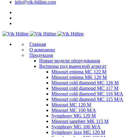
info@vik-hitline.com
Главная
О компании
Продукция
Новые модели оборудования
Витрины под выносной агрегат
Missouri enigma MC 122 M
Missouri enigma MK 120 M
Missouri cold diamond MC 126 M
Missouri cold diamond MC 117 M
Missouri cold diamond MC 116 M/A
Missouri cold diamond MC 115 M/A
Missouri MC 120 M
Missouri MC 100 M/A
Symphony MG 120 M
Missouri sapphire MK 115 M
Symphony MG 100 M/А
Symphony luxe MG 120 M