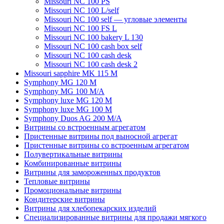
Missouri NC 100 PS
Missouri NC 100 L/self
Missouri NC 100 self — угловые элементы
Missouri NC 100 FS L
Missouri NC 100 bakery L 130
Missouri NC 100 cash box self
Мissouri NC 100 cash desk
Мissouri NC 100 cash desk 2
Missouri sapphire MK 115 M
Symphony MG 120 M
Symphony MG 100 M/А
Symphony luxe MG 120 M
Symphony luxe MG 100 M
Symphony Duos AG 200 M/A
Витрины со встроенным агрегатом
Пристенные витрины под выносной агрегат
Пристенные витрины со встроенным агрегатом
Полувертикальные витрины
Комбинированные витрины
Витрины для замороженных продуктов
Тепловые витрины
Промоциональные витрины
Кондитерские витрины
Витрины для хлебопекарских изделий
Специализированные витрины для продажи мягкого