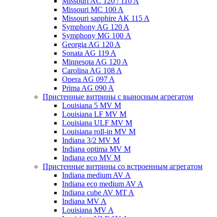
Missouri AC 120 / 110 A
Missouri MC 100 A
Missouri sapphire AK 115 A
Symphony AG 120 A
Symphony MG 100 А
Georgia AG 120 A
Sonata AG 119 A
Minnesota AG 120 A
Carolina AG 108 A
Opera AG 097 A
Prima AG 090 A
Пристенные витрины с выносным агрегатом
Louisiana 5 MV M
Louisiana LF MV M
Louisiana ULF MV M
Louisiana roll-in MV M
Indiana 3/2 MV M
Indiana optima MV M
Indiana eco MV M
Пристенные витрины со встроенным агрегатом
Indiana medium AV A
Indiana eco medium AV A
Indiana cube AV MT A
Indiana MV A
Louisiana MV A