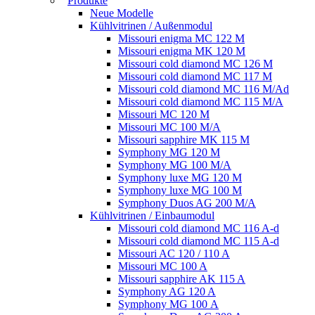
Produkte
Neue Modelle
Kühlvitrinen / Außenmodul
Missouri enigma MC 122 M
Missouri enigma MK 120 M
Missouri cold diamond MC 126 M
Missouri cold diamond MC 117 M
Missouri cold diamond MC 116 M/Ad
Missouri cold diamond MC 115 M/A
Missouri MC 120 M
Missouri MC 100 M/A
Missouri sapphire MK 115 M
Symphony MG 120 M
Symphony MG 100 M/А
Symphony luxe MG 120 M
Symphony luxe MG 100 M
Symphony Duos AG 200 M/A
Kühlvitrinen / Einbaumodul
Missouri cold diamond MC 116 A-d
Missouri cold diamond MC 115 A-d
Missouri AC 120 / 110 A
Missouri MC 100 A
Missouri sapphire AK 115 A
Symphony AG 120 A
Symphony MG 100 А