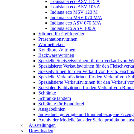
Louisiana eco ASV 115 A
Louisiana eco ASV 105 A
Indiana eco MSV 120 M
Indiana eco MSV 070 M/A
Indiana eco ASV 070 M/A
Indiana eco ASV 100 A
Vitrinen für Gefriergüter
Präsentationsvitrinen
Wärmetheken
Konditorei-Vitrinen
Backwarenvitrinen
Spezielle Speiseeisvitrinen für den Verkauf von W
Spezialsierte Verkaufsvitrinen für den Fleischverk
Spezialvitrinen für den Verkauf von Fisch, Fisch
Spezielle Verkaufsvitrinen für den Verkauf von S
Spezialisierte Verkaufsvitrinen für den Verkauf v
Spezialen Kuhlvitrinen für den Verkauf von Blum
Schränke
Schränke tandem
Schränke für Konditorei
Ausgabelinien
Individuell gefertigte und kundenbezogene Erzeug
Archiv der Modelle (aus der Serienproduktion aus
Ausstellungen
Downloaden