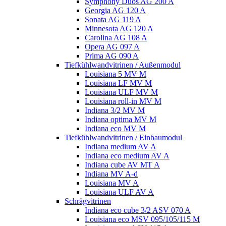
Symphony Duos AG 200 A
Georgia AG 120 A
Sonata AG 119 A
Minnesota AG 120 A
Carolina AG 108 A
Opera AG 097 A
Prima AG 090 A
Tiefkühlwandvitrinen / Außenmodul
Louisiana 5 MV M
Louisiana LF MV M
Louisiana ULF MV M
Louisiana roll-in MV M
Indiana 3/2 MV M
Indiana optima MV M
Indiana eco MV M
Tiefkühlwandvitrinen / Einbaumodul
Indiana medium AV A
Indiana eco medium AV A
Indiana cube AV MT A
Indiana MV A-d
Louisiana MV A
Louisiana ULF AV A
Schrägvitrinen
Indiana eco cube 3/2 ASV 070 A
Louisiana eco MSV 095/105/115 M