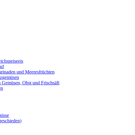
eichspeiseeis
auf
marinaden und Meeresfrüchten
alzgemüsen
on Gemüsen, Obst und Frischsäft
en
nisse
geschieden)