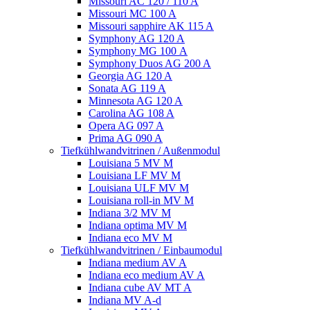
Missouri AC 120 / 110 A
Missouri MC 100 A
Missouri sapphire AK 115 A
Symphony AG 120 A
Symphony MG 100 А
Symphony Duos AG 200 A
Georgia AG 120 A
Sonata AG 119 A
Minnesota AG 120 A
Carolina AG 108 A
Opera AG 097 A
Prima AG 090 A
Tiefkühlwandvitrinen / Außenmodul
Louisiana 5 MV M
Louisiana LF MV M
Louisiana ULF MV M
Louisiana roll-in MV M
Indiana 3/2 MV M
Indiana optima MV M
Indiana eco MV M
Tiefkühlwandvitrinen / Einbaumodul
Indiana medium AV A
Indiana eco medium AV A
Indiana cube AV MT A
Indiana MV A-d