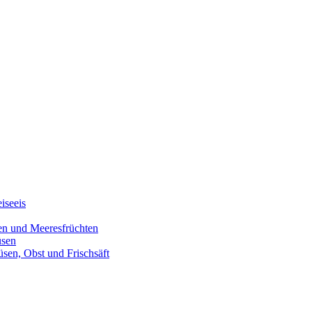
iseeis
den und Meeresfrüchten
üsen
üsen, Obst und Frischsäft