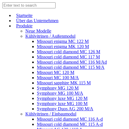
Start­sei­te
Über das Unternehmen
Produkte
Neue Modelle
Kühlvitrinen / Außenmodul
Missouri enigma MC 122 M
Missouri enigma MK 120 M
Missouri cold diamond MC 126 M
Missouri cold diamond MC 117 M
Missouri cold diamond MC 116 M/Ad
Missouri cold diamond MC 115 M/A
Missouri MC 120 M
Missouri MC 100 M/A
Missouri sapphire MK 115 M
Symphony MG 120 M
Symphony MG 100 M/А
Symphony luxe MG 120 M
Symphony luxe MG 100 M
Symphony Duos AG 200 M/A
Kühlvitrinen / Einbaumodul
Missouri cold diamond MC 116 A-d
Missouri cold diamond MC 115 A-d