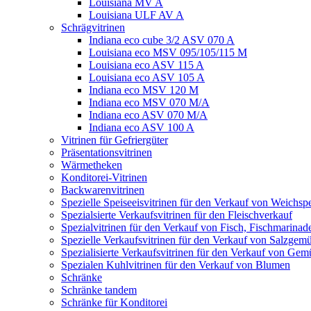
Louisiana MV A
Louisiana ULF AV A
Schrägvitrinen
Indiana eco cube 3/2 ASV 070 A
Louisiana eco MSV 095/105/115 M
Louisiana eco ASV 115 A
Louisiana eco ASV 105 A
Indiana eco MSV 120 M
Indiana eco MSV 070 M/A
Indiana eco ASV 070 M/A
Indiana eco ASV 100 A
Vitrinen für Gefriergüter
Präsentationsvitrinen
Wärmetheken
Konditorei-Vitrinen
Backwarenvitrinen
Spezielle Speiseeisvitrinen für den Verkauf von Weichspe
Spezialsierte Verkaufsvitrinen für den Fleischverkauf
Spezialvitrinen für den Verkauf von Fisch, Fischmarina
Spezielle Verkaufsvitrinen für den Verkauf von Salzgem
Spezialisierte Verkaufsvitrinen für den Verkauf von Gem
Spezialen Kuhlvitrinen für den Verkauf von Blumen
Schränke
Schränke tandem
Schränke für Konditorei