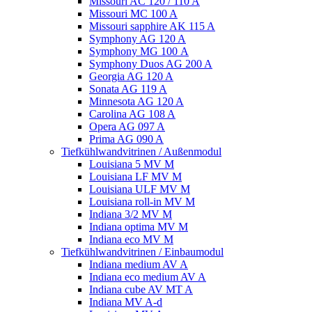
Missouri AC 120 / 110 A
Missouri MC 100 A
Missouri sapphire AK 115 A
Symphony AG 120 A
Symphony MG 100 А
Symphony Duos AG 200 A
Georgia AG 120 A
Sonata AG 119 A
Minnesota AG 120 A
Carolina AG 108 A
Opera AG 097 A
Prima AG 090 A
Tiefkühlwandvitrinen / Außenmodul
Louisiana 5 MV M
Louisiana LF MV M
Louisiana ULF MV M
Louisiana roll-in MV M
Indiana 3/2 MV M
Indiana optima MV M
Indiana eco MV M
Tiefkühlwandvitrinen / Einbaumodul
Indiana medium AV A
Indiana eco medium AV A
Indiana cube AV MT A
Indiana MV A-d