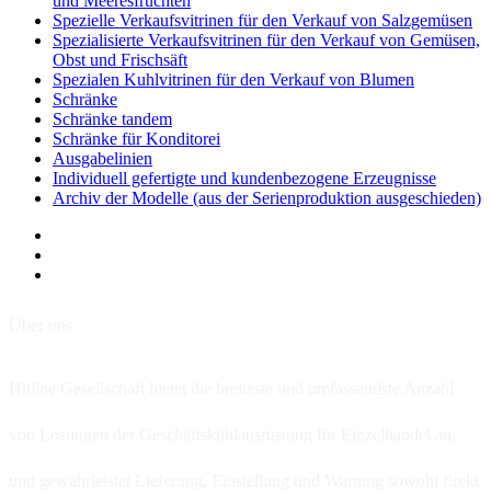
und Meeresfrüchten
Spezielle Verkaufsvitrinen für den Verkauf von Salzgemüsen
Spezialisierte Verkaufsvitrinen für den Verkauf von Gemüsen,
Obst und Frischsäft
Spezialen Kuhlvitrinen für den Verkauf von Blumen
Schränke
Schränke tandem
Schränke für Konditorei
Ausgabelinien
Individuell gefertigte und kundenbezogene Erzeugnisse
Archiv der Modelle (aus der Serienproduktion ausgeschieden)
Über uns
Hitline Gesellschaft bietet die breiteste und umfassendste Anzahl
von Lösungen der Geschäftskühlausrüstung für Einzelhandel an,
und gewährleistet Lieferung, Einstellung und Wartung sowohl firekt