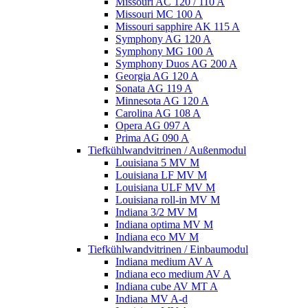
Missouri AC 120 / 110 A
Missouri MC 100 A
Missouri sapphire AK 115 A
Symphony AG 120 A
Symphony MG 100 А
Symphony Duos AG 200 A
Georgia AG 120 A
Sonata AG 119 A
Minnesota AG 120 A
Carolina AG 108 A
Opera AG 097 A
Prima AG 090 A
Tiefkühlwandvitrinen / Außenmodul
Louisiana 5 MV M
Louisiana LF MV M
Louisiana ULF MV M
Louisiana roll-in MV M
Indiana 3/2 MV M
Indiana optima MV M
Indiana eco MV M
Tiefkühlwandvitrinen / Einbaumodul
Indiana medium AV A
Indiana eco medium AV A
Indiana cube AV MT A
Indiana MV A-d