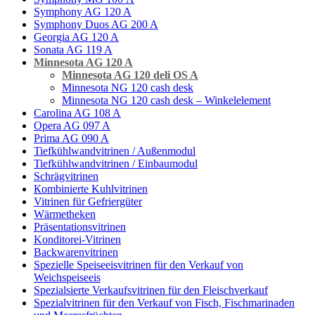
Symphony AG 120 A
Symphony Duos AG 200 A
Georgia AG 120 A
Sonata AG 119 A
Minnesota AG 120 A
Minnesota AG 120 deli OS A
Minnesota NG 120 cash desk
Мinnesota NG 120 cash desk – Winkelelement
Carolina AG 108 A
Opera AG 097 A
Prima AG 090 A
Tiefkühlwandvitrinen / Außenmodul
Tiefkühlwandvitrinen / Einbaumodul
Schrägvitrinen
Кombinierte Kuhlvitrinen
Vitrinen für Gefriergüter
Wärmetheken
Präsentationsvitrinen
Konditorei-Vitrinen
Backwarenvitrinen
Spezielle Speiseeisvitrinen für den Verkauf von
Weichspeiseeis
Spezialsierte Verkaufsvitrinen für den Fleischverkauf
Spezialvitrinen für den Verkauf von Fisch, Fischmarinaden