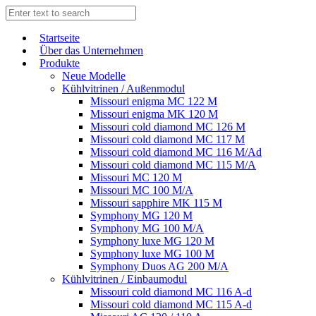
Start­sei­te
Über das Unternehmen
Produkte
Neue Modelle
Kühlvitrinen / Außenmodul
Missouri enigma MC 122 M
Missouri enigma MK 120 M
Missouri cold diamond MC 126 M
Missouri cold diamond MC 117 M
Missouri cold diamond MC 116 M/Ad
Missouri cold diamond MC 115 M/A
Missouri MC 120 M
Missouri MC 100 M/A
Missouri sapphire MK 115 M
Symphony MG 120 M
Symphony MG 100 M/А
Symphony luxe MG 120 M
Symphony luxe MG 100 M
Symphony Duos AG 200 M/A
Kühlvitrinen / Einbaumodul
Missouri cold diamond MC 116 A-d
Missouri cold diamond MC 115 A-d