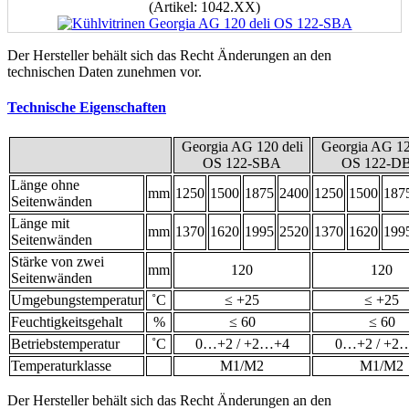
(Artikel: 1042.XX)
Der Hersteller behält sich das Recht Änderungen an den
technischen Daten zunehmen vor.
Technische Eigenschaften
Georgia AG 120 deli
Georgia AG 12
OS 122-SBA
OS 122-D
Länge ohne
mm
1250
1500
1875
2400
1250
1500
187
Seitenwänden
Länge mit
mm
1370
1620
1995
2520
1370
1620
199
Seitenwänden
Stärke von zwei
mm
120
120
Seitenwänden
Umgebungstemperatur
˚С
≤ +25
≤ +25
Feuchtigkeitsgehalt
%
≤ 60
≤ 60
Betriebstemperatur
˚С
0…+2 / +2…+4
0…+2 / +2
Temperaturklasse
M1/M2
M1/M2
Der Hersteller behält sich das Recht Änderungen an den