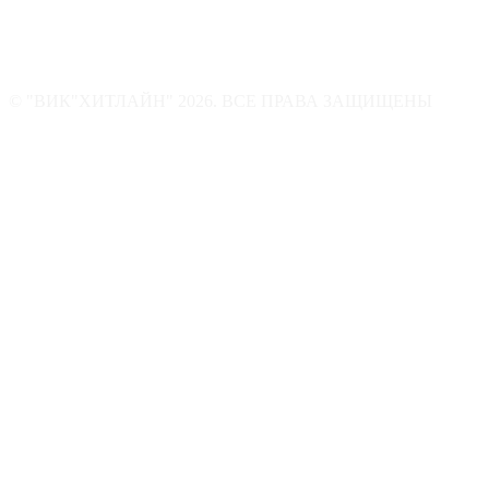
© "ВИК"ХИТЛАЙН" 2026. ВСЕ ПРАВА ЗАЩИЩЕНЫ