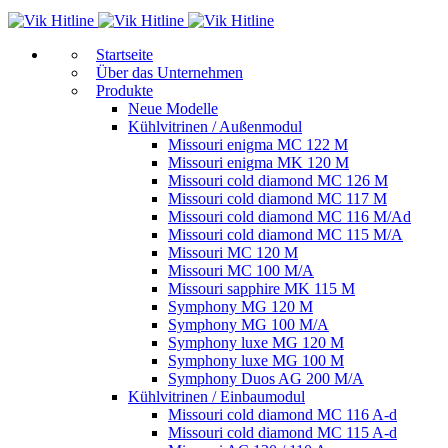
Start­sei­te
Über das Unternehmen
Produkte
Neue Modelle
Kühlvitrinen / Außenmodul
Missouri enigma MC 122 M
Missouri enigma MK 120 M
Missouri cold diamond MC 126 M
Missouri cold diamond MC 117 M
Missouri cold diamond MC 116 M/Ad
Missouri cold diamond MC 115 M/A
Missouri MC 120 M
Missouri MC 100 M/A
Missouri sapphire MK 115 M
Symphony MG 120 M
Symphony MG 100 M/А
Symphony luxe MG 120 M
Symphony luxe MG 100 M
Symphony Duos AG 200 M/A
Kühlvitrinen / Einbaumodul
Missouri cold diamond MC 116 A-d
Missouri cold diamond MC 115 A-d