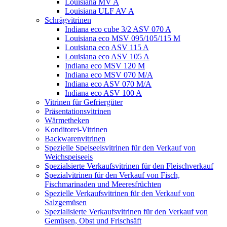
Louisiana MV A
Louisiana ULF AV A
Schrägvitrinen
Indiana eco cube 3/2 ASV 070 A
Louisiana eco MSV 095/105/115 M
Louisiana eco ASV 115 A
Louisiana eco ASV 105 A
Indiana eco MSV 120 M
Indiana eco MSV 070 M/A
Indiana eco ASV 070 M/A
Indiana eco ASV 100 A
Vitrinen für Gefriergüter
Präsentationsvitrinen
Wärmetheken
Konditorei-Vitrinen
Backwarenvitrinen
Spezielle Speiseeisvitrinen für den Verkauf von
Weichspeiseeis
Spezialsierte Verkaufsvitrinen für den Fleischverkauf
Spezialvitrinen für den Verkauf von Fisch,
Fischmarinaden und Meeresfrüchten
Spezielle Verkaufsvitrinen für den Verkauf von
Salzgemüsen
Spezialisierte Verkaufsvitrinen für den Verkauf von
Gemüsen, Obst und Frischsäft