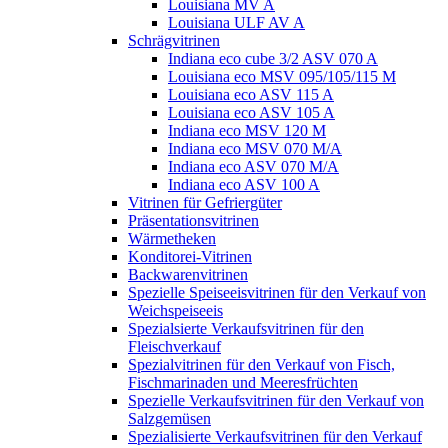
Louisiana MV A
Louisiana ULF AV A
Schrägvitrinen
Indiana eco cube 3/2 ASV 070 A
Louisiana eco MSV 095/105/115 M
Louisiana eco ASV 115 A
Louisiana eco ASV 105 A
Indiana eco MSV 120 M
Indiana eco MSV 070 M/A
Indiana eco ASV 070 M/A
Indiana eco ASV 100 A
Vitrinen für Gefriergüter
Präsentationsvitrinen
Wärmetheken
Konditorei-Vitrinen
Backwarenvitrinen
Spezielle Speiseeisvitrinen für den Verkauf von
Weichspeiseeis
Spezialsierte Verkaufsvitrinen für den
Fleischverkauf
Spezialvitrinen für den Verkauf von Fisch,
Fischmarinaden und Meeresfrüchten
Spezielle Verkaufsvitrinen für den Verkauf von
Salzgemüsen
Spezialisierte Verkaufsvitrinen für den Verkauf