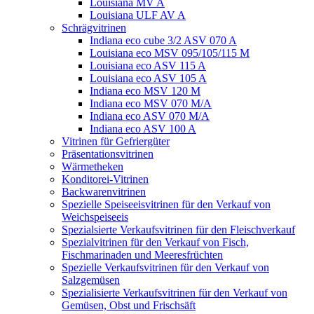
Louisiana MV A
Louisiana ULF AV A
Schrägvitrinen
Indiana eco cube 3/2 ASV 070 A
Louisiana eco MSV 095/105/115 M
Louisiana eco ASV 115 A
Louisiana eco ASV 105 A
Indiana eco MSV 120 M
Indiana eco MSV 070 M/A
Indiana eco ASV 070 M/A
Indiana eco ASV 100 A
Vitrinen für Gefriergüter
Präsentationsvitrinen
Wärmetheken
Konditorei-Vitrinen
Backwarenvitrinen
Spezielle Speiseeisvitrinen für den Verkauf von
Weichspeiseeis
Spezialsierte Verkaufsvitrinen für den Fleischverkauf
Spezialvitrinen für den Verkauf von Fisch,
Fischmarinaden und Meeresfrüchten
Spezielle Verkaufsvitrinen für den Verkauf von
Salzgemüsen
Spezialisierte Verkaufsvitrinen für den Verkauf von
Gemüsen, Obst und Frischsäft