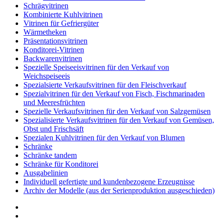
Schrägvitrinen
Кombinierte Kuhlvitrinen
Vitrinen für Gefriergüter
Wärmetheken
Präsentationsvitrinen
Konditorei-Vitrinen
Backwarenvitrinen
Spezielle Speiseeisvitrinen für den Verkauf von
Weichspeiseeis
Spezialsierte Verkaufsvitrinen für den Fleischverkauf
Spezialvitrinen für den Verkauf von Fisch, Fischmarinaden
und Meeresfrüchten
Spezielle Verkaufsvitrinen für den Verkauf von Salzgemüsen
Spezialisierte Verkaufsvitrinen für den Verkauf von Gemüsen,
Obst und Frischsäft
Spezialen Kuhlvitrinen für den Verkauf von Blumen
Schränke
Schränke tandem
Schränke für Konditorei
Ausgabelinien
Individuell gefertigte und kundenbezogene Erzeugnisse
Archiv der Modelle (aus der Serienproduktion ausgeschieden)