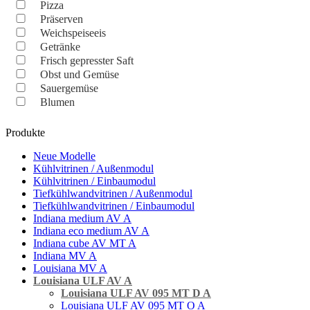
Pizza
Präserven
Weichspeiseeis
Getränke
Frisch gepresster Saft
Obst und Gemüse
Sauergemüse
Blumen
Produkte
Neue Modelle
Kühlvitrinen / Außenmodul
Kühlvitrinen / Einbaumodul
Tiefkühlwandvitrinen / Außenmodul
Tiefkühlwandvitrinen / Einbaumodul
Indiana medium AV A
Indiana eco medium AV A
Indiana cube AV MT A
Indiana MV A
Louisiana MV A
Louisiana ULF AV A
Louisiana ULF AV 095 MT D A
Louisiana ULF AV 095 MT O A