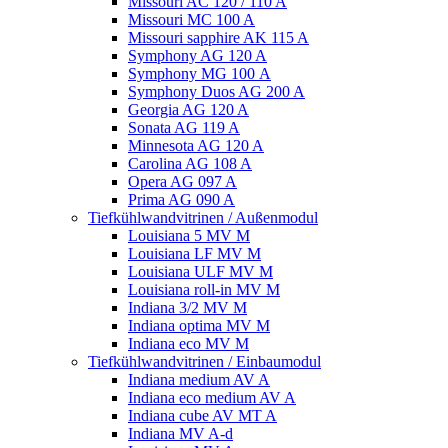
Missouri AC 120 / 110 A
Missouri MC 100 A
Missouri sapphire AK 115 A
Symphony AG 120 A
Symphony MG 100 А
Symphony Duos AG 200 A
Georgia AG 120 A
Sonata AG 119 A
Minnesota AG 120 A
Carolina AG 108 A
Opera AG 097 A
Prima AG 090 A
Tiefkühlwandvitrinen / Außenmodul
Louisiana 5 MV M
Louisiana LF MV M
Louisiana ULF MV M
Louisiana roll-in MV M
Indiana 3/2 MV M
Indiana optima MV M
Indiana eco MV M
Tiefkühlwandvitrinen / Einbaumodul
Indiana medium AV A
Indiana eco medium AV A
Indiana cube AV MT A
Indiana MV A-d