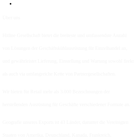
Über uns
Hitline Gesellschaft bietet die breiteste und umfassendste Anzahl
von Lösungen der Geschäftskühlausrüstung für Einzelhandel an,
und gewährleistet Lieferung, Einstellung und Wartung sowohl firekt
als auch via umfangreiche Kette von Partnergesellschaften.
Wir bieten für Retail mehr als 3.000 Bezeichnungen der
herstellenden Ausrüstung für Geschäfte verschiedener Formate an.
Geografie unseres Exports ist 43 Länder, darunter die Vereinigten
Staaten von Amerika, Deutschland, Kanada, Frankreich,