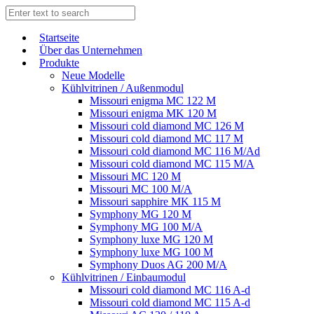
Start­sei­te
Über das Unternehmen
Produkte
Neue Modelle
Kühlvitrinen / Außenmodul
Missouri enigma MC 122 M
Missouri enigma MK 120 M
Missouri cold diamond MC 126 M
Missouri cold diamond MC 117 M
Missouri cold diamond MC 116 M/Ad
Missouri cold diamond MC 115 M/A
Missouri MC 120 M
Missouri MC 100 M/A
Missouri sapphire MK 115 M
Symphony MG 120 M
Symphony MG 100 M/А
Symphony luxe MG 120 M
Symphony luxe MG 100 M
Symphony Duos AG 200 M/A
Kühlvitrinen / Einbaumodul
Missouri cold diamond MC 116 A-d
Missouri cold diamond MC 115 A-d