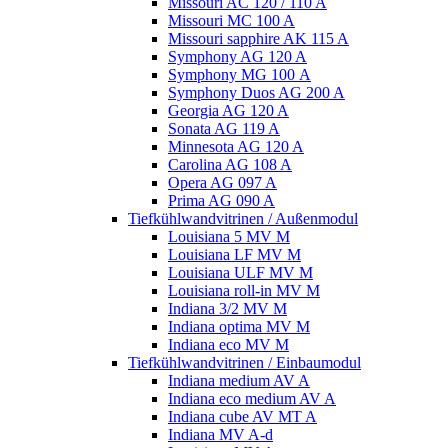
Missouri AC 120 / 110 A
Missouri MC 100 A
Missouri sapphire AK 115 A
Symphony AG 120 A
Symphony MG 100 А
Symphony Duos AG 200 A
Georgia AG 120 A
Sonata AG 119 A
Minnesota AG 120 A
Carolina AG 108 A
Opera AG 097 A
Prima AG 090 A
Tiefkühlwandvitrinen / Außenmodul
Louisiana 5 MV M
Louisiana LF MV M
Louisiana ULF MV M
Louisiana roll-in MV M
Indiana 3/2 MV M
Indiana optima MV M
Indiana eco MV M
Tiefkühlwandvitrinen / Einbaumodul
Indiana medium AV A
Indiana eco medium AV A
Indiana cube AV MT A
Indiana MV A-d