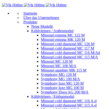
Start­sei­te
Über das Unternehmen
Produkte
Neue Modelle
Kühlvitrinen / Außenmodul
Missouri enigma MC 122 M
Missouri enigma MK 120 M
Missouri cold diamond MC 126 M
Missouri cold diamond MC 117 M
Missouri cold diamond MC 116 M/Ad
Missouri cold diamond MC 115 M/A
Missouri MC 120 M
Missouri MC 100 M/A
Missouri sapphire MK 115 M
Symphony MG 120 M
Symphony MG 100 M/А
Symphony luxe MG 120 M
Symphony luxe MG 100 M
Symphony Duos AG 200 M/A
Kühlvitrinen / Einbaumodul
Missouri cold diamond MC 116 A-d
Missouri cold diamond MC 115 A-d