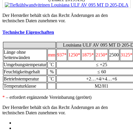
Der Hersteller behält sich das Recht Änderungen an den
technischen Daten zunehmen vor.
Technische Eigenschaften
Louisiana ULF AV 095 MT D 205
Länge ohne
mm
937*
1250*
1875*
2150*
2500
3125*
Seitenwänden
Umgebungstemperatur
˚С
≤ +25
Feuchtigkeitsgehalt
%
≤ 60
Betriebstemperatur
˚С
+2…+4/+4…+6
Temperaturklasse
М2/Н1
*
– erfordert ergänzende Vereinbarung (gerötet)
Der Hersteller behält sich das Recht Änderungen an den
technischen Daten zunehmen vor.