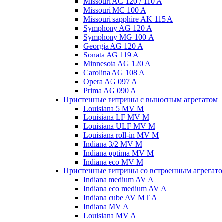
Missouri AC 120 / 110 A
Missouri MC 100 A
Missouri sapphire AK 115 A
Symphony AG 120 A
Symphony MG 100 А
Georgia AG 120 A
Sonata AG 119 A
Minnesota AG 120 A
Carolina AG 108 A
Opera AG 097 A
Prima AG 090 A
Пристенные витрины с выносным агрегатом
Louisiana 5 MV M
Louisiana LF MV M
Louisiana ULF MV M
Louisiana roll-in MV M
Indiana 3/2 MV M
Indiana optima MV M
Indiana eco MV M
Пристенные витрины со встроенным агрегат
Indiana medium AV A
Indiana eco medium AV A
Indiana cube AV MT A
Indiana MV A
Louisiana MV A