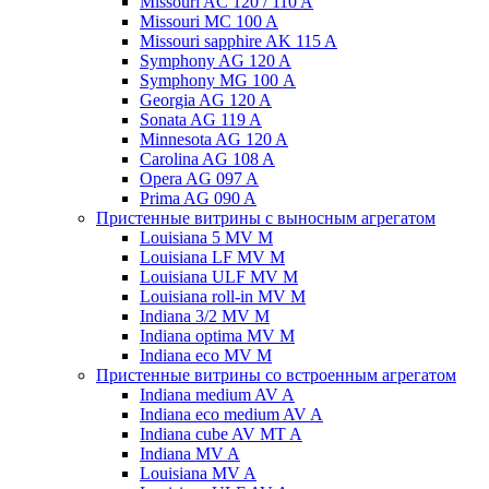
Missouri AC 120 / 110 A
Missouri MC 100 A
Missouri sapphire AK 115 A
Symphony AG 120 A
Symphony MG 100 А
Georgia AG 120 A
Sonata AG 119 A
Minnesota AG 120 A
Carolina AG 108 A
Opera AG 097 A
Prima AG 090 A
Пристенные витрины с выносным агрегатом
Louisiana 5 MV M
Louisiana LF MV M
Louisiana ULF MV M
Louisiana roll-in MV M
Indiana 3/2 MV M
Indiana optima MV M
Indiana eco MV M
Пристенные витрины со встроенным агрегатом
Indiana medium AV A
Indiana eco medium AV A
Indiana cube AV MT A
Indiana MV A
Louisiana MV A