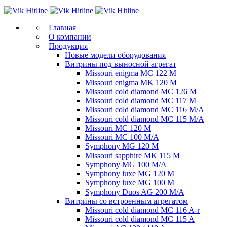
Главная
О компании
Продукция
Новые модели оборудования
Витрины под выносной агрегат
Missouri enigma MC 122 M
Missouri enigma MK 120 M
Missouri cold diamond MC 126 M
Missouri cold diamond MC 117 M
Missouri cold diamond MC 116 M/A
Missouri cold diamond MC 115 M/A
Missouri MC 120 M
Missouri MC 100 M/A
Symphony MG 120 M
Missouri sapphire MK 115 M
Symphony MG 100 M/А
Symphony luxe MG 120 M
Symphony luxe MG 100 M
Symphony Duos AG 200 M/A
Витрины со встроенным агрегатом
Missouri cold diamond MC 116 A-r
Missouri cold diamond MC 115 A