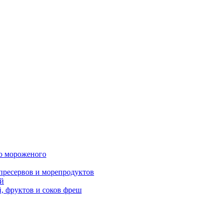
о мороженого
пресервов и морепродуктов
й
 фруктов и соков фреш