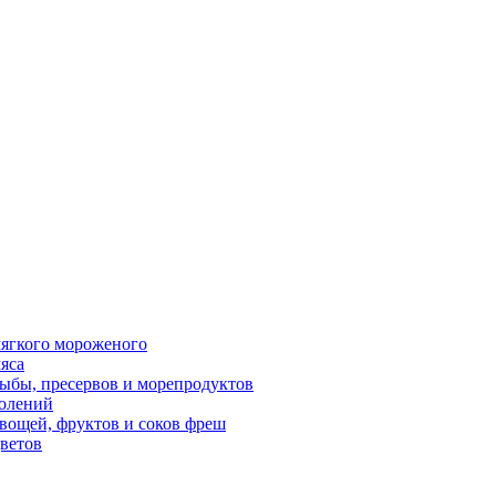
ягкого мороженого
яса
ыбы, пресервов и морепродуктов
олений
вощей, фруктов и соков фреш
ветов