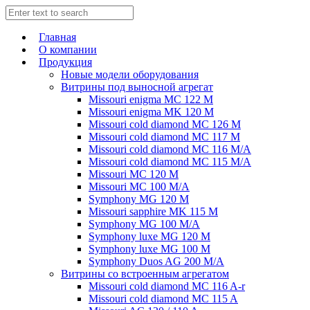
Главная
О компании
Продукция
Новые модели оборудования
Витрины под выносной агрегат
Missouri enigma MC 122 M
Missouri enigma MK 120 M
Missouri cold diamond MC 126 M
Missouri cold diamond MC 117 M
Missouri cold diamond MC 116 M/A
Missouri cold diamond MC 115 M/A
Missouri MC 120 M
Missouri MC 100 M/A
Symphony MG 120 M
Missouri sapphire MK 115 M
Symphony MG 100 M/А
Symphony luxe MG 120 M
Symphony luxe MG 100 M
Symphony Duos AG 200 M/A
Витрины со встроенным агрегатом
Missouri cold diamond MC 116 A-r
Missouri cold diamond MC 115 A