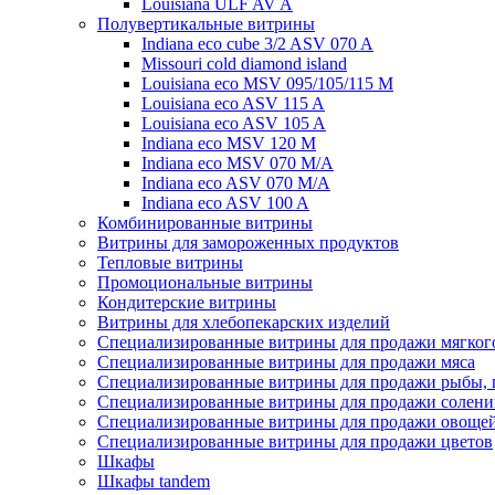
Louisiana ULF AV A
Полувертикальные витрины
Indiana eco cube 3/2 ASV 070 A
Missouri cold diamond island
Louisiana eco MSV 095/105/115 M
Louisiana eco ASV 115 A
Louisiana eco ASV 105 A
Indiana eco MSV 120 M
Indiana eco MSV 070 M/A
Indiana eco ASV 070 M/A
Indiana eco ASV 100 A
Комбинированные витрины
Витрины для замороженных продуктов
Тепловые витрины
Промоциональные витрины
Кондитерские витрины
Витрины для хлебопекарских изделий
Специализированные витрины для продажи мягког
Специализированные витрины для продажи мяса
Специализированные витрины для продажи рыбы, 
Специализированные витрины для продажи солени
Специализированные витрины для продажи овощей,
Специализированные витрины для продажи цветов
Шкафы
Шкафы tandem