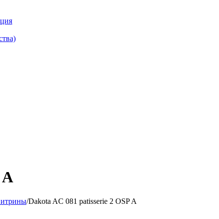
кция
ства)
 A
витрины
/
Dakota AС 081 patisserie 2 OSP A