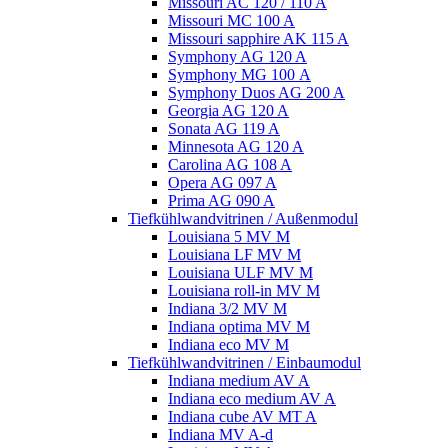
Missouri AC 120 / 110 A
Missouri MC 100 A
Missouri sapphire AK 115 A
Symphony AG 120 A
Symphony MG 100 А
Symphony Duos AG 200 A
Georgia AG 120 A
Sonata AG 119 A
Minnesota AG 120 A
Carolina AG 108 A
Opera AG 097 A
Prima AG 090 A
Tiefkühlwandvitrinen / Außenmodul
Louisiana 5 MV M
Louisiana LF MV M
Louisiana ULF MV M
Louisiana roll-in MV M
Indiana 3/2 MV M
Indiana optima MV M
Indiana eco MV M
Tiefkühlwandvitrinen / Einbaumodul
Indiana medium AV A
Indiana eco medium AV A
Indiana cube AV MT A
Indiana MV A-d