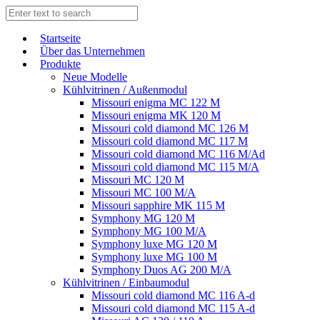
Start­sei­te
Über das Unternehmen
Produkte
Neue Modelle
Kühlvitrinen / Außenmodul
Missouri enigma MC 122 M
Missouri enigma MK 120 M
Missouri cold diamond MC 126 M
Missouri cold diamond MC 117 M
Missouri cold diamond MC 116 M/Ad
Missouri cold diamond MC 115 M/A
Missouri MC 120 M
Missouri MC 100 M/A
Missouri sapphire MK 115 M
Symphony MG 120 M
Symphony MG 100 M/А
Symphony luxe MG 120 M
Symphony luxe MG 100 M
Symphony Duos AG 200 M/A
Kühlvitrinen / Einbaumodul
Missouri cold diamond MC 116 A-d
Missouri cold diamond MC 115 A-d