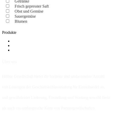
Getränke
Frisch gepresster Saft
Obst und Gemüse
Sauergemüse
Blumen
Produkte
Über uns
Hitline Gesellschaft bietet die breiteste und umfassendste Anzahl
von Lösungen der Geschäftskühlausrüstung für Einzelhandel an,
und gewährleistet Lieferung, Einstellung und Wartung sowohl firekt
als auch via umfangreiche Kette von Partnergesellschaften.