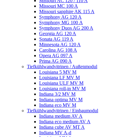
Missouri AC 120 / 110 A
Missouri MC 100 A
Missouri sapphire AK 115 A
Symphony AG 120 A
Symphony MG 100 А
Symphony Duos AG 200 A
Georgia AG 120 A
Sonata AG 119 A
Minnesota AG 120 A
Carolina AG 108 A
Opera AG 097 A
Prima AG 090 A
Tiefkühlwandvitrinen / Außenmodul
Louisiana 5 MV M
Louisiana LF MV M
Louisiana ULF MV M
Louisiana roll-in MV M
Indiana 3/2 MV M
Indiana optima MV M
Indiana eco MV M
Tiefkühlwandvitrinen / Einbaumodul
Indiana medium AV A
Indiana eco medium AV A
Indiana cube AV MT A
Indiana MV A-d