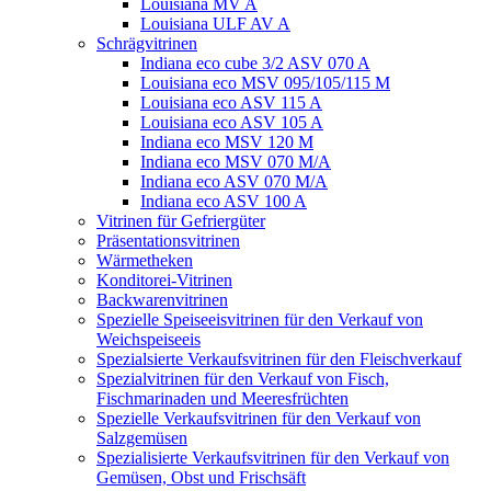
Louisiana MV A
Louisiana ULF AV A
Schrägvitrinen
Indiana eco cube 3/2 ASV 070 A
Louisiana eco MSV 095/105/115 M
Louisiana eco ASV 115 A
Louisiana eco ASV 105 A
Indiana eco MSV 120 M
Indiana eco MSV 070 M/A
Indiana eco ASV 070 M/A
Indiana eco ASV 100 A
Vitrinen für Gefriergüter
Präsentationsvitrinen
Wärmetheken
Konditorei-Vitrinen
Backwarenvitrinen
Spezielle Speiseeisvitrinen für den Verkauf von
Weichspeiseeis
Spezialsierte Verkaufsvitrinen für den Fleischverkauf
Spezialvitrinen für den Verkauf von Fisch,
Fischmarinaden und Meeresfrüchten
Spezielle Verkaufsvitrinen für den Verkauf von
Salzgemüsen
Spezialisierte Verkaufsvitrinen für den Verkauf von
Gemüsen, Obst und Frischsäft