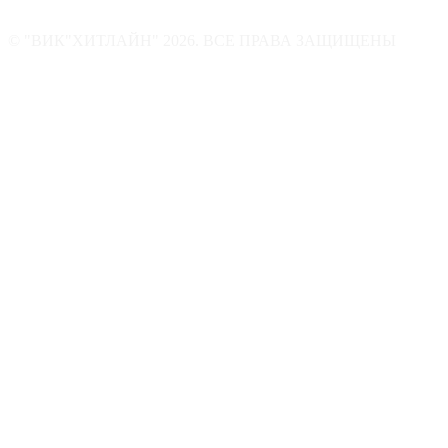
© "ВИК"ХИТЛАЙН" 2026. ВСЕ ПРАВА ЗАЩИЩЕНЫ