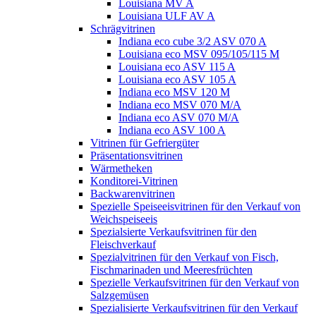
Louisiana MV A
Louisiana ULF AV A
Schrägvitrinen
Indiana eco cube 3/2 ASV 070 A
Louisiana eco MSV 095/105/115 M
Louisiana eco ASV 115 A
Louisiana eco ASV 105 A
Indiana eco MSV 120 M
Indiana eco MSV 070 M/A
Indiana eco ASV 070 M/A
Indiana eco ASV 100 A
Vitrinen für Gefriergüter
Präsentationsvitrinen
Wärmetheken
Konditorei-Vitrinen
Backwarenvitrinen
Spezielle Speiseeisvitrinen für den Verkauf von
Weichspeiseeis
Spezialsierte Verkaufsvitrinen für den
Fleischverkauf
Spezialvitrinen für den Verkauf von Fisch,
Fischmarinaden und Meeresfrüchten
Spezielle Verkaufsvitrinen für den Verkauf von
Salzgemüsen
Spezialisierte Verkaufsvitrinen für den Verkauf