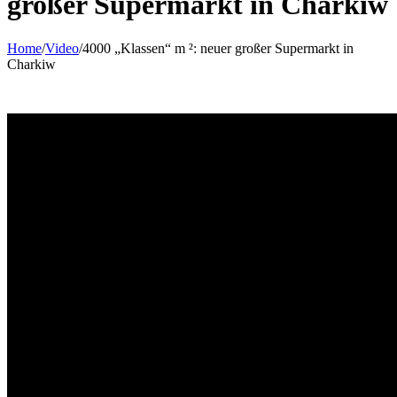
großer Supermarkt in Charkiw
Home
/
Video
/
4000 „Klassen“ m ²: neuer großer Supermarkt in
Charkiw