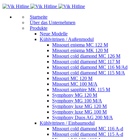
Start­sei­te
Über das Unternehmen
Produkte
Neue Modelle
Kühlvitrinen / Außenmodul
Missouri enigma MC 122 M
Missouri enigma MK 120 M
Missouri cold diamond MC 126 M
Missouri cold diamond MC 117 M
Missouri cold diamond MC 116 M/Ad
Missouri cold diamond MC 115 M/A
Missouri MC 120 M
Missouri MC 100 M/A
Missouri sapphire MK 115 M
Symphony MG 120 M
Symphony MG 100 M/А
Symphony luxe MG 120 M
Symphony luxe MG 100 M
Symphony Duos AG 200 M/A
Kühlvitrinen / Einbaumodul
Missouri cold diamond MC 116 A-d
Missouri cold diamond MC 115 A-d