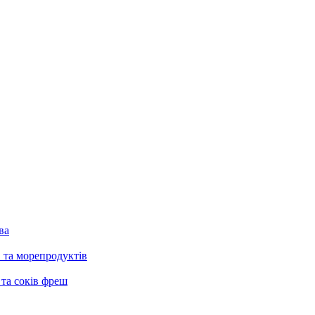
ва
в та морепродуктів
 та соків фреш