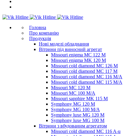
Головна
Про компанію
Продукція
Нові моделі обладнання
Вітрини під виносний агрегат
Missouri enigma MC 122 M
Missouri enigma MK 120 M
Missouri cold diamond MC 126 M
Missouri cold diamond MC 117 M
Missouri cold diamond MC 116 M/A
Missouri cold diamond MC 115 M/A
Missouri MC 120 M
Missouri MC 100 M/A
Missouri sapphire MK 115 M
Symphony MG 120 M
Symphony MG 100 M/А
Symphony luxe MG 120 M
Symphony luxe MG 100 M
Вітрини з вбудованим агрегатом
Missouri cold diamond MC 116 A-u