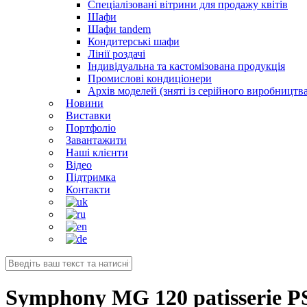
Спеціалізовані вітрини для продажу квітів
Шафи
Шафи tandem
Кондитерські шафи
Лінії роздачі
Індивідуальна та кастомізована продукція
Промислові кондиціонери
Архів моделей (зняті із серійного виробництва
Новини
Виставки
Портфоліо
Завантажити
Наші клієнти
Відео
Підтримка
Контакти
Symphony MG 120 patisserie P