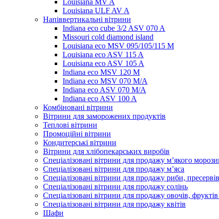
Louisiana MV A
Louisiana ULF AV A
Напіввертикальні вітрини
Indiana eco cube 3/2 ASV 070 A
Missouri cold diamond island
Louisiana eco MSV 095/105/115 M
Louisiana eco ASV 115 A
Louisiana eco ASV 105 A
Indiana eco MSV 120 M
Indiana eco MSV 070 M/A
Indiana eco ASV 070 M/A
Indiana eco ASV 100 A
Комбіновані вітрини
Вітрини для заморожених продуктів
Теплові вітрини
Промоційні вітрини
Кондитерські вітрини
Вітрини для хлібопекарських виробів
Спеціалізовані вітрини для продажу м’якого морози
Спеціалізовані вітрини для продажу м’яса
Спеціалізовані вітрини для продажу риби, пресерві
Спеціалізовані вітрини для продажу солінь
Спеціалізовані вітрини для продажу овочів, фруктів
Спеціалізовані вітрини для продажу квітів
Шафи