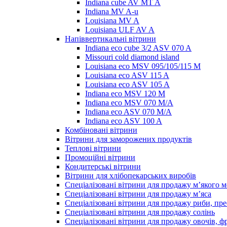
Indiana cube AV MT A
Indiana MV A-u
Louisiana MV A
Louisiana ULF AV A
Напіввертикальні вітрини
Indiana eco cube 3/2 ASV 070 A
Missouri cold diamond island
Louisiana eco MSV 095/105/115 M
Louisiana eco ASV 115 A
Louisiana eco ASV 105 A
Indiana eco MSV 120 M
Indiana eco MSV 070 M/A
Indiana eco ASV 070 M/A
Indiana eco ASV 100 A
Комбіновані вітрини
Вітрини для заморожених продуктів
Теплові вітрини
Промоційні вітрини
Кондитерські вітрини
Вітрини для хлібопекарських виробів
Спеціалізовані вітрини для продажу м’якого 
Спеціалізовані вітрини для продажу м’яса
Спеціалізовані вітрини для продажу риби, пре
Спеціалізовані вітрини для продажу солінь
Спеціалізовані вітрини для продажу овочів, ф