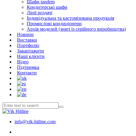
Шафи tandem
Кондитерські шафи
Лінії роздачі
Індивідуальна та кастомізована продукція
Промислові кондиціонери
Архів моделей (зняті із серійного виробництва)
Новини
Виставки
Портфоліо
Завантажити
Наші клієнти
Відео
Підтримка
Контакти
info@vik-hitline.com