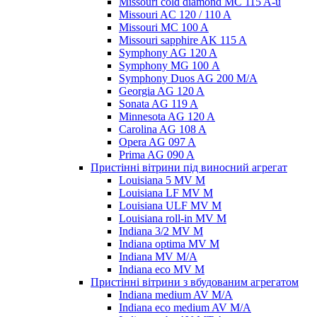
Missouri cold diamond MC 115 A-u
Missouri AC 120 / 110 A
Missouri MC 100 A
Missouri sapphire AK 115 A
Symphony AG 120 A
Symphony MG 100 А
Symphony Duos AG 200 M/A
Georgia AG 120 A
Sonata AG 119 A
Minnesota AG 120 A
Carolina AG 108 A
Opera AG 097 A
Prima AG 090 A
Пристінні вітрини під виносний агрегат
Louisiana 5 MV M
Louisiana LF MV M
Louisiana ULF MV M
Louisiana roll-in MV M
Indiana 3/2 MV M
Indiana optima MV M
Indiana MV M/A
Indiana eco MV M
Пристінні вітрини з вбудованим агрегатом
Indiana medium AV M/A
Indiana eco medium AV M/A