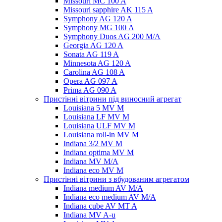
Missouri MC 100 A
Missouri sapphire AK 115 A
Symphony AG 120 A
Symphony MG 100 А
Symphony Duos AG 200 M/A
Georgia AG 120 A
Sonata AG 119 A
Minnesota AG 120 A
Carolina AG 108 A
Opera AG 097 A
Prima AG 090 A
Пристінні вітрини під виносний агрегат
Louisiana 5 MV M
Louisiana LF MV M
Louisiana ULF MV M
Louisiana roll-in MV M
Indiana 3/2 MV M
Indiana optima MV M
Indiana MV M/A
Indiana eco MV M
Пристінні вітрини з вбудованим агрегатом
Indiana medium AV M/A
Indiana eco medium AV M/A
Indiana cube AV MT A
Indiana MV A-u