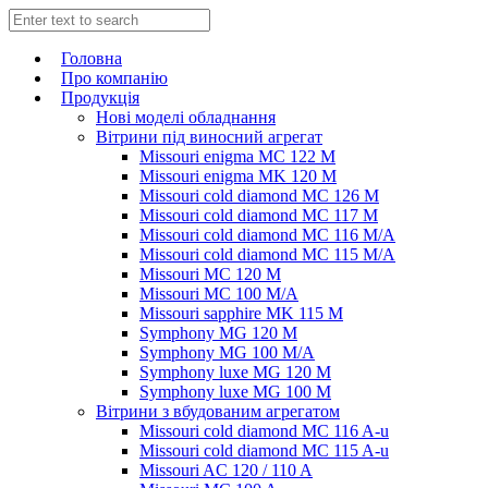
Головна
Про компанію
Продукція
Нові моделі обладнання
Вітрини під виносний агрегат
Missouri enigma MC 122 M
Missouri enigma MK 120 M
Missouri cold diamond MC 126 M
Missouri cold diamond MC 117 M
Missouri cold diamond MC 116 M/A
Missouri cold diamond MC 115 M/A
Missouri MC 120 M
Missouri MC 100 M/A
Missouri sapphire MK 115 M
Symphony MG 120 M
Symphony MG 100 M/А
Symphony luxe MG 120 M
Symphony luxe MG 100 M
Вітрини з вбудованим агрегатом
Missouri cold diamond MC 116 A-u
Missouri cold diamond MC 115 A-u
Missouri AC 120 / 110 A