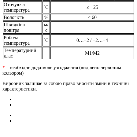
Оточуюча
˚С
≤ +25
температура
Вологість
%
≤ 60
Швидкість
м/
–
повітря
с
Робоча
˚С
0…+2 / +2…+4
температура
Температурний
М1/М2
клас
*
– необхідне додаткове узгодження (виділено червоним
кольором)
Виробник залишає за собою право вносити зміни в технічні
характеристики.