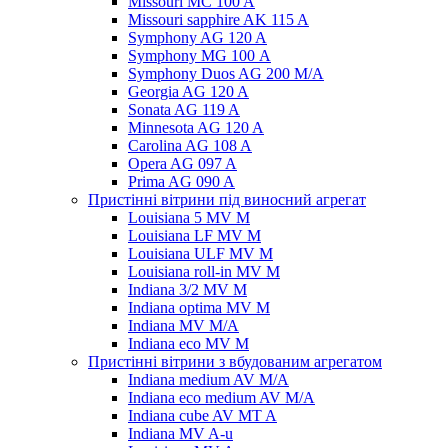
Missouri MC 100 A
Missouri sapphire AK 115 A
Symphony AG 120 A
Symphony MG 100 А
Symphony Duos AG 200 M/A
Georgia AG 120 A
Sonata AG 119 A
Minnesota AG 120 A
Carolina AG 108 A
Opera AG 097 A
Prima AG 090 A
Пристінні вітрини під виносний агрегат
Louisiana 5 MV M
Louisiana LF MV M
Louisiana ULF MV M
Louisiana roll-in MV M
Indiana 3/2 MV M
Indiana optima MV M
Indiana MV M/A
Indiana eco MV M
Пристінні вітрини з вбудованим агрегатом
Indiana medium AV M/A
Indiana eco medium AV M/A
Indiana cube AV MT A
Indiana MV A-u