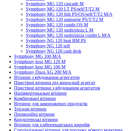
Symphony MG 120 cascade M
Symphony MG 120 LT PS/self/T/T2 M
Symphony MG 120 fish PS/OS/self/T/T2 M/A
Symphony MG 120 patisserie PS/T/T2 M
Symphony MG 120 combi OS M
Symphony MG 120 sushi/pizza L M
Symphony MG 120 sushi/pizza combi L M/A
Symphony NG 120 heat BM PS
Symphony NG 120 self
Symphony NG 120 cash desk
Symphony MG 100 M/А
Symphony luxe MG 120 M
Symphony luxe MG 100 M
Symphony Duos AG 200 M/A
Вітрини з вбудованим агрегатом
Пристінні вітрини під виносний агрегат
Пристінні вітрини з вбудованим агрегатом
Напіввертикальні вітрини
Комбіновані вітрини
Вітрини для заморожених продуктів
Теплові вітрини
Промоційні вітрини
Кондитерські вітрини
Вітрини для хлібопекарських виробів
Спеціалізовані вітрини для продажу м'якого морозива