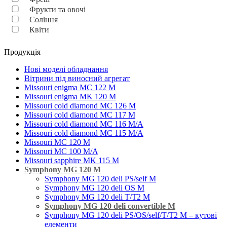
Фрукти та овочі
Соління
Квіти
Продукція
Нові моделі обладнання
Вітрини під виносний агрегат
Missouri enigma MC 122 M
Missouri enigma MK 120 M
Missouri cold diamond MC 126 M
Missouri cold diamond MC 117 M
Missouri cold diamond MC 116 M/A
Missouri cold diamond MC 115 M/A
Missouri MC 120 M
Missouri MC 100 M/A
Missouri sapphire MK 115 M
Symphony MG 120 M
Symphony MG 120 deli PS/self M
Symphony MG 120 deli OS M
Symphony MG 120 deli T/T2 M
Symphony MG 120 deli convertible M
Symphony MG 120 deli PS/OS/self/T/T2 M – кутові
елементи