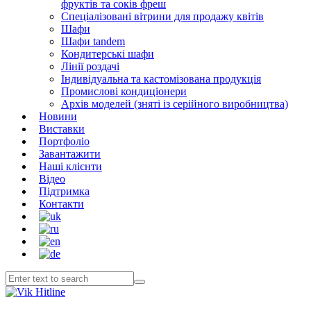
фруктів та соків фреш
Спеціалізовані вітрини для продажу квітів
Шафи
Шафи tandem
Кондитерські шафи
Лінії роздачі
Індивідуальна та кастомізована продукція
Промислові кондиціонери
Архів моделей (зняті із серійного виробництва)
Новини
Виставки
Портфоліо
Завантажити
Наші клієнти
Відео
Підтримка
Контакти