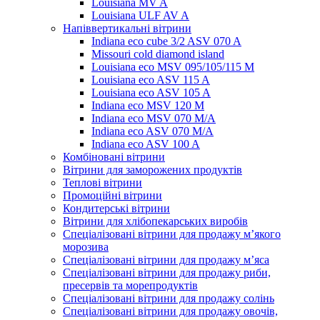
Louisiana MV A
Louisiana ULF AV A
Напіввертикальні вітрини
Indiana eco cube 3/2 ASV 070 A
Missouri cold diamond island
Louisiana eco MSV 095/105/115 M
Louisiana eco ASV 115 A
Louisiana eco ASV 105 A
Indiana eco MSV 120 M
Indiana eco MSV 070 M/A
Indiana eco ASV 070 M/A
Indiana eco ASV 100 A
Комбіновані вітрини
Вітрини для заморожених продуктів
Теплові вітрини
Промоційні вітрини
Кондитерські вітрини
Вітрини для хлібопекарських виробів
Спеціалізовані вітрини для продажу м’якого
морозива
Спеціалізовані вітрини для продажу м’яса
Спеціалізовані вітрини для продажу риби,
пресервів та морепродуктів
Спеціалізовані вітрини для продажу солінь
Спеціалізовані вітрини для продажу овочів,