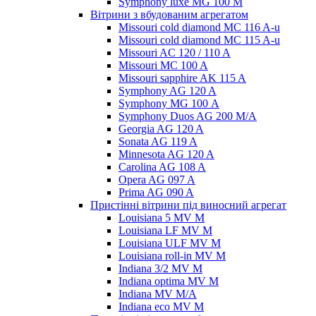
Symphony luxe MG 100 M
Вітрини з вбудованим агрегатом
Missouri cold diamond MC 116 A-u
Missouri cold diamond MC 115 A-u
Missouri AC 120 / 110 A
Missouri MC 100 A
Missouri sapphire AK 115 A
Symphony AG 120 A
Symphony MG 100 А
Symphony Duos AG 200 M/A
Georgia AG 120 A
Sonata AG 119 A
Minnesota AG 120 A
Carolina AG 108 A
Opera AG 097 A
Prima AG 090 A
Пристінні вітрини під виносний агрегат
Louisiana 5 MV M
Louisiana LF MV M
Louisiana ULF MV M
Louisiana roll-in MV M
Indiana 3/2 MV M
Indiana optima MV M
Indiana MV M/A
Indiana eco MV M