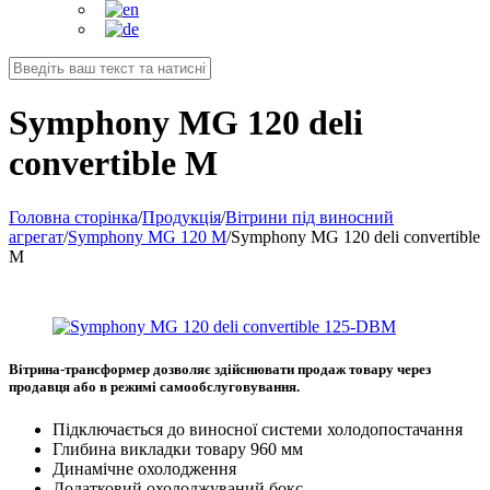
Symphony MG 120 deli
convertible M
Головна сторінка
/
Продукція
/
Вітрини під виносний
агрегат
/
Symphony MG 120 M
/
Symphony MG 120 deli convertible
M
Вітрина-трансформер дозволяє здійснювати продаж товару через
продавця або в режимі самообслуговування.
Підключається до виносної системи холодопостачання
Глибина викладки товару 960 мм
Динамічне охолодження
Додатковий охолоджуваний бокс