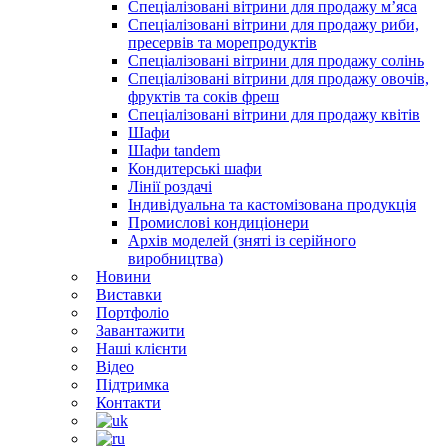
Спеціалізовані вітрини для продажу м’яса
Спеціалізовані вітрини для продажу риби,
пресервів та морепродуктів
Спеціалізовані вітрини для продажу солінь
Спеціалізовані вітрини для продажу овочів,
фруктів та соків фреш
Спеціалізовані вітрини для продажу квітів
Шафи
Шафи tandem
Кондитерські шафи
Лінії роздачі
Індивідуальна та кастомізована продукція
Промислові кондиціонери
Архів моделей (зняті із серійного
виробництва)
Новини
Виставки
Портфоліо
Завантажити
Наші клієнти
Відео
Підтримка
Контакти