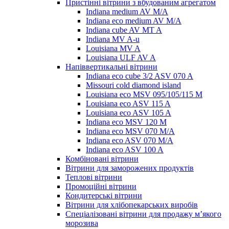
Пристінні вітрини з вбудованим агрегатом
Indiana medium AV M/A
Indiana eco medium AV M/A
Indiana cube AV MT A
Indiana MV A-u
Louisiana MV A
Louisiana ULF AV A
Напіввертикальні вітрини
Indiana eco cube 3/2 ASV 070 A
Missouri cold diamond island
Louisiana eco MSV 095/105/115 M
Louisiana eco ASV 115 A
Louisiana eco ASV 105 A
Indiana eco MSV 120 M
Indiana eco MSV 070 M/A
Indiana eco ASV 070 M/A
Indiana eco ASV 100 A
Комбіновані вітрини
Вітрини для заморожених продуктів
Теплові вітрини
Промоційні вітрини
Кондитерські вітрини
Вітрини для хлібопекарських виробів
Спеціалізовані вітрини для продажу м’якого
морозива