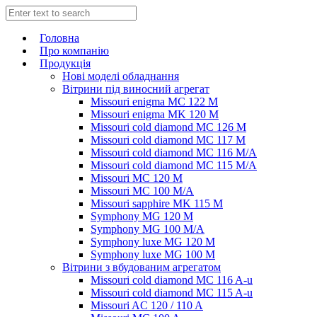
Головна
Про компанію
Продукція
Нові моделі обладнання
Вітрини під виносний агрегат
Missouri enigma MC 122 M
Missouri enigma MK 120 M
Missouri cold diamond MC 126 M
Missouri cold diamond MC 117 M
Missouri cold diamond MC 116 M/A
Missouri cold diamond MC 115 M/A
Missouri MC 120 M
Missouri MC 100 M/A
Missouri sapphire MK 115 M
Symphony MG 120 M
Symphony MG 100 M/А
Symphony luxe MG 120 M
Symphony luxe MG 100 M
Вітрини з вбудованим агрегатом
Missouri cold diamond MC 116 A-u
Missouri cold diamond MC 115 A-u
Missouri AC 120 / 110 A