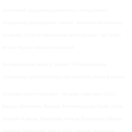
всеосяжний ряд рішень комерційного холодильного
обладнання для роздрібної торгівлі, забезпечуючи поставку,
установку та обслуговування як безпосередньо, так і через
велику мережу компаній-партнерів.
Ми пропонуємо ритейлу більше 3 000 найменувань
обладнання, що випускається для магазинів різних форматів.
Географія нашого експорту – 46 країн, серед яких США,
Канада, Німеччина, Франція, Великобританія, Італія, Данія,
Ірландія, Ісландія, Швейцарія, Бельгія, Нідерланди, Швеція,
Хорватія, Чорногорія, Ізраїль, ОАЕ, Австрія, Австралія,