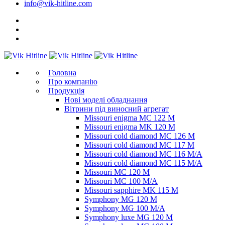
info@vik-hitline.com
Головна
Про компанію
Продукція
Нові моделі обладнання
Вітрини під виносний агрегат
Missouri enigma MC 122 M
Missouri enigma MK 120 M
Missouri cold diamond MC 126 M
Missouri cold diamond MC 117 M
Missouri cold diamond MC 116 M/A
Missouri cold diamond MC 115 M/A
Missouri MC 120 M
Missouri MC 100 M/A
Missouri sapphire MK 115 M
Symphony MG 120 M
Symphony MG 100 M/А
Symphony luxe MG 120 M