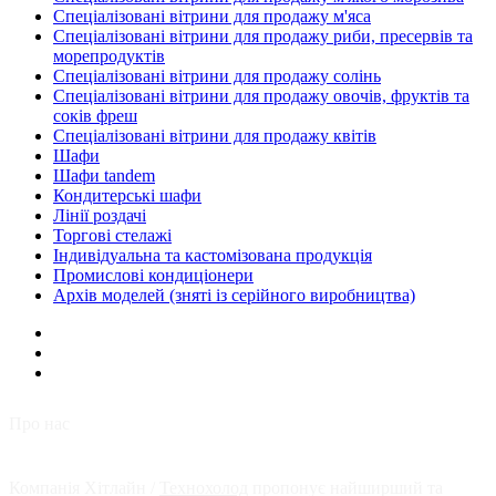
Спеціалізовані вітрини для продажу м'яса
Спеціалізовані вітрини для продажу риби, пресервів та
морепродуктів
Спеціалізовані вітрини для продажу солінь
Спеціалізовані вітрини для продажу овочів, фруктів та
соків фреш
Спеціалізовані вітрини для продажу квітів
Шафи
Шафи tandem
Кондитерські шафи
Лінії роздачі
Торгові стелажі
Індивідуальна та кастомізована продукція
Промислові кондиціонери
Архів моделей (зняті із серійного виробництва)
Про нас
Компанія Хітлайн /
Технохолод
пропонує найширший та