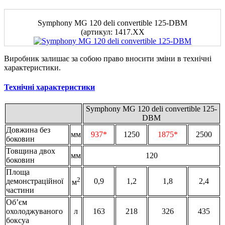
Symphony MG 120 deli convertible 125-DBM
(артикул: 1417.XX
Виробник залишає за собою право вносити зміни в технічні
характеристики.
Технічні характеристики
Symphony MG 120 deli convertible 125-
DBM
Довжина без
мм
937*
1250
1875*
2500
боковин
Товщина двох
мм
120
боковин
Площа
2
демонстраційної
0,9
1,2
1,8
2,4
м
частини
Об’єм
охолоджуваного
л
163
218
326
435
боксуа