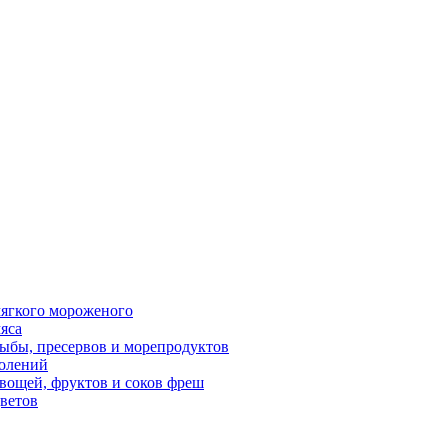
ягкого мороженого
яса
ыбы, пресервов и морепродуктов
олений
вощей, фруктов и соков фреш
ветов