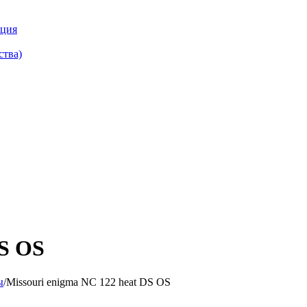
кция
ства)
DS OS
ы
/
Missouri enigma NC 122 heat DS OS