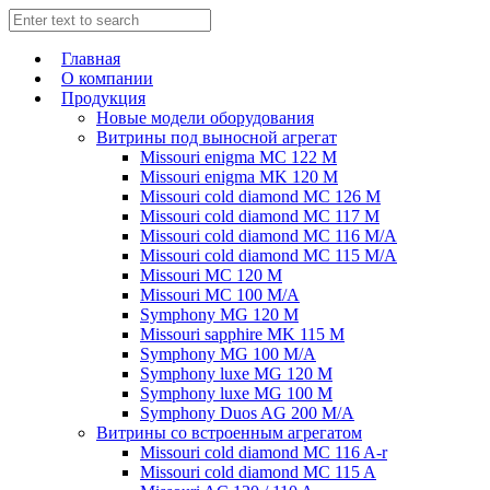
Главная
О компании
Продукция
Новые модели оборудования
Витрины под выносной агрегат
Missouri enigma MC 122 M
Missouri enigma MK 120 M
Missouri cold diamond MC 126 M
Missouri cold diamond MC 117 M
Missouri cold diamond MC 116 M/A
Missouri cold diamond MC 115 M/A
Missouri MC 120 M
Missouri MC 100 M/A
Symphony MG 120 M
Missouri sapphire MK 115 M
Symphony MG 100 M/А
Symphony luxe MG 120 M
Symphony luxe MG 100 M
Symphony Duos AG 200 M/A
Витрины со встроенным агрегатом
Missouri cold diamond MC 116 A-r
Missouri cold diamond MC 115 A