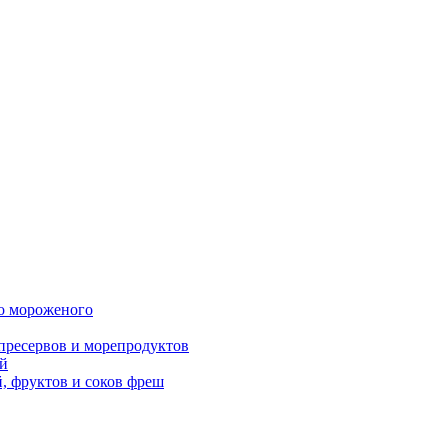
о мороженого
пресервов и морепродуктов
й
 фруктов и соков фреш