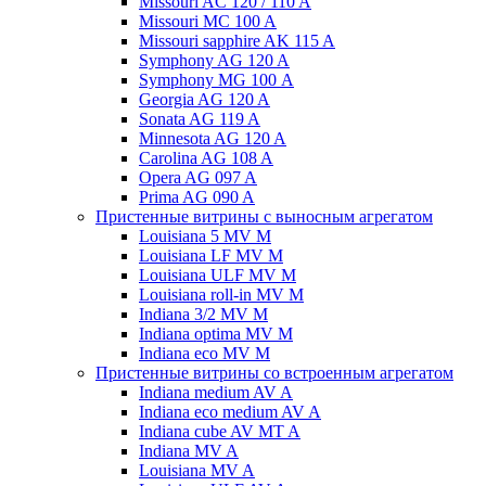
Missouri AC 120 / 110 A
Missouri MC 100 A
Missouri sapphire AK 115 A
Symphony AG 120 A
Symphony MG 100 А
Georgia AG 120 A
Sonata AG 119 A
Minnesota AG 120 A
Carolina AG 108 A
Opera AG 097 A
Prima AG 090 A
Пристенные витрины с выносным агрегатом
Louisiana 5 MV M
Louisiana LF MV M
Louisiana ULF MV M
Louisiana roll-in MV M
Indiana 3/2 MV M
Indiana optima MV M
Indiana eco MV M
Пристенные витрины со встроенным агрегатом
Indiana medium AV A
Indiana eco medium AV A
Indiana cube AV MT A
Indiana MV A
Louisiana MV A