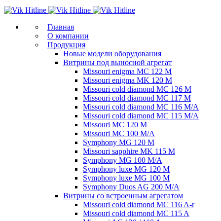
Главная
О компании
Продукция
Новые модели оборудования
Витрины под выносной агрегат
Missouri enigma MC 122 M
Missouri enigma MK 120 M
Missouri cold diamond MC 126 M
Missouri cold diamond MC 117 M
Missouri cold diamond MC 116 M/A
Missouri cold diamond MC 115 M/A
Missouri MC 120 M
Missouri MC 100 M/A
Symphony MG 120 M
Missouri sapphire MK 115 M
Symphony MG 100 M/А
Symphony luxe MG 120 M
Symphony luxe MG 100 M
Symphony Duos AG 200 M/A
Витрины со встроенным агрегатом
Missouri cold diamond MC 116 A-r
Missouri cold diamond MC 115 A