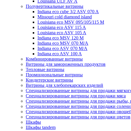
Louisiana ULF AV A
Полувертикальные витрины
Indiana eco cube 3/2 ASV 070 A
Missouri cold diamond island
Louisiana eco MSV 095/105/115 M
Louisiana eco ASV 115 A
Louisiana eco ASV 105 A
Indiana eco MSV 120 M
Indiana eco MSV 070 M/A
Indiana eco ASV 070 M/A
Indiana eco ASV 100 A
Комбинированные витрины
Витрины для замороженных продуктов
Тепловые витрины
Промоциональные витрины
Кондитерские витрины
Витрины для хлебопекарских изделий
Специализированные витрины для продажи мягког
Специализированные витрины для продажи мяса
Специализированные витрины для продажи рыбы, 
Специализированные витрины для продажи солени
Специализированные витрины для продажи овощей,
Специализированные витрины для продажи цветов
Шкафы
Шкафы tandem