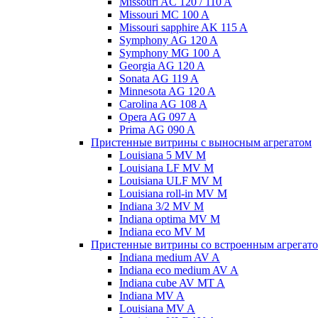
Missouri AC 120 / 110 A
Missouri MC 100 A
Missouri sapphire AK 115 A
Symphony AG 120 A
Symphony MG 100 А
Georgia AG 120 A
Sonata AG 119 A
Minnesota AG 120 A
Carolina AG 108 A
Opera AG 097 A
Prima AG 090 A
Пристенные витрины с выносным агрегатом
Louisiana 5 MV M
Louisiana LF MV M
Louisiana ULF MV M
Louisiana roll-in MV M
Indiana 3/2 MV M
Indiana optima MV M
Indiana eco MV M
Пристенные витрины со встроенным агрегат
Indiana medium AV A
Indiana eco medium AV A
Indiana cube AV MT A
Indiana MV A
Louisiana MV A