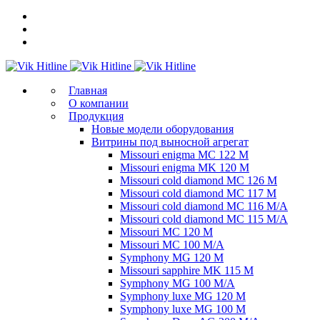
Главная
О компании
Продукция
Новые модели оборудования
Витрины под выносной агрегат
Missouri enigma MC 122 M
Missouri enigma MK 120 M
Missouri cold diamond MC 126 M
Missouri cold diamond MC 117 M
Missouri cold diamond MC 116 M/A
Missouri cold diamond MC 115 M/A
Missouri MC 120 M
Missouri MC 100 M/A
Symphony MG 120 M
Missouri sapphire MK 115 M
Symphony MG 100 M/А
Symphony luxe MG 120 M
Symphony luxe MG 100 M