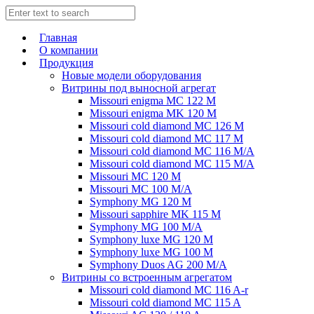
Главная
О компании
Продукция
Новые модели оборудования
Витрины под выносной агрегат
Missouri enigma MC 122 M
Missouri enigma MK 120 M
Missouri cold diamond MC 126 M
Missouri cold diamond MC 117 M
Missouri cold diamond MC 116 M/A
Missouri cold diamond MC 115 M/A
Missouri MC 120 M
Missouri MC 100 M/A
Symphony MG 120 M
Missouri sapphire MK 115 M
Symphony MG 100 M/А
Symphony luxe MG 120 M
Symphony luxe MG 100 M
Symphony Duos AG 200 M/A
Витрины со встроенным агрегатом
Missouri cold diamond MC 116 A-r
Missouri cold diamond MC 115 A