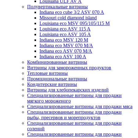
Louisiana ULF AV A
Полувертикальные витрины
Indiana eco cube 3/2 ASV 070 A
Missouri cold diamond island
Louisiana eco MSV 095/105/115 M
Louisiana eco ASV 115 A
Louisiana eco ASV 105 A
Indiana eco MSV 120 M
Indiana eco MSV 070 M/A
Indiana eco ASV 070 M/A
Indiana eco ASV 100 A
Комбинированные витрины
Витрины для замороженных продуктов
Тепловые витрины
Промоциональные витрины
Кондитерские витрины
Витрины для хлебопекарских изделий
Специализированные витрины для продажи
мягкого мороженого
Специализированные витрины для продажи мяса
Специализированные витрины для продажи
рыбы, пресервов и морепродуктов
Специализированные витрины для продажи
солений
Специализированные витрины для продажи