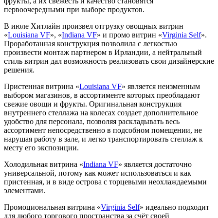
фрукты, а их свежесть и качество становятся
первоочередными при выборе продуктов.
В июле Хитлайн произвел отгрузку овощных витрин
«
Louisiana VF
», «
Indiana VF
» и промо витрин «
Virginia Self
».
Проработанная конструкция позволила с легкостью
произвести монтаж партнером в Ирландии, а нейтральный
стиль витрин дал возможность реализовать свои дизайнерские
решения.
Пристенная витрина «
Louisiana VF
» является неизменным
выбором магазинов, в ассортименте которых преобладают
свежие овощи и фрукты. Оригинальная конструкция
внутреннего стеллажа на колесах создает дополнительное
удобство для персонала, позволяя раскладывать весь
ассортимент непосредственно в подсобном помещении, не
нарушая работу в зале, и легко транспортировать стеллаж к
месту его экспозиции.
Холодильная витрина «
Indiana VF
» является достаточно
универсальной, потому как может использоваться и как
пристенная, и в виде острова с торцевыми неохлаждаемыми
элементами.
Промоциональная витрина «
Virginia Self
» идеально подходит
для любого торгового пространства за счёт своей