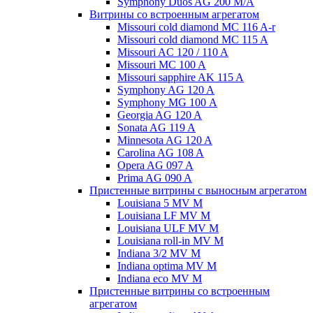
Symphony Duos AG 200 M/A
Витрины со встроенным агрегатом
Missouri cold diamond MC 116 A-r
Missouri cold diamond MC 115 A
Missouri AC 120 / 110 A
Missouri MC 100 A
Missouri sapphire AK 115 A
Symphony AG 120 A
Symphony MG 100 А
Georgia AG 120 A
Sonata AG 119 A
Minnesota AG 120 A
Carolina AG 108 A
Opera AG 097 A
Prima AG 090 A
Пристенные витрины с выносным агрегатом
Louisiana 5 MV M
Louisiana LF MV M
Louisiana ULF MV M
Louisiana roll-in MV M
Indiana 3/2 MV M
Indiana optima MV M
Indiana eco MV M
Пристенные витрины со встроенным
агрегатом