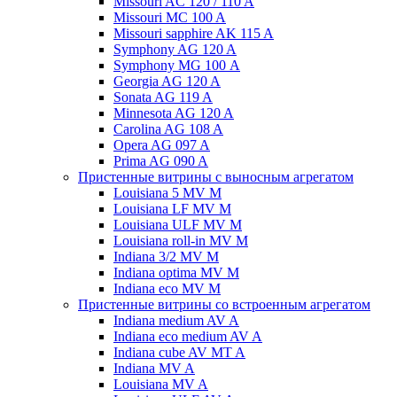
Missouri AC 120 / 110 A
Missouri MC 100 A
Missouri sapphire AK 115 A
Symphony AG 120 A
Symphony MG 100 А
Georgia AG 120 A
Sonata AG 119 A
Minnesota AG 120 A
Carolina AG 108 A
Opera AG 097 A
Prima AG 090 A
Пристенные витрины с выносным агрегатом
Louisiana 5 MV M
Louisiana LF MV M
Louisiana ULF MV M
Louisiana roll-in MV M
Indiana 3/2 MV M
Indiana optima MV M
Indiana eco MV M
Пристенные витрины со встроенным агрегатом
Indiana medium AV A
Indiana eco medium AV A
Indiana cube AV MT A
Indiana MV A
Louisiana MV A