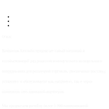
О нас
Компания Хитлайн предлагает самый широкий и
всеобъемлющий ряд решений коммерческого холодильного
оборудования для розничной торговли, обеспечивая поставку,
установку и обслуживание как напрямую, так и через
обширную сеть компаний-партнеров.
Мы предлагаем ритейлу более 3 000 наименований