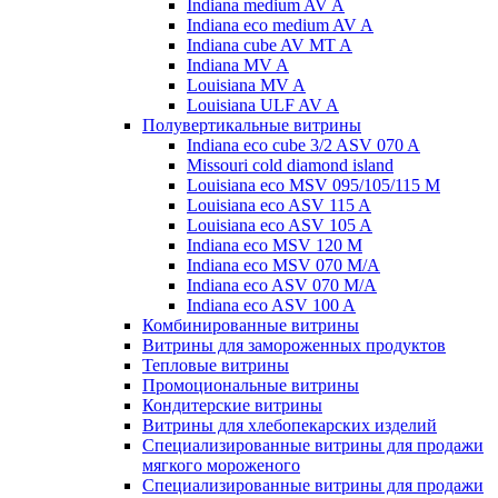
Indiana medium AV A
Indiana eco medium AV A
Indiana cube AV MT A
Indiana MV A
Louisiana MV A
Louisiana ULF AV A
Полувертикальные витрины
Indiana eco cube 3/2 ASV 070 A
Missouri cold diamond island
Louisiana eco MSV 095/105/115 M
Louisiana eco ASV 115 A
Louisiana eco ASV 105 A
Indiana eco MSV 120 M
Indiana eco MSV 070 M/A
Indiana eco ASV 070 M/A
Indiana eco ASV 100 A
Комбинированные витрины
Витрины для замороженных продуктов
Тепловые витрины
Промоциональные витрины
Кондитерские витрины
Витрины для хлебопекарских изделий
Специализированные витрины для продажи
мягкого мороженого
Специализированные витрины для продажи